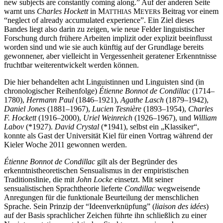
new subjects are constantly coming along.” Auf der anderen Seite
warnt uns
Charles Hockett
in M
M
s Beitrag vor einem
ATTHIAS
EYER
“neglect of already accumulated experience”. Ein Ziel dieses
Bandes liegt also darin zu zeigen, wie neue Felder linguistischer
Forschung durch frühere Arbeiten implizit oder explizit beeinflusst
worden sind und wie sie auch künftig auf der Grundlage bereits
gewonnener, aber vielleicht in Vergessenheit geratener Erkenntnisse
fruchtbar weiterentwickelt werden können.
Die hier behandelten acht Linguistinnen und Linguisten sind (in
chronologischer Reihenfolge)
Étienne Bonnot de Condillac
(1714–
1780),
Hermann Paul
(1846–1921),
Agathe Lasch
(1879–1942),
Daniel Jones
(1881–1967),
Lucien Tesnière
(1893–1954),
Charles
F. Hockett
(1916–2000),
Uriel Weinreich
(1926–1967), und
William
Labov
(*1927).
David Crystal
(*1941), selbst ein „Klassiker“,
konnte als Gast der Universität Kiel für einen Vortrag während der
Kieler Woche 2011 gewonnen werden.
Étienne Bonnot de Condillac
gilt als der Begründer des
erkenntnistheoretischen Sensualismus in der empiristischen
Traditionslinie, die mit
John Locke
einsetzt. Mit seiner
sensualistischen Sprachtheorie lieferte
Condillac
wegweisende
Anregungen für die funktionale Beurteilung der menschlichen
Sprache. Sein Prinzip der “Ideenverknüpfung” (
liaison des idées
)
auf der Basis sprachlicher Zeichen führte ihn schließlich zu einer