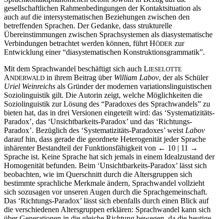
gesellschaftlichen Rahmenbedingungen der Kontaktsituation als
auch auf die intersystematischen Beziehungen zwischen den
betreffenden Sprachen. Der Gedanke, dass strukturelle
Übereinstimmungen zwischen Sprachsystemen als diasystematische
Verbindungen betrachtet werden können, führt H
zur
ÖDER
Entwicklung einer “diasystematischen Konstruktionsgrammatik”.
Mit dem Sprachwandel beschäftigt sich auch L
IESELOTTE
A
in ihrem Beitrag über
William Labov
, der als Schüler
NDERWALD
Uriel Weinreichs
als Gründer der modernen variationslinguistischen
Soziolinguistik gilt. Die Autorin zeigt, welche Möglichkeiten die
Soziolinguistik zur Lösung des “Paradoxes des Sprachwandels” zu
bieten hat, das in drei Versionen eingeteilt wird: das ‘Systematizitäts-
Paradox’, das ‘Unsichtbarkeits-Paradox’ und das ‘Richtungs-
Paradox’. Bezüglich des ‘Systematizitäts-Paradoxes’ weist
Labov
darauf hin, dass gerade die geordnete Heterogenität jeder Sprache
inhärenter Bestandteil der Funktionsfähigkeit von
← 10 | 11
→
Sprache ist. Keine Sprache hat sich jemals in einem Idealzustand der
Homogenität befunden. Beim ‘Unsichtbarkeits-Paradox’ lässt sich
beobachten, wie im Querschnitt durch die Altersgruppen sich
bestimmte sprachliche Merkmale ändern, Sprachwandel vollzieht
sich sozusagen vor unseren Augen durch die Sprachgemeinschaft.
Das ‘Richtungs-Paradox’ lässt sich ebenfalls durch einen Blick auf
die verschiedenen Altersgruppen erklären: Sprachwandel kann sich
über Generationen in die gleiche Richtung bewegen, da die heutige