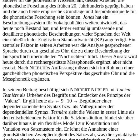
anderer für die phonetische Wissenschaft, dessen Arbeiten die
phonetische Forschung des frühen 20. Jahrhunderts geprägt haben
und die auch heute empirische Grundlage und Inspirationsquelle für
die phonetische Forschung sein können.
Jones
hat ein
Beschreibungssystem für Vokalqualitäten weiterentwickelt, das
heute noch Bestand hat, und ferner erstmalig umfassende und
detaillierte phonetische Beschreibungen vieler Sprachen der Welt
einschließlich der Englischen Standardvarietät (RP) angefertigt. Ein
zentraler Faktor in seinen Arbeiten war die Analyse gesprochener
Sprache durch ein geschultes Ohr, die zu einer Beschreibung der
lautsprachlich übermittelten “Nachrichten” führt. Dieser Ansatz wird
heute durch die rechnergestützte Messphonetik ergänzt, aber nicht
ersetzt. Nach N
s Auffassung müssen sich im Rahmen einer
IEBUHR
ganzheitlichen phonetischen Perspektive das geschulte Ohr und die
Messphonetik ergänzen.
In seinem Beitrag beschäftigt sich N
N
mit
Lucien
ORBERT
ÜBLER
Tesnière
als Urheber des Begriffs und Entdecker des Prinzips der
“Valenz”. Er gilt heute als
← 9 | 10
→ Begründer einer
dependenzorientierten Syntax bzw. als Mitbegründer der
dependentiellen Syntax.
Tesnière
sieht die Valenz in erster Linie als
den entscheidenden Faktor für die Satzkonstitution, bindet sie aber
darüber hinaus in ein flexibles Modell zur Konstitution und
Variation von Satzmustern ein. Er lehnt die Annahme einer
grundsätzlichen Zweigliedrigkeit des Satzes ab, was die syntaktische