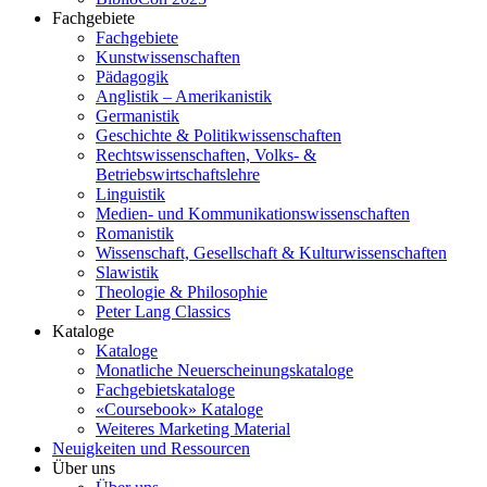
Fachgebiete
Fachgebiete
Kunstwissenschaften
Pädagogik
Anglistik – Amerikanistik
Germanistik
Geschichte & Politikwissenschaften
Rechtswissenschaften, Volks- &
Betriebswirtschaftslehre
Linguistik
Medien- und Kommunikationswissenschaften
Romanistik
Wissenschaft, Gesellschaft & Kulturwissenschaften
Slawistik
Theologie & Philosophie
Peter Lang Classics
Kataloge
Kataloge
Monatliche Neuerscheinungskataloge
Fachgebietskataloge
«Coursebook» Kataloge
Weiteres Marketing Material
Neuigkeiten und Ressourcen
Über uns