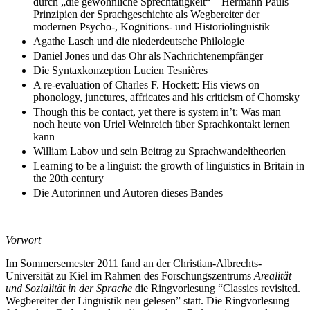
durch „die gewöhnliche Sprechtätigkeit“ – Hermann Pauls
Prinzipien der Sprachgeschichte als Wegbereiter der
modernen Psycho-, Kognitions- und Historiolinguistik
Agathe Lasch und die niederdeutsche Philologie
Daniel Jones und das Ohr als Nachrichtenempfänger
Die Syntaxkonzeption Lucien Tesnières
A re-evaluation of Charles F. Hockett: His views on
phonology, junctures, affricates and his criticism of Chomsky
Though this be contact, yet there is system in’t: Was man
noch heute von Uriel Weinreich über Sprachkontakt lernen
kann
William Labov und sein Beitrag zu Sprachwandeltheorien
Learning to be a linguist: the growth of linguistics in Britain in
the 20th century
Die Autorinnen und Autoren dieses Bandes
Vorwort
Im Sommersemester 2011 fand an der Christian-Albrechts-
Universität zu Kiel im Rahmen des Forschungszentrums
Arealität
und Sozialität in der Sprache
die Ringvorlesung “Classics revisited.
Wegbereiter der Linguistik neu gelesen” statt. Die Ringvorlesung