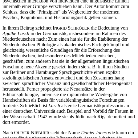
psychischen Interaktion von Individuen eine linguistische Einheit
innerhalb einer Gruppe verschieben kann. Der Autor kommt zum
Schluss, dass die “Prinzipien” als Wegbereiter der modernen
Psycho-, Kognitions- und Historiolinguistik gelten können.
In ihrem Beitrag zeichnet I
S
die Bedeutung von
NGRID
CHRÖDER
Agathe Lasch
in der Germanistik, insbesondere im Rahmen des
Niederdeutschen nach: Zum einen hat sie für die Etablierung der
Niederdeutschen Philologie als akademisches Fach gekämpft und
gleichzeitig wesentliche Grundlagen für die Erforschung des
Niederdeutschen, insbesondere des Mittelniederdeutschen,
geschaffen; zum anderen hat sie in der allgemeinen linguistischen
Forschung neue Akzente gesetzt, indem sie z. B. in ihren Studien
zur Berliner und Hamburger Sprachgeschichte einen explizit
soziolinguistischen Ansatz entwickelt und den Zusammenhang
zwischen sprachlicher Varianz und gesellschaftlicher Heterogenität
herausstellt. Ferner propagierte sie Neuansätze in der
Editionsphilologie, indem sie die diplomatische Wiedergabe von
Handschriften als Basis für variablenlinguistische Forschungen
forderte. Schließlich ist
Lasch
als erste Germanistikprofessorin an
einer deutschen Universität auch Beispiel und Vorbild für Frauen in
der Wissenschaft. 1942 wurde sie als Jüdin nach Riga deportiert und
dort ermordet.
Nach O
N
steht der Name
Daniel Jones
wie kaum ein
LIVER
IEBUHR