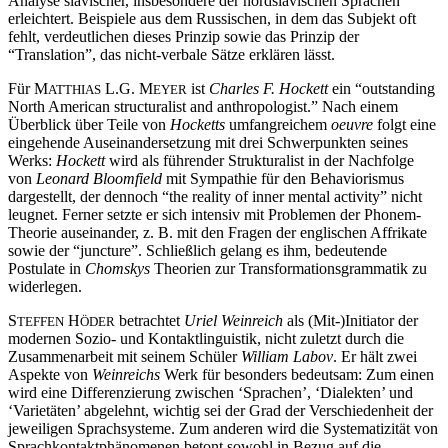
Analyse slavischer, insbesondere der nordslavischen Sprachen
erleichtert. Beispiele aus dem Russischen, in dem das Subjekt oft
fehlt, verdeutlichen dieses Prinzip sowie das Prinzip der
“Translation”, das nicht-verbale Sätze erklären lässt.
Für M
L.G. M
ist
Charles F. Hockett
ein “outstanding
ATTHIAS
EYER
North American structuralist and anthropologist.” Nach einem
Überblick über Teile von
Hocketts
umfangreichem
oeuvre
folgt eine
eingehende Auseinandersetzung mit drei Schwerpunkten seines
Werks:
Hockett
wird als führender Strukturalist in der Nachfolge
von
Leonard Bloomfield
mit Sympathie für den Behaviorismus
dargestellt, der dennoch “the reality of inner mental activity” nicht
leugnet. Ferner setzte er sich intensiv mit Problemen der Phonem-
Theorie auseinander, z. B. mit den Fragen der englischen Affrikate
sowie der “juncture”. Schließlich gelang es ihm, bedeutende
Postulate in
Chomskys
Theorien zur Transformationsgrammatik zu
widerlegen.
S
H
betrachtet
Uriel Weinreich
als (Mit-)Initiator der
TEFFEN
ÖDER
modernen Sozio- und Kontaktlinguistik, nicht zuletzt durch die
Zusammenarbeit mit seinem Schüler
William
Labov
. Er hält zwei
Aspekte von
Weinreichs
Werk für besonders bedeutsam: Zum einen
wird eine Differenzierung zwischen ‘Sprachen’, ‘Dialekten’ und
‘Varietäten’ abgelehnt, wichtig sei der Grad der Verschiedenheit der
jeweiligen Sprachsysteme. Zum anderen wird die Systematizität von
Sprachkontaktphänomenen betont sowohl in Bezug auf die