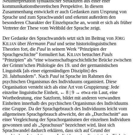
Neuinterpretation syntaktischer Strukturen aus einer eher
kommunikationstheoretischen Perspektive. In diesem
Zusammenhang entwickelt er auch Gedanken zum Ursprung von
Sprache und zum Sprachwandel und erkennt außerdem den
besonderen Charakter der Einzelsprache an, womit er sich als früher
Vertreter der These vom Weltbild der Sprache zeigt.
Der Gedanke des Sprachwandels setzt sich im Beitrag von J
ÖRG
K
über
Hermann Paul
und seine historiolinguistischen
ILIAN
Theorien fort, die
Paul
in seinem Werk “Prinzipien der
Sprachgeschichte” formuliert hat. K
betrachtet
Pauls
ILIAN
“Prinzipien” als “eine wissenschaftsgeschichtliche Brücke zwischen
der Grimm’schen Philologie des 19. und der germanistischen
Linguistik [als einer eigenständigen Disziplin] des
20. Jahrhunderts”. Nach
Paul
ist Sprache im Rahmen des
psychischen Organismus des Individuums organisiert. Diese
Organisation versteht sich als eine Art von Gruppierung: Jede
einzelne linguistische Einheit,
← 8 | 9
→ etwa ein Laut, eine
Wortbedeutung, eine Satzform, bildet mit anderen verwandten
Einheiten innerhalb des psychischen Organismus des Individuums
eine Gruppe. Da der Sprachgebrauch des Individuums leicht vom
allgemeinen Sprachgebrauch abweicht, der als „Durchschnitt“ aus
einer Vergleichung der Sprachorganismen der einzelnen Individuen
gewonnen und als „Sprachusus“ bezeichnet wird, lässt sich
Sprachwandel dadurch erklären, dass sich auf Grund der