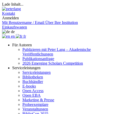
Lade Inhalt...
Kontakt
Anmelden
Mit Benutzername / Email
Über Ihre Institution
Einkaufswagen
de
en
fr
Für Autoren
Publizieren mit Peter Lang – Akademische
Veröffentlichungen
Publikationsanfrage
2026 Emerging Scholars Competition
Serviceleistungen
Serviceleistungen
Bibliotheken
Buchhändler
E-books
Open Access
Open EBA
Marketing & Presse
Probeexemplare
Veranstaltungen
BiblioCon 2025