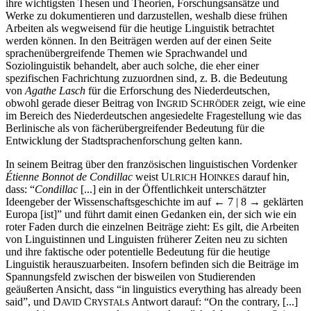
ihre wichtigsten Thesen und Theorien, Forschungsansätze und
Werke zu dokumentieren und darzustellen, weshalb diese frühen
Arbeiten als wegweisend für die heutige Linguistik betrachtet
werden können. In den Beiträgen werden auf der einen Seite
sprachenübergreifende Themen wie Sprachwandel und
Soziolinguistik behandelt, aber auch solche, die eher einer
spezifischen Fachrichtung zuzuordnen sind, z. B. die Bedeutung
von
Agathe Lasch
für die Erforschung des Niederdeutschen,
obwohl gerade dieser Beitrag von I
S
zeigt, wie eine
NGRID
CHRÖDER
im Bereich des Niederdeutschen angesiedelte Fragestellung wie das
Berlinische als von fächerübergreifender Bedeutung für die
Entwicklung der Stadtsprachenforschung gelten kann.
In seinem Beitrag über den französischen linguistischen Vordenker
Étienne Bonnot de Condillac
weist U
H
darauf hin,
LRICH
OINKES
dass: “
Condillac
[...] ein in der Öffentlichkeit unterschätzter
Ideengeber der Wissenschaftsgeschichte im auf
← 7 | 8
→
geklärten
Europa [ist]” und führt damit einen Gedanken ein, der sich wie ein
roter Faden durch die einzelnen Beiträge zieht: Es gilt, die Arbeiten
von Linguistinnen und Linguisten früherer Zeiten neu zu sichten
und ihre faktische oder potentielle Bedeutung für die heutige
Linguistik herauszuarbeiten. Insofern befinden sich die Beiträge im
Spannungsfeld zwischen der bisweilen von Studierenden
geäußerten Ansicht, dass “in linguistics everything has already been
said”, und D
C
s Antwort darauf: “On the contrary, [...]
AVID
RYSTAL