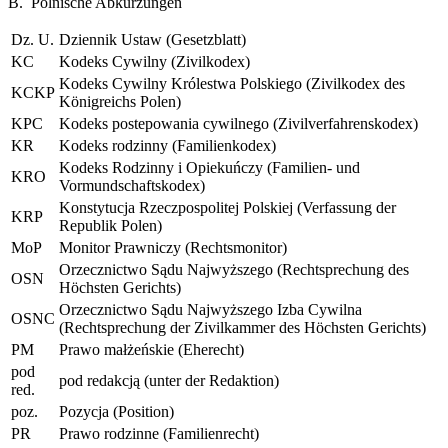
CRC
Convention on the Rights of the Child
B. Polnische Abkürzungen
Dz. U.
Dziennik Ustaw (Gesetzblatt)
KC
Kodeks Cywilny (Zivilkodex)
Kodeks Cywilny Królestwa Polskiego (Zivilkodex des
KCKP
Königreichs Polen)
KPC
Kodeks postepowania cywilnego (Zivilverfahrenskodex)
KR
Kodeks rodzinny (Familienkodex)
Kodeks Rodzinny i Opiekuńczy (Familien- und
KRO
Vormundschaftskodex)
Konstytucja Rzeczpospolitej Polskiej (Verfassung der
KRP
Republik Polen)
MoP
Monitor Prawniczy (Rechtsmonitor)
Orzecznictwo Sądu Najwyższego (Rechtsprechung des
OSN
Höchsten Gerichts)
Orzecznictwo Sądu Najwyższego Izba Cywilna
OSNC
(Rechtsprechung der Zivilkammer des Höchsten Gerichts)
PM
Prawo małżeńskie (Eherecht)
pod
pod redakcją (unter der Redaktion)
red.
poz.
Pozycja (Position)