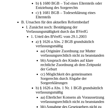
a) § 1678 BGB – Tatsächliche Verhinderung
oder Ruhen der Sorge
b) § 1680 BGB – Tod eines Elternteils oder
Entziehung des Sorgerechts
c) § 1681 BGB – Todeserklärung eines
Elternteils
B. Ursachen für den aktuellen Reformbedarf
I. Zunächst noch: Bestätigung der
Verfassungsmäßigkeit durch das BVerfG
1. Urteil des BVerfG vom 29.1.2003
a) § 1626 a Abs. 2 BGB grundsätzlich
verfassungsmäßig
aa) Originäre Zuordnung zur Mutter
verfassungsrechtlich nicht zu beanstanden
bb) Anspruch des Kindes auf klare
rechtliche Zuordnung ab dem Zeitpunkt
der Geburt
cc) Möglichkeit des gemeinsamen
Sorgerechts durch Abgabe der
Sorgeerklärungen
b) § 1626 a Abs. 1 Nr. 1 BGB grundsätzlich
verfassungsmäßig
aa) Elterlicher Konsens als Voraussetzung