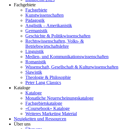
Fachgebiete
Fachgebiete
Kunstwissenschaften
Pädagogik
Anglistik – Amerikanistik
Germanistik
Geschichte & Politikwissenschaften
Rechtswissenschaften, Volks- &
Betriebswirtschaftslehre
Linguistik
Medien- und Kommunikationswissenschaften
Romanistik
Wissenschaft, Gesellschaft & Kulturwissenschaften
Slawistik
Theologie & Philosophie
Peter Lang Classics
Kataloge
Kataloge
Monatliche Neuerscheinungskataloge
Fachgebietskataloge
«Coursebook» Kataloge
Weiteres Marketing Material
Neuigkeiten und Ressourcen
Über uns