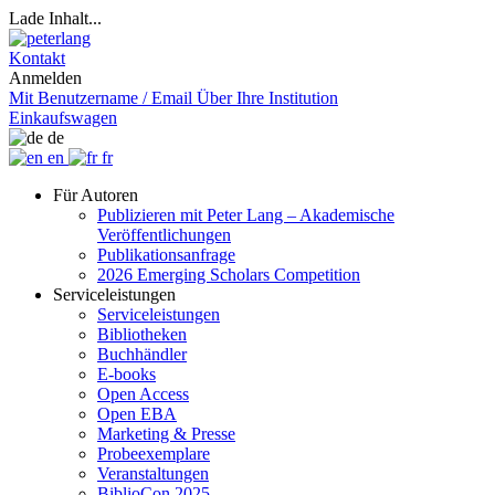
Lade Inhalt...
Kontakt
Anmelden
Mit Benutzername / Email
Über Ihre Institution
Einkaufswagen
de
en
fr
Für Autoren
Publizieren mit Peter Lang – Akademische
Veröffentlichungen
Publikationsanfrage
2026 Emerging Scholars Competition
Serviceleistungen
Serviceleistungen
Bibliotheken
Buchhändler
E-books
Open Access
Open EBA
Marketing & Presse
Probeexemplare
Veranstaltungen
BiblioCon 2025