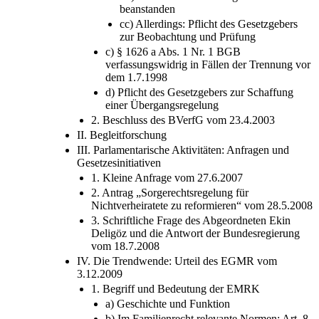
verfassungsrechtlich nicht zu beanstanden
bb) Annahme des Gesetzgebers nicht zu
beanstanden
cc) Allerdings: Pflicht des Gesetzgebers
zur Beobachtung und Prüfung
c) § 1626 a Abs. 1 Nr. 1 BGB
verfassungswidrig in Fällen der Trennung vor
dem 1.7.1998
d) Pflicht des Gesetzgebers zur Schaffung
einer Übergangsregelung
2. Beschluss des BVerfG vom 23.4.2003
II. Begleitforschung
III. Parlamentarische Aktivitäten: Anfragen und
Gesetzesinitiativen
1. Kleine Anfrage vom 27.6.2007
2. Antrag „Sorgerechtsregelung für
Nichtverheiratete zu reformieren“ vom 28.5.2008
3. Schriftliche Frage des Abgeordneten Ekin
Deligöz und die Antwort der Bundesregierung
vom 18.7.2008
IV. Die Trendwende: Urteil des EGMR vom
3.12.2009
1. Begriff und Bedeutung der EMRK