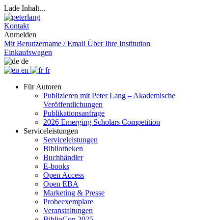
Lade Inhalt...
Kontakt
Anmelden
Mit Benutzername / Email
Über Ihre Institution
Einkaufswagen
de
en
fr
Für Autoren
Publizieren mit Peter Lang – Akademische
Veröffentlichungen
Publikationsanfrage
2026 Emerging Scholars Competition
Serviceleistungen
Serviceleistungen
Bibliotheken
Buchhändler
E-books
Open Access
Open EBA
Marketing & Presse
Probeexemplare
Veranstaltungen
BiblioCon 2025