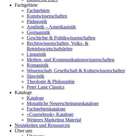
Fachgebiete
Fachgebiete
Kunstwissenschaften
Pädagogik
Anglistik – Amerikanistik
Germanistik
Geschichte & Politikwissenschaften
Rechtswissenschaften, Volks- &
Betriebswirtschaftslehre
Linguistik
Medien- und Kommunikationswissenschaften
Romanistik
Wissenschaft, Gesellschaft & Kulturwissenschaften
Slawistik
Theologie & Philosophie
Peter Lang Classics
Kataloge
Kataloge
Monatliche Neuerscheinungskataloge
Fachgebietskataloge
«Coursebook» Kataloge
Weiteres Marketing Material
Neuigkeiten und Ressourcen
Über uns