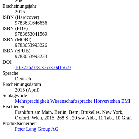
268
Erscheinungsjahr
2015
ISBN (Hardcover)
9783631646656
ISBN (PDF)
9783653041569
ISBN (MOBI)
9783653993226
ISBN (ePUB)
9783653993233
DOI
10.3726/978-3-653-04156-9
Sprache
Deutsch
Erscheinungsdatum
2015 (April)
Schlagworte
Mehrsprachigkeit
Wissenschaftssprache
Hörverstehen
EMI
Erschienen
Frankfurt am Main, Berlin, Bern, Bruxelles, New York,
Oxford, Wien, 2015. 268 S., 20 s/w Abb., 11 Tab., 10 Graf.
Produktsicherheit
Peter Lang Group AG