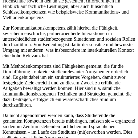
Hochschule sowie in den an sie gestellten Anforderungen im
Hinblick auf fachliche Leistungen, aber auch hinsichtlich
Schlüsselkompetenzen wie beispielsweise Kommunikations- und
Methodenkompetenz.
Zur Kommunikationskompetenz zählt hierbei die Fähigkeit,
zwischenmenschliche, partnerorientierte Interaktionen in
unterschiedlichen studienbezogenen Situationen und sozialen Rollen
durchzuführen. Von Bedeutung ist dafür der sensible und bewusste
Umgang mit anderen, was insbesondere im interkulturellen Kontext
eine hohe Relevanz hat.
Mit Methodenkompetenz sind Fähigkeiten gemeint, die für die
Durchführung konkreter studienrelevanter Aufgaben erforderlich
sind. Es geht dabei um ein strukturiertes Vorgehen, damit zuvor
festgelegte Ziele erreicht und zu diesem Zweck zu erfüllende
Aufgaben bewältigt werden können. Hier sind u.a. sämtliche
kommunikationsbezogenen Techniken und Strategien gemeint, die
dazu beitragen, erfolgreich ein wissenschaftliches Studium
durchzuführen.
Da nicht angenommen werden kann, dass Studierende die
genannten Kompetenzen bereits mitbringen, müssen sie – ergänzend
zu den im Zentrum stehenden fachlichen und sprachlichen
Kenntnissen – im Laufe des Studiums (mit)erworben werden. Dies
stellt eine zusätzliche Aufgabe dar.