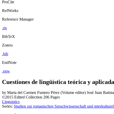
ProCite
RefWorks
Reference Manager
.ris
BibTeX
Zotero
.bib
EndNote
.enw
Cuestiones de lingüística teórica y aplicad
by
Maria del Carmen Fumero Pérez (Volume editor)
José Juan Batist
©2015
Edited Collection
206 Pages
Linguistics
Series:
Studien zur romanischen Sprachwissenschaft und interkultur