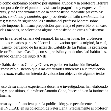
o como endónimo positivo por algunos grupos; y la profesora Herrera
omporta desde el punto de vista socio-pragmático y expresivo. Por
abras, y más concretamente de la composición mediante preverbios:
ucto
,
conducho
y
conduto
, que, procedente del latín
conductum
, ha
ntes; y también siguiendo los estudios del profesor Morera sobre
uele imponer la misma preposición que refleja el preverbio o, en caso
adas razones, se selecciona alguna preposición de otros subsistemas.
bre la variedad canaria del español. En primer lugar, los profesores
mos canarios para establecer la motivación que los originó, la cual,
a. Luego, partiendo de las actas del Cabildo de La Palma, la profesora
esor Francisco Castillo, con su precisión y meticulosidad habituales,
strado canario del siglo XVIII.
Sabir, de otro: Curell y Oliver, expertos en traducción literaria,
nest Pépin, siendo que a las dificultades inherentes a la traducción
 de
realia
, realiza un intento de valoración objetiva de algunos textos
o uso de su amplia experiencia docente e investigadora, han elaborado
lés; y, por último, el profesor Antonio Cano, buceando en la intrincada
almente.
 su ayuda financiera para la publicación; y, especialmente, al
del INULAB en su colección de Peter Lang. Precisamente al profesor