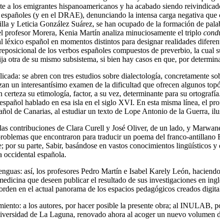
e a los emigrantes hispanoamericanos y ha acabado siendo reivindicad
españoles (y en el DRAE), denunciando la intensa carga negativa que c
dilla y Leticia González Suárez, se han ocupado de la formación de pal
o el profesor Morera, Kenia Martín analiza minuciosamente el triplo
cond
n al léxico español en momentos distintos para designar realidades difere
preposicional de los verbos españoles compuestos de preverbio, la cual s
ija otra de su mismo subsistema, si bien hay casos en que, por determin
plicada: se abren con tres estudios sobre dialectología, concretamente so
 un interesantísimo examen de la dificultad que ofrecen algunos topóni
 certeza su etimología, factor, a su vez, determinante para su ortografí
spañol hablado en esa isla en el siglo XVI. En esta misma línea, el prof
pañol de Canarias, al estudiar un texto de Lope Antonio de la Guerra, ilu
 las contribuciones de Clara Curell y José Oliver, de un lado, y Marwane 
roblemas que encontraron para traducir un poema del franco-antillano Er
; por su parte, Sabir, basándose en vastos conocimientos lingüísticos y
a occidental española.
enguas: así, los profesores Pedro Martín e Isabel Karely León, haciend
 medicina que deseen publicar el resultado de sus investigaciones en ing
 orden en el actual panorama de los espacios pedagógicos creados digit
iento: a los autores, por hacer posible la presente obra; al INULAB, por
Universidad de La Laguna, renovado ahora al acoger un nuevo volumen 