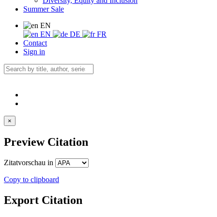
Diversity, Equity and Inclusion
Summer Sale
EN
EN
DE
FR
Contact
Sign in
×
Preview Citation
Zitatvorschau in
Copy to clipboard
Export Citation