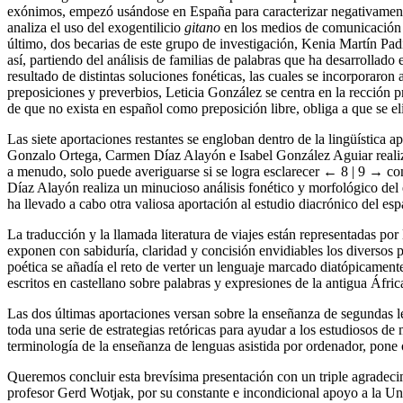
exónimos, empezó usándose en España para caracterizar negativament
analiza el uso del exogentilicio
gitano
en los medios de comunicación 
último, dos becarias de este grupo de investigación, Kenia Martín Pa
así, partiendo del análisis de familias de palabras que ha desarrollad
resultado de distintas soluciones fonéticas, las cuales se incorporaro
preposiciones y preverbios, Leticia González se centra en la rección 
de que no exista en español como preposición libre, obliga a que se el
Las siete aportaciones restantes se engloban dentro de la lingüística a
Gonzalo Ortega, Carmen Díaz Alayón e Isabel González Aguiar realizan
a menudo, solo puede averiguarse si se logra esclarecer
← 8 | 9 →
con
Díaz Alayón realiza un minucioso análisis fonético y morfológico del e
ha llevado a cabo otra valiosa aportación al estudio diacrónico del es
La traducción y la llamada literatura de viajes están representadas por
exponen con sabiduría, claridad y concisión envidiables los diversos p
poética se añadía el reto de verter un lenguaje marcado diatópicamente
escritos en castellano sobre palabras y expresiones de la antigua Áfric
Las dos últimas aportaciones versan sobre la enseñanza de segundas l
toda una serie de estrategias retóricas para ayudar a los estudiosos de
terminología de la enseñanza de lenguas asistida por ordenador, pone
Queremos concluir esta brevísima presentación con un triple agradecim
profesor Gerd Wotjak, por su constante e incondicional apoyo a la 