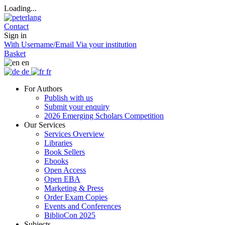
Loading...
Contact
Sign in
With Username/Email
Via your institution
Basket
en
de
fr
For Authors
Publish with us
Submit your enquiry
2026 Emerging Scholars Competition
Our Services
Services Overview
Libraries
Book Sellers
Ebooks
Open Access
Open EBA
Marketing & Press
Order Exam Copies
Events and Conferences
BiblioCon 2025
Subjects