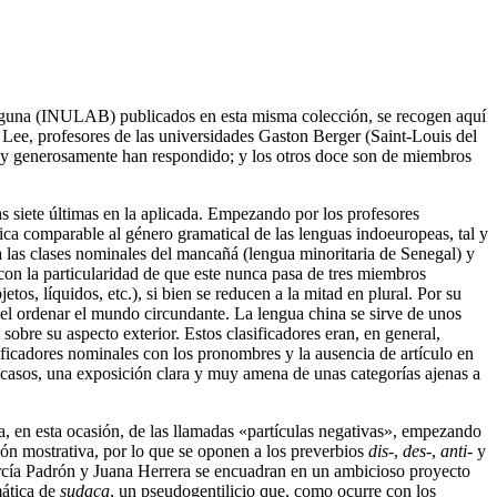
guna (INULAB) publicados en esta misma colección, se recogen aquí
e Lee, profesores de las universidades Gaston Berger (Saint-Louis del
ia y generosamente han respondido; y los otros doce son de miembros
las siete últimas en la aplicada. Empezando por los profesores
ca comparable al género gramatical de las lenguas indoeuropeas, tal y
 las clases nominales del mancañá (lengua minoritaria de Senegal) y
con la particularidad de que este nunca pasa de tres miembros
os, líquidos, etc.), si bien se reducen a la mitad en plural. Por su
 el ordenar el mundo circundante. La lengua china se sirve de unos
sobre su aspecto exterior. Estos clasificadores eran, en general,
ficadores nominales con los pronombres y la ausencia de artículo en
 casos, una exposición clara y muy amena de unas categorías ajenas a
a, en esta ocasión, de las llamadas «partículas negativas», empezando
ión mostrativa, por lo que se oponen a los preverbios
dis
-,
des
-,
anti
- y
arcía Padrón y Juana Herrera se encuadran en un ambicioso proyecto
mática de
sudaca
, un pseudogentilicio que, como ocurre con los