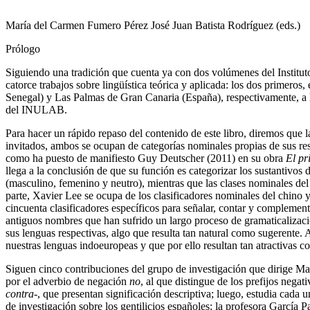
María del Carmen Fumero Pérez José Juan Batista Rodríguez (eds.)
Prólogo
Siguiendo una tradición que cuenta ya con dos volúmenes del Institut
catorce trabajos sobre lingüística teórica y aplicada: los dos primero
Senegal) y Las Palmas de Gran Canaria (España), respectivamente, a l
del INULAB.
Para hacer un rápido repaso del contenido de este libro, diremos que la
invitados, ambos se ocupan de categorías nominales propias de sus re
como ha puesto de manifiesto Guy Deutscher (2011) en su obra
El pr
llega a la conclusión de que su función es categorizar los sustantivo
(masculino, femenino y neutro), mientras que las clases nominales del m
parte, Xavier Lee se ocupa de los clasificadores nominales del chino 
cincuenta clasificadores específicos para señalar, contar y complementa
antiguos nombres que han sufrido un largo proceso de gramaticalizaci
sus lenguas respectivas, algo que resulta tan natural como sugerente. 
nuestras lenguas indoeuropeas y que por ello resultan tan atractivas co
Siguen cinco contribuciones del grupo de investigación que dirige Mar
por el adverbio de negación
no
, al que distingue de los prefijos negat
contra
-, que presentan significación descriptiva; luego, estudia ca
de investigación sobre los gentilicios españoles: la profesora García 