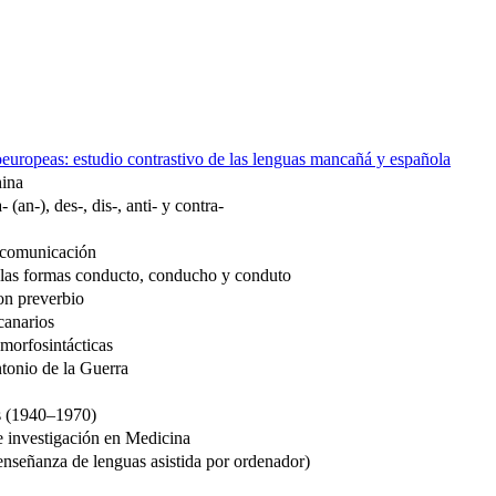
oeuropeas: estudio contrastivo de las lenguas mancañá y española
hina
(an-), des-, dis-, anti- y contra-
e comunicación
 las formas conducto, conducho y conduto
on preverbio
canarios
morfosintácticas
tonio de la Guerra
es (1940–1970)
de investigación en Medicina
nseñanza de lenguas asistida por ordenador)