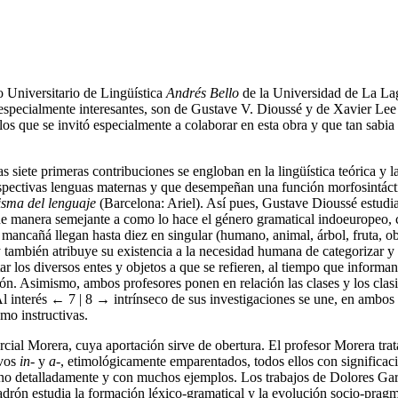
o Universitario de Lingüística
Andrés Bello
de la Universidad de La La
s, especialmente interesantes, son de Gustave V. Dioussé y de Xavier Le
os que se invitó especialmente a colaborar en esta obra y que tan sab
s siete primeras contribuciones se engloban en la lingüística teórica y 
spectivas lenguas maternas y que desempeñan una función morfosintácti
isma del lenguaje
(Barcelona: Ariel). Así pues, Gustave Dioussé estudia
s de manera semejante a como lo hace el género gramatical indoeuropeo, 
ancañá llegan hasta diez en singular (humano, animal, árbol, fruta, objet
y también atribuye su existencia a la necesidad humana de categorizar y
r los diversos entes y objetos a que se refieren, al tiempo que informan 
ón. Asimismo, ambos profesores ponen en relación las clases y los clasi
Al interés
← 7 | 8 →
intrínseco de sus investigaciones se une, en ambos
mo instructivas.
cial Morera, cuya aportación sirve de obertura. El profesor Morera trat
ivos
in
- y
a
-, etimológicamente emparentados, todos ellos con significac
da uno detalladamente y con muchos ejemplos. Los trabajos de Dolores G
Padrón estudia la formación léxico-gramatical y la evolución socio-prag