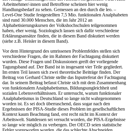
Arbeitnehmer/-innen und Betroffene scheinen hier wenig
Handlungsbedarf zu sehen. Gemessen an den durch die leo. –
Level-One Studie festgestellten 7,5 Mio. funktionalen Analphabeten
sind rund 30.000 Menschen, die im Jahr 2012 an
Alphabetisierungskursen der Volkshochschulen teilgenommen
haben, eher wenig. Soziologisch lassen sich dafür verschiedene
Erklärungsansätze finden, die in diesem Band diskutiert werden
(siehe z.B. Heisler in diesem Band).
Vor dem Hintergrund des umrissenen Problemfeldes stellen sich
verschiedene Fragen, die im Rahmen der Fachtagung diskutiert
wurden. Diese Fragen und Diskussionen greift der vorliegende
Tagungsband auf. Der Band ist in insgesamt vier Teile gegliedert.
Im ersten Teil lassen sich zwei theoretische Beiträge finden. Der
Beitrag von Gerhard Christe stellte das Inputreferat der Fachtagung
dar. In seinem Beitrag befasst Christe sich mit dem Zusammenhang
von funktionalem Analphabetismus, Bildungsungleichheit und
sozialen Lebensverhältnissen. Er untersucht, warum funktionaler
Analphabetismus in Deutschland so lange nicht wahrgenommen
worden ist. Es sei doch überraschend, dass sogar nach den
Ergebnissen der PISA-Studie dieses Problem im gesellschaftlichen
Kontext kaum Beachtung fand, erst recht nicht im Kontext der
Arbeitswelt. Stattdessen sei versucht worden, die PISA-Ergebnisse
so lange wie möglich zu verbergen. Der OECD seien statistische
Fehler vorgeworfen worden, die das schlechte Abschneiden