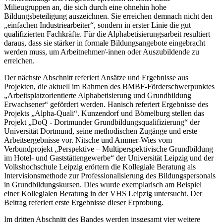
Milieugruppen an, die sich durch eine ohnehin hohe
Bildungsbeteiligung auszeichnen. Sie erreichen demnach nicht den
„einfachen Industriearbeiter“, sondern in erster Linie die gut
qualifizierten Fachkräfte. Für die Alphabetisierungsarbeit resultiert
daraus, dass sie stärker in formale Bildungsangebote eingebracht
werden muss, um Arbeitnehmer/-innen oder Auszubildende zu
erreichen.
Der nächste Abschnitt referiert Ansätze und Ergebnisse aus
Projekten, die aktuell im Rahmen des BMBF-Förderschwerpunktes
„Arbeitsplatzorientierte Alphabetisierung und Grundbildung
Erwachsener“ gefördert werden. Hanisch referiert Ergebnisse des
Projekts „Alpha-Quali“. Kunzendorf und Bömelburg stellen das
Projekt „DoQ - Dortmunder Grundbildungsqualifizierung“ der
Universität Dortmund, seine methodischen Zugänge und erste
Arbeitsergebnisse vor. Nitsche und Ammer-Wies vom
Verbundprojekt „Perspektive – Multiperspektivische Grundbildung
im Hotel- und Gaststättengewerbe“ der Universität Leipzig und der
Volkshochschule Leipzig erörtern die Kollegiale Beratung als
Intervisionsmethode zur Professionalisierung des Bildungspersonals
in Grundbildungskursen. Dies wurde exemplarisch am Beispiel
einer Kollegialen Beratung in der VHS Leipzig untersucht. Der
Beitrag referiert erste Ergebnisse dieser Erprobung.
Im dritten Abschnitt des Bandes werden insgesamt vier weitere