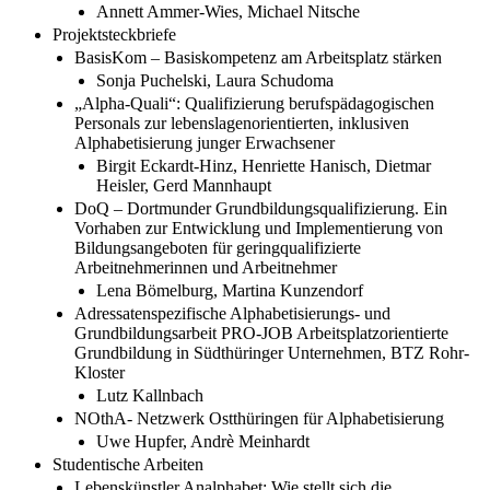
Annett Ammer-Wies, Michael Nitsche
Projektsteckbriefe
BasisKom – Basiskompetenz am Arbeitsplatz stärken
Sonja Puchelski, Laura Schudoma
„Alpha-Quali“: Qualifizierung berufspädagogischen
Personals zur lebenslagenorientierten, inklusiven
Alphabetisierung junger Erwachsener
Birgit Eckardt-Hinz, Henriette Hanisch, Dietmar
Heisler, Gerd Mannhaupt
DoQ – Dortmunder Grundbildungsqualifizierung. Ein
Vorhaben zur Entwicklung und Implementierung von
Bildungsangeboten für geringqualifizierte
Arbeitnehmerinnen und Arbeitnehmer
Lena Bömelburg, Martina Kunzendorf
Adressatenspezifische Alphabetisierungs- und
Grundbildungsarbeit PRO-JOB Arbeitsplatzorientierte
Grundbildung in Südthüringer Unternehmen, BTZ Rohr-
Kloster
Lutz Kallnbach
NOthA- Netzwerk Ostthüringen für Alphabetisierung
Uwe Hupfer, Andrè Meinhardt
Studentische Arbeiten
Lebenskünstler Analphabet: Wie stellt sich die