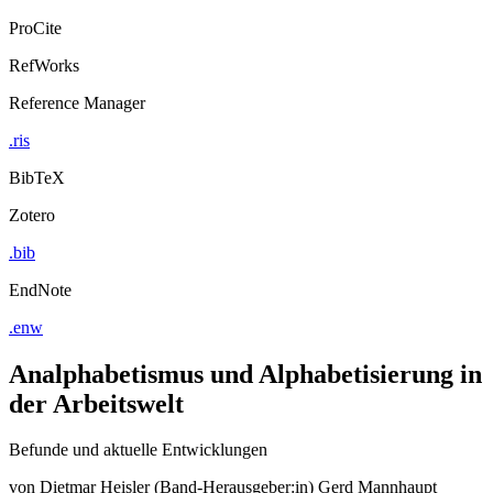
ProCite
RefWorks
Reference Manager
.ris
BibTeX
Zotero
.bib
EndNote
.enw
Analphabetismus und Alphabetisierung in
der Arbeitswelt
Befunde und aktuelle Entwicklungen
von
Dietmar Heisler (Band-Herausgeber:in)
Gerd Mannhaupt