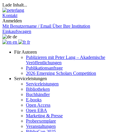
Lade Inhalt...
Kontakt
Anmelden
Mit Benutzername / Email
Über Ihre Institution
Einkaufswagen
de
en
fr
Für Autoren
Publizieren mit Peter Lang – Akademische
Veröffentlichungen
Publikationsanfrage
2026 Emerging Scholars Competition
Serviceleistungen
Serviceleistungen
Bibliotheken
Buchhändler
E-books
Open Access
Open EBA
Marketing & Presse
Probeexemplare
Veranstaltungen
BiblioCon 2025