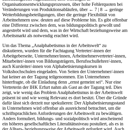
Organisationsentwicklungsprozessen, über hohe Fehlerquoten bei
Veränderungen von Produktionsabläufen, über
← 7 | 8 →
geringe
Weiterbildungsbeteiligungen, über die geringe Flexibilität von
Arbeitnehmern usw. deuten auf diese Probleme hin. Es gibt offenbar
eine Differenz zwischen dem, was bildungspolitisch gewollt und
angestrebt wird und dem, was in der Wirtschaft beziehungsweise am
Arbeitsmarkt als notwendig erachtet wird.
Um das Thema „Analphabetismus in der Arbeitswelt“ zu
diskutieren, wurden für die Fachtagung Vertreter/-innen der
Arbeitgeberseite, Unternehmer/innen, Arbeitnehmervertreter/-innen,
Mitarbeiter/-innen von Bildungsträgern, Berufsschullehrer/-innen,
auch Kursleiter/-innen von Alphabetisierungskursen in
Volkshochschulen eingeladen. Von Seiten der Unternehmer/-innen
hat keiner an der Tagung teilgenommen. Ein Unternehmen
hinterfragte, ob die Einladung denn „ernst gemeint sei“. Nur eine
Vertreterin der IHK Erfurt nahm als Gast an der Tagung teil. Dies
zeigt, wie wenig das Problem Analphabetismus in der Arbeitswelt
präsent ist und wie wenig Relevanz es dort besitzt. Über die Gründe
dafür lässt sich derzeit nur spekulieren: Der Alphabetisierungsstand
in Unternehmen wird offenbar als ausreichend betrachtet, um die
schriftsprachlichen Anforderungen der Arbeitswelt zu bewältigen.
Anders formuliert, bildungs- und sozialpolitisch wird anscheinend
ein höheres gesellschaftliches Literalitätsniveau postuliert, als es in
der Alltags- beziehungsweise der Arbeitswelt gefordert wird. Auch