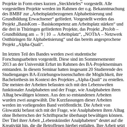
Projekte in Form eines kurzen „Steckbriefes“ vorgestellt. Alle
vorgestellten Projekte werden im Rahmen der o.g. Bekanntmachung
des BMBF zur „Arbeitsplatzbezogenen Alphabetisierung und
Grundbildung Erwachsener“ gefördert. Vorgestellt werden das
Projekt „BasisKom – Basiskompetenz am Arbeitsplatz stärken“ und
die drei in Thüringen geförderten Projekte, das Projekt „ProJob –
Grundbildung am
← 9 | 10 →
Arbeitsplatz“, „NOThA – Netzwerk
Ostthüringen für Alphabetisierung“ und das bereits angesprochene
Projekt „Alpha-Quali“.
Im letzten Teil des Bandes werden zwei studentische
Forschungsarbeiten vorgestellt. Diese sind im Sommersemester
2013 an der Universität Erfurt im Rahmen des BA-Projektseminars
entstanden. In diesem Seminar hatten insgesamt 20 Studierende des
Studienganges BA-Erziehungswissenschaften die Möglichkeit, ihre
Bachelorthesis im Kontext des Projektes „Alpha-Quali“ zu erstellen.
Die meisten der Arbeiten befassten sich mit den Lebenswelten
funktionaler Analphabeten und der Frage, wie Analphabeten ihren
Alltag bewältigen können. Aus den so entstandenen Arbeiten
wurden zwei ausgewählt. Die Kurzfassungen dieser Arbeiten
werden im vorliegenden Band veröffentlicht. Die Arbeit von
Glowatzki befasst sich mit der Frage, wie Analphabeten ihren Alltag
ohne Beherrschen der Schriftsprache überhaupt bewältigen können.
Der Titel ihrer Arbeit „Lebenskünstler Analphabeten“ deutet auf die
Kreativität hin, die die Betroffenen hierbei entfalten. Ihre Arbeit setzt