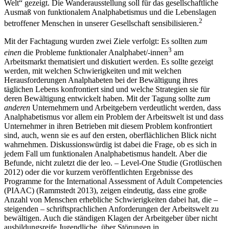
Welt“ gezeigt. Die Wanderausstellung soll für das gesellschaftliche
Ausmaß von funktionalem Analphabetismus und die Lebenslagen
2
betroffener Menschen in unserer Gesellschaft sensibilisieren.
Mit der Fachtagung wurden zwei Ziele verfolgt: Es sollten
zum
3
einen
die Probleme funktionaler Analphabet/-innen
am
Arbeitsmarkt thematisiert und diskutiert werden. Es sollte gezeigt
werden, mit welchen Schwierigkeiten und mit welchen
Herausforderungen Analphabeten bei der Bewältigung ihres
täglichen Lebens konfrontiert sind und welche Strategien sie für
deren Bewältigung entwickelt haben. Mit der Tagung sollte
zum
anderen
Unternehmern und Arbeitgebern verdeutlicht werden, dass
Analphabetismus vor allem ein Problem der Arbeitswelt ist und dass
Unternehmer in ihren Betrieben mit diesem Problem konfrontiert
sind, auch, wenn sie es auf den ersten, oberflächlichen Blick nicht
wahrnehmen. Diskussionswürdig ist dabei die Frage, ob es sich in
jedem Fall um funktionalen Analphabetismus handelt. Aber die
Befunde, nicht zuletzt die der leo. – Level-One Studie (Grotlüschen
2012) oder die vor kurzem veröffentlichten Ergebnisse des
Programme for the International Assessment of Adult Competencies
(PIAAC) (Rammstedt 2013), zeigen eindeutig, dass eine große
Anzahl von Menschen erhebliche Schwierigkeiten dabei hat, die –
steigenden – schriftsprachlichen Anforderungen der Arbeitswelt zu
bewältigen. Auch die ständigen Klagen der Arbeitgeber über nicht
ausbildungsreife Jugendliche, über Störungen in