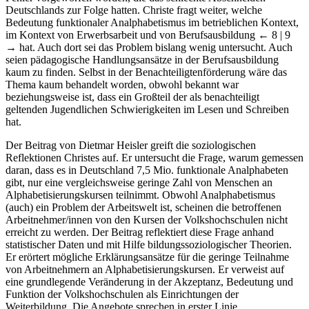
Deutschlands zur Folge hatten. Christe fragt weiter, welche
Bedeutung funktionaler Analphabetismus im betrieblichen Kontext,
im Kontext von Erwerbsarbeit und von Berufsausbildung
← 8 | 9
→
hat. Auch dort sei das Problem bislang wenig untersucht. Auch
seien pädagogische Handlungsansätze in der Berufsausbildung
kaum zu finden. Selbst in der Benachteiligtenförderung wäre das
Thema kaum behandelt worden, obwohl bekannt war
beziehungsweise ist, dass ein Großteil der als benachteiligt
geltenden Jugendlichen Schwierigkeiten im Lesen und Schreiben
hat.
Der Beitrag von Dietmar Heisler greift die soziologischen
Reflektionen Christes auf. Er untersucht die Frage, warum gemessen
daran, dass es in Deutschland 7,5 Mio. funktionale Analphabeten
gibt, nur eine vergleichsweise geringe Zahl von Menschen an
Alphabetisierungskursen teilnimmt. Obwohl Analphabetismus
(auch) ein Problem der Arbeitswelt ist, scheinen die betroffenen
Arbeitnehmer/innen von den Kursen der Volkshochschulen nicht
erreicht zu werden. Der Beitrag reflektiert diese Frage anhand
statistischer Daten und mit Hilfe bildungssoziologischer Theorien.
Er erörtert mögliche Erklärungsansätze für die geringe Teilnahme
von Arbeitnehmern an Alphabetisierungskursen. Er verweist auf
eine grundlegende Veränderung in der Akzeptanz, Bedeutung und
Funktion der Volkshochschulen als Einrichtungen der
Weiterbildung. Die Angebote sprechen in erster Linie