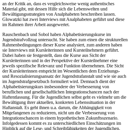
an der Kritik an, dass es vergleichsweise wenig authentisches
Material gibt, mit dessen Hilfe sich die Lebenswelten und
Bewältigungsstrategien von Analphabeten beschreiben lassen.
Glowatzki hat zwei Interviews mit Analphabeten geführt und diese
im Rahmen ihrer Arbeit ausgewertet.
Rauschenbach und Sobol haben Alphabetisierungskurse im
Jugendstrafvollzug untersucht. Sie haben zum einen die strukturellen
Rahmenbedingungen dieser Kurse analysiert, zum anderen haben
sie Interviews mit Kursleiterinnen und Kursteilnehmern geführt.
Dabei haben sie festgestellt, dass die Kurse aus Sicht der
Kursleiterinnen und in der Perspektive der Kursteilnehmer eine
jeweils spezifische Relevanz und Funktion übernehmen. Die Sicht
der Kursleiterinnen entspricht im Wesentlichen dem Erziehungs-
und Resozialisierungsansatz der Jugendstrafanstalt und wie sie auch
im Jugendstrafgesetzbuch formuliert wird. Demnach dient der
Alphabetisierungskurs insbesondere der Verbesserung von
beruflichen und gesellschaftlichen Integrationschancen nach der
Haftentlassung. Für die Jugendlichen selbst geht es vielmehr um die
Bewältigung ihrer aktuellen, konkreten Lebenssituation in der
Haftanstalt. Es geht ihnen u.a. darum, die Abhängigkeit von
Mitgefangenen zu reduzieren, nicht um die Verbesserung von
Integrationschancen in einem hypothetischen Zukunftsszenario.
Infolgedessen kommt es zu unterschiedlichen Einschätzungen im
Hinblick auf die Lese- und Schreibfähigkeiten der Jugendlichen.