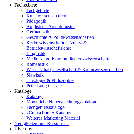
Fachgebiete
Fachgebiete
Kunstwissenschaften
Pädagogik
Anglistik – Amerikanistik
Germanistik
Geschichte & Politikwissenschaften
Rechtswissenschaften, Volks- &
Betriebswirtschaftslehre
Linguistik
Medien- und Kommunikationswissenschaften
Romanistik
Wissenschaft, Gesellschaft & Kulturwissenschaften
Slawistik
Theologie & Philosophie
Peter Lang Classics
Kataloge
Kataloge
Monatliche Neuerscheinungskataloge
Fachgebietskataloge
«Coursebook» Kataloge
Weiteres Marketing Material
Neuigkeiten und Ressourcen
Über uns