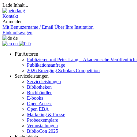
Lade Inhalt...
Kontakt
Anmelden
Mit Benutzername / Email
Über Ihre Institution
Einkaufswagen
de
en
fr
Für Autoren
Publizieren mit Peter Lang – Akademische Veröffentlic
Publikationsanfrage
2026 Emerging Scholars Competition
Serviceleistungen
Serviceleistungen
Bibliotheken
Buchhändler
E-books
Open Access
Open EBA
Marketing & Presse
Probeexemplare
Veranstaltungen
BiblioCon 2025
Fachgebiete