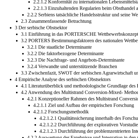
2.2.1.2 Konformität zu internationalen Lebensmittels
2.2.1.3 Einzuhaltenden Regularien beim Obsthandel a
2.2.2 Serbiens tatsächliche Handelsstruktur und seine We
2.3 Zusammenfassende Betrachtung
3 Der serbische Obstsektor
3.1 Einführung in das PORTERSCHE Wettbewerbskonzep
3.2 PORTERS Bestimmungsfaktoren des nationalen Wettbew
3.2.1 Die staatliche Determinante
3.2.2 Die faktorbezogene Determinante
3.2.3 Die Nachfrage- und Angebots-Determinante
3.2.4 Verwandte und unterstützende Branchen
3.3 Zwischenfazit, SWOT der serbischen Agrarwirtschaft u
4 Empirische Analyse des serbischen Obstsektors
4.1 Literaturüberblick und methodologische Grundlage des
4.2 Anwendung des Multistrand Conversion-Mixed- Metho
4.2.1 Konzeptioneller Rahmen des Multistrand Convers
4.2.1.1 Ziel und Aufbau der empirischen Forschung
4.2.1.2 Forschungsmethodik
4.2.1.2.1 Qualitätssicherung innerhalb des Forsch
4.2.1.2.2 Durchführung der explorativen Vorstudie
4.2.1.2.3 Durchführung der problemzentrierten In
4.2.2 Auswertung der Ergebnisse und Integration in den