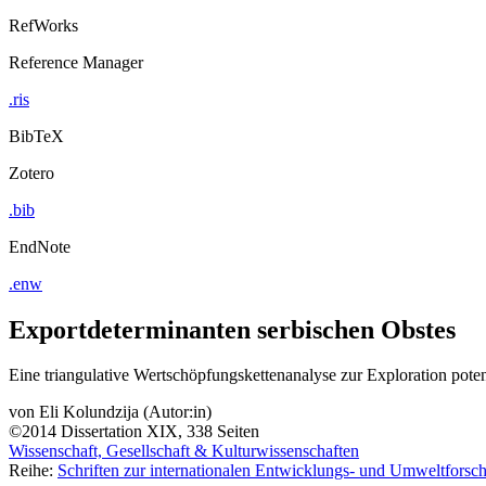
RefWorks
Reference Manager
.ris
BibTeX
Zotero
.bib
EndNote
.enw
Exportdeterminanten serbischen Obstes
Eine triangulative Wertschöpfungskettenanalyse zur Exploration pote
von
Eli Kolundzija (Autor:in)
©2014
Dissertation
XIX, 338 Seiten
Wissenschaft, Gesellschaft & Kulturwissenschaften
Reihe:
Schriften zur internationalen Entwicklungs- und Umweltforsc