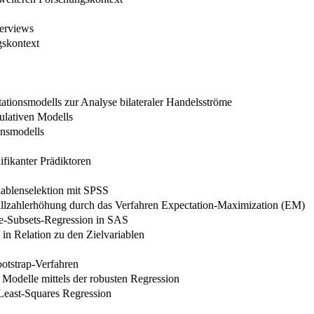
terviews
gskontext
ationsmodells zur Analyse bilateraler Handelsströme
ulativen Modells
onsmodells
fikanter Prädiktoren
riablenselektion mit SPSS
allzahlerhöhung durch das Verfahren Expectation-Maximization (EM)
ble-Subsets-Regression in SAS
 in Relation zu den Zielvariablen
ootstrap-Verfahren
 Modelle mittels der robusten Regression
l Least-Squares Regression