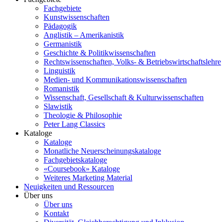
Fachgebiete
Kunstwissenschaften
Pädagogik
Anglistik – Amerikanistik
Germanistik
Geschichte & Politikwissenschaften
Rechtswissenschaften, Volks- & Betriebswirtschaftslehre
Linguistik
Medien- und Kommunikationswissenschaften
Romanistik
Wissenschaft, Gesellschaft & Kulturwissenschaften
Slawistik
Theologie & Philosophie
Peter Lang Classics
Kataloge
Kataloge
Monatliche Neuerscheinungskataloge
Fachgebietskataloge
«Coursebook» Kataloge
Weiteres Marketing Material
Neuigkeiten und Ressourcen
Über uns
Über uns
Kontakt