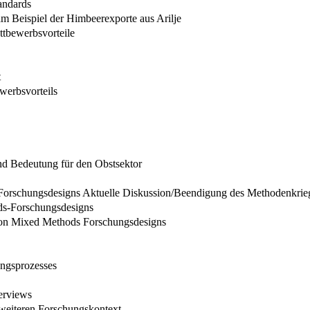
tandards
m Beispiel der Himbeerexporte aus Arilje
ttbewerbsvorteile
t
erbsvorteils
nd Bedeutung für den Obstsektor
 Forschungsdesigns Aktuelle Diskussion/Beendigung des Methodenkrie
ds-Forschungsdesigns
ion Mixed Methods Forschungsdesigns
ungsprozesses
terviews
 weiteren Forschungskontext