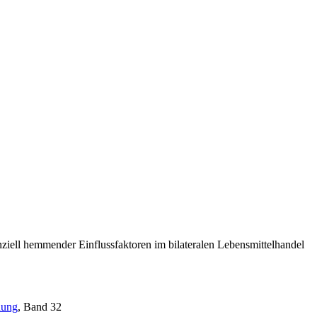
nziell hemmender Einflussfaktoren im bilateralen Lebensmittelhandel
hung
, Band 32