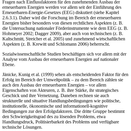
Fragen nach Einflussfaktoren für den zunehmenden Ausbau der
erneuerbaren Energien werden vor allem seit der Einführung des
Erneuerbaren-Energie-Gesetzes (EEG) diskutiert (siehe Kapitel
2.6.3.1). Daher wird die Forschung im Bereich der erneuerbaren
Energien bisher besonders von diesen rechtlichen Aspekten (z. B.
die Untersuchung nationaler Förderinstrumente wie dem EEG (z. B.
Hohmeyer 2002; Dagger 2009), aber auch von technischen (z. B.
Kaltschmitt, Streicher et al. 2005) und zunehmend wirtschaftlichen
Aspekten (z. B. Krewitt und Schlomann 2006) beherrscht.
Sozialwissenschaftliche Studien beschäftigen sich vor allem mit der
Analyse vom Ausbau der erneuerbaren Energien auf nationaler
Ebene.
Jänicke, Kunig et al. (1999) sehen als entscheidenden Faktor für den
Erfolg im Bereich der Umweltpolitik – zu dem Bereich zählen sie
auch den Ausbau der erneuerbaren Energien – vor allem
Eigenschaften von Akteuren, z. B. ihre Stärke, ihr strategisches
Geschick und ihre Vernetzung. Daneben rechnen sie auch
strukturelle und situative Handlungsbedingungen wie politische,
institutionelle, ökonomische und informationell-kognitive
Bedingungen zur den Erfolgsfaktoren. Die dritte Gruppe bestimmt
den Schwierigkeitsgrad des zu lösenden Problems, etwa
Handlungsdruck, Politisierbarkeit des Problems und verfügbare
technische Lösungen.