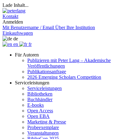
Lade Inhalt...
Kontakt
Anmelden
Mit Benutzername / Email
Über Ihre Institution
Einkaufswagen
de
en
fr
Für Autoren
Publizieren mit Peter Lang – Akademische
Veröffentlichungen
Publikationsanfrage
2026 Emerging Scholars Competition
Serviceleistungen
Serviceleistungen
Bibliotheken
Buchhändler
E-books
Open Access
Open EBA
Marketing & Presse
Probeexemplare
Veranstaltungen
BiblioCon 2025