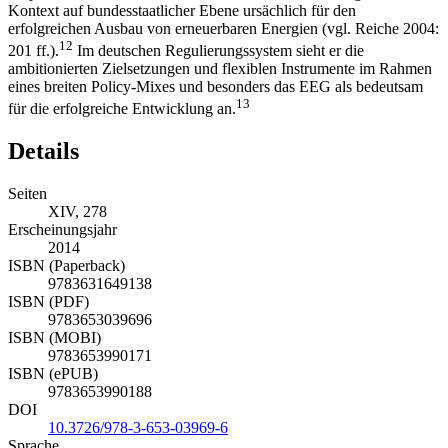
Kontext auf bundesstaatlicher Ebene ursächlich für den
erfolgreichen Ausbau von erneuerbaren Energien (vgl. Reiche 2004:
12
201 ff.).
Im deutschen Regulierungssystem sieht er die
ambitionierten Zielsetzungen und flexiblen Instrumente im Rahmen
eines breiten Policy-Mixes und besonders das EEG als bedeutsam
13
für die erfolgreiche Entwicklung an.
Details
Seiten
XIV, 278
Erscheinungsjahr
2014
ISBN (Paperback)
9783631649138
ISBN (PDF)
9783653039696
ISBN (MOBI)
9783653990171
ISBN (ePUB)
9783653990188
DOI
10.3726/978-3-653-03969-6
Sprache