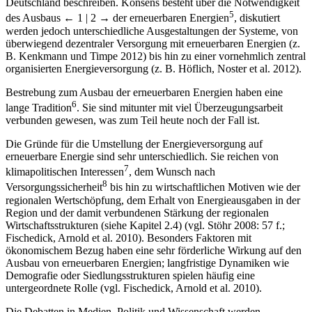
Deutschland beschreiben. Konsens besteht über die Notwendigkeit
5
des Ausbaus
← 1 | 2 →
der erneuerbaren Energien
, diskutiert
werden jedoch unterschiedliche Ausgestaltungen der Systeme, von
überwiegend dezentraler Versorgung mit erneuerbaren Energien (z.
B. Kenkmann und Timpe 2012) bis hin zu einer vornehmlich zentral
organisierten Energieversorgung (z. B. Höflich, Noster et al. 2012).
Bestrebung zum Ausbau der erneuerbaren Energien haben eine
6
lange Tradition
. Sie sind mitunter mit viel Überzeugungsarbeit
verbunden gewesen, was zum Teil heute noch der Fall ist.
Die Gründe für die Umstellung der Energieversorgung auf
erneuerbare Energie sind sehr unterschiedlich. Sie reichen von
7
klimapolitischen Interessen
, dem Wunsch nach
8
Versorgungssicherheit
bis hin zu wirtschaftlichen Motiven wie der
regionalen Wertschöpfung, dem Erhalt von Energieausgaben in der
Region und der damit verbundenen Stärkung der regionalen
Wirtschaftsstrukturen (siehe Kapitel 2.4) (vgl. Stöhr 2008: 57 f.;
Fischedick, Arnold et al. 2010). Besonders Faktoren mit
ökonomischem Bezug haben eine sehr förderliche Wirkung auf den
Ausbau von erneuerbaren Energien; langfristige Dynamiken wie
Demografie oder Siedlungsstrukturen spielen häufig eine
untergeordnete Rolle (vgl. Fischedick, Arnold et al. 2010).
Die Debatten in Medien, Politik und Wissenschaft werden