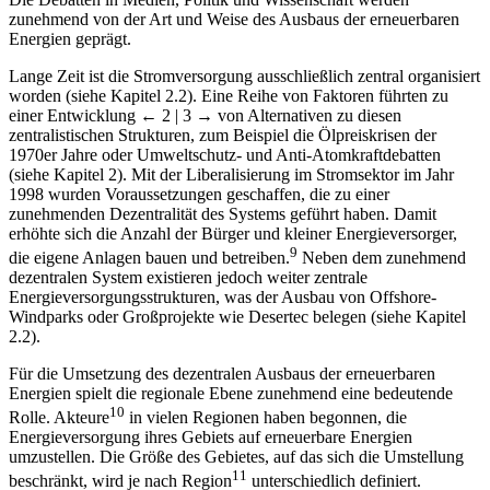
zunehmend von der Art und Weise des Ausbaus der erneuerbaren
Energien geprägt.
Lange Zeit ist die Stromversorgung ausschließlich zentral organisiert
worden (siehe Kapitel 2.2). Eine Reihe von Faktoren führten zu
einer Entwicklung
← 2 | 3 →
von Alternativen zu diesen
zentralistischen Strukturen, zum Beispiel die Ölpreiskrisen der
1970er Jahre oder Umweltschutz- und Anti-Atomkraftdebatten
(siehe Kapitel 2). Mit der Liberalisierung im Stromsektor im Jahr
1998 wurden Voraussetzungen geschaffen, die zu einer
zunehmenden Dezentralität des Systems geführt haben. Damit
erhöhte sich die Anzahl der Bürger und kleiner Energieversorger,
9
die eigene Anlagen bauen und betreiben.
Neben dem zunehmend
dezentralen System existieren jedoch weiter zentrale
Energieversorgungsstrukturen, was der Ausbau von Offshore-
Windparks oder Großprojekte wie Desertec belegen (siehe Kapitel
2.2).
Für die Umsetzung des dezentralen Ausbaus der erneuerbaren
Energien spielt die regionale Ebene zunehmend eine bedeutende
10
Rolle. Akteure
in vielen Regionen haben begonnen, die
Energieversorgung ihres Gebiets auf erneuerbare Energien
umzustellen. Die Größe des Gebietes, auf das sich die Umstellung
11
beschränkt, wird je nach Region
unterschiedlich definiert.