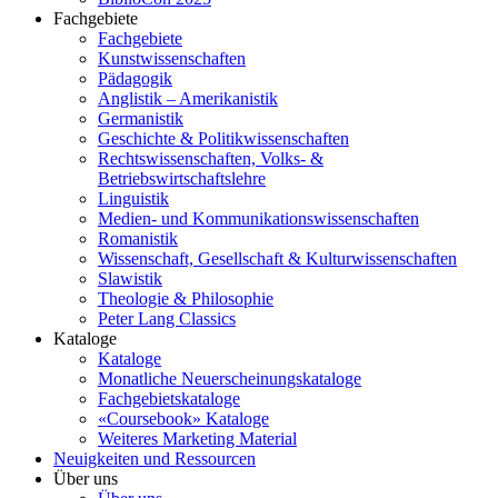
Fachgebiete
Fachgebiete
Kunstwissenschaften
Pädagogik
Anglistik – Amerikanistik
Germanistik
Geschichte & Politikwissenschaften
Rechtswissenschaften, Volks- &
Betriebswirtschaftslehre
Linguistik
Medien- und Kommunikationswissenschaften
Romanistik
Wissenschaft, Gesellschaft & Kulturwissenschaften
Slawistik
Theologie & Philosophie
Peter Lang Classics
Kataloge
Kataloge
Monatliche Neuerscheinungskataloge
Fachgebietskataloge
«Coursebook» Kataloge
Weiteres Marketing Material
Neuigkeiten und Ressourcen
Über uns