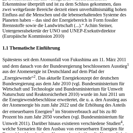
Erkenntnisse überprüft und ist zu dem Schluss gekommen, dass
zwei weitgefasste Bereiche derzeit einen unverhältnismäßig hohen
Einfluss auf die Menschen und die lebenserhaltenden Systeme des
Planeten haben – das sind der Energiebereich in Form fossiler
Brennstoffe sowie die Landwirtschaft (...).“ Achim Steiner,
Untergeneralsekretär der UNO und UNEP-Exekutivdirektor
(Europäische Kommission 2010)
1.1 Thematische Einführung
Spätestens seit dem Atomunfall von Fukushima am 11. März 2011
1
und dem danach von der Bundesregierung beschlossenen Ausstieg
aus der Atomenergie ist Deutschland auf dem Pfad der
2
„Energiewende“
. Das aktuelle Energiekonzept der deutschen
Bundesregierung aus dem Jahr 2010 (vgl. Bundesministerium für
Wirtschaft und Technologie und Bundesministerium für Umwelt
Naturschutz und Reaktorsicherheit 2010) wurde im Juni 2011 um
die Energiewendebeschlüsse erweitertet, die u. a. den Ausstieg aus
der Atomenergie bis zum Jahr 2022 und die Erhöhung des Anteils
3
der erneuerbaren Energien
im Stromverbrauch auf bis zu 80
Prozent bis zum Jahr 2050 vorsehen (vgl. Bundesministerium für
4
Umwelt 2011). Darüber hinaus existieren verschiedene Studien
,
welche Szenarien für den Ausbau von erneuerbaren Energien für