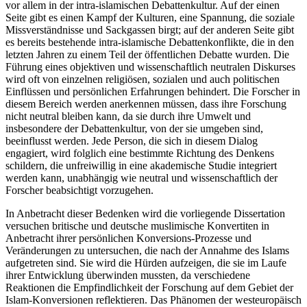
vor allem in der intra-islamischen Debattenkultur. Auf der einen
Seite gibt es einen Kampf der Kulturen, eine Spannung, die soziale
Missverständnisse und Sackgassen birgt; auf der anderen Seite gibt
es bereits bestehende intra-islamische Debattenkonflikte, die in den
letzten Jahren zu einem Teil der öffentlichen Debatte wurden. Die
Führung eines objektiven und wissenschaftlich neutralen Diskurses
wird oft von einzelnen religiösen, sozialen und auch politischen
Einflüssen und persönlichen Erfahrungen behindert. Die Forscher in
diesem Bereich werden anerkennen müssen, dass ihre Forschung
nicht neutral bleiben kann, da sie durch ihre Umwelt und
insbesondere der Debattenkultur, von der sie umgeben sind,
beeinflusst werden. Jede Person, die sich in diesem Dialog
engagiert, wird folglich eine bestimmte Richtung des Denkens
schildern, die unfreiwillig in eine akademische Studie integriert
werden kann, unabhängig wie neutral und wissenschaftlich der
Forscher beabsichtigt vorzugehen.
In Anbetracht dieser Bedenken wird die vorliegende Dissertation
versuchen britische und deutsche muslimische Konvertiten in
Anbetracht ihrer persönlichen Konversions-Prozesse und
Veränderungen zu untersuchen, die nach der Annahme des Islams
aufgetreten sind. Sie wird die Hürden aufzeigen, die sie im Laufe
ihrer Entwicklung überwinden mussten, da verschiedene
Reaktionen die Empfindlichkeit der Forschung auf dem Gebiet der
Islam-Konversionen reflektieren. Das Phänomen der westeuropäisch