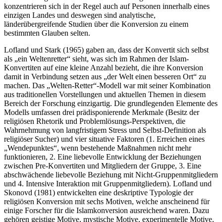
konzentrieren sich in der Regel auch auf Personen innerhalb eines
einzigen Landes und deswegen sind analytische,
länderübergreifende Studien über die Konversion zu einem
bestimmten Glauben selten.
Lofland und Stark (1965) gaben an, dass der Konvertit sich selbst
als „ein Weltenretter“ sieht, was sich im Rahmen der Islam-
Konvertiten auf eine kleine Anzahl bezieht, die ihre Konversion
damit in Verbindung setzen aus „der Welt einen besseren Ort“ zu
machen. Das „Welten-Retter“-Modell war mit seiner Kombination
aus traditionellen Vorstellungen und aktuellen Themen in diesem
Bereich der Forschung einzigartig. Die grundlegenden Elemente des
Modells umfassen drei prädisponierende Merkmale (Besitz der
religiösen Rhetorik und Problemlösungs-Perspektiven, die
Wahrnehmung von langfristigem Stress und Selbst-Definition als
religiöser Sucher) und vier situative Faktoren (1. Erreichen eines
„Wendepunktes“, wenn bestehende Maßnahmen nicht mehr
funktionieren, 2. Eine liebevolle Entwicklung der Beziehungen
zwischen Pre-Konvertiten und Mitgliedern der Gruppe, 3. Eine
abschwächende liebevolle Beziehung mit Nicht-Gruppenmitgliedern
und 4. Intensive Interaktion mit Gruppenmitgliedern). Lofland und
Skonovd (1981) entwickelten eine deskriptive Typologie der
religiösen Konversion mit sechs Motiven, welche anscheinend für
einige Forscher für die Islamkonversion ausreichend waren. Dazu
gehören geistige Motive, mystische Motive, experimentelle Motive,