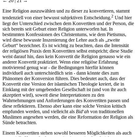
← 20 | 21 →
Eine Religion auszuwählen und zu dieser zu konvertieren, stammt
2
tendenziell von einer bewusst subjektiven Entscheidung.
Und hier
liegt der Unterschied zwischen dem Konvertiten und der Person, die
sich bereits seit Geburt einer Religion unterworfen hat. In
bestimmten Konfessionen des Christentums, wie dem Pietismus,
wird diese bewusste Inszenierung der Lehre auch als „zweite
Geburt“ bezeichnet. Es ist wichtig zu beachten, dass die Intensität
der religiösen Praxis dem Konvertiten selbst entspricht; diese Studie
weist darauf hin, dass kein Konvertit die Religion genauso wie ein
anderer Konvertit praktiziert. Wenn eine religiöse Erfahrung
motivierend genug war - die Bedingungen hierfür können
individuell auch unterschiedlich sein - dann könnte dies zum
Phänomen der Konversion führen. Dies bedeutet auch, dass der
Konvertit eine Version der islamischen Theologie kreiert, die in
Einklang mit der umgebenden Gesellschaft ist (und von ihr auch
akzeptiert wird), soweit diese Interpretationen zu den
Wahrnehmungen und Anforderungen des Konvertiten passen und
diese reflektieren. Ebenso aber kann eine solche Version kritisch
empfunden werden, und vielleicht als
Bid
‘
ah
von traditionellen
Muslimen angesehen werden, die eine Reformation der Religion als
Sünde betrachten.
Einem Konvertiten stehen sowohl besseren Möglichkeiten als auch