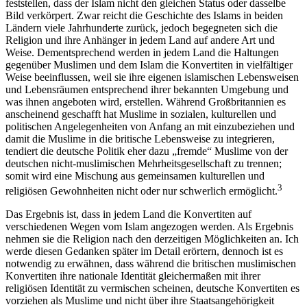
feststellen, dass der Islam nicht den gleichen Status oder dasselbe
Bild verkörpert. Zwar reicht die Geschichte des Islams in beiden
Ländern viele Jahrhunderte zurück, jedoch begegneten sich die
Religion und ihre Anhänger in jedem Land auf andere Art und
Weise. Dementsprechend werden in jedem Land die Haltungen
gegenüber Muslimen und dem Islam die Konvertiten in vielfältiger
Weise beeinflussen, weil sie ihre eigenen islamischen Lebensweisen
und Lebensräumen entsprechend ihrer bekannten Umgebung und
was ihnen angeboten wird, erstellen. Während Großbritannien es
anscheinend geschafft hat Muslime in sozialen, kulturellen und
politischen Angelegenheiten von Anfang an mit einzubeziehen und
damit die Muslime in die britische Lebensweise zu integrieren,
tendiert die deutsche Politik eher dazu „fremde“ Muslime von der
deutschen nicht-muslimischen Mehrheitsgesellschaft zu trennen;
somit wird eine Mischung aus gemeinsamen kulturellen und
3
religiösen Gewohnheiten nicht oder nur schwerlich ermöglicht.
Das Ergebnis ist, dass in jedem Land die Konvertiten auf
verschiedenen Wegen vom Islam angezogen werden. Als Ergebnis
nehmen sie die Religion nach den derzeitigen Möglichkeiten an. Ich
werde diesen Gedanken später im Detail erörtern, dennoch ist es
notwendig zu erwähnen, dass während die britischen muslimischen
Konvertiten ihre nationale Identität gleichermaßen mit ihrer
religiösen Identität zu vermischen scheinen, deutsche Konvertiten es
vorziehen als Muslime und nicht über ihre Staatsangehörigkeit