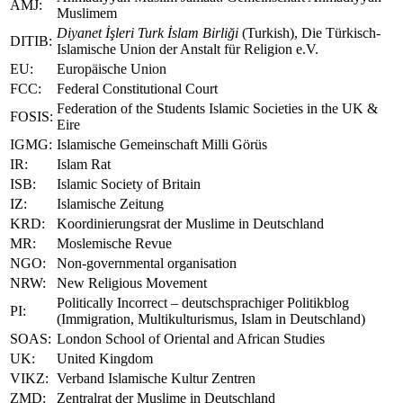
AMJ:
Muslimem
Diyanet İşleri Turk İslam Birliği
(Turkish), Die Türkisch-
DITIB:
Islamische Union der Anstalt für Religion e.V.
EU:
Europäische Union
FCC:
Federal Constitutional Court
Federation of the Students Islamic Societies in the UK &
FOSIS:
Eire
IGMG:
Islamische Gemeinschaft Milli Görüs
IR:
Islam Rat
ISB:
Islamic Society of Britain
IZ:
Islamische Zeitung
KRD:
Koordinierungsrat der Muslime in Deutschland
MR:
Moslemische Revue
NGO:
Non-governmental organisation
NRW:
New Religious Movement
Politically Incorrect – deutschsprachiger Politikblog
PI:
(Immigration, Multikulturismus, Islam in Deutschland)
SOAS:
London School of Oriental and African Studies
UK:
United Kingdom
VIKZ:
Verband Islamische Kultur Zentren
ZMD:
Zentralrat der Muslime in Deutschland