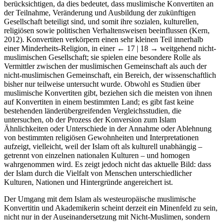
berücksichtigen, da dies bedeutet, dass muslimische Konvertiten an
der Teilnahme, Veränderung und Ausbildung der zukünftigen
Gesellschaft beteiligt sind, und somit ihre sozialen, kulturellen,
religiösen sowie politischen Verhaltensweisen beeinflussen (Kern,
2012). Konvertiten verkörpern einen sehr kleinen Teil innerhalb
einer Minderheits-Religion, in einer
← 17 | 18 →
weitgehend nicht-
muslimischen Gesellschaft; sie spielen eine besondere Rolle als
Vermittler zwischen der muslimischen Gemeinschaft als auch der
nicht-muslimischen Gemeinschaft, ein Bereich, der wissenschaftlich
bisher nur teilweise untersucht wurde. Obwohl es Studien über
muslimische Konvertiten gibt, beziehen sich die meisten von ihnen
auf Konvertiten in einem bestimmten Land; es gibt fast keine
bestehenden länderübergreifenden Vergleichsstudien, die
untersuchen, ob der Prozess der Konversion zum Islam
Ähnlichkeiten oder Unterschiede in der Annahme oder Ablehnung
von bestimmten religiösen Gewohnheiten und Interpretationen
aufzeigt, vielleicht, weil der Islam oft als kulturell unabhängig –
getrennt von einzelnen nationalen Kulturen – und homogen
wahrgenommen wird. Es zeigt jedoch nicht das aktuelle Bild: dass
der Islam durch die Vielfalt von Menschen unterschiedlicher
Kulturen, Nationen und Hintergründe angereichert ist.
Der Umgang mit dem Islam als westeuropäische muslimische
Konvertitin und Akademikerin scheint derzeit ein Minenfeld zu sein,
nicht nur in der Auseinandersetzung mit Nicht-Muslimen, sondern