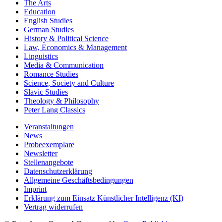
The Arts
Education
English Studies
German Studies
History & Political Science
Law, Economics & Management
Linguistics
Media & Communication
Romance Studies
Science, Society and Culture
Slavic Studies
Theology & Philosophy
Peter Lang Classics
Veranstaltungen
News
Probeexemplare
Newsletter
Stellenangebote
Datenschutzerklärung
Allgemeine Geschäftsbedingungen
Imprint
Erklärung zum Einsatz Künstlicher Intelligenz (KI)
Vertrag widerrufen