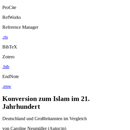
ProCite
RefWorks
Reference Manager
.ris
BibTeX
Zotero
.bib
EndNote
.enw
Konversion zum Islam im 21.
Jahrhundert
Deutschland und Großbritannien im Vergleich
von
Caroline Neumüller (Autor:in)