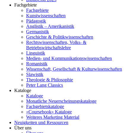
Fachgebiete
Fachgebiete
Kunstwissenschaften
Pädagogik
Anglistik – Amerikanistik
Germanistik
Geschichte & Politikwissenschaften
Rechtswissenschaften, Volks- &
Betriebswirtschaftslehre
Linguistik
Medien- und Kommunikationswissenschaften
Romanistik
Wissenschaft, Gesellschaft & Kulturwissenschaften
Slawistik
Theologie & Philosophie
Peter Lang Classics
Kataloge
Kataloge
Monatliche Neuerscheinungskataloge
Fachgebietskataloge
«Coursebook» Kataloge
Weiteres Marketing Material
Neuigkeiten und Ressourcen
Über uns