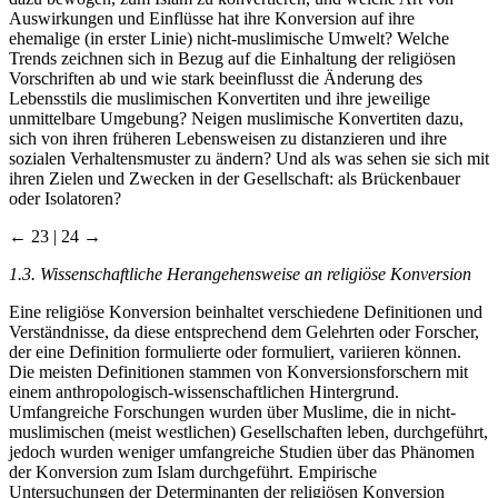
Auswirkungen und Einflüsse hat ihre Konversion auf ihre
ehemalige (in erster Linie) nicht-muslimische Umwelt? Welche
Trends zeichnen sich in Bezug auf die Einhaltung der religiösen
Vorschriften ab und wie stark beeinflusst die Änderung des
Lebensstils die muslimischen Konvertiten und ihre jeweilige
unmittelbare Umgebung? Neigen muslimische Konvertiten dazu,
sich von ihren früheren Lebensweisen zu distanzieren und ihre
sozialen Verhaltensmuster zu ändern? Und als was sehen sie sich mit
ihren Zielen und Zwecken in der Gesellschaft: als Brückenbauer
oder Isolatoren?
← 23 | 24 →
1.3. Wissenschaftliche Herangehensweise an religiöse Konversion
Eine religiöse Konversion beinhaltet verschiedene Definitionen und
Verständnisse, da diese entsprechend dem Gelehrten oder Forscher,
der eine Definition formulierte oder formuliert, variieren können.
Die meisten Definitionen stammen von Konversionsforschern mit
einem anthropologisch-wissenschaftlichen Hintergrund.
Umfangreiche Forschungen wurden über Muslime, die in nicht-
muslimischen (meist westlichen) Gesellschaften leben, durchgeführt,
jedoch wurden weniger umfangreiche Studien über das Phänomen
der Konversion zum Islam durchgeführt. Empirische
Untersuchungen der Determinanten der religiösen Konversion