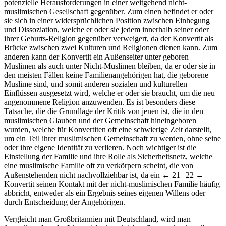
potenzielle Herausforderungen in einer weitgehend nicht-
muslimischen Gesellschaft gegenüber. Zum einen befindet er oder
sie sich in einer widersprüchlichen Position zwischen Einhegung
und Dissoziation, welche er oder sie jedem innerhalb seiner oder
ihrer Geburts-Religion gegenüber verweigert, da der Konvertit als
Brücke zwischen zwei Kulturen und Religionen dienen kann. Zum
anderen kann der Konvertit ein Außenseiter unter geboren
Muslimen als auch unter Nicht-Muslimen bleiben, da er oder sie in
den meisten Fällen keine Familienangehörigen hat, die geborene
Muslime sind, und somit anderen sozialen und kulturellen
Einflüssen ausgesetzt wird, welche er oder sie braucht, um die neu
angenommene Religion anzuwenden. Es ist besonders diese
Tatsache, die die Grundlage der Kritik von jenen ist, die in den
muslimischen Glauben und der Gemeinschaft hineingeboren
wurden, welche für Konvertiten oft eine schwierige Zeit darstellt,
um ein Teil ihrer muslimischen Gemeinschaft zu werden, ohne seine
oder ihre eigene Identität zu verlieren. Noch wichtiger ist die
Einstellung der Familie und ihre Rolle als Sicherheitsnetz, welche
eine muslimische Familie oft zu verkörpern scheint, die von
Außenstehenden nicht nachvollziehbar ist, da ein
← 21 | 22 →
Konvertit seinen Kontakt mit der nicht-muslimischen Familie häufig
abbricht, entweder als ein Ergebnis seines eigenen Willens oder
durch Entscheidung der Angehörigen.
Vergleicht man Großbritannien mit Deutschland, wird man