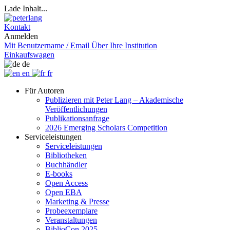
Lade Inhalt...
Kontakt
Anmelden
Mit Benutzername / Email
Über Ihre Institution
Einkaufswagen
de
en
fr
Für Autoren
Publizieren mit Peter Lang – Akademische
Veröffentlichungen
Publikationsanfrage
2026 Emerging Scholars Competition
Serviceleistungen
Serviceleistungen
Bibliotheken
Buchhändler
E-books
Open Access
Open EBA
Marketing & Presse
Probeexemplare
Veranstaltungen
BiblioCon 2025