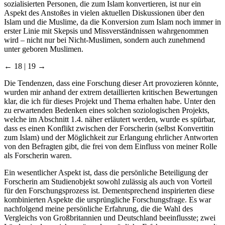
sozialisierten Personen, die zum Islam konvertieren, ist nur ein
Aspekt des Anstoßes in vielen aktuellen Diskussionen über den
Islam und die Muslime, da die Konversion zum Islam noch immer in
erster Linie mit Skepsis und Missverständnissen wahrgenommen
wird – nicht nur bei Nicht-Muslimen, sondern auch zunehmend
unter geboren Muslimen.
← 18 | 19 →
Die Tendenzen, dass eine Forschung dieser Art provozieren könnte,
wurden mir anhand der extrem detaillierten kritischen Bewertungen
klar, die ich für dieses Projekt und Thema erhalten habe. Unter den
zu erwartenden Bedenken eines solchen soziologischen Projekts,
welche im Abschnitt 1.4. näher erläutert werden, wurde es spürbar,
dass es einen Konflikt zwischen der Forscherin (selbst Konvertitin
zum Islam) und der Möglichkeit zur Erlangung ehrlicher Antworten
von den Befragten gibt, die frei von dem Einfluss von meiner Rolle
als Forscherin waren.
Ein wesentlicher Aspekt ist, dass die persönliche Beteiligung der
Forscherin am Studienobjekt sowohl zulässig als auch von Vorteil
für den Forschungsprozess ist. Dementsprechend inspirierten diese
kombinierten Aspekte die ursprüngliche Forschungsfrage. Es war
nachfolgend meine persönliche Erfahrung, die die Wahl des
Vergleichs von Großbritannien und Deutschland beeinflusste; zwei