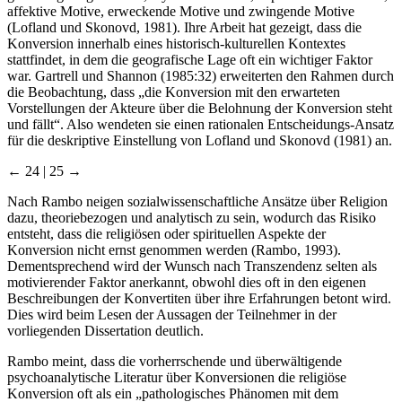
affektive Motive, erweckende Motive und zwingende Motive
(Lofland und Skonovd, 1981). Ihre Arbeit hat gezeigt, dass die
Konversion innerhalb eines historisch-kulturellen Kontextes
stattfindet, in dem die geografische Lage oft ein wichtiger Faktor
war. Gartrell und Shannon (1985:32) erweiterten den Rahmen durch
die Beobachtung, dass „die Konversion mit den erwarteten
Vorstellungen der Akteure über die Belohnung der Konversion steht
und fällt“. Also wendeten sie einen rationalen Entscheidungs-Ansatz
für die deskriptive Einstellung von Lofland und Skonovd (1981) an.
← 24 | 25 →
Nach Rambo neigen sozialwissenschaftliche Ansätze über Religion
dazu, theoriebezogen und analytisch zu sein, wodurch das Risiko
entsteht, dass die religiösen oder spirituellen Aspekte der
Konversion nicht ernst genommen werden (Rambo, 1993).
Dementsprechend wird der Wunsch nach Transzendenz selten als
motivierender Faktor anerkannt, obwohl dies oft in den eigenen
Beschreibungen der Konvertiten über ihre Erfahrungen betont wird.
Dies wird beim Lesen der Aussagen der Teilnehmer in der
vorliegenden Dissertation deutlich.
Rambo meint, dass die vorherrschende und überwältigende
psychoanalytische Literatur über Konversionen die religiöse
Konversion oft als ein „pathologisches Phänomen mit dem