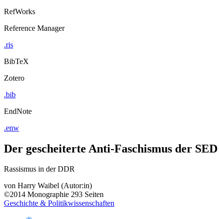
RefWorks
Reference Manager
.ris
BibTeX
Zotero
.bib
EndNote
.enw
Der gescheiterte Anti-Faschismus der SED
Rassismus in der DDR
von
Harry Waibel (Autor:in)
©2014
Monographie
293 Seiten
Geschichte & Politikwissenschaften