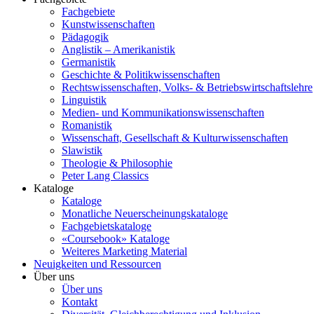
Fachgebiete
Kunstwissenschaften
Pädagogik
Anglistik – Amerikanistik
Germanistik
Geschichte & Politikwissenschaften
Rechtswissenschaften, Volks- & Betriebswirtschaftslehre
Linguistik
Medien- und Kommunikationswissenschaften
Romanistik
Wissenschaft, Gesellschaft & Kulturwissenschaften
Slawistik
Theologie & Philosophie
Peter Lang Classics
Kataloge
Kataloge
Monatliche Neuerscheinungskataloge
Fachgebietskataloge
«Coursebook» Kataloge
Weiteres Marketing Material
Neuigkeiten und Ressourcen
Über uns
Über uns
Kontakt