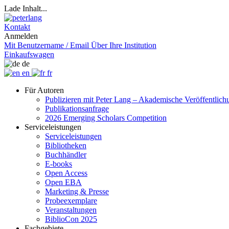
Lade Inhalt...
Kontakt
Anmelden
Mit Benutzername / Email
Über Ihre Institution
Einkaufswagen
de
en
fr
Für Autoren
Publizieren mit Peter Lang – Akademische Veröffentlic
Publikationsanfrage
2026 Emerging Scholars Competition
Serviceleistungen
Serviceleistungen
Bibliotheken
Buchhändler
E-books
Open Access
Open EBA
Marketing & Presse
Probeexemplare
Veranstaltungen
BiblioCon 2025
Fachgebiete