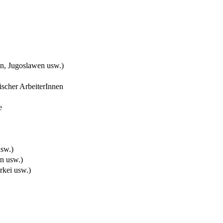
en, Jugoslawen usw.)
ischer ArbeiterInnen
e
usw.)
n usw.)
rkei usw.)