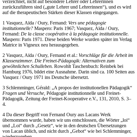
verzeichnet, nicht auf besondere Lehrer oder Lehrerinnen
zurückzuführen sind („gute Lehrer und Lehrerinnen“), und es wird
auf die therapeutischen Stärken dieser Klassen eingegangen.
1
Vasquez, Aïda / Oury, Fernand:
Vers une pédagogie
institutionnelle?
Maspero: Paris 1967; Vasquez, Aïda / Oury,
Fernand:
De la classe coopérative à la pédagogie institutionnelle.
Maspero: Paris 1971. Diese beiden Werke wurden später im Verlag
Matrice in Vigneux neu herausgegeben.
2
Vasquez, Aïda / Oury, Fernand et al.:
Vorschläge für die Arbeit im
Klassenzimmer
.
Die Freinet-Pädagogik: Alternativen zum
gewöhnlichen Schulleben.
Rowohlt Taschenbuch: Reinbek bei
Hamburg 1976, bildet eine Ausnahme. Darin sind ca. 100 Seiten aus
Vasquez / Oury 1971 ins Deutsche übersetzt.
3
Schlemminger, Gérald: „A propos der institutionellen Pädagogik“
Fragen und Versuche,
Pédagogie institutionnelle und Freinet-
Pädagogik, Zeitung der Freinet-Kooperative e.V., 131, 2010, S. 3–
4.
4
Da dieser Begriff von Fernand Oury aus Lacans Werk
übernommen wurde, haben wir uns entschlossen, die Wörter „loi“
und „Loi“ durch „Gesetz“, wie in den deutschen Übersetzungen
von Lacan üblich, und nicht durch „Gebot“ wie bei Schlemminger,
wiederzugeben.