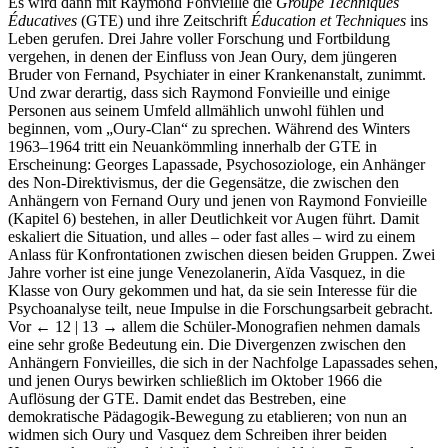
Es wird dann mit Raymond Fonvieille die
Groupe Techniques
Éducatives
(GTE) und ihre Zeitschrift
Éducation et Techniques
ins
Leben gerufen. Drei Jahre voller Forschung und Fortbildung
vergehen, in denen der Einfluss von Jean Oury, dem jüngeren
Bruder von Fernand, Psychiater in einer Krankenanstalt, zunimmt.
Und zwar derartig, dass sich Raymond Fonvieille und einige
Personen aus seinem Umfeld allmählich unwohl fühlen und
beginnen, vom „Oury-Clan“ zu sprechen. Während des Winters
1963–1964 tritt ein Neuankömmling innerhalb der GTE in
Erscheinung: Georges Lapassade, Psychosoziologe, ein Anhänger
des Non-Direktivismus, der die Gegensätze, die zwischen den
Anhängern von Fernand Oury und jenen von Raymond Fonvieille
(Kapitel 6) bestehen, in aller Deutlichkeit vor Augen führt. Damit
eskaliert die Situation, und alles – oder fast alles – wird zu einem
Anlass für Konfrontationen zwischen diesen beiden Gruppen. Zwei
Jahre vorher ist eine junge Venezolanerin, Aïda Vasquez, in die
Klasse von Oury gekommen und hat, da sie sein Interesse für die
Psychoanalyse teilt, neue Impulse in die Forschungsarbeit gebracht.
Vor
← 12 | 13 →
allem die Schüler-Monografien nehmen damals
eine sehr große Bedeutung ein. Die Divergenzen zwischen den
Anhängern Fonvieilles, die sich in der Nachfolge Lapassades sehen,
und jenen Ourys bewirken schließlich im Oktober 1966 die
Auflösung der GTE. Damit endet das Bestreben, eine
demokratische Pädagogik-Bewegung zu etablieren; von nun an
widmen sich Oury und Vasquez dem Schreiben ihrer beiden