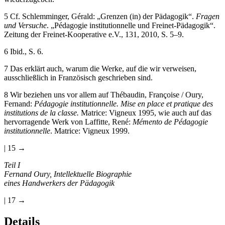
5
Cf. Schlemminger, Gérald: „Grenzen (in) der Pädagogik“.
Fragen
und Versuche
. „Pédagogie institutionnelle und Freinet-Pädagogik“.
Zeitung der Freinet-Kooperative e.V., 131, 2010, S. 5–9.
6
Ibid., S. 6.
7
Das erklärt auch, warum die Werke, auf die wir verweisen,
ausschließlich in Französisch geschrieben sind.
8
Wir beziehen uns vor allem auf Thébaudin, Françoise / Oury,
Fernand:
Pédagogie institutionnelle. Mise en place et pratique des
institutions de la classe.
Matrice: Vigneux 1995, wie auch auf das
hervorragende Werk von Laffitte, René:
Mémento de Pédagogie
institutionnelle
. Matrice: Vigneux 1999.
| 15 →
Teil I
Fernand Oury, Intellektuelle Biographie
eines Handwerkers der Pädagogik
| 17 →
Details