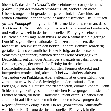
4
übersetzt), das „Loi“ (
Gebot
), die „ceintures de comportements“
(
Gürtel/Stufen des sozialen Verhaltens
) an, wobei auch diese
Übersetzungen nicht gerade transparent sind. Im Anschluss an
seinen Leitartikel, der den wirklich aufschlussreichen Titel
Grenzen
5
(in) der Pädagogik
trägt,
← 9 | 10 →
merkt er außerdem an, dass
das Genre der Schüler-Monographie – relativ bekannt in Frankreich,
und voll entwickelt in der institutionellen Pädagogik – einem
Deutschen nichts sagt. Man muss also die Realität und die geringe
Durchlässigkeit dieser nationalen Grenzen anerkennen, die den
Ideenaustausch zwischen den beiden Ländern ziemlich schwierig
gestalten. Umso erstaunlicher ist der Erfolg, an den derselbe
Schlemminger erinnert, nämlich der der Freinet-Pädagogik in
Deutschland seit den 60er Jahren des zwanzigsten Jahrhunderts.
Genauer gesagt, der zweifache Erfolg: im deutschen
Hochschulbereich, in dem die Schriften Freinets übersetzt und
interpretiert worden sind, aber auch bei zwei äußerst aktiven
Verbänden von Praktikern. Aber vielleicht ist es dieser Erfolg, der
zumindest teilweise die Schwierigkeiten der institutionellen
Pädagogik, sich in Deutschland zu etablieren, erklären könnte. Denn
Schlemminger zufolge sind die deutschen Bewegungen, die sich auf
Freinet berufen, für neue „Baustellen“ nicht offen; sie haben sich
auch nicht auf Diskussionen mit den anderen Bewegungen der
6
Reformpädagogik
eingelassen. Dieser „konzeptuelle Stillstand
“
war für die Einführung der institutionellen Pädagogik in die