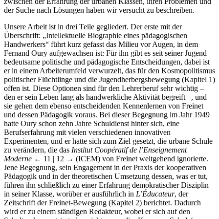
zwischen der Erfahrung der urbanen Klassen, ihren Problemen und
der Suche nach Lösungen haben wir versucht zu beschreiben.
Unsere Arbeit ist in drei Teile gegliedert. Der erste mit der
Überschrift: „Intellektuelle Biographie eines pädagogischen
Handwerkers“ führt kurz gefasst das Milieu vor Augen, in dem
Fernand Oury aufgewachsen ist: Für ihn gibt es seit seiner Jugend
bedeutsame politische und pädagogische Entscheidungen, dabei ist
er in einem Arbeiterumfeld verwurzelt, das für den Kosmopolitismus
politischer Flüchtlinge und die Jugendherbergsbewegung (Kapitel 1)
offen ist. Diese Optionen sind für den Lehrerberuf sehr wichtig –
den er sein Leben lang als handwerkliche Aktivität begreift –, und
sie gehen dem ebenso entscheidenden Kennenlernen von Freinet
und dessen Pädagogik voraus. Bei dieser Begegnung im Jahr 1949
hatte Oury schon zehn Jahre Schuldienst hinter sich, eine
Berufserfahrung mit vielen verschiedenen innovativen
Experimenten, und er hatte sich zum Ziel gesetzt, die urbane Schule
zu verändern, die das
Institut Coopératif de l’Enseignement
Moderne
← 11 | 12 →
(ICEM) von Freinet weitgehend ignorierte.
Jene Begegnung, sein Engagement in der Praxis der kooperativen
Pädagogik und in der theoretischen Umsetzung dessen, was er tut,
führen ihn schließlich zu einer Erfahrung demokratischer Disziplin
in seiner Klasse, worüber er ausführlich in
L’Éducateur
, der
Zeitschrift der Freinet-Bewegung (Kapitel 2) berichtet. Dadurch
wird er zu einem ständigen Redakteur, wobei er sich auf den