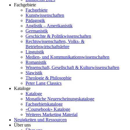
Fachgebiete
Fachgebiete
Kunstwissenschaften
Pädagogik
Anglistik – Amerikanistik
Germanistik
Geschichte & Politikwissenschaften
Rechtswissenschaften, Volks- &
Betriebswirtschaftslehre
Linguistik
Medien- und Kommunikationswissenschaften
Romanistik
Wissenschaft, Gesellschaft & Kulturwissenschaften
Slawistik
Theologie & Philosophie
Peter Lang Classics
Kataloge
Kataloge
Monatliche Neuerscheinungskataloge
Fachgebietskataloge
«Coursebook» Kataloge
Weiteres Marketing Material
Neuigkeiten und Ressourcen
Über uns