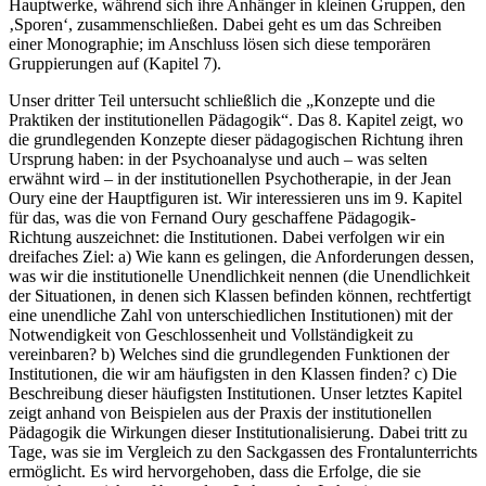
Hauptwerke, während sich ihre Anhänger in kleinen Gruppen, den
‚Sporen‘, zusammenschließen. Dabei geht es um das Schreiben
einer Monographie; im Anschluss lösen sich diese temporären
Gruppierungen auf (Kapitel 7).
Unser dritter Teil untersucht schließlich die „Konzepte und die
Praktiken der institutionellen Pädagogik“. Das 8. Kapitel zeigt, wo
die grundlegenden Konzepte dieser pädagogischen Richtung ihren
Ursprung haben: in der Psychoanalyse und auch – was selten
erwähnt wird – in der institutionellen Psychotherapie, in der Jean
Oury eine der Hauptfiguren ist. Wir interessieren uns im 9. Kapitel
für das, was die von Fernand Oury geschaffene Pädagogik-
Richtung auszeichnet: die Institutionen. Dabei verfolgen wir ein
dreifaches Ziel: a) Wie kann es gelingen, die Anforderungen dessen,
was wir die institutionelle Unendlichkeit nennen (die Unendlichkeit
der Situationen, in denen sich Klassen befinden können, rechtfertigt
eine unendliche Zahl von unterschiedlichen Institutionen) mit der
Notwendigkeit von Geschlossenheit und Vollständigkeit zu
vereinbaren? b) Welches sind die grundlegenden Funktionen der
Institutionen, die wir am häufigsten in den Klassen finden? c) Die
Beschreibung dieser häufigsten Institutionen. Unser letztes Kapitel
zeigt anhand von Beispielen aus der Praxis der institutionellen
Pädagogik die Wirkungen dieser Institutionalisierung. Dabei tritt zu
Tage, was sie im Vergleich zu den Sackgassen des Frontalunterrichts
ermöglicht. Es wird hervorgehoben, dass die Erfolge, die sie