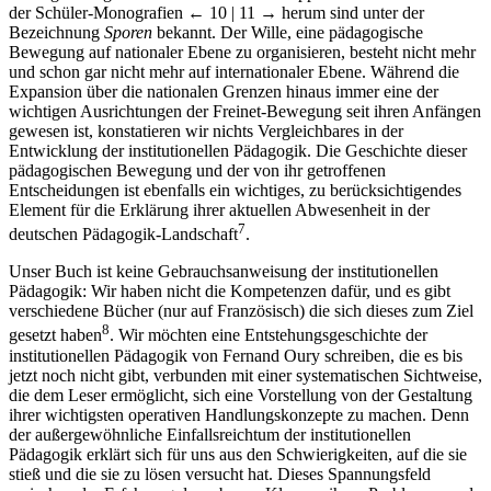
der Schüler-Monografien
← 10 | 11 →
herum sind unter der
Bezeichnung
Sporen
bekannt. Der Wille, eine pädagogische
Bewegung auf nationaler Ebene zu organisieren, besteht nicht mehr
und schon gar nicht mehr auf internationaler Ebene. Während die
Expansion über die nationalen Grenzen hinaus immer eine der
wichtigen Ausrichtungen der Freinet-Bewegung seit ihren Anfängen
gewesen ist, konstatieren wir nichts Vergleichbares in der
Entwicklung der institutionellen Pädagogik. Die Geschichte dieser
pädagogischen Bewegung und der von ihr getroffenen
Entscheidungen ist ebenfalls ein wichtiges, zu berücksichtigendes
Element für die Erklärung ihrer aktuellen Abwesenheit in der
7
deutschen Pädagogik-Landschaft
.
Unser Buch ist keine Gebrauchsanweisung der institutionellen
Pädagogik: Wir haben nicht die Kompetenzen dafür, und es gibt
verschiedene Bücher (nur auf Französisch) die sich dieses zum Ziel
8
gesetzt haben
. Wir möchten eine Entstehungsgeschichte der
institutionellen Pädagogik von Fernand Oury schreiben, die es bis
jetzt noch nicht gibt, verbunden mit einer systematischen Sichtweise,
die dem Leser ermöglicht, sich eine Vorstellung von der Gestaltung
ihrer wichtigsten operativen Handlungskonzepte zu machen. Denn
der außergewöhnliche Einfallsreichtum der institutionellen
Pädagogik erklärt sich für uns aus den Schwierigkeiten, auf die sie
stieß und die sie zu lösen versucht hat. Dieses Spannungsfeld