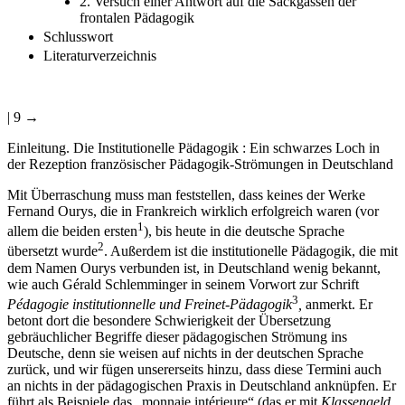
2. Versuch einer Antwort auf die Sackgassen der
frontalen Pädagogik
Schlusswort
Literaturverzeichnis
| 9 →
Einleitung. Die Institutionelle Pädagogik : Ein schwarzes Loch in
der Rezeption französischer Pädagogik-Strömungen in Deutschland
Mit Überraschung muss man feststellen, dass keines der Werke
Fernand Ourys, die in Frankreich wirklich erfolgreich waren (vor
1
allem die beiden ersten
), bis heute in die deutsche Sprache
2
übersetzt wurde
. Außerdem ist die institutionelle Pädagogik, die mit
dem Namen Ourys verbunden ist, in Deutschland wenig bekannt,
wie auch Gérald Schlemminger in seinem Vorwort zur Schrift
3
Pédagogie institutionnelle und Freinet-Pädagogik
,
anmerkt. Er
betont dort die besondere Schwierigkeit der Übersetzung
gebräuchlicher Begriffe dieser pädagogischen Strömung ins
Deutsche, denn sie weisen auf nichts in der deutschen Sprache
zurück, und wir fügen unsererseits hinzu, dass diese Termini auch
an nichts in der pädagogischen Praxis in Deutschland anknüpfen. Er
führt als Beispiele das „monnaie intérieure“ (das er mit
Klassengeld