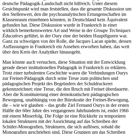
deutsche Pädagogik-Landschaft nicht hilfreich. Unter diesem
Gesichtspunkt wird man feststellen, dass die gesamte Diskussion um
den Stellenwert, den die psychoanalytischen Errungenschaften im
Klassenraum einnehmen könnten, in Deutschland kein Äquivalent
gefunden hat. Diese Diskussion wurde in Frankreich in einer
wirklich bemerkenswerten Art und Weise in der
Groupe Techniques
Éducatives
geführt, in der Oury eine der beiden Hauptfiguren war.
Ganz zu schweigen von der Rolle, die Jacques Lacan spielte, dessen
Auffassungen in Frankreich ein Ansehen erworben haben, das weit
über den Kreis der Analytiker hinausgeht.
Man könnte auch versuchen, diese Situation mit der Entwicklung
gerade dieser institutionellen Pädagogik in Frankreich zu erklären.
Trotz einer turbulenten Geschichte waren die Verbindungen Ourys
zur Freinet-Pädagogik durch seine Treue zum politischen und
pädagogischen Projekt des Begründers der Schuldruckerei
gekennzeichnet; eine Treue, die den Bruch mit Freinet überdauerte.
Aber die Konstituierung einer demokratischen pädagogischen
Bewegung, unabhängig von der Bürokratie der Freinet-Bewegung,
die – wie wir glauben – das große Ziel Fernand Ourys in der ersten
Hälfte der 60er Jahre des vergangenen Jahrhunderts ist, endet 1966
mit einem Misserfolg. Die Folge ist eine Rückkehr zu temporären
lokalen Strukturen mit der Ausrichtung auf das Schreiben der
Schüler-Monografien, Strukturen, die sich auflösen, sobald die
Monografien geschrieben sind. Diese Gruppen um das Schreiben