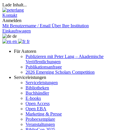
Lade Inhalt...
Kontakt
Anmelden
Mit Benutzername / Email
Über Ihre Institution
Einkaufswagen
de
en
fr
Für Autoren
Publizieren mit Peter Lang – Akademische
Veröffentlichungen
Publikationsanfrage
2026 Emerging Scholars Competition
Serviceleistungen
Serviceleistungen
Bibliotheken
Buchhändler
E-books
Open Access
Open EBA
Marketing & Presse
Probeexemplare
Veranstaltungen
BiblioCon 2025