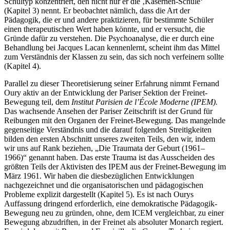
Schultyp konzentriert, den nicht nur er die ‚Kasernen-Schule‘
(Kapitel 3) nennt. Er beobachtet nämlich, dass die Art der
Pädagogik, die er und andere praktizieren, für bestimmte Schüler
einen therapeutischen Wert haben könnte, und er versucht, die
Gründe dafür zu verstehen. Die Psychoanalyse, die er durch eine
Behandlung bei Jacques Lacan kennenlernt, scheint ihm das Mittel
zum Verständnis der Klassen zu sein, das sich noch verfeinern sollte
(Kapitel 4).
Parallel zu dieser Theoretisierung seiner Erfahrung nimmt Fernand
Oury aktiv an der Entwicklung der Pariser Sektion der Freinet-
Bewegung teil, dem
Institut Parisien de l’École Moderne (IPEM).
Das wachsende Ansehen der Pariser Zeitschrift ist der Grund für
Reibungen mit den Organen der Freinet-Bewegung. Das mangelnde
gegenseitige Verständnis und die darauf folgenden Streitigkeiten
bilden den ersten Abschnitt unseres zweiten Teils, den wir, indem
wir uns auf Rank beziehen, „Die Traumata der Geburt (1961–
1966)“ genannt haben. Das erste Trauma ist das Ausscheiden des
größten Teils der Aktivisten des IPEM aus der Freinet-Bewegung im
März 1961. Wir haben die diesbezüglichen Entwicklungen
nachgezeichnet und die organisatorischen und pädagogischen
Probleme explizit dargestellt (Kapitel 5). Es ist nach Ourys
Auffassung dringend erforderlich, eine demokratische Pädagogik-
Bewegung neu zu gründen, ohne, dem ICEM vergleichbar, zu einer
Bewegung abzudriften, in der Freinet als absoluter Monarch regiert.