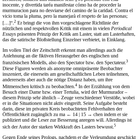
inocente, y divertida taréa manifestar cómo ha de proceder la
murmuracion para no desviarse del camino de la caridad. Contra el
vicio toma la pluma, pero la manejarà el respeto de las personas;
2
[…]“.
Er bringt die von ihm vorgeschlagene Richtlinie der
nützlichen und respektvollen Kritik mit einem in vielen
Periodical
Essays
präsenten Prinzip der Kritik am Laster, statt am Lasterhaften,
das die satirische Bloßstellung Einzelner verbietet, in Einklang.
Im vollen Titel der Zeitschrift erkennt man allerdings auch die
Anlehnung an die fiktiven Herausgeber des englischen und
3
französischen Modells, also den Spectator bzw. den Spectateur.
Diese Figuren werden als anonyme omnipräsente Beobachter
inszeniert, die einerseits am gesellschaftlichen Leben teilnehmen,
andererseits aber auch die nötige Distanz haben, um ihre
4
Mitmenschen kritisch zu beobachten.
In der Erzählung von dem
Besuch einer Dame bzw. einer Tertulia, wird der Murmurador –
diesem Prinzip sehr ähnlich – Zeuge verschiedener Verstöße, wobei
er in die Situationen nicht aktiv eingreift. Seine Aufgabe besteht
darin, diese im privaten Kreis beobachteten Fehlverhalten der
Öffentlichkeit zugänglich zu ma
← 14 | 15 →
chen indem er sie
publiziert und die Leser zur Besserung anregen will. Allerdings ist
5
sich der Autor der starken Wirkkraft des Lasters bewusst.
Gegen Ende seines Prologs, nachdem er die Verleumdung geschickt