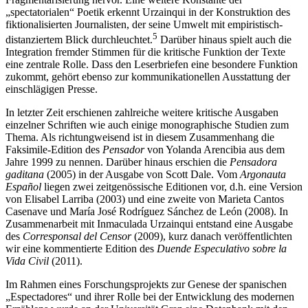
„spectatorialen“ Poetik erkennt Urzainqui in der Konstruktion des
fiktionalisierten Journalisten, der seine Umwelt mit empiristisch-
5
distanziertem Blick durchleuchtet.
Darüber hinaus spielt auch die
Integration fremder Stimmen für die kritische Funktion der Texte
eine zentrale Rolle. Dass den Leserbriefen eine besondere Funktion
zukommt, gehört ebenso zur kommunikationellen Ausstattung der
einschlägigen Presse.
In letzter Zeit erschienen zahlreiche weitere kritische Ausgaben
einzelner Schriften wie auch einige monographische Studien zum
Thema. Als richtungweisend ist in diesem Zusammenhang die
Faksimile-Edition des
Pensador
von Yolanda Arencibia aus dem
Jahre 1999 zu nennen. Darüber hinaus erschien die
Pensadora
gaditana
(2005) in der Ausgabe von Scott Dale. Vom
Argonauta
Español
liegen zwei zeitgenössische Editionen vor, d.h. eine Version
von Elisabel Larriba (2003) und eine zweite von Marieta Cantos
Casenave und María José Rodríguez Sánchez de León (2008). In
Zusammenarbeit mit Inmaculada Urzainqui entstand eine Ausgabe
des
Corresponsal del Censor
(2009), kurz danach veröffentlichten
wir eine kommentierte Edition des
Duende Especulativo sobre la
Vida Civil
(2011).
Im Rahmen eines Forschungsprojekts zur Genese der spanischen
„Espectadores“ und ihrer Rolle bei der Entwicklung des modernen