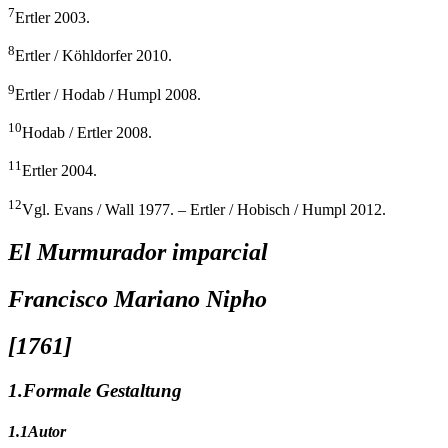
7
Ertler 2003.
8
Ertler / Köhldorfer 2010.
9
Ertler / Hodab / Humpl 2008.
10
Hodab / Ertler 2008.
11
Ertler 2004.
12
Vgl. Evans / Wall 1977. – Ertler / Hobisch / Humpl 2012.
El Murmurador imparcial
Francisco Mariano Nipho
[1761]
1.
Formale Gestaltung
1.1
Autor