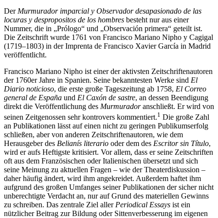
Der
Murmurador imparcial y Observador desapasionado de las
locuras y despropositos de los hombres
besteht nur aus einer
Nummer, die in „Prólogo“ und „Observación primera“ geteilt ist.
Die Zeitschrift wurde 1761 von Francisco Mariano Nipho y Cagigal
(1719–1803) in der Imprenta de Francisco Xavier García in Madrid
veröffentlicht.
Francisco Mariano Nipho ist einer der aktivsten Zeitschriftenautoren
der 1760er Jahre in Spanien. Seine bekanntesten Werke sind
El
Diario noticioso
, die erste große Tageszeitung ab 1758,
El Correo
general de España
und
El Caxón de sastre
, an dessen Beendigung
direkt die Veröffentlichung des
Murmurador
anschließt. Er wird von
1
seinen Zeitgenossen sehr kontrovers kommentiert.
Die große Zahl
an Publikationen lässt auf einen nicht zu geringen Publikumserfolg
schließen, aber von anderen Zeitschriftenautoren, wie dem
Herausgeber des
Belianís literario
oder dem des
Escritor sin Título
,
wird er aufs Heftigste kritisiert. Vor allem, dass er seine Zeitschriften
oft aus dem Französischen oder Italienischen übersetzt und sich
seine Meinung zu aktuellen Fragen – wie der Theaterdiskussion –
daher häufig ändert, wird ihm angekreidet. Außerdem haftet ihm
aufgrund des großen Umfanges seiner Publikationen der sicher nicht
unberechtigte Verdacht an, nur auf Grund des materiellen Gewinns
zu schreiben. Das zentrale Ziel aller
Periodical Essays
ist ein
nützlicher Beitrag zur Bildung oder Sittenverbesserung im eigenen