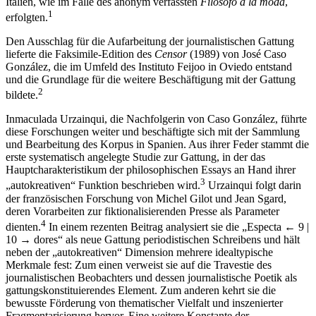
Italien, wie im Falle des anonym verfassten
Filósofo a la moda
,
1
erfolgten.
Den Ausschlag für die Aufarbeitung der journalistischen Gattung
lieferte die Faksimile-Edition des
Censor
(1989) von José Caso
González, die im Umfeld des Instituto Feijoo in Oviedo entstand
und die Grundlage für die weitere Beschäftigung mit der Gattung
2
bildete.
Inmaculada Urzainqui, die Nachfolgerin von Caso González, führte
diese Forschungen weiter und beschäftigte sich mit der Sammlung
und Bearbeitung des Korpus in Spanien. Aus ihrer Feder stammt die
erste systematisch angelegte Studie zur Gattung, in der das
Hauptcharakteristikum der philosophischen Essays an Hand ihrer
3
„autokreativen“ Funktion beschrieben wird.
Urzainqui folgt darin
der französischen Forschung von Michel Gilot und Jean Sgard,
deren Vorarbeiten zur fiktionalisierenden Presse als Parameter
4
dienten.
In einem rezenten Beitrag analysiert sie die „Especta
← 9 |
10 →
dores“ als neue Gattung periodistischen Schreibens und hält
neben der „autokreativen“ Dimension mehrere idealtypische
Merkmale fest: Zum einen verweist sie auf die Travestie des
journalistischen Beobachters und dessen journalistische Poetik als
gattungskonstituierendes Element. Zum anderen kehrt sie die
bewusste Förderung von thematischer Vielfalt und inszenierter
Fragmentarisierung hervor. Eine weitere Konstante der