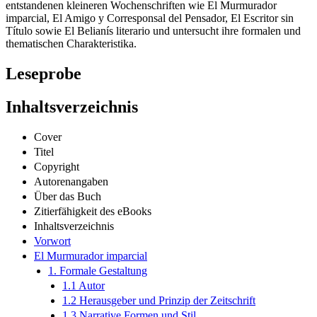
entstandenen kleineren Wochenschriften wie El Murmurador
imparcial, El Amigo y Corresponsal del Pensador, El Escritor sin
Título sowie El Belianís literario und untersucht ihre formalen und
thematischen Charakteristika.
Leseprobe
Inhaltsverzeichnis
Cover
Titel
Copyright
Autorenangaben
Über das Buch
Zitierfähigkeit des eBooks
Inhaltsverzeichnis
Vorwort
El Murmurador imparcial
1. Formale Gestaltung
1.1 Autor
1.2 Herausgeber und Prinzip der Zeitschrift
1.3 Narrative Formen und Stil