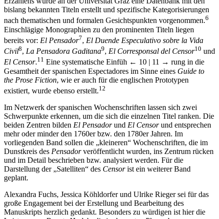
Erzählens wurde an der Universität Graz eine Datenbank mit den
bislang bekannten Titeln erstellt und spezifische Kategorisierungen
6
nach thematischen und formalen Gesichtspunkten vorgenommen.
Einschlägige Monographien zu den prominenten Titeln liegen
7
bereits vor:
El Pensador
,
El Duende Especulativo sobre la Vida
8
9
10
Civil
,
La Pensadora Gaditana
,
El Corresponsal del Censor
und
11
El Censor
.
Eine systematische Einfüh
← 10 | 11 →
rung in die
Gesamtheit der spanischen Espectadores im Sinne eines
Guide to
the Prose Fiction
, wie er auch für die englischen Prototypen
12
existiert, wurde ebenso erstellt.
Im Netzwerk der spanischen Wochenschriften lassen sich zwei
Schwerpunkte erkennen, um die sich die einzelnen Titel ranken. Die
beiden Zentren bilden
El Pensador
und
El Censor
und entsprechen
mehr oder minder den 1760er bzw. den 1780er Jahren. Im
vorliegenden Band sollen die „kleineren“ Wochenschriften, die im
Dunstkreis des
Pensador
veröffentlicht wurden, ins Zentrum rücken
und im Detail beschrieben bzw. analysiert werden. Für die
Darstellung der „Satelliten“ des
Censor
ist ein weiterer Band
geplant.
Alexandra Fuchs, Jessica Köhldorfer und Ulrike Rieger sei für das
große Engagement bei der Erstellung und Bearbeitung des
Manuskripts herzlich gedankt. Besonders zu würdigen ist hier die