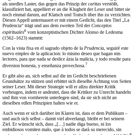
als unedles Laster, das gegen das Prinzip der
caritas
verstößt,
klassifiziert hat, appelliert er an die Klugheit der Leser und bittet sie
noch einmal darum, auf Klatsch und Tratsch über ihn zu verzichten.
Diesen Appell untermauert er mit einem Gedicht, das den Titel „La
Prudencia“ trägt und aus dem zweiten Teil der
Conceptos
6
espirituales
vom konzeptistischen Dichter Alonso de Ledesma
(1562–1623) stammt:
Con la vista fixa en el sagrado objeto de la
Prudencia
, seguirè este
nuevo empleo de la aplicacion: lo mismo deseo que hagan mis
lectores, para que nada se deslice ázia la malicia, y todo resulte para
7
diversion honesta, y enseñanza provechosa.
Er gibt also an, sich selbst auf die im Gedicht beschriebenen
Grundsätze zu stützen und erbittet sich dieselbe Achtung von Seiten
seiner Leser. Mit dieser Strategie will er allzu direkter Kritik
vorbeugen, indem er andeutet, dass die Kritiker zu Unrecht handeln
und ihm von vornherein unterlegen sind, da sie sich nicht an
dieselben edlen Prinzipien halten wie er.
Auch wenn er sich darüber im Klaren ist, dass er dem Publikum –
und auch sich selbst – damit viel abverlangt, bleibt er bei seinem
Ziel. Er wünscht sich, dass „[…] nadie diga bueno, ni los
embidiosos vomiten malo, que à todos se darà su merecido, sin
8