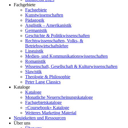
Fachgebiete
Fachgebiete
Kunstwissenschaften
Pädagogik
Anglistik – Amerikanistik
Germanistik
Geschichte & Politikwissenschaften
Rechtswissenschaften, Volks- &
Betriebswirtschaftslehre
Linguistik
Medien- und Kommunikationswissenschaften
Romanistik
Wissenschaft, Gesellschaft & Kulturwissenschaften
Slawistik
Theologie & Philosophie
Peter Lang Classics
Kataloge
Kataloge
Monatliche Neuerscheinungskataloge
Fachgebietskataloge
«Coursebook» Kataloge
Weiteres Marketing Material
Neuigkeiten und Ressourcen
Über uns