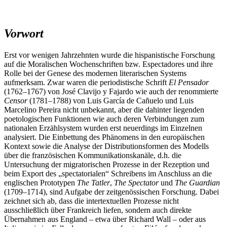
Vorwort
Erst vor wenigen Jahrzehnten wurde die hispanistische Forschung
auf die Moralischen Wochenschriften bzw. Espectadores und ihre
Rolle bei der Genese des modernen literarischen Systems
aufmerksam. Zwar waren die periodistische Schrift
El Pensador
(1762–1767) von José Clavijo y Fajardo wie auch der renommierte
Censor
(1781–1788) von Luis García de Cañuelo und Luis
Marcelino Pereira nicht unbekannt, aber die dahinter liegenden
poetologischen Funktionen wie auch deren Verbindungen zum
nationalen Erzählsystem wurden erst neuerdings im Einzelnen
analysiert. Die Einbettung des Phänomens in den europäischen
Kontext sowie die Analyse der Distributionsformen des Modells
über die französischen Kommunikationskanäle, d.h. die
Untersuchung der migratorischen Prozesse in der Rezeption und
beim Export des „spectatorialen“ Schreibens im Anschluss an die
englischen Prototypen
The Tatler
,
The Spectator
und
The Guardian
(1709–1714), sind Aufgabe der zeitgenössischen Forschung. Dabei
zeichnet sich ab, dass die intertextuellen Prozesse nicht
ausschließlich über Frankreich liefen, sondern auch direkte
Übernahmen aus England – etwa über Richard Wall – oder aus