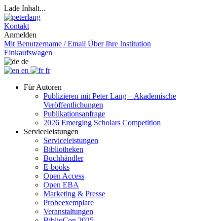
Lade Inhalt...
Kontakt
Anmelden
Mit Benutzername / Email
Über Ihre Institution
Einkaufswagen
de
en
fr
Für Autoren
Publizieren mit Peter Lang – Akademische
Veröffentlichungen
Publikationsanfrage
2026 Emerging Scholars Competition
Serviceleistungen
Serviceleistungen
Bibliotheken
Buchhändler
E-books
Open Access
Open EBA
Marketing & Presse
Probeexemplare
Veranstaltungen
BiblioCon 2025