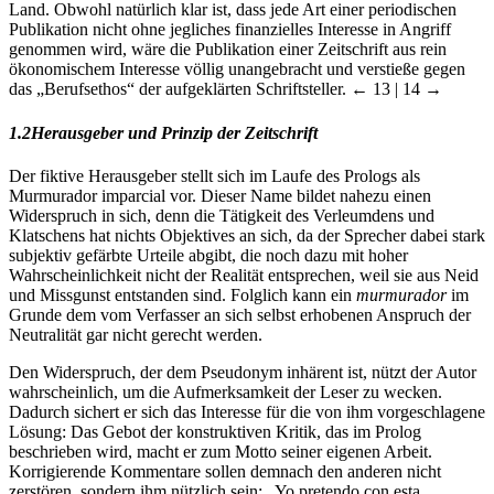
Land. Obwohl natürlich klar ist, dass jede Art einer periodischen
Publikation nicht ohne jegliches finanzielles Interesse in Angriff
genommen wird, wäre die Publikation einer Zeitschrift aus rein
ökonomischem Interesse völlig unangebracht und verstieße gegen
das „Berufsethos“ der aufgeklärten Schriftsteller.
← 13 | 14 →
1.2
Herausgeber und Prinzip der Zeitschrift
Der fiktive Herausgeber stellt sich im Laufe des Prologs als
Murmurador imparcial vor. Dieser Name bildet nahezu einen
Widerspruch in sich, denn die Tätigkeit des Verleumdens und
Klatschens hat nichts Objektives an sich, da der Sprecher dabei stark
subjektiv gefärbte Urteile abgibt, die noch dazu mit hoher
Wahrscheinlichkeit nicht der Realität entsprechen, weil sie aus Neid
und Missgunst entstanden sind. Folglich kann ein
murmurador
im
Grunde dem vom Verfasser an sich selbst erhobenen Anspruch der
Neutralität gar nicht gerecht werden.
Den Widerspruch, der dem Pseudonym inhärent ist, nützt der Autor
wahrscheinlich, um die Aufmerksamkeit der Leser zu wecken.
Dadurch sichert er sich das Interesse für die von ihm vorgeschlagene
Lösung: Das Gebot der konstruktiven Kritik, das im Prolog
beschrieben wird, macht er zum Motto seiner eigenen Arbeit.
Korrigierende Kommentare sollen demnach den anderen nicht
zerstören, sondern ihm nützlich sein: „Yo pretendo con esta