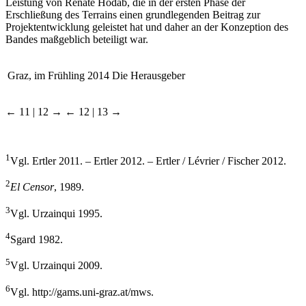
Leistung von Renate Hodab, die in der ersten Phase der
Erschließung des Terrains einen grundlegenden Beitrag zur
Projektentwicklung geleistet hat und daher an der Konzeption des
Bandes maßgeblich beteiligt war.
Graz, im Frühling 2014
Die Herausgeber
← 11 | 12 →
← 12 | 13 →
1
Vgl. Ertler 2011. – Ertler 2012. – Ertler / Lévrier / Fischer 2012.
2
El Censor
, 1989.
3
Vgl. Urzainqui 1995.
4
Sgard 1982.
5
Vgl. Urzainqui 2009.
6
Vgl.
http://gams.uni-graz.at/mws
.