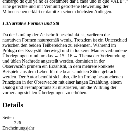
embargo de que yà no es costumbre dàr à cada uno lo que VALE“.
Eine gerechte und mit Vernunft getroffene Bewertung der
Mitmenschen erklärt er damit zu seinem höchsten Anliegen.
1.3
Narrative Formen und Stil
Da der Umfang der Zeitschrift beschränkt ist, variieren die
narrativen Formen naturgemäß wenig. Trotzdem ist ein Unterschied
zwischen den beiden Teilbereichen zu erkennen. Während im
Prólogo der Essaystil überwiegt und in lockerer Manier verbundene
Überlegungen rund um das
← 15 | 16 →
Thema der Verleumdung
und üblen Nachrede angestellt werden, dominiert in der
Observación primera ein Erzählstil, in dem mehrere konkrete
Beispiele aus dem Leben für die beanstandeten Sitten gebracht
werden. Der Autor bemüht sich also, die im Prolog besprochenen
Prinzipien in der Observación mit einer langen Erzählung, einem
Dialog und Fremdportraits zu illustrieren, um die Wirkung der
vorher angestellten Überlegungen zu erhöhen.
Details
Seiten
226
Erscheinungsjahr