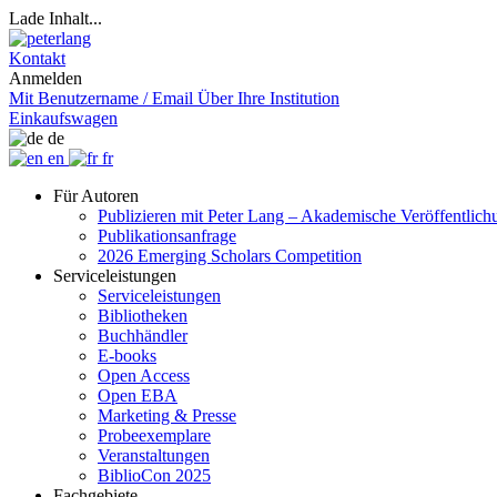
Lade Inhalt...
Kontakt
Anmelden
Mit Benutzername / Email
Über Ihre Institution
Einkaufswagen
de
en
fr
Für Autoren
Publizieren mit Peter Lang – Akademische Veröffentlic
Publikationsanfrage
2026 Emerging Scholars Competition
Serviceleistungen
Serviceleistungen
Bibliotheken
Buchhändler
E-books
Open Access
Open EBA
Marketing & Presse
Probeexemplare
Veranstaltungen
BiblioCon 2025
Fachgebiete