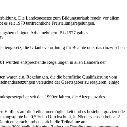
terbildung. Die Landesgesetze zum Bildungsurlaub regeln vor allem
 es seit 1970 tarifrechtliche Freistellungsregelungen.
ldungsberechtigten Arbeitnehmern. Bis 1977 gab es
5).
ndertengesetz, die Urlaubsverordnung für Beamte oder das (inzwischen
2001 wurden entsprechende Regelungen in allen Ländern der
en waren e.g. Regelungen, die die berufliche Qualifizierung vom
useinandersetzungen versuchte der Gesetzgeber zu reagieren, einige
ndesgesetzgeber seit den 1990er Jahren, die Akzeptanz des
en Einfluss auf die Teilnahmemöglichkeit und es bestehen gravierende
utzungsquote bei 0,5 % im Durchschnitt, in Niedersachsen bei ca. 2
amit entsprach und entspricht die Teilnahme an
Olbrich 2001 stellt dafür eine Reihe von Begründungen zusammen: