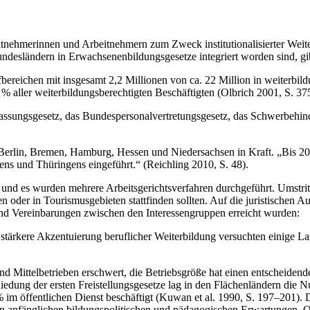
beitnehmerinnen und Arbeitnehmern zum Zweck institutionalisierter Wei
undesländern in Erwachsenenbildungsgesetze integriert worden sind, gibt
ifbereichen mit insgesamt 2,2 Millionen von ca. 22 Million in weiterbi
 % aller weiterbildungsberechtigten Beschäftigten (Olbrich 2001, S. 37
erfassungsgesetz, das Bundespersonalvertretungsgesetz, das Schwerbehi
n Berlin, Bremen, Hamburg, Hessen und Niedersachsen in Kraft. „Bis 
s und Thüringens eingeführt.“ (Reichling 2010, S. 48).
und es wurden mehrere Arbeitsgerichtsverfahren durchgeführt. Umstritt
n oder in Tourismusgebieten stattfinden sollten. Auf die juristischen A
d Vereinbarungen zwischen den Interessengruppen erreicht wurden:
tärkere Akzentuierung beruflicher Weiterbildung versuchten einige La
 Mittelbetrieben erschwert, die Betriebsgröße hat einen entscheidend
iedung der ersten Freistellungsgesetze lag in den Flächenländern die N
m öffentlichen Dienst beschäftigt (Kuwan et al. 1990, S. 197–201). D
en anfänglichen bildungspolitischen und pädagogischen Erwartungen. 