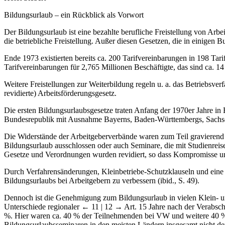
Bildungsurlaub – ein Rückblick als Vorwort
Der Bildungsurlaub ist eine bezahlte berufliche Freistellung von Ar
die betriebliche Freistellung. Außer diesen Gesetzen, die in einigen B
Ende 1973 existierten bereits ca. 200 Tarifvereinbarungen in 198 Tar
Tarifvereinbarungen für 2,765 Millionen Beschäftigte, das sind ca. 14
Weitere Freistellungen zur Weiterbildung regeln u. a. das Betriebsv
revidierte) Arbeitsförderungsgesetz.
Die ersten Bildungsurlaubsgesetze traten Anfang der 1970er Jahre i
Bundesrepublik mit Ausnahme Bayerns, Baden-Württembergs, Sachsen
Die Widerstände der Arbeitgeberverbände waren zum Teil gravierend 
Bildungsurlaub ausschlossen oder auch Seminare, die mit Studienreise
Gesetze und Verordnungen wurden revidiert, so dass Kompromisse un
Durch Verfahrensänderungen, Kleinbetriebe-Schutzklauseln und eine s
Bildungsurlaubs bei Arbeitgebern zu verbessern (ibid., S. 49).
Dennoch ist die Genehmigung zum Bildungsurlaub in vielen Klein- und
Unterschiede regionaler
← 11 | 12 →
Art. 15 Jahre nach der Verabsch
%. Hier waren ca. 40 % der Teilnehmenden bei VW und weitere 40 % i
Bildungsurlaubsseminaren in den meisten Ländern insgesamt nicht d