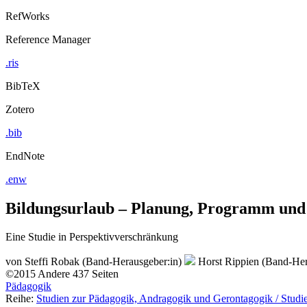
RefWorks
Reference Manager
.ris
BibTeX
Zotero
.bib
EndNote
.enw
Bildungsurlaub – Planung, Programm und 
Eine Studie in Perspektivverschränkung
von
Steffi Robak (Band-Herausgeber:in)
Horst Rippien (Band-Her
©2015
Andere
437 Seiten
Pädagogik
Reihe:
Studien zur Pädagogik, Andragogik und Gerontagogik / Studi