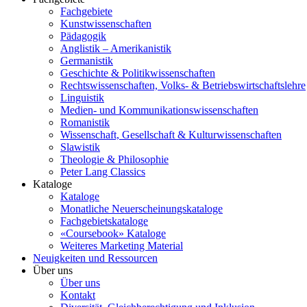
Fachgebiete
Kunstwissenschaften
Pädagogik
Anglistik – Amerikanistik
Germanistik
Geschichte & Politikwissenschaften
Rechtswissenschaften, Volks- & Betriebswirtschaftslehre
Linguistik
Medien- und Kommunikationswissenschaften
Romanistik
Wissenschaft, Gesellschaft & Kulturwissenschaften
Slawistik
Theologie & Philosophie
Peter Lang Classics
Kataloge
Kataloge
Monatliche Neuerscheinungskataloge
Fachgebietskataloge
«Coursebook» Kataloge
Weiteres Marketing Material
Neuigkeiten und Ressourcen
Über uns
Über uns
Kontakt