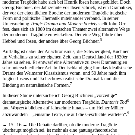
moderne Tragödie habe sich bei Henrik Ibsen herausgebildet. Doch
Georg Büchner, der Jahrzehnte vor Ibsen schrieb, ist ein Dramatiker,
der vor der eigentlichen Epoche der modernen Tragödie tragische
Form und politische Thematik miteinander verband. In seiner
Untersuchung
Tragic Drama and Modern Society
stellt John Orr
fest, dass sich ab 1880 im deutschen Theater zwei alternative Wege
der modernen Tragödie entwickelten. Der eine Weg führte über
6
Hebbel und Ibsen, der andere über Georg Büchner.
Auffällig ist dabei der Anachronismus, die Schwierigkeit, Büchner
im Verhältnis zu seiner eigenen Zeit, zum Deutschland der 1830er
Jahre zu sehen. Er entwarf eine Alternative zu zwei Dramaturgien
sehr unterschiedlicher Art. In Deutschland ging ihm das idealistische
Drama des Weimarer Klassizismus voran, und 50 Jahre nach ihm
folgten Ibsens und Tschechows realistische Dramatik und die
7
Bindung an naturalistische Formen.
In dieser Studie untersuche ich Georg Büchners „vorzeitige“
8
dramaturgische Alternative zur modernen Tragödie.
Danton’s Tod
und
Woyzeck
blieben auf Jahrzehnte hinaus – um Heiner Müller
9
abzuwandeln – „einsame Texte, die auf die Geschichte warteten“.
← 15 | 16 →
Die Debatte darüber, ob die moderne Tragödie
überhaupt möglich sei, ist mehr als eine gattungstheoretische