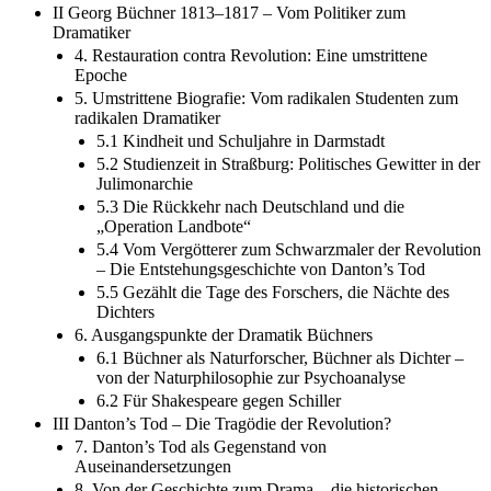
II Georg Büchner 1813–1817 – Vom Politiker zum
Dramatiker
4. Restauration contra Revolution: Eine umstrittene
Epoche
5. Umstrittene Biografie: Vom radikalen Studenten zum
radikalen Dramatiker
5.1 Kindheit und Schuljahre in Darmstadt
5.2 Studienzeit in Straßburg: Politisches Gewitter in der
Julimonarchie
5.3 Die Rückkehr nach Deutschland und die
„Operation Landbote“
5.4 Vom Vergötterer zum Schwarzmaler der Revolution
– Die Entstehungsgeschichte von Danton’s Tod
5.5 Gezählt die Tage des Forschers, die Nächte des
Dichters
6. Ausgangspunkte der Dramatik Büchners
6.1 Büchner als Naturforscher, Büchner als Dichter –
von der Naturphilosophie zur Psychoanalyse
6.2 Für Shakespeare gegen Schiller
III Danton’s Tod – Die Tragödie der Revolution?
7. Danton’s Tod als Gegenstand von
Auseinandersetzungen
8. Von der Geschichte zum Drama – die historischen