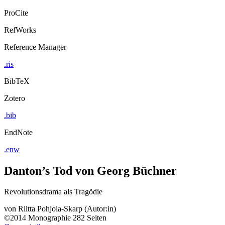
ProCite
RefWorks
Reference Manager
.ris
BibTeX
Zotero
.bib
EndNote
.enw
Danton’s Tod von Georg Büchner
Revolutionsdrama als Tragödie
von
Riitta Pohjola-Skarp (Autor:in)
©2014
Monographie
282 Seiten