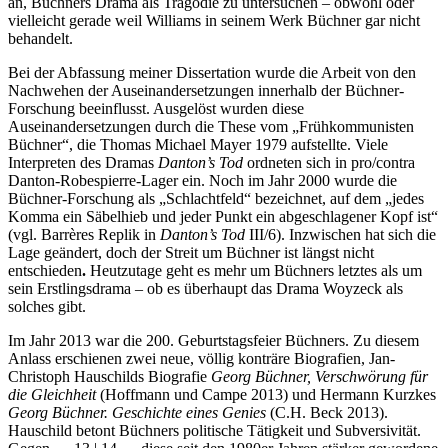
an, Büchners Drama als Tragödie zu untersuchen – obwohl oder
vielleicht gerade weil Williams in seinem Werk Büchner gar nicht
behandelt.
Bei der Abfassung meiner Dissertation wurde die Arbeit von den
Nachwehen der Auseinandersetzungen innerhalb der Büchner-
Forschung beeinflusst. Ausgelöst wurden diese
Auseinandersetzungen durch die These vom „Frühkommunisten
Büchner“, die Thomas Michael Mayer 1979 aufstellte. Viele
Interpreten des Dramas
Danton’s Tod
ordneten sich in pro/contra
Danton-Robespierre-Lager ein. Noch im Jahr 2000 wurde die
Büchner-Forschung als „Schlachtfeld“ bezeichnet, auf dem „jedes
Komma ein Säbelhieb und jeder Punkt ein abgeschlagener Kopf ist“
(vgl. Barrères Replik in
Danton’s Tod
III/6). Inzwischen hat sich die
Lage geändert, doch der Streit um Büchner ist längst nicht
entschieden
.
Heutzutage geht es mehr um Büchners letztes als um
sein Erstlingsdrama – ob es überhaupt das Drama Woyzeck als
solches gibt.
Im Jahr 2013 war die 200. Geburtstagsfeier Büchners. Zu diesem
Anlass erschienen zwei neue, völlig konträre Biografien, Jan-
Christoph Hauschilds Biografie
Georg Büchner, Verschwörung für
die Gleichheit
(Hoffmann und Campe 2013) und Hermann Kurzkes
Georg Büchner. Geschichte eines Genies
(C.H. Beck 2013).
Hauschild betont Büchners politische Tätigkeit und Subversivität.