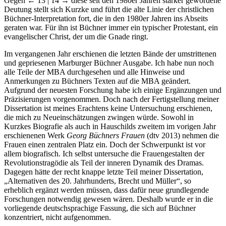
Gegen
← 13 | 14 →
diese seit den 1980er Jahren stärker gewordene
Deutung stellt sich Kurzke und führt die alte Linie der christlichen
Büchner-Interpretation fort, die in den 1980er Jahren ins Abseits
geraten war. Für ihn ist Büchner immer ein typischer Protestant, ein
evangelischer Christ, der um die Gnade ringt.
Im vergangenen Jahr erschienen die letzten Bände der umstrittenen
und gepriesenen Marburger Büchner Ausgabe. Ich habe nun noch
alle Teile der MBA durchgesehen und alle Hinweise und
Anmerkungen zu Büchners Texten auf die MBA geändert.
Aufgrund der neuesten Forschung habe ich einige Ergänzungen und
Präzisierungen vorgenommen. Doch nach der Fertigstellung meiner
Dissertation ist meines Erachtens keine Untersuchung erschienen,
die mich zu Neueinschätzungen zwingen würde. Sowohl in
Kurzkes Biografie als auch in Hauschilds zweitem im vorigen Jahr
erschienenen Werk
Georg Büchners Frauen
(dtv 2013) nehmen die
Frauen einen zentralen Platz ein. Doch der Schwerpunkt ist vor
allem biografisch. Ich selbst untersuche die Frauengestalten der
Revolutionstragödie als Teil der inneren Dynamik des Dramas.
Dagegen hätte der recht knappe letzte Teil meiner Dissertation,
„Alternativen des 20. Jahrhunderts, Brecht und Müller“, so
erheblich ergänzt werden müssen, dass dafür neue grundlegende
Forschungen notwendig gewesen wären. Deshalb wurde er in die
vorliegende deutschsprachige Fassung, die sich auf Büchner
konzentriert, nicht aufgenommen.