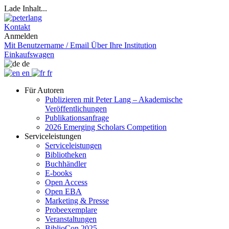
Lade Inhalt...
Kontakt
Anmelden
Mit Benutzername / Email
Über Ihre Institution
Einkaufswagen
de
en
fr
Für Autoren
Publizieren mit Peter Lang – Akademische
Veröffentlichungen
Publikationsanfrage
2026 Emerging Scholars Competition
Serviceleistungen
Serviceleistungen
Bibliotheken
Buchhändler
E-books
Open Access
Open EBA
Marketing & Presse
Probeexemplare
Veranstaltungen
BiblioCon 2025