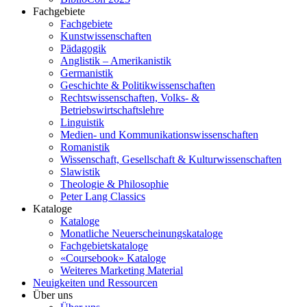
Fachgebiete
Fachgebiete
Kunstwissenschaften
Pädagogik
Anglistik – Amerikanistik
Germanistik
Geschichte & Politikwissenschaften
Rechtswissenschaften, Volks- &
Betriebswirtschaftslehre
Linguistik
Medien- und Kommunikationswissenschaften
Romanistik
Wissenschaft, Gesellschaft & Kulturwissenschaften
Slawistik
Theologie & Philosophie
Peter Lang Classics
Kataloge
Kataloge
Monatliche Neuerscheinungskataloge
Fachgebietskataloge
«Coursebook» Kataloge
Weiteres Marketing Material
Neuigkeiten und Ressourcen
Über uns