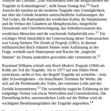
Analyse der Literatur. „Das Nachdenken über die Möglichkeiten der
10
Tragödie ist Kulturdiagnose“, stellt Susan Sontag fest.
Nach
Ansicht der meisten ist die moderne Tragödie eine Unmöglichkeit,
nur über die Gründe bestehen unterschiedliche Auffassungen: der
Tod Gottes, die Rationalität der westlichen Kultur, ihr Skeptizismus
und ihr Verlust des Glaubens an Metaphysisches, bürgerliche
Demokratie und Gleichberechtigung, das Selbstbewusstsein des
11
westlichen Menschen und die wachsende Subjektivität usw.
Ein
wichtiges Werk hinsichtlich der Untersuchung dieser Todesursachen
war Georg Steiners
The Death of Tragedy
(1961). In diesem
einflussreichen Buch erläutert Steiner seine Auffassung zu der
Frage, weshalb nach Shakespeare und Racine die „tragische
12
Stimme“ im Drama undeutlich geworden oder verstummt ist.
Raymond Williams schrieb sein Buch
Modern Tragedy
(1966) als
Kritik am Tod der Tragödie. Als er 1977 auf sein frühes Werk
zurückkam, stellte er fest, der Begriff Tragödie sei weiterhin – trotz
aller Schwierigkeiten – ein brauchbarer Terminus für Werke, die
sich auf die Problematik des Todes, des extremen Leids und des
13
Zerfalls konzentrieren.
Die wesentliche tragische Erfahrung ist der
endgültige Verlust von etwas Wertvollem und Unersetzlichem. Die
Darstellung tiefen, unermesslichen Leids auf der Bühne wird als
14
wichtigster Bestimmungsfaktor der Tragödie angesehen.