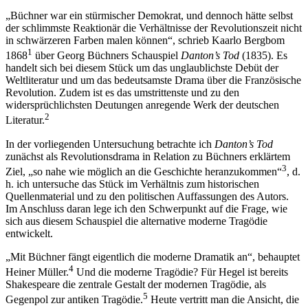
„Büchner war ein stürmischer Demokrat, und dennoch hätte selbst
der schlimmste Reaktionär die Verhältnisse der Revolutionszeit nicht
in schwärzeren Farben malen können“, schrieb Kaarlo Bergbom
1
1868
über Georg Büchners Schauspiel
Danton’s Tod
(1835). Es
handelt sich bei diesem Stück um das unglaublichste Debüt der
Weltliteratur und um das bedeutsamste Drama über die Französische
Revolution. Zudem ist es das umstrittenste und zu den
widersprüchlichsten Deutungen anregende Werk der deutschen
2
Literatur.
In der vorliegenden Untersuchung betrachte ich
Danton’s Tod
zunächst als Revolutionsdrama in Relation zu Büchners erklärtem
3
Ziel, „so nahe wie möglich an die Geschichte heranzukommen“
, d.
h. ich untersuche das Stück im Verhältnis zum historischen
Quellenmaterial und zu den politischen Auffassungen des Autors.
Im Anschluss daran lege ich den Schwerpunkt auf die Frage, wie
sich aus diesem Schauspiel die alternative moderne Tragödie
entwickelt.
„Mit Büchner fängt eigentlich die moderne Dramatik an“, behauptet
4
Heiner Müller.
Und die moderne Tragödie? Für Hegel ist bereits
Shakespeare die zentrale Gestalt der modernen Tragödie, als
5
Gegenpol zur antiken Tragödie.
Heute vertritt man die Ansicht, die