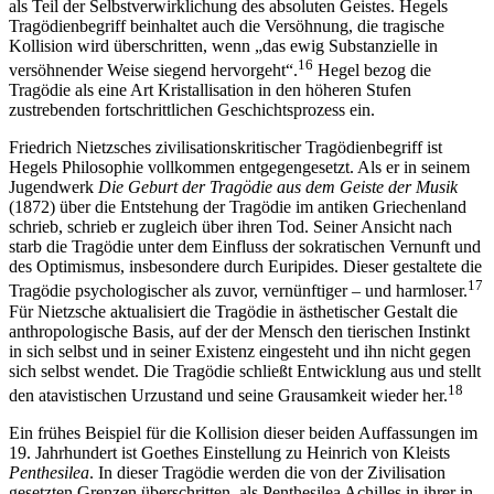
als Teil der Selbstverwirklichung des absoluten Geistes. Hegels
Tragödienbegriff beinhaltet auch die Versöhnung, die tragische
Kollision wird überschritten, wenn „das ewig Substanzielle in
16
versöhnender Weise siegend hervorgeht“.
Hegel bezog die
Tragödie als eine Art Kristallisation in den höheren Stufen
zustrebenden fortschrittlichen Geschichtsprozess ein.
Friedrich Nietzsches zivilisationskritischer Tragödienbegriff ist
Hegels Philosophie vollkommen entgegengesetzt. Als er in seinem
Jugendwerk
Die Geburt der Tragödie aus dem Geiste der Musik
(1872) über die Entstehung der Tragödie im antiken Griechenland
schrieb, schrieb er zugleich über ihren Tod. Seiner Ansicht nach
starb die Tragödie unter dem Einfluss der sokratischen Vernunft und
des Optimismus, insbesondere durch Euripides. Dieser gestaltete die
17
Tragödie psychologischer als zuvor, vernünftiger – und harmloser.
Für Nietzsche aktualisiert die Tragödie in ästhetischer Gestalt die
anthropologische Basis, auf der der Mensch den tierischen Instinkt
in sich selbst und in seiner Existenz eingesteht und ihn nicht gegen
sich selbst wendet. Die Tragödie schließt Entwicklung aus und stellt
18
den atavistischen Urzustand und seine Grausamkeit wieder her.
Ein frühes Beispiel für die Kollision dieser beiden Auffassungen im
19. Jahrhundert ist Goethes Einstellung zu Heinrich von Kleists
Penthesilea
. In dieser Tragödie werden die von der Zivilisation
gesetzten Grenzen überschritten, als Penthesilea Achilles in ihrer in