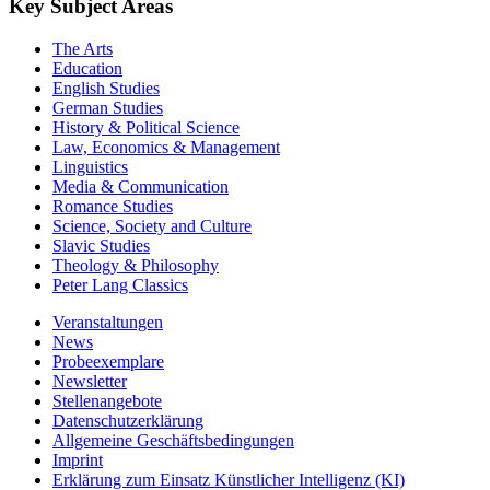
Key Subject Areas
The Arts
Education
English Studies
German Studies
History & Political Science
Law, Economics & Management
Linguistics
Media & Communication
Romance Studies
Science, Society and Culture
Slavic Studies
Theology & Philosophy
Peter Lang Classics
Veranstaltungen
News
Probeexemplare
Newsletter
Stellenangebote
Datenschutzerklärung
Allgemeine Geschäftsbedingungen
Imprint
Erklärung zum Einsatz Künstlicher Intelligenz (KI)