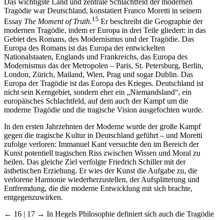
Das wichtigste Land und zentrale Schlachtfeld der modernen
Tragödie war Deutschland, konstatiert Franco Moretti in seinem
15
Essay
The Moment of Truth
.
Er beschreibt die Geographie der
modernen Tragödie, indem er Europa in drei Teile gliedert: in das
Gebiet des Romans, des Modernismus und der Tragödie. Das
Europa des Romans ist das Europa der entwickelten
Nationalstaaten, Englands und Frankreichs, das Europa des
Modernismus das der Metropolen – Paris, St. Petersburg, Berlin,
London, Zürich, Mailand, Wien, Prag und sogar Dublin. Das
Europa der Tragödie ist das Europa des Krieges. Deutschland ist
nicht sein Kerngebiet, sondern eher ein „Niemandsland“, ein
europäisches Schlachtfeld, auf dem auch der Kampf um die
moderne Tragödie und die tragische Vision ausgefochten wurde.
In den ersten Jahrzehnten der Moderne wurde der große Kampf
gegen die tragische Kultur in Deutschland geführt – und Moretti
zufolge verloren: Immanuel Kant versuchte den im Bereich der
Kunst potentiell tragischen Riss zwischen Wissen und Moral zu
heilen. Das gleiche Ziel verfolgte Friedrich Schiller mit der
ästhetischen Erziehung. Er wies der Kunst die Aufgabe zu, die
verlorene Harmonie wiederherzustellen, der Aufsplitterung und
Entfremdung, die die moderne Entwicklung mit sich brachte,
entgegenzuwirken.
← 16 | 17 →
In Hegels Philosophie definiert sich auch die Tragödie