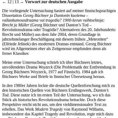
← 12 | 13 →
Vorwort zur deutschen Ausgabe
Die vorliegende Untersuchung basiert auf meiner finnischsprachigen
Dissertation
Georg Büchner ja Dantonin kuolema –
vallankumousdraama vai tragedia? 1900-luvun vaihtoehtoja:
Brecht ja Müller
(Georg Büchner und Danton’s Tod –
Revolutionsdrama oder Tragödie? Alternativen des 20. Jahrhunderts:
Brecht und Müller) aus dem Jahr 2004, deren Grundlage in
jahrzehntelanger Beschäftigung mit diesem frühen „Meteoriten“
(Elfriede Jelinek) des modernen Dramas entstand. Georg Büchner
wird im Allgemeinen eher als Zeitgenosse empfunden denn als
ferner Klassiker.
Meine erste Untersuchung schrieb ich über Büchners letztes,
unvollendetes Drama
Woyzeck
(Die Problematik der Entfremdung in
Georg Büchners Woyzeck, 1977 auf Finnisch). 1984 gab ich
Büchners Werke und Briefe in finnischer Übersetzung heraus.
In den 1980er Jahren lockte die deutsche Quellenforschung mich zu
den historischen Quellen von Büchners Erstlingswerk,
Danton’s
Tod
. Diese nutze ich im ersten Teil der Untersuchung, wo ich das
Stück als historisches Revolutionsdrama betrachte. Doch diese
Perspektive reicht nicht aus, um den vieldimensionalen Text zu
erhellen. Das Werk
Modern Tragedy
von Raymond Williams,
insbesondere das Kapitel Tragedy and Revolution, regte mich dazu