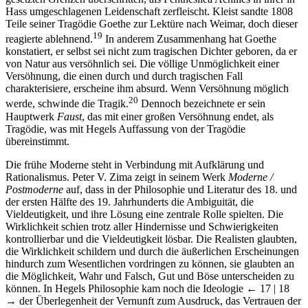
Hass umgeschlagenen Leidenschaft zerfleischt. Kleist sandte 1808
Teile seiner Tragödie Goethe zur Lektüre nach Weimar, doch dieser
19
reagierte ablehnend.
In anderem Zusammenhang hat Goethe
konstatiert, er selbst sei nicht zum tragischen Dichter geboren, da er
von Natur aus versöhnlich sei. Die völlige Unmöglichkeit einer
Versöhnung, die einen durch und durch tragischen Fall
charakterisiere, erscheine ihm absurd. Wenn Versöhnung möglich
20
werde, schwinde die Tragik.
Dennoch bezeichnete er sein
Hauptwerk
Faust
, das mit einer großen Versöhnung endet, als
Tragödie, was mit Hegels Auffassung von der Tragödie
übereinstimmt.
Die frühe Moderne steht in Verbindung mit Aufklärung und
Rationalismus. Peter V. Zima zeigt in seinem Werk
Moderne /
Postmoderne
auf, dass in der Philosophie und Literatur des 18. und
der ersten Hälfte des 19. Jahrhunderts die Ambiguität, die
Vieldeutigkeit, und ihre Lösung eine zentrale Rolle spielten. Die
Wirklichkeit schien trotz aller Hindernisse und Schwierigkeiten
kontrollierbar und die Vieldeutigkeit lösbar. Die Realisten glaubten,
die Wirklichkeit schildern und durch die äußerlichen Erscheinungen
hindurch zum Wesentlichen vordringen zu können, sie glaubten an
die Möglichkeit, Wahr und Falsch, Gut und Böse unterscheiden zu
können. In Hegels Philosophie kam noch die Ideologie
← 17 | 18
→
der Überlegenheit der Vernunft zum Ausdruck, das Vertrauen der