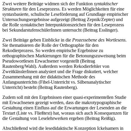
Zwei weitere Beiträge widmen sich der Funktion
syntaktischer
Strukturen
für den Leseprozess. Es werden Möglichkeiten für eine
syntaxbasierte, schulische Leseförderung auf Grundlage empirischer
Untersuchungsergebnisse aufgezeigt (Beitrag Zepnik/Zepter) und
die Rolle syntaktischer Interpunktionszeichen für den Leseprozess
bei SekundarstufenschülerInnen untersucht (Beitrag Esslinger).
Zwei Beiträge geben Einblicke in die
Prozessebene des Wortlesens
.
Sie thematisieren die Rolle der Orthographie für den
Rekodierprozess. So werden empirische Ergebnisse zu
orthographischen Markierungen für die Betonungszuweisung beim
Pseudowortlesen Erwachsener vorgestellt (Beitrag
Rautenberg/Wahl). Außerdem werden Rekodierfehler von
ZweitklässlerInnen analysiert und die Frage diskutiert, welcher
Zusammenhang mit der didaktischen Methode des
Anfangsunterrichts (Fibel-Unterricht vs. Silbenanalytischer
Unterricht) besteht (Beitrag Rautenberg).
Zudem soll mit den Ergebnissen einer quasi-experimentellen Studie
mit Erwachsenen gezeigt werden, dass die makrotypographische
Gestaltung einen Einfluss auf die Erwartungen der Lesenden an die
Textart (Liste vs. Fließtext) hat, woraus sich auch Konsequenzen für
die Gestaltung von Leselehrwerken ergeben (Beitrag Reißig).
Abschließend wird die lesedidaktische Konzeption Ickelsamers in