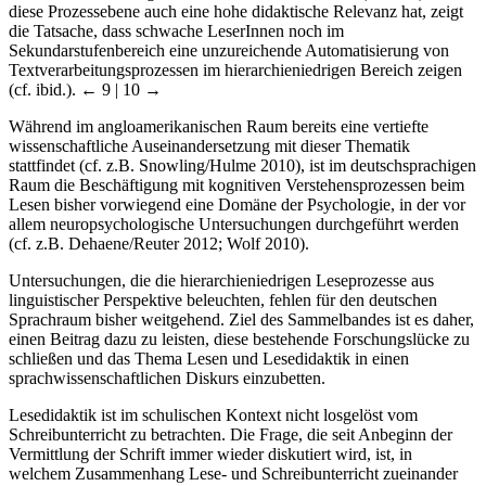
diese Prozessebene auch eine hohe didaktische Relevanz hat, zeigt
die Tatsache, dass schwache LeserInnen noch im
Sekundarstufenbereich eine unzureichende Automatisierung von
Textverarbeitungsprozessen im hierarchieniedrigen Bereich zeigen
(cf. ibid.).
← 9 | 10 →
Während im angloamerikanischen Raum bereits eine vertiefte
wissenschaftliche Auseinandersetzung mit dieser Thematik
stattfindet (cf. z.B. Snowling/Hulme 2010), ist im deutschsprachigen
Raum die Beschäftigung mit kognitiven Verstehensprozessen beim
Lesen bisher vorwiegend eine Domäne der Psychologie, in der vor
allem neuropsychologische Untersuchungen durchgeführt werden
(cf. z.B. Dehaene/Reuter 2012; Wolf 2010).
Untersuchungen, die die hierarchieniedrigen Leseprozesse aus
linguistischer Perspektive beleuchten, fehlen für den deutschen
Sprachraum bisher weitgehend. Ziel des Sammelbandes ist es daher,
einen Beitrag dazu zu leisten, diese bestehende Forschungslücke zu
schließen und das Thema Lesen und Lesedidaktik in einen
sprachwissenschaftlichen Diskurs einzubetten.
Lesedidaktik ist im schulischen Kontext nicht losgelöst vom
Schreibunterricht zu betrachten. Die Frage, die seit Anbeginn der
Vermittlung der Schrift immer wieder diskutiert wird, ist, in
welchem Zusammenhang Lese- und Schreibunterricht zueinander