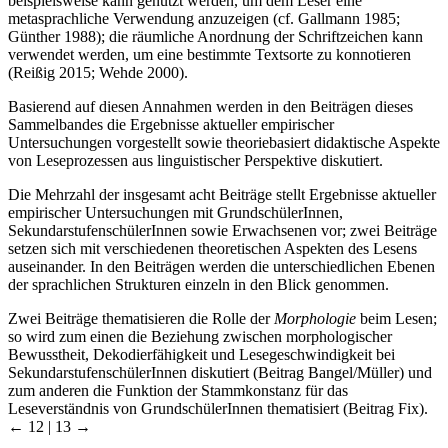
beispielsweise kann genutzt werden, um dem Leser eine
metasprachliche Verwendung anzuzeigen (cf. Gallmann 1985;
Günther 1988); die räumliche Anordnung der Schriftzeichen kann
verwendet werden, um eine bestimmte Textsorte zu konnotieren
(Reißig 2015; Wehde 2000).
Basierend auf diesen Annahmen werden in den Beiträgen dieses
Sammelbandes die Ergebnisse aktueller empirischer
Untersuchungen vorgestellt sowie theoriebasiert didaktische Aspekte
von Leseprozessen aus linguistischer Perspektive diskutiert.
Die Mehrzahl der insgesamt acht Beiträge stellt Ergebnisse aktueller
empirischer Untersuchungen mit GrundschülerInnen,
SekundarstufenschülerInnen sowie Erwachsenen vor; zwei Beiträge
setzen sich mit verschiedenen theoretischen Aspekten des Lesens
auseinander. In den Beiträgen werden die unterschiedlichen Ebenen
der sprachlichen Strukturen einzeln in den Blick genommen.
Zwei Beiträge thematisieren die Rolle der
Morphologie
beim Lesen;
so wird zum einen die Beziehung zwischen morphologischer
Bewusstheit, Dekodierfähigkeit und Lesegeschwindigkeit bei
SekundarstufenschülerInnen diskutiert (Beitrag Bangel/Müller) und
zum anderen die Funktion der Stammkonstanz für das
Leseverständnis von GrundschülerInnen thematisiert (Beitrag Fix).
← 12 | 13 →