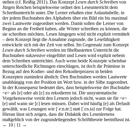
stehen (cf. Reißig 2011). Das Konzept
Lesen durch Schreiben
von
Jürgen Reichen beispielsweise ordnet den Leseunterricht dem
Schreibunterricht unter. Die Lerner erhalten eine Anlauttabelle, in
der jedem Buchstaben des Alphabets über ein Bild ein bis maximal
zwei Lautwerte zugeordnet werden. Damit sollen die Lerner von
Beginn an die Freiheit haben, alle Wörter schreiben zu können, die
sie schreiben möchten. Lesen hingegen wird nicht explizit vermittelt
– dem Konzept liegt die Annahme zugrunde, die Lesefähigkeit
entwickele sich mit der Zeit von selbst. Im Gegensatz zum Konzept
Lesen durch Schreiben
werden im fibelbasierten Unterricht die
Buchstaben sukzessive eingeführt und Lesen wird explizit nebem
dem Schreiben unterrichtet. Auch wenn beide Konzepte scheinbar
unterschiedliche Richtungen einschlagen, ist doch die Prämisse in
Bezug auf den Kodier- und den Rekodierprozess in beiden
Konzepten zumindest ähnlich: Den Buchstaben werden Lautwerte
unabhängig von der Position im Wort bzw. in der Silbe zugeordnet.
In der Konsequenz bedeutet dies, dass beispielsweise der Buchstabe
<e> als [e] oder als [
ɛ
] zu rekodieren ist. Die unsystematische
Vorgehensweise verrät den Lernern jedoch nicht, wann sie für <e>
[e] und wann sie [
ɛ
] lesen müssen. Dabei wird häufig [e] als Default
gewählt, was Lesungen wie [
ˈ
e
ː
n.te
ː
] statt [
ˈ
ɛ
n.t
ə
] zur Folge hat.
Hieran lässt sich zeigen, dass die Didaktik des Lesenlernens
maßgeblich von der zugrundeliegenden Schrifttheorie beeinflusst ist.
← 10 | 11 →