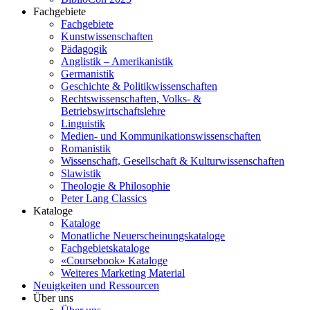
Fachgebiete
Fachgebiete
Kunstwissenschaften
Pädagogik
Anglistik – Amerikanistik
Germanistik
Geschichte & Politikwissenschaften
Rechtswissenschaften, Volks- &
Betriebswirtschaftslehre
Linguistik
Medien- und Kommunikationswissenschaften
Romanistik
Wissenschaft, Gesellschaft & Kulturwissenschaften
Slawistik
Theologie & Philosophie
Peter Lang Classics
Kataloge
Kataloge
Monatliche Neuerscheinungskataloge
Fachgebietskataloge
«Coursebook» Kataloge
Weiteres Marketing Material
Neuigkeiten und Ressourcen
Über uns