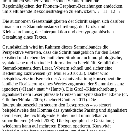
Im Rahmen solcher Modelle sollen SchülerInnen die
Regelmäßgkeiten der Phonem-Graphem-Beziehungen entdecken,
um zielführende Rekodierstrategien zu entwickeln.
← 11 | 12 →
Die autonomen Gesetzmäßigkeiten der Schrift zeigen sich darüber
hinaus in der Stammkonstanzschreibung, der Groß- und
Kleinschreibung, der Interpunktion und der typographischen
Gestaltung eines Textes.
Grundsätzlich wird im Rahmen dieses Sammelbandes die
Perspektive vertreten, dass die Schrift maßgeblich für den Leser
exisitiert und neben der lautlichen Struktur auch morphologische,
syntaktische und textuelle Informationen bereithält. So hilft die
Stammkonstanz dem Leser, Wörtern schnell und sicher eine
Bedeutung zuzuweisen (cf. Müller 2010: 33). Daher wird
beispielsweise im Bereich der Auslautverhärtung konsequent die
lautliche Realisierung eines Wortes zugunsten der Stammkonstanz
ignoriert (<Hand> statt *<Hant>). Die Groß-/Kleinschreibung
signalisiert dem Leser phrasale Grenzen auf syntaktischer Ebene (cf.
Günther/Nünke 2005; Gaebert/Günther 2011). Die
Interpunktionszeichen steuern den Leseprozess – so steuert
beispielsweise das Komma das syntaktische Parsing und signalisiert
dem Leser, die nachfolgende Einheit nicht unmittelbar zu
subordinieren (Bredel 2008). Die typographische Gestaltung
wiederum kann auf mehreren Ebenen operieren. Kursivität