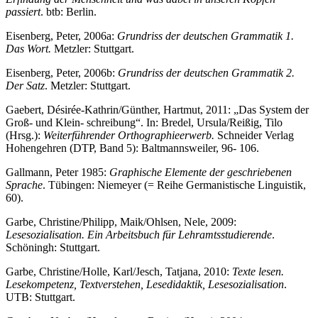
passiert
. btb: Berlin.
Eisenberg, Peter, 2006a:
Grundriss der deutschen Grammatik 1.
Das Wort.
Metzler: Stuttgart.
Eisenberg, Peter, 2006b:
Grundriss der deutschen Grammatik 2.
Der Satz
. Metzler: Stuttgart.
Gaebert, Désirée-Kathrin/Günther, Hartmut, 2011: „Das System der
Groß- und Klein- schreibung“. In: Bredel, Ursula/Reißig, Tilo
(Hrsg.):
Weiterführender Orthographieerwerb.
Schneider Verlag
Hohengehren (DTP, Band 5): Baltmannsweiler, 96- 106.
Gallmann, Peter 1985:
Graphische Elemente der geschriebenen
Sprache
. Tübingen: Niemeyer (= Reihe Germanistische Linguistik,
60).
Garbe, Christine/Philipp, Maik/Ohlsen, Nele, 2009:
Lesesozialisation. Ein Arbeitsbuch für Lehramtsstudierende
.
Schöningh: Stuttgart.
Garbe, Christine/Holle, Karl/Jesch, Tatjana, 2010:
Texte lesen.
Lesekompetenz, Textverstehen, Lesedidaktik, Lesesozialisation
.
UTB: Stuttgart.