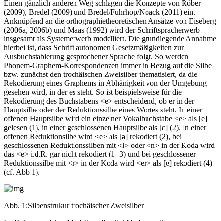
Einen gänzlich anderen Weg schlagen die Konzepte von Röber
(2009), Bredel (2009) und Bredel/Fuhrhop/Noack (2011) ein.
Anknüpfend an die orthographietheoretischen Ansätze von Eiseberg
(2006a, 2006b) und Maas (1992) wird der Schriftspracherwerb
insgesamt als Systemerwerb modelliert. Die grundlegende Annahme
hierbei ist, dass Schrift autonomen Gesetzmäßigkeiten zur
Ausbuchstabierung gesprochener Sprache folgt. So werden
Phonem-Graphem-Korrespondenzen immer in Bezug auf die Silbe
bzw. zunächst den trochäischen Zweisilber thematisiert, da die
Rekodierung eines Graphems in Abhänigkeit von der Umgebung
gesehen wird, in der es steht. So ist beispielsweise für die
Rekodierung des Buchstabens <e> entscheidend, ob er in der
Hauptsilbe oder der Reduktionssilbe eines Wortes steht. In einer
offenen Hauptsilbe wird ein einzelner Vokalbuchstabe <e> als [e]
gelesen (1), in einer geschlossenen Hauptsilbe als [
ɛ
] (2). In einer
offenen Reduktionsilbe wird <e> als [
ə
] rekodiert (2), bei
geschlossenen Reduktionssilben mit <l> oder <n> in der Koda wird
das <e> i.d.R. gar nicht rekodiert (1+3) und bei geschlossener
Reduktionssilbe mit <r> in der Koda wird <er> als [
ɐ
] rekodiert (4)
(cf. Abb 1).
Abb. 1:
Silbenstrukur trochäischer Zweisilber