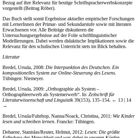
Bezug auf ihre Relevanz für heutige Schriftspracherwerbskonzepte
vorgestellt (Beitrag Röber).
Das Buch stellt somit Ergebnisse aktueller empirischer Forschungen
mit LernerInnen der Primar- und Sekundarstufe sowie mit literaten
Erwachsenen vor. Alle Beiträge diskutieren die
Untersuchungsergebnisse auf der Folie schriftlinguistischer
Modellierungen. Dabei werden didaktische Implikationen sowie die
Relevanz für den schulischen Unterricht stets im Blick behalten.
Literatur
Bredel, Ursula, 2008:
Die Interpunktion des Deutschen. Ein
kompositionelles System zur Online-Steuerung des Lesens
.
Tübingen: Niemeyer.
Bredel, Ursula, 2009: „Orthographie als System –
Orthographieerwerb als Systemerwerb“. In:
Zeitschrift für
Literaturwissenschaft und Linguistik
39(153), 135–154.
← 13 | 14
→
Bredel, Ursula/Fuhrhop, Nanna/Noack, Christina, 2011:
Wie Kinder
lesen und schreiben lernen
. Francke: Tübingen.
Dehaene, Stanislas/Reuter, Helmut, 2012:
Lesen: Die größte
Erfindung der Menschheit und was dabei in unseren Köpfen