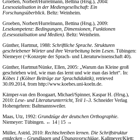
Groeben, Norbert/Hurrelmann, Bettina (Hrsg.), 2004:
Lesesozialisation in der Mediengesellschaft: Ein
Forschungsüberblick
. Beltz: Weinheim.
Groeben, Norbert/Hurrelmann, Bettina (Hrsg.), 2009:
Lesekompetenz: Bedingungen, Dimensionen, Funktionen
(Lesesozialisation und Medien)
. Beltz: Weinheim.
Günther, Hartmut, 1988:
Schriftliche Sprache. Strukturen
geschriebener Wörter und ihre Verarbeitung beim Lesen
. Tübingen:
Niemeyer (=Konzepte der Sprach- und Literaturwissenschaft 40).
Günther, Hartmut/Nünke, Ellen, 2005: „Warum das Kleine groß
geschrieben wird, wie man das lernt und wie man das lehrt“. In:
Köbes 1 (Kölner Beiträge zur Sprachdidaktik),
retrieved
30.09.2014, from
http://www.koebes.uni-koeln.de
.
Kämper-van den Boogaart, Michael/Spinner, Kaspar H. (Hrsg.),
2010:
Lese- und Literaturunterricht, Teil 1–3
. Schneider Verlag
Hohengehren: Baltmannsweiler.
Maas, Utz, 1992:
Grundzüge der deutschen Orthographie
.
Niemeyer: Tübingen.
← 14 | 15 →
Müller, Astrid, 2010:
Rechtschreiben lernen. Die Schriftstruktur
entdecken – Grundlagen und Übungsvorschläge
. Kallmeyer/Klett: