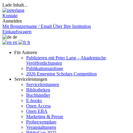
Lade Inhalt...
Kontakt
Anmelden
Mit Benutzername / Email
Über Ihre Institution
Einkaufswagen
de
en
fr
Für Autoren
Publizieren mit Peter Lang – Akademische
Veröffentlichungen
Publikationsanfrage
2026 Emerging Scholars Competition
Serviceleistungen
Serviceleistungen
Bibliotheken
Buchhändler
E-books
Open Access
Open EBA
Marketing & Presse
Probeexemplare
Veranstaltungen
BiblioCon 2025