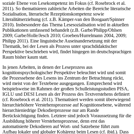
soziale Ebene von Lesekompetenz im Fokus (cf. Rosebrock et al.
2011). So thematisieren zahlreiche Arbeiten die Bereiche literarische
Sozialisation, literarische Rezeptionskompetenz sowie
Literalitätserziehung (cf. z.B. Kämper-van den Boogaart/Spinner
2010). Insbesondere das Thema Lesesozialisation wird in aktuellen
Publikationen umfassend behandelt (z.B. Garbe/Philipp/Ohlsen
2009; Garbe/Holle/Jesch 2010; Groeben/Hurrelmann 2004, 2009;
Philipp 2011). Eine linguistische Auseinandersetzung mit der
Thematik, bei der Lesen als Prozess unter sprachdidaktischer
Perspektive beschrieben wird, findet hingegen im deutschsprachigen
Raum bisher kaum statt.
In jenen Arbeiten, in denen der Leseprozess aus
kognitionspsychologischer Perspektive beleuchtet wird und somit
die Prozessebene des Lesens ins Zentrum der Betrachtung rückt,
wird meist von der Textebene ausgegangen. Entsprechend wird
beispielsweise im Rahmen der großen Schulleistungsstudien PISA,
IGLU und DESI Lesen als der Prozess des Textverstehens definiert
(cf. Rosebrock et al. 2011). Thematisiert werden somit überwiegend
hierarchiehöhere Verstehensprozesse auf Kognitionsebene, während
hierarchieniedrige Dekodierprozesse nur am Rande
Berücksichtigung finden. Letztere sind jedoch Voraussetzung für die
Ausbildung höherer Verstehensprozesse, denn erst das
automatisierte Dekodieren auf Wort- und Satzebene führt zum
Aufbau lokaler und globaler Kohärenz beim Lesen (cf. ibid.). Dass