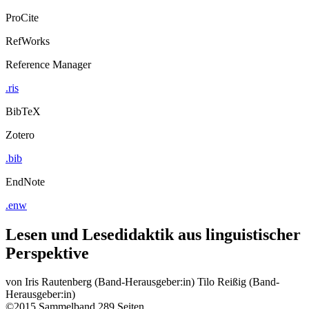
ProCite
RefWorks
Reference Manager
.ris
BibTeX
Zotero
.bib
EndNote
.enw
Lesen und Lesedidaktik aus linguistischer
Perspektive
von
Iris Rautenberg (Band-Herausgeber:in)
Tilo Reißig (Band-
Herausgeber:in)
©2015
Sammelband
289 Seiten