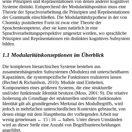
seine Prinzipien und Repräsentationen von denen anderer kognitiver
Systeme distinkt. Entsprechend der Modularitätsposition muss eine
Theorie der Sprachverarbeitung die Prinzipien und Repräsentationen
der Grammatik einschließen. Die Modularitätshypothese in der von
Chomsky postulierten Form ist zwar eine Theorie der
Sprachenkompetenz, aber sie kann natürlich in eine
Sprachverarbeitungsperspektive umgesetzt werden, wo sprachliche
Prinzipien und Repräsentationen ein distinktes kognitives Subsystem
bilden.
1.1 Modularitätskonzeptionen im Überblick
Die komplexen hierarchischen Systeme bestehen aus
zusammenhängenden Subsystemen (Modulen) mit unterscheidbaren
Kapazitäten, die systemspezifische Funktionen realisieren lassen
(Bechtel & Richardson, 2010). Module sind Einheiten,
Komponenten eines größeren Systems, die eine strukturelle
und/oder funktionale Identität besitzen (Moss, 2001: 9). Die relative
Isolierung als Grundlage der strukturellen und/oder funktionalen
Identität gilt als grundlegendes Merkmal des Modulbegriffs, wird
jedoch in mehrfachen unterschiedlichen Kontexten gebraucht, von
denen einige mit dem Hauptthema der vorliegenden Arbeit nur
wenig gemeinsam
← 15 | 16 →
haben. Unter diesen Umständen
wird an dieser Stelle eine Anzahl von Begriffsunterscheidungen
angeführt.