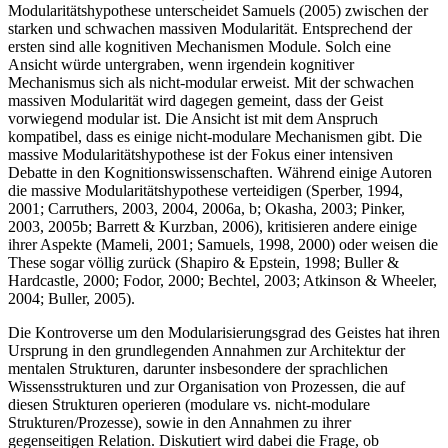
Modularitätshypothese unterscheidet Samuels (2005) zwischen der
starken und schwachen massiven Modularität. Entsprechend der
ersten sind alle kognitiven Mechanismen Module. Solch eine
Ansicht würde untergraben, wenn irgendein kognitiver
Mechanismus sich als nicht-modular erweist. Mit der schwachen
massiven Modularität wird dagegen gemeint, dass der Geist
vorwiegend modular ist. Die Ansicht ist mit dem Anspruch
kompatibel, dass es einige nicht-modulare Mechanismen gibt. Die
massive Modularitätshypothese ist der Fokus einer intensiven
Debatte in den Kognitionswissenschaften. Während einige Autoren
die massive Modularitätshypothese verteidigen (Sperber, 1994,
2001; Carruthers, 2003, 2004, 2006a, b; Okasha, 2003; Pinker,
2003, 2005b; Barrett & Kurzban, 2006), kritisieren andere einige
ihrer Aspekte (Mameli, 2001; Samuels, 1998, 2000) oder weisen die
These sogar völlig zurück (Shapiro & Epstein, 1998; Buller &
Hardcastle, 2000; Fodor, 2000; Bechtel, 2003; Atkinson & Wheeler,
2004; Buller, 2005).
Die Kontroverse um den Modularisierungsgrad des Geistes hat ihren
Ursprung in den grundlegenden Annahmen zur Architektur der
mentalen Strukturen, darunter insbesondere der sprachlichen
Wissensstrukturen und zur Organisation von Prozessen, die auf
diesen Strukturen operieren (modulare vs. nicht-modulare
Strukturen/Prozesse), sowie in den Annahmen zu ihrer
gegenseitigen Relation. Diskutiert wird dabei die Frage, ob