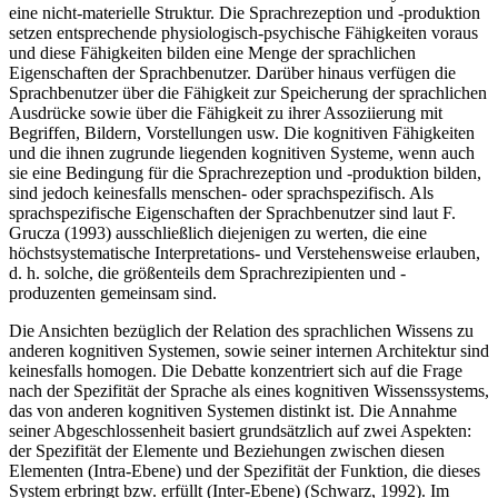
eine nicht-materielle Struktur. Die Sprachrezeption und -produktion
setzen entsprechende physiologisch-psychische Fähigkeiten voraus
und diese Fähigkeiten bilden eine Menge der sprachlichen
Eigenschaften der Sprachbenutzer. Darüber hinaus verfügen die
Sprachbenutzer über die Fähigkeit zur Speicherung der sprachlichen
Ausdrücke sowie über die Fähigkeit zu ihrer Assoziierung mit
Begriffen, Bildern, Vorstellungen usw. Die kognitiven Fähigkeiten
und die ihnen zugrunde liegenden kognitiven Systeme, wenn auch
sie eine Bedingung für die Sprachrezeption und -produktion bilden,
sind jedoch keinesfalls menschen- oder sprachspezifisch. Als
sprachspezifische Eigenschaften der Sprachbenutzer sind laut F.
Grucza (1993) ausschließlich diejenigen zu werten, die eine
höchstsystematische Interpretations- und Verstehensweise erlauben,
d. h. solche, die größenteils dem Sprachrezipienten und -
produzenten gemeinsam sind.
Die Ansichten bezüglich der Relation des sprachlichen Wissens zu
anderen kognitiven Systemen, sowie seiner internen Architektur sind
keinesfalls homogen. Die Debatte konzentriert sich auf die Frage
nach der Spezifität der Sprache als eines kognitiven Wissenssystems,
das von anderen kognitiven Systemen distinkt ist. Die Annahme
seiner Abgeschlossenheit basiert grundsätzlich auf zwei Aspekten:
der Spezifität der Elemente und Beziehungen zwischen diesen
Elementen (Intra-Ebene) und der Spezifität der Funktion, die dieses
System erbringt bzw. erfüllt (Inter-Ebene) (Schwarz, 1992). Im