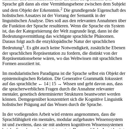
Sprache gilt dann als eine Vermittlungsebene zwischen dem Subjekt
2
und dem Objekt der Erkenntnis.
Die grundlegende Eigenschaft des
holistischen Ansatzes ist der Vorrang der Semantik in der
linguistischen Analyse. Dies soll aus den relevanten Annahmen über
die Funktion der Sprache resultieren. Wenn die Sprache ein System
ist, das der Kategorisierung der Welt zugrunde liegt, dann ist die
Bedeutungsvermittlung das wichtigste sprachliche Phänomen.
Daraus folgt auch die enzyklopädische Natur der sprachlichen
3
Bedeutung
. Es gibt auch keine Notwendigkeit, zusätzliche Ebenen
der sprachlichen Repräsentation zu fordern, die distinkt von der
Repräsentationsebene wären, wo das Weltwissen mit sprachlichen
Formen assoziiert ist.
Im modularistischen Paradigma ist die Sprache selbst ein Objekt der
epistemologischen Relation. Die Generative Grammatik fokussiert
auf das sprachliche
← 14 | 15 →
Wissen und geht davon aus, dass
die spracherwerblichen Fragen durch die Annahme relevanter
mentaler, genetisch determinierter Strukturen beantwortet werden
können. Demgegenüber konzentriert sich die Kognitive Linguistik
holistischer Prägung auf das Wissen durch die Sprache.
In der vorliegenden Arbeit wird erstens angenommen, dass die
Sprachfähigkeit ein mentales, modular aufgebautes Wissenssystem
ist und zweitens, dass sie mit anderen kognitiven Wissenssystemen