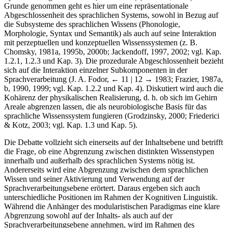
Grunde genommen geht es hier um eine repräsentationale
Abgeschlossenheit des sprachlichen Systems, sowohl in Bezug auf
die Subsysteme des sprachlichen Wissens (Phonologie,
Morphologie, Syntax und Semantik) als auch auf seine Interaktion
mit perzeptuellen und konzeptuellen Wissenssystemen (z. B.
Chomsky, 1981a, 1995b, 2000b; Jackendoff, 1997, 2002; vgl. Kap.
1.2.1, 1.2.3 und Kap. 3). Die prozedurale Abgeschlossenheit bezieht
sich auf die Interaktion einzelner Subkomponenten in der
Sprachverarbeitung (J. A. Fodor,
← 11 | 12 →
1983; Frazier, 1987a,
b, 1990, 1999; vgl. Kap. 1.2.2 und Kap. 4). Diskutiert wird auch die
Kohärenz der physikalischen Realisierung, d. h. ob sich im Gehirn
Areale abgrenzen lassen, die als neurobiologische Basis für das
sprachliche Wissenssystem fungieren (Grodzinsky, 2000; Friederici
& Kotz, 2003; vgl. Kap. 1.3 und Kap. 5).
Die Debatte vollzieht sich einerseits auf der Inhaltsebene und betrifft
die Frage, ob eine Abgrenzung zwischen distinkten Wissenstypen
innerhalb und außerhalb des sprachlichen Systems nötig ist.
Andererseits wird eine Abgrenzung zwischen dem sprachlichen
Wissen und seiner Aktivierung und Verwendung auf der
Sprachverarbeitungsebene erörtert. Daraus ergeben sich auch
unterschiedliche Positionen im Rahmen der Kognitiven Linguistik.
Während die Anhänger des modularistischen Paradigmas eine klare
Abgrenzung sowohl auf der Inhalts- als auch auf der
Sprachverarbeitungsebene annehmen, wird im Rahmen des