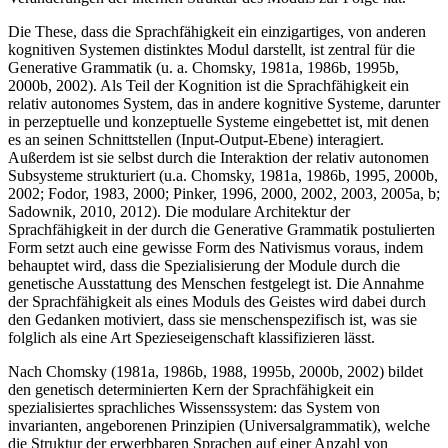
Die These, dass die Sprachfähigkeit ein einzigartiges, von anderen
kognitiven Systemen distinktes Modul darstellt, ist zentral für die
Generative Grammatik (u. a. Chomsky, 1981a, 1986b, 1995b,
2000b, 2002). Als Teil der Kognition ist die Sprachfähigkeit ein
relativ autonomes System, das in andere kognitive Systeme, darunter
in perzeptuelle und konzeptuelle Systeme eingebettet ist, mit denen
es an seinen Schnittstellen (Input-Output-Ebene) interagiert.
Außerdem ist sie selbst durch die Interaktion der relativ autonomen
Subsysteme strukturiert (u.a. Chomsky, 1981a, 1986b, 1995, 2000b,
2002; Fodor, 1983, 2000; Pinker, 1996, 2000, 2002, 2003, 2005a, b;
Sadownik, 2010, 2012). Die modulare Architektur der
Sprachfähigkeit in der durch die Generative Grammatik postulierten
Form setzt auch eine gewisse Form des Nativismus voraus, indem
behauptet wird, dass die Spezialisierung der Module durch die
genetische Ausstattung des Menschen festgelegt ist. Die Annahme
der Sprachfähigkeit als eines Moduls des Geistes wird dabei durch
den Gedanken motiviert, dass sie menschenspezifisch ist, was sie
folglich als eine Art Spezieseigenschaft klassifizieren lässt.
Nach Chomsky (1981a, 1986b, 1988, 1995b, 2000b, 2002) bildet
den genetisch determinierten Kern der Sprachfähigkeit ein
spezialisiertes sprachliches Wissenssystem: das System von
invarianten, angeborenen Prinzipien (Universalgrammatik), welche
die Struktur der erwerbbaren Sprachen auf einer Anzahl von