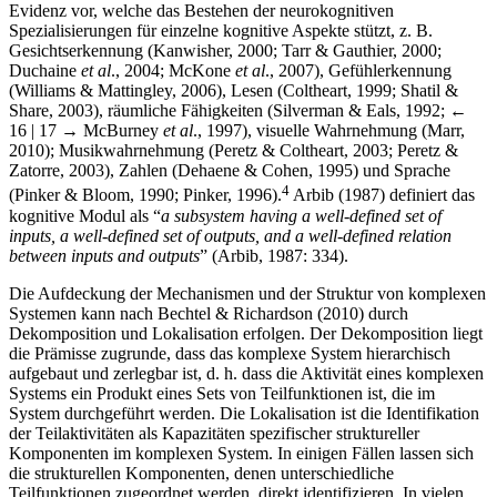
Evidenz vor, welche das Bestehen der neurokognitiven
Spezialisierungen für einzelne kognitive Aspekte stützt, z. B.
Gesichtserkennung (Kanwisher, 2000; Tarr & Gauthier, 2000;
Duchaine
et al
., 2004; McKone
et al
., 2007), Gefühlerkennung
(Williams & Mattingley, 2006), Lesen (Coltheart, 1999; Shatil &
Share, 2003), räumliche Fähigkeiten (Silverman & Eals, 1992;
←
16 | 17 →
McBurney
et al
., 1997), visuelle Wahrnehmung (Marr,
2010); Musikwahrnehmung (Peretz & Coltheart, 2003; Peretz &
Zatorre, 2003), Zahlen (Dehaene & Cohen, 1995) und Sprache
4
(Pinker & Bloom, 1990; Pinker, 1996).
Arbib (1987) definiert das
kognitive Modul als “
a subsystem having a well-defined set of
inputs, a well-defined set of outputs, and a well-defined relation
between inputs and outputs
” (Arbib, 1987: 334).
Die Aufdeckung der Mechanismen und der Struktur von komplexen
Systemen kann nach Bechtel & Richardson (2010) durch
Dekomposition und Lokalisation erfolgen. Der Dekomposition liegt
die Prämisse zugrunde, dass das komplexe System hierarchisch
aufgebaut und zerlegbar ist, d. h. dass die Aktivität eines komplexen
Systems ein Produkt eines Sets von Teilfunktionen ist, die im
System durchgeführt werden. Die Lokalisation ist die Identifikation
der Teilaktivitäten als Kapazitäten spezifischer struktureller
Komponenten im komplexen System. In einigen Fällen lassen sich
die strukturellen Komponenten, denen unterschiedliche
Teilfunktionen zugeordnet werden, direkt identifizieren. In vielen