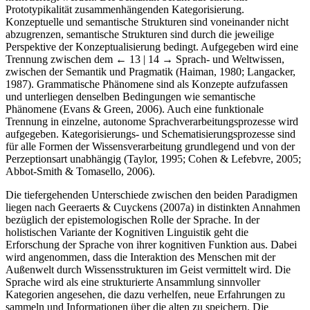
Prototypikalität zusammenhängenden Kategorisierung.
Konzeptuelle und semantische Strukturen sind voneinander nicht
abzugrenzen, semantische Strukturen sind durch die jeweilige
Perspektive der Konzeptualisierung bedingt. Aufgegeben wird eine
Trennung zwischen dem
← 13 | 14 →
Sprach- und Weltwissen,
zwischen der Semantik und Pragmatik (Haiman, 1980; Langacker,
1987). Grammatische Phänomene sind als Konzepte aufzufassen
und unterliegen denselben Bedingungen wie semantische
Phänomene (Evans & Green, 2006). Auch eine funktionale
Trennung in einzelne, autonome Sprachverarbeitungsprozesse wird
aufgegeben. Kategorisierungs- und Schematisierungsprozesse sind
für alle Formen der Wissensverarbeitung grundlegend und von der
Perzeptionsart unabhängig (Taylor, 1995; Cohen & Lefebvre, 2005;
Abbot-Smith & Tomasello, 2006).
Die tiefergehenden Unterschiede zwischen den beiden Paradigmen
liegen nach Geeraerts & Cuyckens (2007a) in distinkten Annahmen
bezüglich der epistemologischen Rolle der Sprache. In der
holistischen Variante der Kognitiven Linguistik geht die
Erforschung der Sprache von ihrer kognitiven Funktion aus. Dabei
wird angenommen, dass die Interaktion des Menschen mit der
Außenwelt durch Wissensstrukturen im Geist vermittelt wird. Die
Sprache wird als eine strukturierte Ansammlung sinnvoller
Kategorien angesehen, die dazu verhelfen, neue Erfahrungen zu
sammeln und Informationen über die alten zu speichern. Die