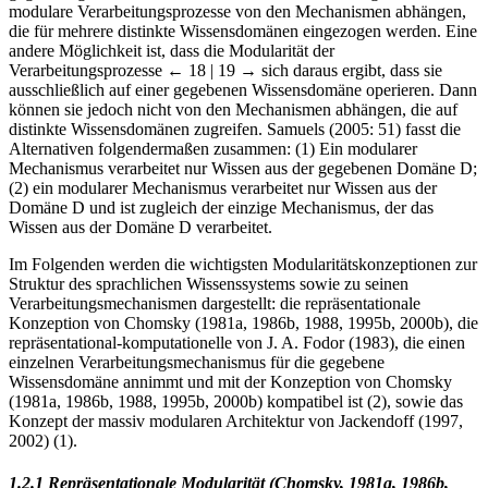
modulare Verarbeitungsprozesse von den Mechanismen abhängen,
die für mehrere distinkte Wissensdomänen eingezogen werden. Eine
andere Möglichkeit ist, dass die Modularität der
Verarbeitungsprozesse
← 18 | 19 →
sich daraus ergibt, dass sie
ausschließlich auf einer gegebenen Wissensdomäne operieren. Dann
können sie jedoch nicht von den Mechanismen abhängen, die auf
distinkte Wissensdomänen zugreifen. Samuels (2005: 51) fasst die
Alternativen folgendermaßen zusammen: (1) Ein modularer
Mechanismus verarbeitet nur Wissen aus der gegebenen Domäne D;
(2) ein modularer Mechanismus verarbeitet nur Wissen aus der
Domäne D und ist zugleich der einzige Mechanismus, der das
Wissen aus der Domäne D verarbeitet.
Im Folgenden werden die wichtigsten Modularitätskonzeptionen zur
Struktur des sprachlichen Wissenssystems sowie zu seinen
Verarbeitungsmechanismen dargestellt: die repräsentationale
Konzeption von Chomsky (1981a, 1986b, 1988, 1995b, 2000b), die
repräsentational-komputationelle von J. A. Fodor (1983), die einen
einzelnen Verarbeitungsmechanismus für die gegebene
Wissensdomäne annimmt und mit der Konzeption von Chomsky
(1981a, 1986b, 1988, 1995b, 2000b) kompatibel ist (2), sowie das
Konzept der massiv modularen Architektur von Jackendoff (1997,
2002) (1).
1.2.1 Repräsentationale Modularität (Chomsky, 1981a, 1986b,