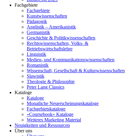
Fachgebiete
Fachgebiete
Kunstwissenschaften
Pädagogik
Anglistik – Amerikanistik
Germanistik
Geschichte & Politikwissenschaften
Rechtswissenschaften, Volks- &
Betriebswirtschaftslehre
Linguistik
Medien- und Kommunikationswissenschaften
Romanistik
Wissenschaft, Gesellschaft & Kulturwissenschaften
Slawistik
Theologie & Philosophie
Peter Lang Classics
Kataloge
Kataloge
Monatliche Neuerscheinungskataloge
Fachgebietskataloge
«Coursebook» Kataloge
Weiteres Marketing Material
Neuigkeiten und Ressourcen
Über uns