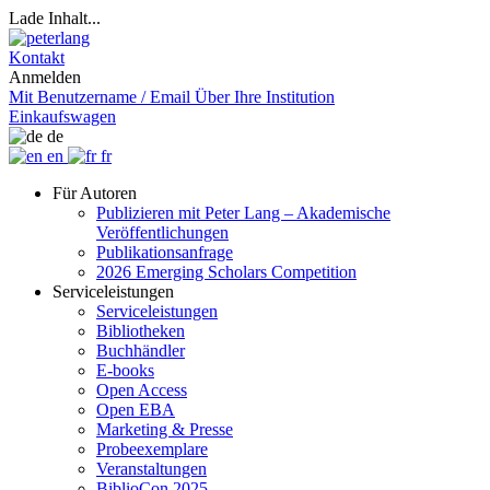
Lade Inhalt...
Kontakt
Anmelden
Mit Benutzername / Email
Über Ihre Institution
Einkaufswagen
de
en
fr
Für Autoren
Publizieren mit Peter Lang – Akademische
Veröffentlichungen
Publikationsanfrage
2026 Emerging Scholars Competition
Serviceleistungen
Serviceleistungen
Bibliotheken
Buchhändler
E-books
Open Access
Open EBA
Marketing & Presse
Probeexemplare
Veranstaltungen
BiblioCon 2025