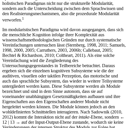
holistischen Paradigmas nicht nur die strukturelle Modularität,
sondern auch die Unterscheidung zwischen dem Sprachwissen und
den Realisierungsmechanismen, also die prozedurale Modularität
1
verworfen.
Im modularistischen Paradigma wird davon ausgegangen, dass sich
die menschliche Kognition infolge ihrer Komplexität aus
wissenschaftsmethodologischen Gründen nur durch systematische
Vereinfachungen untersuchen lässt (Sternberg, 1998, 2011; Samuels,
1998, 2000, 2005; Carruthers, 2003, 2006b; Callebaut, 2005;
Bechtel & Richardson, 2010; Coltheart, 2011). Als eine solche
Vereinfachung wird die Zergliederung des
Untersuchungsgegenstandes in Teilbereiche betrachtet. Daraus
ergeben sich die einzelnen kognitiven Subsysteme wie die der
auditiven, visuellen oder taktilen Perzeption, das motorische und
auch das sprachliche Subsystem, das wieder in weitere Teilsysteme
untergliedert werden kann. Diese Subsysteme werden als Module
bezeichnet und sind in dem Sinne autonom, dass sie auf
voneinander unabhängigen Gesetzmäßigkeiten aufbauen und ihre
Eigenschaften aus den Eigenschaften anderer Module nicht
hergeleitet werden können. Die Module können jedoch an den
wohldefinierten Schnittstellen interagieren. Nach Sadownik (2010,
2012) kommt die Interaktion nicht auf der
intake
-Ebene, sondern
←
12 | 13 →
auf der Input-Output-Ebene zustande, wodurch sie keine
Veränderungen der internen Struktur des Moduls zur Folge hat.