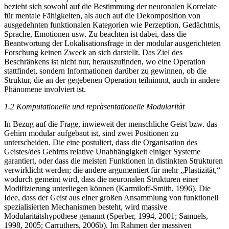
bezieht sich sowohl auf die Bestimmung der neuronalen Korrelate
für mentale Fähigkeiten, als auch auf die Dekomposition von
ausgedehnten funktionalen Kategorien wie Perzeption, Gedächtnis,
Sprache, Emotionen usw. Zu beachten ist dabei, dass die
Beantwortung der Lokalisationsfrage in der modular ausgerichteten
Forschung keinen Zweck an sich darstellt. Das Ziel des
Beschränkens ist nicht nur, herauszufinden, wo eine Operation
stattfindet, sondern Informationen darüber zu gewinnen, ob die
Struktur, die an der gegebenen Operation teilnimmt, auch in andere
Phänomene involviert ist.
1.2 Komputationelle und repräsentationelle Modularität
In Bezug auf die Frage, inwieweit der menschliche Geist bzw. das
Gehirn modular aufgebaut ist, sind zwei Positionen zu
unterscheiden. Die eine postuliert, dass die Organisation des
Geistes/des Gehirns relative Unabhängigkeit einiger Systeme
garantiert, oder dass die meisten Funktionen in distinkten Strukturen
verwirklicht werden; die andere argumentiert für mehr „Plastizität,“
wodurch gemeint wird, dass die neuronalen Strukturen einer
Modifizierung unterliegen können (Karmiloff-Smith, 1996). Die
Idee, dass der Geist aus einer großen Ansammlung von funktionell
spezialisierten Mechanismen besteht, wird massive
Modularitätshypothese genannt (Sperber, 1994, 2001; Samuels,
1998, 2005; Carruthers, 2006b). Im Rahmen der massiven