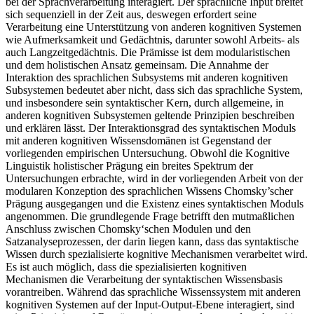
bei der Sprachverarbeitung interagiert. Der sprachliche Input breitet
sich sequenziell in der Zeit aus, deswegen erfordert seine
Verarbeitung eine Unterstützung von anderen kognitiven Systemen
wie Aufmerksamkeit und Gedächtnis, darunter sowohl Arbeits- als
auch Langzeitgedächtnis. Die Prämisse ist dem modularistischen
und dem holistischen Ansatz gemeinsam. Die Annahme der
Interaktion des sprachlichen Subsystems mit anderen kognitiven
Subsystemen bedeutet aber nicht, dass sich das sprachliche System,
und insbesondere sein syntaktischer Kern, durch allgemeine, in
anderen kognitiven Subsystemen geltende Prinzipien beschreiben
und erklären lässt. Der Interaktionsgrad des syntaktischen Moduls
mit anderen kognitiven Wissensdomänen ist Gegenstand der
vorliegenden empirischen Untersuchung. Obwohl die Kognitive
Linguistik holistischer Prägung ein breites Spektrum der
Untersuchungen erbrachte, wird in der vorliegenden Arbeit von der
modularen Konzeption des sprachlichen Wissens Chomsky’scher
Prägung ausgegangen und die Existenz eines syntaktischen Moduls
angenommen. Die grundlegende Frage betrifft den mutmaßlichen
Anschluss zwischen Chomsky‘schen Modulen und den
Satzanalyseprozessen, der darin liegen kann, dass das syntaktische
Wissen durch spezialisierte kognitive Mechanismen verarbeitet wird.
Es ist auch möglich, dass die spezialisierten kognitiven
Mechanismen die Verarbeitung der syntaktischen Wissensbasis
vorantreiben. Während das sprachliche Wissenssystem mit anderen
kognitiven Systemen auf der Input-Output-Ebene interagiert, sind