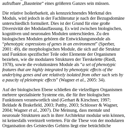
aufrufbare „Bausteine“ eines größeren Ganzes sein müssen.
Die relative Isolierbarkeit, als kennzeichnendes Merkmal des
Moduls, wird jedoch in der Fachliteratur je nach der Bezugsdomäne
unterschiedlich formuliert. Dies ist der Grund für eine große
Diversivität der Modulauffassung. Es wird zwischen biologischen,
kognitiven und neuronalen Modulen unterschieden. Zu den
biologischen Modulen gehören die Entwicklungsmodule als
“
phenotypic expressions of genes in an environment
” (Sperber,
2001: 49), die morphologischen Module, die sich auf die Struktur
und Funktion spezifischer Teile oder Elemente der Organismen
beziehen, wie die modularen Strukturen der Tierskelette (Riedl,
1978), sowie die evolutionären Module als “
a set of phenotypic
features that are highly integrated by phenotypic effects of the
underlying genes and are relatively isolated from other such sets by
a paucity of pleiotropic effects
” (Wagner
et al
., 2005: 34).
Auf der biologischen Ebene schließen die vielzelligen Organismen
mehrere spezialisierte Systeme ein, die für ihre biologischen
Funktionen verantwortlich sind (Gerhart & Kirschner, 1997;
Beldade & Brakefield, 2003; Patthy, 2003; Schlosser & Wagner,
2004; Wagner
et al
., 2007). Die Meinung, dass mentale und
neuronale Strukturen auch in ihrer Architektur modular sein können,
ist keinesfalls vereinzelt vertreten. Für die These von der modularen
Organisation des Geistes/des Gehirns liegt eine beträchtliche