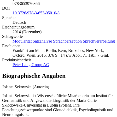
9783653976366
DOI
10.3726/978-3-653-05010-3
Sprache
Deutsch
Erscheinungsdatum
2014 (Dezember)
Schlagworte
Modularität
Satzanalyse
Sprachperzeption
Sprachverarbeitung
Erschienen
Frankfurt am Main, Berlin, Bern, Bruxelles, New York,
Oxford, Wien, 2015. 376 S., 14 s/w Abb., 71 Tab., 7 Graf.
Produktsicherheit
Peter Lang Group AG
Biographische Angaben
Jolanta Sekowska (Autor:in)
Jolanta Sękowska ist Wissenschaftliche Mitarbeiterin am Institut für
Germanistik und Angewandte Linguistik der Maria-Curie-
Skłodowska-Universität in Lublin (Polen). Ihre
Forschungsschwerpunkte sind Glottodidaktik, Psycholinguistik und
Neurolinguistik.