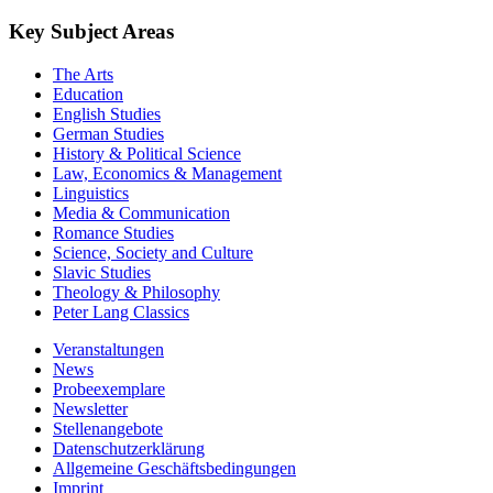
Key Subject Areas
The Arts
Education
English Studies
German Studies
History & Political Science
Law, Economics & Management
Linguistics
Media & Communication
Romance Studies
Science, Society and Culture
Slavic Studies
Theology & Philosophy
Peter Lang Classics
Veranstaltungen
News
Probeexemplare
Newsletter
Stellenangebote
Datenschutzerklärung
Allgemeine Geschäftsbedingungen
Imprint