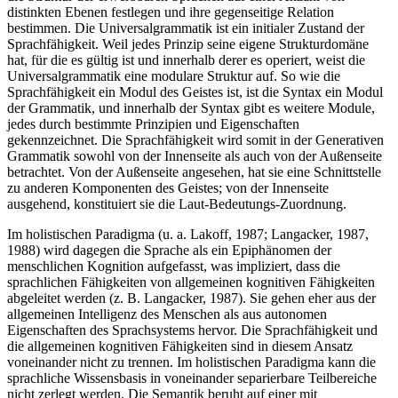
distinkten Ebenen festlegen und ihre gegenseitige Relation
bestimmen. Die Universalgrammatik ist ein initialer Zustand der
Sprachfähigkeit. Weil jedes Prinzip seine eigene Strukturdomäne
hat, für die es gültig ist und innerhalb derer es operiert, weist die
Universalgrammatik eine modulare Struktur auf. So wie die
Sprachfähigkeit ein Modul des Geistes ist, ist die Syntax ein Modul
der Grammatik, und innerhalb der Syntax gibt es weitere Module,
jedes durch bestimmte Prinzipien und Eigenschaften
gekennzeichnet. Die Sprachfähigkeit wird somit in der Generativen
Grammatik sowohl von der Innenseite als auch von der Außenseite
betrachtet. Von der Außenseite angesehen, hat sie eine Schnittstelle
zu anderen Komponenten des Geistes; von der Innenseite
ausgehend, konstituiert sie die Laut-Bedeutungs-Zuordnung.
Im holistischen Paradigma (u. a. Lakoff, 1987; Langacker, 1987,
1988) wird dagegen die Sprache als ein Epiphänomen der
menschlichen Kognition aufgefasst, was impliziert, dass die
sprachlichen Fähigkeiten von allgemeinen kognitiven Fähigkeiten
abgeleitet werden (z. B. Langacker, 1987). Sie gehen eher aus der
allgemeinen Intelligenz des Menschen als aus autonomen
Eigenschaften des Sprachsystems hervor. Die Sprachfähigkeit und
die allgemeinen kognitiven Fähigkeiten sind in diesem Ansatz
voneinander nicht zu trennen. Im holistischen Paradigma kann die
sprachliche Wissensbasis in voneinander separierbare Teilbereiche
nicht zerlegt werden. Die Semantik beruht auf einer mit