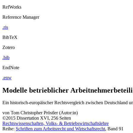
RefWorks
Reference Manager
.ris
BibTeX
Zotero
.bib
EndNote
.enw
Modelle betrieblicher Arbeitnehmerbeteil
Ein historisch-europäischer Rechtsvergleich zwischen Deutschland u
von
Tom Christopher Pröstler (Autor:in)
©2015
Dissertation
XVI, 256 Seiten
Rechtswissenschaften, Volks- & Betriebswirtschaftslehre
Reihe:
Schriften zum Arbeitsrecht und Wirtschaftsrecht
, Band 91