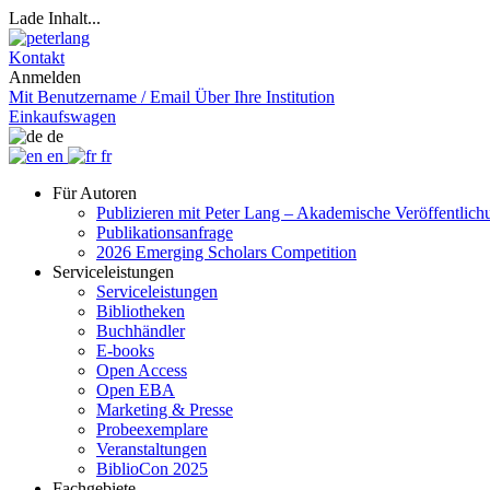
Lade Inhalt...
Kontakt
Anmelden
Mit Benutzername / Email
Über Ihre Institution
Einkaufswagen
de
en
fr
Für Autoren
Publizieren mit Peter Lang – Akademische Veröffentlic
Publikationsanfrage
2026 Emerging Scholars Competition
Serviceleistungen
Serviceleistungen
Bibliotheken
Buchhändler
E-books
Open Access
Open EBA
Marketing & Presse
Probeexemplare
Veranstaltungen
BiblioCon 2025
Fachgebiete