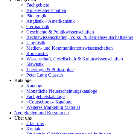
Fachgebiete
Kunstwissenschaften
Pädagogik
Anglistik – Amerikanistik
Germanistik
Geschichte & Politikwissenschaften
Rechtswissenschaften, Volks- & Betriebswirtschaftslehre
Linguistik
Medien- und Kommunikationswissenschaften
Romanistik
Wissenschaft, Gesellschaft & Kulturwissenschaften
Slawistik
Theologie & Philosophie
Peter Lang Classics
Kataloge
Kataloge
Monatliche Neuerscheinungskataloge
Fachgebietskataloge
«Coursebook» Kataloge
Weiteres Marketing Material
Neuigkeiten und Ressourcen
Über uns
Über uns
Kontakt