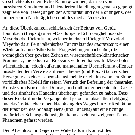
Geschichte als einem Echo-Raum gewinnen, das sich von
messbaren Strukturen und intendierten Handlungen genauso geprägt
zeigt wie von Bewegungen der Arbitrarität und der Kontingenz, des
immer schon Nachträglichen und des medial Versetzten.
An diese Überlegungen schließt sich der Beitrag von Gerda
Baumbach (Leipzig) über »Das doppelte Echo Guglielmos oder
Meyerholds Rückruf« an, welcher in einem Rückgriff Vsevolod
Meyerholds auf ein italienisches Tanztraktat des
quattrocento
einer
Wiederaufnahme ästhetischer Fragestellungen nachspürt, die
womöglich über gewisse Zeiten an wissenschaftlich-künstlerischer
Prominenz, nie jedoch an Relevanz verloren haben. In Meyerholds
willentlichem, jedoch aufgrund mangelhafter Überlieferung offenbar
missdeutendem Verweis auf eine Theorie (und Praxis) tänzerischer
Bewegung als einer Lebens-Kunst meinte er, ein im wahrsten Sinne
vorbildhaftes Modell für seinen Versuch der Befreiung der theatralen
Künste vom Korsett des Dramas, und mithin der bedeutenden Geste
und des sinnhaften Handelns überhaupt, gefunden zu haben. Dass
dieser Rückruf in die Vergangenheit jedoch unabsichtlich fehlging
und das Traktat eher einen Nachklang des Weges hin zur Reduktion
der Praktiken des Schauspielens (und Tanzens) auf eine richtige,
›natürliche‹ Schauspielkunst gibt, kann als ein ganz eigenes Echo-
Phänomen gefasst werden.
Den Abschluss im Reigen des Widerhalls im Kontext des