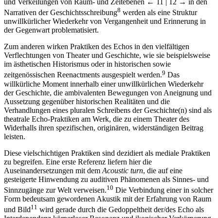
und Verkeilungen von Raum- und Zeitebenen
← 11 | 12 →
in den
8
Narrativen der Geschichtsschreibung
werden als eine Struktur
unwillkürlicher Wiederkehr von Vergangenheit und Erinnerung in
der Gegenwart problematisiert.
Zum anderen wirken Praktiken des Echos in den vielfältigen
Verflechtungen von Theater und Geschichte, wie sie beispielsweise
im ästhetischen Historismus oder in historischen sowie
9
zeitgenössischen Reenactments ausgespielt werden.
Das
willkürliche Moment innerhalb einer unwillkürlichen Wiederkehr
der Geschichte, die ambivalenten Bewegungen von Aneignung und
Aussetzung gegenüber historischen Realitäten und die
Verhandlungen eines pluralen Schreibens der Geschichte(n) sind als
theatrale Echo-Praktiken am Werk, die zu einem Theater des
Widerhalls ihren spezifischen, originären, widerständigen Beitrag
leisten.
Diese vielschichtigen Praktiken sind dezidiert als mediale Praktiken
zu begreifen. Eine erste Referenz liefern hier die
Auseinandersetzungen mit dem
Acoustic turn
, die auf eine
gesteigerte Hinwendung zu auditiven Phänomenen als Sinnes- und
10
Sinnzugänge zur Welt verweisen.
Die Verbindung einer in solcher
Form bedeutsam gewordenen Akustik mit der Erfahrung von Raum
11
und Bild
wird gerade durch die Gedoppeltheit der/des Echo als