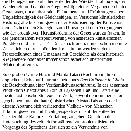
die BeiträgerInnen auf Themenfelder der Wi(e)der-Holung ein, der
Wiederkehr und damit der Gegenwärtigkeit des Vergangenen in der
Gegenwart, um an theatralen Phänomenen und Erfahrungen einer
Ungleichzeitigkeit des Gleichzeitigen, an Versuchen künstlerischer
Historiografie beziehungsweise der Historisierung der Künste nach
deren ästhetischen Strategien zum Umgang mit dem Vergangenen
wie der produktiven Herausforderung der Gegenwart zu fragen. In
der gemeinsamen Perspektivierung von ästhetisch-künstlerischen
Praktiken und ihrer
← 14 | 15 →
diachronen, immer schon mehrere
Zeitschichten durchstoßenden Konstitution werden zudem
Fragestellungen eines Umgangs mit Geschichte als dem historisch
›Gegebenen‹ oder aber immer schon ästhetisch überformten
›Material‹ offenbar.
So erproben Ulrike Haß und Marita Tatari (Bochum) in ihrem
doppelten »Echo auf Laurent Chétouanes
Das Erdbeben in Chili
«
die Beschreibung einer Verräumlichungserfahrung. In der genannten
Produktion Chétouanes (Köln 2012) sehen Haß und Tatari eine
theatral-ästhetische Strategie am Werk, sowohl dem (immer schon
gegebenen, uneinholbaren) historischen Abstand als auch der in
diesem Abgrund sich verlierenden Vielheit – von Menschen,
Erfahrungswelten und Erzählperspektiven – auf der entleerten
Theaterbühne Raum zur Entfaltung zu geben. Gerade in der
Untersuchung des zeitlich fortwährend zu problematisierenden
Vorgangs des Sprechens lässt sich so ein Verständnis von