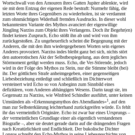
Wortschwall von den Amouren ihres Gatten Jupiter ablenkte, wird
sie mit dem Entzug der eigenen Rede bestraft: Nurmehr fähig, die
letzten Worte ihres Gegenübers zu wiederholen, ist sie verdammt
zum ohnmächtigen Widerhall fremden Ausdrucks. In dieser wohl
bekanntesten Variante des Mythos avanciert der eigenwillige
Jüngling Narziss zum Objekt ihres Verlangens. Doch ihr Begehr(en)
findet keinen Zuspruch, Echo stößt ihn ab und wird von ihm
zurückgestoßen. Zu ungeheuerlich scheint die Begegnung mit der
Anderen, die mit den ihm wiedergegebenen Worten sein eigenes
Anderes provoziert. Narziss indes bleibt ganz bei sich, nichts stört
den autoerotischen Akt der Selbstbespiegelung, aus dem jegliches
Störmoment getilgt werden muss. Echo, die Ver-Störende, jedoch
wird in der Folge des Mythos zu Stein, nur die Stimme bleibt (bei)
ihr. Der göttlichen Strafe anheimgegeben, einer gegenseitigen
Liebesbeziehung entledigt und schließlich im Dichterwort
versteinert wird Echo so von Anbeginn zum Sinnbild eines
defizitären, vom Anderen abhängigen Wesens. Darin taugt sie, im
Gegensatz zu Narziss, wie Winfried Schindler ausführt, unter keinen
1
Umständen als »Erkennungsmythos des Abendlandes«
, auf den
man zur Selbsterklärung leichterhand zurückgreifen würde. Es fehlt
ihr das vermeintlich Originäre. Echo ist zwar bar eines Ursprungs –
der
vermeintlichen Grundlage einer als eigentlich verstandenen
Biografie –, aber sie deutet gerade darin auf die drängenden Fragen
nach Kreatürlichkeit und Endlichkeit. Der bukolische Dichter
Longos schreibt den Echo-Mythos in seine Liebesgeschichte von