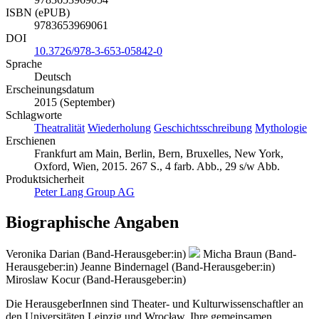
ISBN (ePUB)
9783653969061
DOI
10.3726/978-3-653-05842-0
Sprache
Deutsch
Erscheinungsdatum
2015 (September)
Schlagworte
Theatralität
Wiederholung
Geschichtsschreibung
Mythologie
Erschienen
Frankfurt am Main, Berlin, Bern, Bruxelles, New York,
Oxford, Wien, 2015. 267 S., 4 farb. Abb., 29 s/w Abb.
Produktsicherheit
Peter Lang Group AG
Biographische Angaben
Veronika Darian (Band-Herausgeber:in)
Micha Braun (Band-
Herausgeber:in)
Jeanne Bindernagel (Band-Herausgeber:in)
Miroslaw Kocur (Band-Herausgeber:in)
Die HerausgeberInnen sind Theater- und Kulturwissenschaftler an
den Universitäten Leipzig und Wrocław. Ihre gemeinsamen