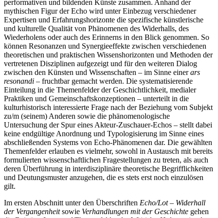
performativen und bildenden Künste zusammen. Anhand der
mythischen Figur der Echo wird unter Einbezug verschiedener
Expertisen und Erfahrungshorizonte die spezifische künstlerische
und kulturelle Qualität von Phänomenen des Widerhalls, des
Wiederholens oder auch des Erinnerns in den Blick genommen. So
können Resonanzen und Synergieeffekte zwischen verschiedenen
theoretischen und praktischen Wissenshorizonten und Methoden der
vertretenen Disziplinen aufgezeigt und für den weiteren Dialog
zwischen den Künsten und Wissenschaften – im Sinne einer
ars
resonandi
– fruchtbar gemacht werden. Die systematisierende
Einteilung in die Themenfelder der Geschichtlichkeit, medialer
Praktiken und Gemeinschaftskonzeptionen – unterteilt in die
kulturhistorisch interessierte Frage nach der Beziehung vom Subjekt
zu/m (seinem) Anderen sowie die phänomenologische
Untersuchung der Spur eines Akteur-Zuschauer-Echos – stellt dabei
keine endgültige Anordnung und Typologisierung im Sinne eines
abschließenden Systems von Echo-Phänomenen dar. Die gewählten
Themenfelder erlauben es vielmehr, sowohl in Austausch mit bereits
formulierten wissenschaftlichen Fragestellungen zu treten, als auch
deren Überführung in interdisziplinäre theoretische Begrifflichkeiten
und Deutungsmuster anzugehen, die es stets erst noch einzulösen
gilt.
Im ersten Abschnitt unter den Überschriften
Echo/Lot – Widerhall
der Vergangenheit
sowie
Verhandlungen mit der Geschichte
gehen