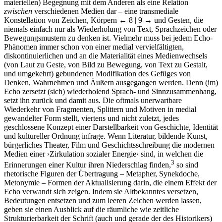
materiellen) Begegnung mit dem Anderen als eine Relation
zwischen
verschiedenen Medien dar – eine transmediale
Konstellation von Zeichen, Körpern
← 8 | 9 →
und Gesten, die
niemals einfach nur als Wiederholung von Text, Sprachzeichen oder
Bewegungsmustern zu denken ist. Vielmehr muss bei jedem Echo-
Phänomen immer schon von einer medial vervielfältigten,
diskontinuierlichen und an die Materialität eines Medienwechsels
(von Laut zu Geste, von Bild zu Bewegung, von Text zu Gestalt,
und umgekehrt) gebundenen Modifikation des Gefüges von
Denken, Wahrnehmen und Äußern ausgegangen werden. Denn (im)
Echo zersetzt (sich) wiederholend Sprach- und Sinnzusammenhang,
setzt ihn zurück und damit aus. Die oftmals unerwartbare
Wiederkehr von Fragmenten, Splittern und Motiven in medial
gewandelter Form stellt, viertens und nicht zuletzt, jedes
geschlossene Konzept einer Darstellbarkeit von Geschichte, Identität
und kultureller Ordnung infrage. Wenn Literatur, bildende Kunst,
bürgerliches Theater, Film und Geschichtsschreibung die modernen
Medien einer ›Zirkulation sozialer Energie‹ sind, in welchen die
3
Erinnerungen einer Kultur ihren Niederschlag finden,
so sind
rhetorische Figuren der Übertragung – Metapher, Synekdoche,
Metonymie – Formen der Aktualisierung darin, die einem Effekt der
Echo verwandt sich zeigen. Indem sie Altbekanntes versetzen,
Bedeutungen entsetzen und zum leeren Zeichen werden lassen,
geben sie einen Ausblick auf die räumliche wie zeitliche
Strukturierbarkeit der Schrift (auch und gerade der des Historikers)