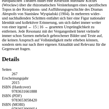
europäischen Theaters bildet eine Reflexion Mirosław Kocurs
(Wrocław) über die rhizomatischen Verästelungen eines spezifischen
Topos in der Rezeptions- und Aufführungsgeschichte des Dramas
Akropolis
von Stanisław Wyspiański (1904). In mehreren wider-
und nachhallenden Schritten entfaltet sich hier eine Figur nationaler
Identität und kollektiver Erinnerung, um sich dabei immer weiter
von einer irgend
← 15 | 16 →
gearteten Ursprünglichkeit zu
entfernen. Jede Resonanz mit der Vergangenheit bietet vielmehr
immer schon Szenen mehrfach gebrochener Bilder und Texte auf,
die keinen Anspruch auf Vollständigkeit mehr erheben können,
sondern stets nur nach ihrer eigenen Aktualität und Relevanz für die
Gegenwart fragen.
Details
Seiten
267
Erscheinungsjahr
2015
ISBN (Hardcover)
9783631661888
ISBN (PDF)
9783653058420
ISBN (MOBI)
9783653969054