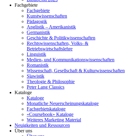
Fachgebiete
Fachgebiete
Kunstwissenschaften
Pädagogik
Anglistik – Amerikanistik
Germanistik
Geschichte & Politikwissenschaften
Rechtswissenschaften, Volks- &
Betriebswirtschaftslehre
Linguistik
Medien- und Kommunikationswissenschaften
Romanistik
Wissenschaft, Gesellschaft & Kulturwissenschaften
Slawistik
Theologie & Philosophie
Peter Lang Classics
Kataloge
Kataloge
Monatliche Neuerscheinungskataloge
Fachgebietskataloge
«Coursebook» Kataloge
Weiteres Marketing Material
Neuigkeiten und Ressourcen
Über uns