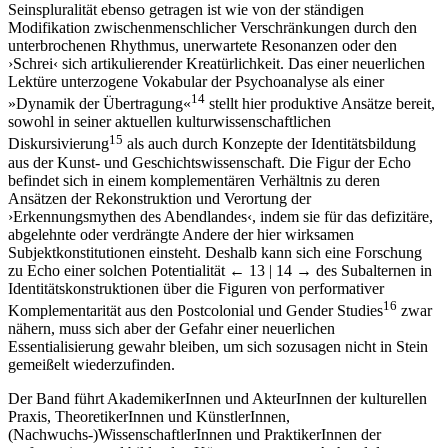
Seinspluralität ebenso getragen ist wie von der ständigen
Modifikation zwischenmenschlicher Verschränkungen durch den
unterbrochenen Rhythmus, unerwartete Resonanzen oder den
›Schrei‹ sich artikulierender Kreatürlichkeit. Das einer neuerlichen
Lektüre unterzogene Vokabular der Psychoanalyse als einer
14
»Dynamik der Übertragung«
stellt hier produktive Ansätze bereit,
sowohl in seiner aktuellen kulturwissenschaftlichen
15
Diskursivierung
als auch durch Konzepte der Identitätsbildung
aus der Kunst- und Geschichtswissenschaft. Die Figur der Echo
befindet sich in einem komplementären Verhältnis zu deren
Ansätzen der Rekonstruktion und Verortung der
›Erkennungsmythen des Abendlandes‹, indem sie für das defizitäre,
abgelehnte oder verdrängte Andere der hier wirksamen
Subjektkonstitutionen einsteht. Deshalb kann sich eine Forschung
zu Echo einer solchen Potentialität
← 13 | 14 →
des Subalternen in
Identitätskonstruktionen über die Figuren von performativer
16
Komplementarität aus den Postcolonial und Gender Studies
zwar
nähern, muss sich aber der Gefahr einer neuerlichen
Essentialisierung gewahr bleiben, um sich sozusagen nicht in Stein
gemeißelt wiederzufinden.
Der Band führt AkademikerInnen und AkteurInnen der kulturellen
Praxis, TheoretikerInnen und KünstlerInnen,
(Nachwuchs-)WissenschaftlerInnen und PraktikerInnen der