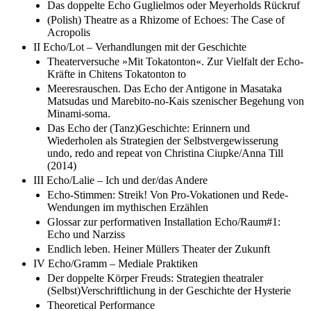
Das doppelte Echo Guglielmos oder Meyerholds Rückruf
(Polish) Theatre as a Rhizome of Echoes: The Case of
Acropolis
II Echo/Lot – Verhandlungen mit der Geschichte
Theaterversuche »Mit Tokatonton«. Zur Vielfalt der Echo-
Kräfte in Chitens Tokatonton to
Meeresrauschen. Das Echo der Antigone in Masataka
Matsudas und Marebito-no-Kais szenischer Begehung von
Minami-soma.
Das Echo der (Tanz)Geschichte: Erinnern und
Wiederholen als Strategien der Selbstvergewisserung
undo, redo and repeat von Christina Ciupke/Anna Till
(2014)
III Echo/Lalie – Ich und der/das Andere
Echo-Stimmen: Streik! Von Pro-Vokationen und Rede-
Wendungen im mythischen Erzählen
Glossar zur performativen Installation Echo/Raum#1:
Echo und Narziss
Endlich leben. Heiner Müllers Theater der Zukunft
IV Echo/Gramm – Mediale Praktiken
Der doppelte Körper Freuds: Strategien theatraler
(Selbst)Verschriftlichung in der Geschichte der Hysterie
Theoretical Performance