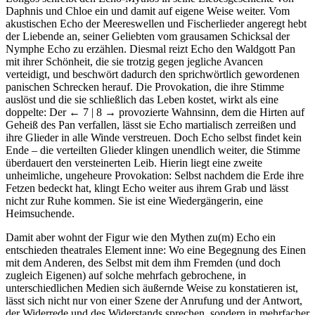
Daphnis und Chloe ein und damit auf eigene Weise weiter. Vom
akustischen Echo der Meereswellen und Fischerlieder angeregt hebt
der Liebende an, seiner Geliebten vom grausamen Schicksal der
Nymphe Echo zu erzählen. Diesmal reizt Echo den Waldgott Pan
mit ihrer Schönheit, die sie trotzig gegen jegliche Avancen
verteidigt, und beschwört dadurch den sprichwörtlich gewordenen
panischen Schrecken herauf. Die Provokation, die ihre Stimme
auslöst und die sie schließlich das Leben kostet, wirkt als eine
doppelte: Der
← 7 | 8 →
provozierte Wahnsinn, dem die Hirten auf
Geheiß des Pan verfallen, lässt sie Echo martialisch zerreißen und
ihre Glieder in alle Winde verstreuen. Doch Echo selbst findet kein
Ende – die verteilten Glieder klingen unendlich weiter, die Stimme
überdauert den versteinerten Leib. Hierin liegt eine zweite
unheimliche, ungeheure Provokation: Selbst nachdem die Erde ihre
Fetzen bedeckt hat, klingt Echo weiter aus ihrem Grab und lässt
nicht zur Ruhe kommen. Sie ist eine Wiedergängerin, eine
Heimsuchende.
Damit aber wohnt der Figur wie den Mythen zu(m) Echo ein
entschieden theatrales Element inne: Wo eine Begegnung des Einen
mit dem Anderen, des Selbst mit dem ihm Fremden (und doch
zugleich Eigenen) auf solche mehrfach gebrochene, in
unterschiedlichen Medien sich äußernde Weise zu konstatieren ist,
lässt sich nicht nur von einer Szene der Anrufung und der Antwort,
der Widerrede und des Widerstands sprechen, sondern in mehrfacher