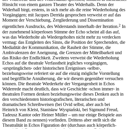
Hinsicht von einem ganzen Theater des Widerhalls. Denn der
Widerhall birgt, erstens, in sich mehr als die reine Wiederholung des
Vorgängigen; mit Jacques Derrida gesprochen verweist er auf das
Moment der Verschiebung, Zergliederung und Dissemination
2
eigentlichen Ausdrucks, des Widerstands innerhalb der Iteration.
In
der zunehmend körperlosen Stimme der Echo scheint all das auf,
was das Wiederholte als Wiedergeholtes nicht mehr zu verdecken
vermag: das Entgleiten des Sinns, die Position der Sprechenden, die
Medialität der Kommunikation, die Rauheit der Stimme, die
Ambivalenzen der Aneignung, die Grenzen der Mitteilbarkeit und
das Risiko der Endlichkeit. Zweitens verweist die Wiederholung
Echos auf die theatrale Verfasstheit jegliches vorgängigen,
›ursprünglichen‹ oder historischen Ereignisses ›selbst‹,
beziehungsweise referiert sie auf die einzig mögliche Vorstellung
und begriffliche Annäherung, die wir diesem gegenüber versuchen
können. Die theatrale Wiederkehr der Vergangenheit in Echos
Widerrede macht deutlich, dass wir Geschichte ›schon immer‹ in
theatralen Formen denken beziehungsweise dieses Denken auch in
den verschiedensten historiografischen, literarischen und
dramatischen Schreibweisen (bei Ovid selbst, aber auch bei
Heinrich von Kleist, Stanisław Wyspiański, bei Sigmund Freud,
Tadeusz Kantor oder Heiner Müller – um nur einige Beispiele aus
diesem Band zu nennen) vorfinden. Drittens aber stellt sich die
Theatralität in Echos Figuration der (durchaus auch körperlich-