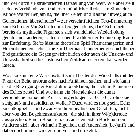
und der durch sie strukturierten Darstellung von Welt. Wie aber stellt
sich das Verhältnis von tradierter mündlicher Rede – im Sinne der
Kunde Walter Benjamins, die über Zeiten und Räume hinweg auch
4
Generationen überschreitet
– zur verschriftlichten Text-Erinnerung,
zum Echo der Vor-Schriften im Textgedächtnis, dar? Echo bietet
bereits als mythische Figur stets sich wandelnder Wiederholung
gerade auch anderen, a-literarischen Praktiken der Erinnerung Raum
zur Entfaltung. Sie/es lässt im theatralen Spiel Phantasmagorien und
Heterotopien entstehen, die zur Übermacht moderner geschichtlicher
Ereignisräume ein Gegengewicht bilden oder auch die Unsicht- und
Unfassbarkeit solcher historischen Zeit-Räume erkennbar werden
lassen.
Wo also kann eine Wissenschaft zum Theater des Widerhalls mit der
Figur der Echo ursprungslos nach Anfängen suchen und wie kann
sie die Bewegung der Rückführung erklären, die sich im Phänomen
des Echos zeigt? Und wie kann ein Nachdenken die damit
verbundene prangende Auslassung ertragen,
← 9 | 10 →
ohne sie
stetig auf- und ausfüllen zu wollen? Dazu wird es nötig sein, Echo
zu entkoppeln – und zwar von ihren mythischen Gefährten, nicht
aber von den Begehrensstrukturen, die sich in ihrer Wi(e)derrede
aussprechen. Einem Begehren, das auf den ersten Blick auf den
Anderen zielt, aber vielmehr Eigenheit und Andersheit (be-)trifft und
dabei doch immer wieder- und ver- und umkehrt.