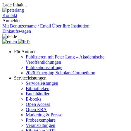
Lade Inhalt...
Kontakt
Anmelden
Mit Benutzername / Email
Über Ihre Institution
Einkaufswagen
de
en
fr
Für Autoren
Publizieren mit Peter Lang – Akademische
Veröffentlichungen
Publikationsanfrage
2026 Emerging Scholars Competition
Serviceleistungen
Serviceleistungen
Bibliotheken
Buchhändler
E-books
Open Access
Open EBA
Marketing & Presse
Probeexemplare
Veranstaltungen
BiblioCon 2025