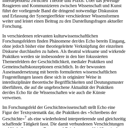
Interdependenz zwischen Theorie und Praxis: Über das jeweilige
Reagieren und Kommunizieren zwischen Wissenschaft und Kunst
führt der vorliegende Band die dringend notwendige Diskussion
und Erfassung der Synergieeffekte verschiedener Wissensformen
weiter und leistet einen Beitrag zu den Darstellungsfragen aktueller
Forschung.
In verschiedenen relevanten kulturwissenschaftlichen
Forschungsfeldern finden Phänomene der/des Echo bereits Eingang,
ohne jedoch bisher eine theoriegeleitete Verknüpfung der einzelnen
Diskurse durchlaufen zu haben. Als theatral wirksame und wirkende
Praktiken werden sie insbesondere in den hier fokussierten
Themenfeldern der Geschichtlichkeit, medialer Praktiken und
Gemeinschaftskonzeptionen ersichtlich. In der bewussten
Auseinandersetzung mit bereits formulierten wissenschaftlichen
Fragestellungen lassen diese sich in originärer Weise in
interdisziplinäre theoretische Begrifflichkeiten und Deutungsmuster
überführen, die auf die ungebrochene Aktualität der Praktiken
der/des Echo für die Wissenschaften wie auch die Künste
verweisen.
Im Forschungsfeld der Geschichtswissenschaft stellt Echo eine
Figur der Textsystematik dar, die Praktiken des »Schreibens der
7
Geschichte«
als eine wiederholend interpretierende und gleichzeitig
schaffende Tätigkeit fasst. Die damit verbundenen Verschichtungen