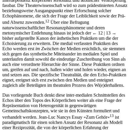
Interdependenz körperloser Resonanz und ikonischer Verkörperung
fassbar. Die Theaterwissenschaft wird so zum prädestinierten Ansatz
beziehungsweise Ausgangspunkt einer Erforschung solcher
Echophänomene, die sich der Frage der Leiblichkeit sowie der Prä-
12
und Absenz zuwenden.
Über eine Befragung
naturwissenschaftlicher Resonanzphänomene und deren
metonymischer Entlehnung hinaus ist jedoch der
← 12 | 13 →
bisher aufgestellte Kanon der ästhetischen Praktiken um die der
Echoisierung zu erweitern. Die medial verfassten Praktiken des
Echo werden erst
im Zwischen
der Medien ersichtlich, sie stemmen
sich gegen das synthetische Miteinander im medialen Spiel und
unterlaufen damit sowohl die eindeutige Zuschreibung von Sinn als
auch eine verordnete Hierarchie der Sinne. Diese Praktiken ordnen
um, greifen auf und nach, hallen wider und holen wieder, eignen an
und setzen aus. Die spezifische Theatralität, die den Echo-Praktiken
eignet, ereignet sich erst zwischen den Medien und enteignet
zugleich alle Beteiligten im theatralen Prozess des Wi(e)derhallens.
Das vorliegende Buch denkt diese inter-medialen Schnittstellen des
Echos über den Topos des Körperlichen weiter als eine Frage der
Repräsentation von Heterogenität in gegenwärtigen
Gemeinschaftskonzepten, wie sie in den Künsten formuliert und
13
verhandelt werden. Jean-Luc Nancys Essay »Zum Gehör«
ist
paradigmatisch für einen solchen Ansatz der Resonanz als Modell
einer Reziprozität, die von der körperlichen Erfahrung der