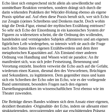
Echo lässt sich entsprechend nicht allein als unwillentliche und
unmittelbare Reaktion verstehen, sondern drängt sich durch die
darin wirkenden Praktiken der Wi(e)der-Holung ebenso als eigene
Praxis spürbar auf. Auf eben diese Praxis beruft sich, wer sich Echo
zur Zeugin (s)eines Schreibens und Denkens macht. Doch wohin
trägt die Denk-Figur, einmal der mythischen Erzählung entrissen?
So sehr sich Echo der Einordnung in ein kanonisches System
der
Figuren zu widersetzen scheint, die die Ordnung des wollenden,
handelnden und vermögenden Subjekts affirmieren und am eigenen
figürlichen Leib wiedergeben, so intensiv wirft sie auch die Frage
nach dem Status ihres eigenen Erzähltwerdens und dem ihrer
metaphorischen Kapazitäten auf. Als Einstand einer anderen
Ordnung von Handlung und Wissen wird sie paradox: An ihr
manifestiert sich, was sich jeder Festsetzung, Benennung und
Verortung entzieht. Insofern verweist die Echo auch auf die Gefahr,
wiederum einen Kanon, diesmal den des Verworfenen, Brüchigen
und Sekundären, zu legitimieren. Dem gegenüber muss und kann
sich ein Schreiben der Echo oder im Echo, wie es der vorliegende
Band unternimmt, besonders Fragen nach den eigenen
Darstellungspraktiken im wissenschaftlichen Text ebenso wie im
Theater zuwenden.
Die Beiträge dieses Bandes widmen sich dem Ansatz einer eigenen,
dezidiert theatralen ›Originalität‹ der Echo, indem sie allesamt einer
strukturierenden, provozierenden oder gar erschütternden Präsenz