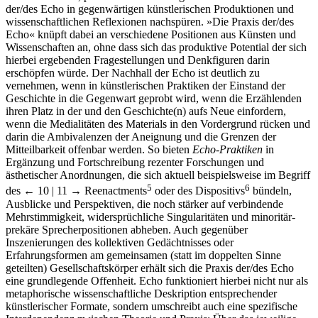
der/des Echo in gegenwärtigen künstlerischen Produktionen und
wissenschaftlichen Reflexionen nachspüren. »Die Praxis der/des
Echo« knüpft dabei an verschiedene Positionen aus Künsten und
Wissenschaften an, ohne dass sich das produktive Potential der sich
hierbei ergebenden Fragestellungen und Denkfiguren darin
erschöpfen würde. Der Nachhall der Echo ist deutlich zu
vernehmen, wenn in künstlerischen Praktiken der Einstand der
Geschichte in die Gegenwart geprobt wird, wenn die Erzählenden
ihren Platz in der und den Geschichte(n) aufs Neue einfordern,
wenn die Medialitäten des Materials in den Vordergrund rücken und
darin die Ambivalenzen der Aneignung und die Grenzen der
Mitteilbarkeit offenbar werden. So bieten
Echo-Praktiken
in
Ergänzung und Fortschreibung rezenter Forschungen und
ästhetischer Anordnungen, die sich aktuell beispielsweise im Begriff
5
6
des
← 10 | 11 →
Reenactments
oder des Dispositivs
bündeln,
Ausblicke und Perspektiven, die noch stärker auf verbindende
Mehrstimmigkeit, widersprüchliche Singularitäten und minoritär-
prekäre Sprecherpositionen abheben. Auch gegenüber
Inszenierungen des kollektiven Gedächtnisses oder
Erfahrungsformen am gemeinsamen (statt im doppelten Sinne
geteilten) Gesellschaftskörper erhält sich die Praxis der/des Echo
eine grundlegende Offenheit. Echo funktioniert hierbei nicht nur als
metaphorische wissenschaftliche Deskription entsprechender
künstlerischer Formate, sondern umschreibt auch eine spezifische