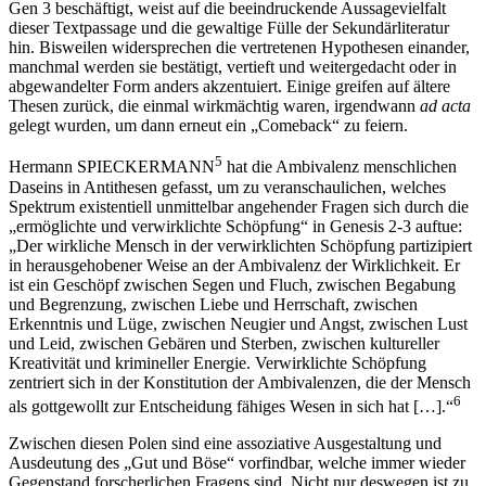
Gen 3 beschäftigt, weist auf die beeindruckende Aussagevielfalt
dieser Textpassage und die gewaltige Fülle der Sekundärliteratur
hin. Bisweilen widersprechen die vertretenen Hypothesen einander,
manchmal werden sie bestätigt, vertieft und weitergedacht oder in
abgewandelter Form anders akzentuiert. Einige greifen auf ältere
Thesen zurück, die einmal wirkmächtig waren, irgendwann
ad acta
gelegt wurden, um dann erneut ein „Comeback“ zu feiern.
5
Hermann S
PIECKERMANN
hat die Ambivalenz menschlichen
Daseins in Antithesen gefasst, um zu veranschaulichen, welches
Spektrum existentiell unmittelbar angehender Fragen sich durch die
„ermöglichte und verwirklichte Schöpfung“ in Genesis 2-3 auftue:
„Der wirkliche Mensch in der verwirklichten Schöpfung partizipiert
in herausgehobener Weise an der Ambivalenz der Wirklichkeit. Er
ist ein Geschöpf zwischen Segen und Fluch, zwischen Begabung
und Begrenzung, zwischen Liebe und Herrschaft, zwischen
Erkenntnis und Lüge, zwischen Neugier und Angst, zwischen Lust
und Leid, zwischen Gebären und Sterben, zwischen kultureller
Kreativität und krimineller Energie. Verwirklichte Schöpfung
zentriert sich in der Konstitution der Ambivalenzen, die der Mensch
6
als gottgewollt zur Entscheidung fähiges Wesen in sich hat […].“
Zwischen diesen Polen sind eine assoziative Ausgestaltung und
Ausdeutung des „Gut und Böse“ vorfindbar, welche immer wieder
Gegenstand forscherlichen Fragens sind. Nicht nur deswegen ist zu