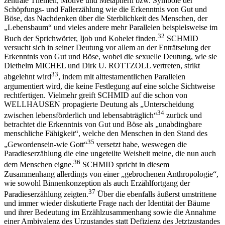
zentrale Themen, Motive und Metaphern bzw. Symbole der
Schöpfungs- und Fallerzählung wie die Erkenntnis von Gut und
Böse, das Nachdenken über die Sterblichkeit des Menschen, der
„Lebensbaum“ und vieles andere mehr Parallelen beispielsweise im
32
Buch der Sprichwörter, Ijob und Kohelet finden.
S
CHMID
versucht sich in seiner Deutung vor allem an der Enträtselung der
Erkenntnis von Gut und Böse, wobei die sexuelle Deutung, wie sie
Diethelm M
ICHEL
und Dirk U. R
OTTZOLL
vertreten, strikt
33
abgelehnt wird
, indem mit alttestamentlichen Parallelen
argumentiert wird, die keine Festlegung auf eine solche Sichtweise
rechtfertigen. Vielmehr greift S
CHMID
auf die schon von
W
ELLHAUSEN
propagierte Deutung als „Unterscheidung
34
zwischen lebensförderlich und lebensabträglich“
zurück und
betrachtet die Erkenntnis von Gut und Böse als „unabdingbare
menschliche Fähigkeit“, welche den Menschen in den Stand des
35
„Gewordensein-wie Gott“
versetzt habe, weswegen die
Paradieserzählung die eine ungeteilte Weisheit meine, die nun auch
36
dem Menschen eigne.
S
CHMID
spricht in diesem
Zusammenhang allerdings von einer „gebrochenen Anthropologie“,
wie sowohl Binnenkonzeption als auch Erzählfortgang der
37
Paradieserzählung zeigten.
Über die ebenfalls äußerst umstrittene
und immer wieder diskutierte Frage nach der Identität der Bäume
und ihrer Bedeutung im Erzählzusammenhang sowie die Annahme
einer Ambivalenz des Urzustandes statt Defizienz des Jetztzustandes