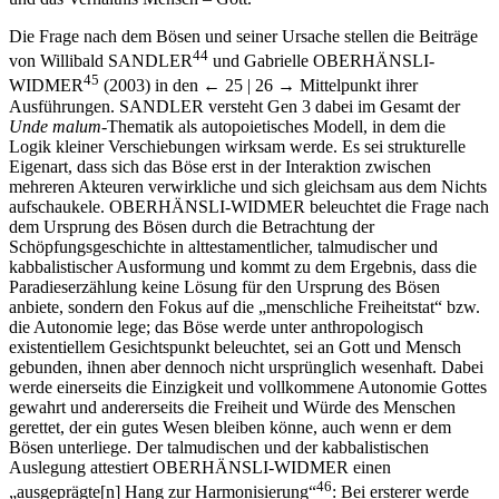
Die Frage nach dem Bösen und seiner Ursache stellen die Beiträge
44
von Willibald S
ANDLER
und Gabrielle O
BERHÄNSLI
-
45
W
IDMER
(2003) in den
← 25 | 26 →
Mittelpunkt ihrer
Ausführungen. S
ANDLER
versteht Gen 3 dabei im Gesamt der
Unde malum
-Thematik als autopoietisches Modell, in dem die
Logik kleiner Verschiebungen wirksam werde. Es sei strukturelle
Eigenart, dass sich das Böse erst in der Interaktion zwischen
mehreren Akteuren verwirkliche und sich gleichsam aus dem Nichts
aufschaukele. O
BERHÄNSLI
-W
IDMER
beleuchtet die Frage nach
dem Ursprung des Bösen durch die Betrachtung der
Schöpfungsgeschichte in alttestamentlicher, talmudischer und
kabbalistischer Ausformung und kommt zu dem Ergebnis, dass die
Paradieserzählung keine Lösung für den Ursprung des Bösen
anbiete, sondern den Fokus auf die „menschliche Freiheitstat“ bzw.
die Autonomie lege; das Böse werde unter anthropologisch
existentiellem Gesichtspunkt beleuchtet, sei an Gott und Mensch
gebunden, ihnen aber dennoch nicht ursprünglich wesenhaft. Dabei
werde einerseits die Einzigkeit und vollkommene Autonomie Gottes
gewahrt und andererseits die Freiheit und Würde des Menschen
gerettet, der ein gutes Wesen bleiben könne, auch wenn er dem
Bösen unterliege. Der talmudischen und der kabbalistischen
Auslegung attestiert O
BERHÄNSLI
-W
IDMER
einen
46
„ausgeprägte[n] Hang zur Harmonisierung“
: Bei ersterer werde