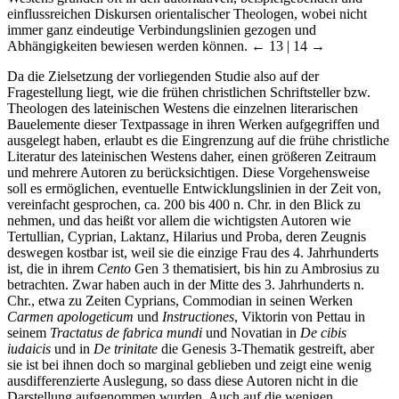
einflussreichen Diskursen orientalischer Theologen, wobei nicht
immer ganz eindeutige Verbindungslinien gezogen und
Abhängigkeiten bewiesen werden können.
← 13 | 14 →
Da die Zielsetzung der vorliegenden Studie also auf der
Fragestellung liegt, wie die frühen christlichen Schriftsteller bzw.
Theologen des lateinischen Westens die einzelnen literarischen
Bauelemente dieser Textpassage in ihren Werken aufgegriffen und
ausgelegt haben, erlaubt es die Eingrenzung auf die frühe christliche
Literatur des lateinischen Westens daher, einen größeren Zeitraum
und mehrere Autoren zu berücksichtigen. Diese Vorgehensweise
soll es ermöglichen, eventuelle Entwicklungslinien in der Zeit von,
vereinfacht gesprochen, ca. 200 bis 400 n. Chr. in den Blick zu
nehmen, und das heißt vor allem die wichtigsten Autoren wie
Tertullian, Cyprian, Laktanz, Hilarius und Proba, deren Zeugnis
deswegen kostbar ist, weil sie die einzige Frau des 4. Jahrhunderts
ist, die in ihrem
Cento
Gen 3 thematisiert, bis hin zu Ambrosius zu
betrachten. Zwar haben auch in der Mitte des 3. Jahrhunderts n.
Chr., etwa zu Zeiten Cyprians, Commodian in seinen Werken
Carmen apologeticum
und
Instructiones
, Viktorin von Pettau in
seinem
Tractatus de fabrica mundi
und Novatian in
De cibis
iudaicis
und in
De trinitate
die Genesis 3-Thematik gestreift, aber
sie ist bei ihnen doch so marginal geblieben und zeigt eine wenig
ausdifferenzierte Auslegung, so dass diese Autoren nicht in die
Darstellung aufgenommen wurden. Auch auf die wenigen