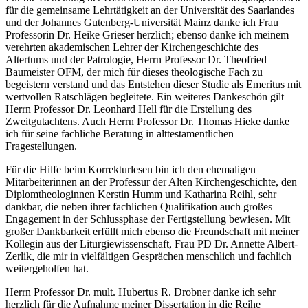
für die gemeinsame Lehrtätigkeit an der Universität des Saarlandes
und der Johannes Gutenberg-Universität Mainz danke ich Frau
Professorin Dr. Heike Grieser herzlich; ebenso danke ich meinem
verehrten akademischen Lehrer der Kirchengeschichte des
Altertums und der Patrologie, Herrn Professor Dr. Theofried
Baumeister OFM, der mich für dieses theologische Fach zu
begeistern verstand und das Entstehen dieser Studie als Emeritus mit
wertvollen Ratschlägen begleitete. Ein weiteres Dankeschön gilt
Herrn Professor Dr. Leonhard Hell für die Erstellung des
Zweitgutachtens. Auch Herrn Professor Dr. Thomas Hieke danke
ich für seine fachliche Beratung in alttestamentlichen
Fragestellungen.
Für die Hilfe beim Korrekturlesen bin ich den ehemaligen
Mitarbeiterinnen an der Professur der Alten Kirchengeschichte, den
Diplomtheologinnen Kerstin Humm und Katharina Reihl, sehr
dankbar, die neben ihrer fachlichen Qualifikation auch großes
Engagement in der Schlussphase der Fertigstellung bewiesen. Mit
großer Dankbarkeit erfüllt mich ebenso die Freundschaft mit meiner
Kollegin aus der Liturgiewissenschaft, Frau PD Dr. Annette Albert-
Zerlik, die mir in vielfältigen Gesprächen menschlich und fachlich
weitergeholfen hat.
Herrn Professor Dr. mult. Hubertus R. Drobner danke ich sehr
herzlich für die Aufnahme meiner Dissertation in die Reihe