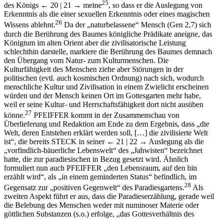
25
des Königs
← 20 | 21 →
meine
, so dass er die Auslegung von
Erkenntnis als die einer sexuellen Erkenntnis oder eines magischen
26
Wissens ablehnt.
Da der „naturbelassene“ Mensch (Gen 2,7) sich
durch die Berührung des Baumes königliche Prädikate aneigne, das
Königtum im alten Orient aber die zivilisatorische Leistung
schlechthin darstelle, markiere die Berührung des Baumes demnach
den Übergang vom Natur- zum Kulturmenschen. Die
Kulturfähigkeit des Menschen ziehe aber Störungen in der
politischen (evtl. auch kosmischen Ordnung) nach sich, wodurch
menschliche Kultur und Zivilisation in einem Zwielicht erscheinen
würden und der Mensch keinen Ort im Gottesgarten mehr habe,
weil er seine Kultur- und Herrschaftsfähigkeit dort nicht ausüben
27
könne.
P
FEIFFER
kommt in der Zusammenschau von
Überlieferung und Redaktion am Ende zu dem Ergebnis, dass „die
Welt, deren Entstehen erklärt werden soll, […] die zivilisierte Welt
ist“, die bereits S
TECK
in seiner
← 21 | 22 →
Auslegung als die
„vorfindlich-bäuerliche Lebenswelt“ des „Jahwisten“ bezeichnet
hatte, die zur paradiesischen in Bezug gesetzt wird. Ähnlich
formuliert nun auch P
FEIFFER
„den Lebensraum, auf den hin
erzählt wird“, als „in einem geminderten Status“ befindlich, im
28
Gegensatz zur „positiven Gegenwelt“ des Paradiesgartens.
Als
zweiten Aspekt führt er aus, dass die Paradieserzählung, gerade weil
die Belebung des Menschen weder mit numinoser Materie oder
göttlichen Substanzen (s.o.) erfolge, „das Gottesverhältnis des