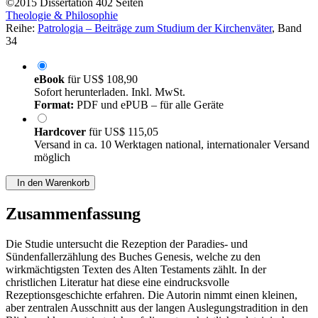
©2015
Dissertation
402 Seiten
Theologie & Philosophie
Reihe:
Patrologia – Beiträge zum Studium der Kirchenväter
, Band
34
eBook
für
US$ 108,90
Sofort herunterladen. Inkl. MwSt.
Format:
PDF und ePUB – für alle Geräte
Hardcover
für
US$ 115,05
Versand in ca. 10 Werktagen national, internationaler Versand
möglich
In den Warenkorb
Zusammenfassung
Die Studie untersucht die Rezeption der Paradies- und
Sündenfallerzählung des Buches Genesis, welche zu den
wirkmächtigsten Texten des Alten Testaments zählt. In der
christlichen Literatur hat diese eine eindrucksvolle
Rezeptionsgeschichte erfahren. Die Autorin nimmt einen kleinen,
aber zentralen Ausschnitt aus der langen Auslegungstradition in den