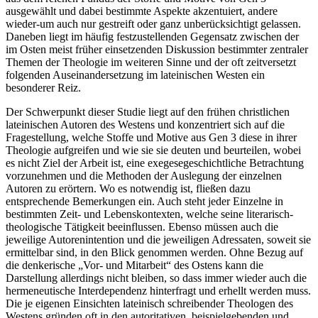
ausgewählt und dabei bestimmte Aspekte akzentuiert, andere
wieder-um auch nur gestreift oder ganz unberücksichtigt gelassen.
Daneben liegt im häufig festzustellenden Gegensatz zwischen der
im Osten meist früher einsetzenden Diskussion bestimmter zentraler
Themen der Theologie im weiteren Sinne und der oft zeitversetzt
folgenden Auseinandersetzung im lateinischen Westen ein
besonderer Reiz.
Der Schwerpunkt dieser Studie liegt auf den frühen christlichen
lateinischen Autoren des Westens und konzentriert sich auf die
Fragestellung, welche Stoffe und Motive aus Gen 3 diese in ihrer
Theologie aufgreifen und wie sie sie deuten und beurteilen, wobei
es nicht Ziel der Arbeit ist, eine exegesegeschichtliche Betrachtung
vorzunehmen und die Methoden der Auslegung der einzelnen
Autoren zu erörtern. Wo es notwendig ist, fließen dazu
entsprechende Bemerkungen ein. Auch steht jeder Einzelne in
bestimmten Zeit- und Lebenskontexten, welche seine literarisch-
theologische Tätigkeit beeinflussen. Ebenso müssen auch die
jeweilige Autorenintention und die jeweiligen Adressaten, soweit sie
ermittelbar sind, in den Blick genommen werden. Ohne Bezug auf
die denkerische „Vor- und Mitarbeit“ des Ostens kann die
Darstellung allerdings nicht bleiben, so dass immer wieder auch die
hermeneutische Interdependenz hinterfragt und erhellt werden muss.
Die je eigenen Einsichten lateinisch schreibender Theologen des
Westens gründen oft in den autoritativen, beispielgebenden und