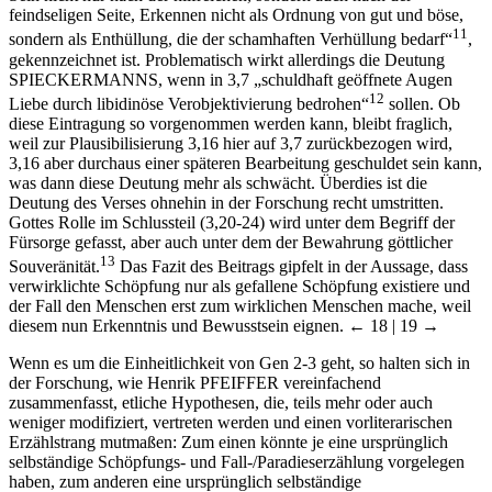
feindseligen Seite, Erkennen nicht als Ordnung von gut und böse,
11
sondern als Enthüllung, die der schamhaften Verhüllung bedarf“
,
gekennzeichnet ist. Problematisch wirkt allerdings die Deutung
S
PIECKERMANNS
, wenn in 3,7 „schuldhaft geöffnete Augen
12
Liebe durch libidinöse Verobjektivierung bedrohen“
sollen. Ob
diese Eintragung so vorgenommen werden kann, bleibt fraglich,
weil zur Plausibilisierung 3,16 hier auf 3,7 zurückbezogen wird,
3,16 aber durchaus einer späteren Bearbeitung geschuldet sein kann,
was dann diese Deutung mehr als schwächt. Überdies ist die
Deutung des Verses ohnehin in der Forschung recht umstritten.
Gottes Rolle im Schlussteil (3,20-24) wird unter dem Begriff der
Fürsorge gefasst, aber auch unter dem der Bewahrung göttlicher
13
Souveränität.
Das Fazit des Beitrags gipfelt in der Aussage, dass
verwirklichte Schöpfung nur als gefallene Schöpfung existiere und
der Fall den Menschen erst zum wirklichen Menschen mache, weil
diesem nun Erkenntnis und Bewusstsein eignen.
← 18 | 19 →
Wenn es um die Einheitlichkeit von Gen 2-3 geht, so halten sich in
der Forschung, wie Henrik P
FEIFFER
vereinfachend
zusammenfasst, etliche Hypothesen, die, teils mehr oder auch
weniger modifiziert, vertreten werden und einen vorliterarischen
Erzählstrang mutmaßen: Zum einen könnte je eine ursprünglich
selbständige Schöpfungs-
und
Fall-/Paradieserzählung vorgelegen
haben, zum anderen eine ursprünglich selbständige