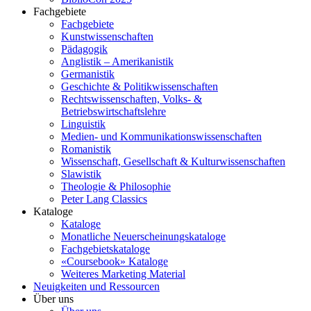
Fachgebiete
Fachgebiete
Kunstwissenschaften
Pädagogik
Anglistik – Amerikanistik
Germanistik
Geschichte & Politikwissenschaften
Rechtswissenschaften, Volks- &
Betriebswirtschaftslehre
Linguistik
Medien- und Kommunikationswissenschaften
Romanistik
Wissenschaft, Gesellschaft & Kulturwissenschaften
Slawistik
Theologie & Philosophie
Peter Lang Classics
Kataloge
Kataloge
Monatliche Neuerscheinungskataloge
Fachgebietskataloge
«Coursebook» Kataloge
Weiteres Marketing Material
Neuigkeiten und Ressourcen
Über uns