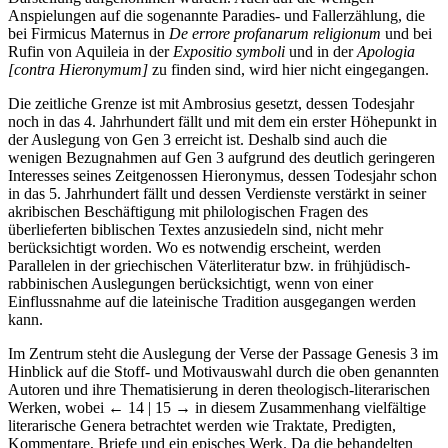
Anspielungen auf die sogenannte Paradies- und Fallerzählung, die
bei Firmicus Maternus in
De errore profanarum religionum
und bei
Rufin von Aquileia in der
Expositio symboli
und in der
Apologia
[contra Hieronymum]
zu finden sind, wird hier nicht eingegangen.
Die zeitliche Grenze ist mit Ambrosius gesetzt, dessen Todesjahr
noch in das 4. Jahrhundert fällt und mit dem ein erster Höhepunkt in
der Auslegung von Gen 3 erreicht ist. Deshalb sind auch die
wenigen Bezugnahmen auf Gen 3 aufgrund des deutlich geringeren
Interesses seines Zeitgenossen Hieronymus, dessen Todesjahr schon
in das 5. Jahrhundert fällt und dessen Verdienste verstärkt in seiner
akribischen Beschäftigung mit philologischen Fragen des
überlieferten biblischen Textes anzusiedeln sind, nicht mehr
berücksichtigt worden. Wo es notwendig erscheint, werden
Parallelen in der griechischen Väterliteratur bzw. in frühjüdisch-
rabbinischen Auslegungen berücksichtigt, wenn von einer
Einflussnahme auf die lateinische Tradition ausgegangen werden
kann.
Im Zentrum steht die Auslegung der Verse der Passage Genesis 3 im
Hinblick auf die Stoff- und Motivauswahl durch die oben genannten
Autoren und ihre Thematisierung in deren theologisch-literarischen
Werken, wobei
← 14 | 15 →
in diesem Zusammenhang vielfältige
literarische Genera betrachtet werden wie Traktate, Predigten,
Kommentare, Briefe und ein episches Werk. Da die behandelten