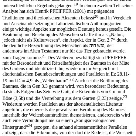
19
unterschiedlichen Ergebnis gelangen.
In einem zweiten Teil seiner
Analyse hat sich Henrik P
FEIFFER
(2001) mit prägenden
20
Traditionen und theologischen Akzenten befasst
und in Vergleich
und Auseinandersetzung mit altorientalischen Anthropogonien
einige wichtige Aspekte zur möglichen Deutung herausgestellt. Die
Beatmung und Belebung des Menschen schaffe ihn als „Natur-,
jedoch nicht als Kulturwesen“, ein Aspekt, der in Gen 2,7* durch
die deutliche Bezeichnung des Menschen als
היח שפנ
, der
andernorts im Alten Testament nur für das Tier gebraucht werde,
21
zum Tragen komme.
Des Weiteren beschäftigt sich P
FEIFFER
mit der Besonderheit und Rätselhaftigkeit des Baumes in der Mitte
des Gartens und identifiziert ihn, wiederum im Vergleich mit
altorientalischen Baumbeschreibungen und Parallelen in Ez 28,11-
22
19 und Dan 4,9 als „Weltenbaum“.
Auch sei die Berührung des
Baumes, die in Gen 3,3 genannt wird, von besonderer Bedeutung,
da sie als Folgen das Sein wie Gott, die Erkenntnis von Gut und
23
Böse (3,5b) und die Vertreibung aus dem Garten (3,23) zeitige.
Wiederum werden Parallelen aus der altorientalischen Literatur
angeführt, die einerseits die gewaltsame Berührung des Baumes
innerhalb der Weltenbaumtradition thematisieren, andererseits wird
auch eine Verbindungslinie zu einem „königsideologischen
24
Hintergrund“
gezogen, die anhand alttestamentlicher Parallelen
aufzeigt, dass die Erkenntnis, von der dort die Rede ist, die Weisheit