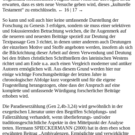
erwarten, dass es stets neue Versuche geben wird, dieses „kulturelle
Testament“ zu entschlüsseln.
← 16 | 17 →
So kann und soll auch hier keine umfassende Darstellung der
Forschung zu Genesis 3 erfolgen, sondern sie muss einer selektiven
und fokussierenden Betrachtung weichen, die ihr Augenmerk auf
die neueren und neuesten Beiträge speziell zur Deutung der
Textpassage Gen 3 richtet, in denen unter anderem auch Deutungen
der einzelnen Motive und Stoffe angeboten werden, insofern als sich
die Blickrichtung dieser Arbeit auf deren Verwendung und Deutung
bei den frühen christlichen Schriftstellern des lateinischen Westens
richtet und am Ende u.a. auch einen Vergleich moderner und antiker
Autoren ermöglichen will. Aus diesem Grund werden hier nur
einige wichtige Forschungsbeiträge der letzten Jahre in
chronologischer Abfolge kurz vorgestellt und für die eigene
Fragestellung herangezogen, ohne dass der Anspruch auf eine
komplette und umfassende Würdigung forscherlicher Beiträge
erhoben wird.
Die Paradieserzählung (Gen 2,4b-3,24) wird gewöhnlich in der
exegetischen Literatur unter den Begriffen Schöpfungs- und
Fallerzählung verhandelt, wenn überlieferungs- und/oder
traditionsgeschichtliche Aspekte in den Mittelpunkt der Analyse
treten. Hermann S
PIECKERMANN
(2000) hat in dem eben schon
erwähnten Beitrag „Ambivalenzen. Ermöglichte und verwirklichte