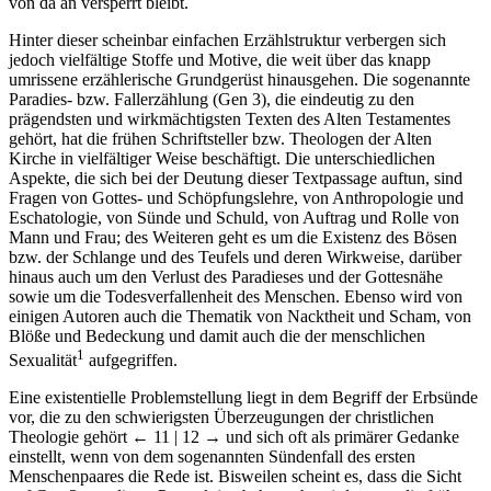
von da an versperrt bleibt.
Hinter dieser scheinbar einfachen Erzählstruktur verbergen sich
jedoch vielfältige Stoffe und Motive, die weit über das knapp
umrissene erzählerische Grundgerüst hinausgehen. Die sogenannte
Paradies- bzw. Fallerzählung (Gen 3), die eindeutig zu den
prägendsten und wirkmächtigsten Texten des Alten Testamentes
gehört, hat die frühen Schriftsteller bzw. Theologen der Alten
Kirche in vielfältiger Weise beschäftigt. Die unterschiedlichen
Aspekte, die sich bei der Deutung dieser Textpassage auftun, sind
Fragen von Gottes- und Schöpfungslehre, von Anthropologie und
Eschatologie, von Sünde und Schuld, von Auftrag und Rolle von
Mann und Frau; des Weiteren geht es um die Existenz des Bösen
bzw. der Schlange und des Teufels und deren Wirkweise, darüber
hinaus auch um den Verlust des Paradieses und der Gottesnähe
sowie um die Todesverfallenheit des Menschen. Ebenso wird von
einigen Autoren auch die Thematik von Nacktheit und Scham, von
Blöße und Bedeckung und damit auch die der menschlichen
1
Sexualität
aufgegriffen.
Eine existentielle Problemstellung liegt in dem Begriff der Erbsünde
vor, die zu den schwierigsten Überzeugungen der christlichen
Theologie gehört
← 11 | 12 →
und sich oft als primärer Gedanke
einstellt, wenn von dem sogenannten Sündenfall des ersten
Menschenpaares die Rede ist. Bisweilen scheint es, dass die Sicht