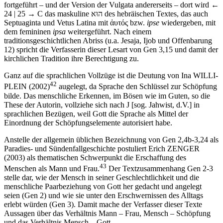
fortgeführt – und der Version der Vulgata andererseits – dort wird
←
24 | 25 →
C das maskuline
אוּה
des hebräischen Textes, das auch
Septuaginta und Vetus Latina mit
ἀυτός
bzw.
ipse
wiedergeben, mit
dem femininen
ipsa
weitergeführt. Nach einem
traditionsgeschichtlichen Abriss (u.a. Jesaja, Ijob und Offenbarung
12) spricht die Verfasserin dieser Lesart von Gen 3,15 und damit der
kirchlichen Tradition ihre Berechtigung zu.
Ganz auf die sprachlichen Vollzüge ist die Deutung von Ina W
ILLI
-
42
P
LEIN
(2002)
augelegt, da Sprache den Schlüssel zur Schöpfung
bilde. Das menschliche Erkennen, im Bösen wie im Guten, so die
These der Autorin, vollziehe sich nach J [sog. Jahwist, d.V.] in
sprachlichen Bezügen, weil Gott die Sprache als Mittel der
Einordnung der Schöpfungselemente autorisiert habe.
Anstelle der allgemein üblichen Bezeichnung von Gen 2,4b-3,24 als
Paradies- und Sündenfallgeschichte postuliert Erich Z
ENGER
(2003) als thematischen Schwerpunkt die Erschaffung des
43
Menschen als Mann und Frau.
Der Textzusammenhang Gen 2-3
stelle dar, wie der Mensch in seiner Geschlechtlichkeit und die
menschliche Paarbeziehung von Gott her gedacht und angelegt
seien (Gen 2) und wie sie unter den Erschwernissen des Alltags
erlebt würden (Gen 3). Damit mache der Verfasser dieser Texte
Aussagen über das Verhältnis Mann – Frau, Mensch – Schöpfung
und das Verhältnis Mensch – Gott.