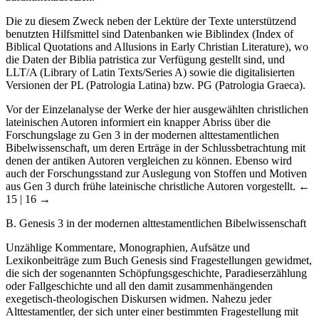
Die zu diesem Zweck neben der Lektüre der Texte unterstützend
benutzten Hilfsmittel sind Datenbanken wie Biblindex (Index of
Biblical Quotations and Allusions in Early Christian Literature), wo
die Daten der Biblia patristica zur Verfügung gestellt sind, und
LLT/A (Library of Latin Texts/Series A) sowie die digitalisierten
Versionen der PL (Patrologia Latina) bzw. PG (Patrologia Graeca).
Vor der Einzelanalyse der Werke der hier ausgewählten christlichen
lateinischen Autoren informiert ein knapper Abriss über die
Forschungslage zu Gen 3 in der modernen alttestamentlichen
Bibelwissenschaft, um deren Erträge in der Schlussbetrachtung mit
denen der antiken Autoren vergleichen zu können. Ebenso wird
auch der Forschungsstand zur Auslegung von Stoffen und Motiven
aus Gen 3 durch frühe lateinische christliche Autoren vorgestellt.
←
15 | 16 →
B. Genesis 3 in der modernen alttestamentlichen Bibelwissenschaft
Unzählige Kommentare, Monographien, Aufsätze und
Lexikonbeiträge zum Buch Genesis sind Fragestellungen gewidmet,
die sich der sogenannten Schöpfungsgeschichte, Paradieserzählung
oder Fallgeschichte und all den damit zusammenhängenden
exegetisch-theologischen Diskursen widmen. Nahezu jeder
Alttestamentler, der sich unter einer bestimmten Fragestellung mit