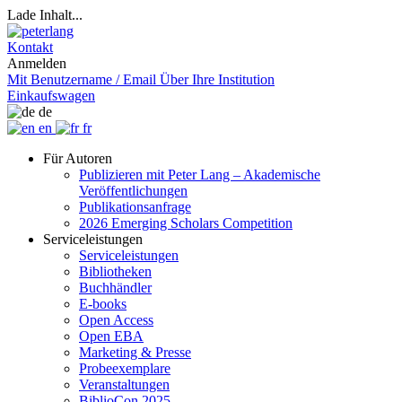
Lade Inhalt...
Kontakt
Anmelden
Mit Benutzername / Email
Über Ihre Institution
Einkaufswagen
de
en
fr
Für Autoren
Publizieren mit Peter Lang – Akademische
Veröffentlichungen
Publikationsanfrage
2026 Emerging Scholars Competition
Serviceleistungen
Serviceleistungen
Bibliotheken
Buchhändler
E-books
Open Access
Open EBA
Marketing & Presse
Probeexemplare
Veranstaltungen
BiblioCon 2025