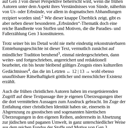
auf Gen 3 von dieser Perspektive beherrscht wird, wenn die frühen
Autoren unter dem Aspekt ihres Verständnisses von Sünde, näherhin
von Ur- oder Erbsünde, vor allem in dogmatischen Abhandlungen
2
rezipiert worden sind.
Wie dieser knappe Überblick zeigt, gibt es
aber neben dieser besonderen „Erbsünden“-Thematik doch eine
reiche Bandbreite von Stoffen und Motiven, die die Paradies- und
Fallerzählung Gen 3 konstituieren.
Trotz seiner bis ins Detail wohl nie mehr eindeutig rekonstruierbaren
Entstehungsgeschichte ist dieser Text, vermutlich zunächst auf
3
mündlicher Tradition beruhend
, einmal niedergeschrieben, dann
weiter- und fortgeschrieben, angereichert und redaktionell
bearbeitet, ein bis heute bleibend gültiges Zeugnis eines kulturellen
4
Gedächtnisses
, das die im Letzten
← 12 | 13 →
wohl ebenso
unauflösbare Rätselhaftigkeit göttlicher und menschlicher Existenz
erzählt.
Auch die frühen christlichen Autoren haben im exegetisierenden
Zugriff auf diese Textpassage ihre je eigenen Überzeugungen über
die dort vermittelten Aussagen zum Ausdruck gebracht. Im Zuge der
Entfaltung einer christlichen Identität haben sie, einerseits in
Abgrenzung zu gnostischen und sogenannten häretischen
Überzeugungen in den eigenen Reihen, andererseits in Absetzung
zur jüdischen und paganen Umwelt, in ganz unterschiedlicher Weise
aus dem reichen Fundus der Stoffe und Motive von Gen 3