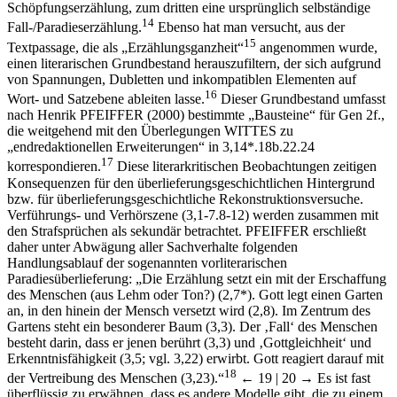
Schöpfungserzählung, zum dritten eine ursprünglich selbständige
14
Fall-/Paradieserzählung.
Ebenso hat man versucht, aus der
15
Textpassage, die als „Erzählungsganzheit“
angenommen wurde,
einen literarischen Grundbestand herauszufiltern, der sich aufgrund
von Spannungen, Dubletten und inkompatiblen Elementen auf
16
Wort- und Satzebene ableiten lasse.
Dieser Grundbestand umfasst
nach Henrik P
FEIFFER
(2000) bestimmte „Bausteine“ für Gen 2f.,
die weitgehend mit den Überlegungen W
ITTES
zu
„endredaktionellen Erweiterungen“ in 3,14*.18b.22.24
17
korrespondieren.
Diese literarkritischen Beobachtungen zeitigen
Konsequenzen für den überlieferungsgeschichtlichen Hintergrund
bzw. für überlieferungsgeschichtliche Rekonstruktionsversuche.
Verführungs- und Verhörszene (3,1-7.8-12) werden zusammen mit
den Strafsprüchen als sekundär betrachtet. P
FEIFFER
erschließt
daher unter Abwägung aller Sachverhalte folgenden
Handlungsablauf der sogenannten vorliterarischen
Paradiesüberlieferung: „Die Erzählung setzt ein mit der Erschaffung
des Menschen (aus Lehm oder Ton?) (2,7*). Gott legt einen Garten
an, in den hinein der Mensch versetzt wird (2,8). Im Zentrum des
Gartens steht ein besonderer Baum (3,3). Der ‚Fall‘ des Menschen
besteht darin, dass er jenen berührt (3,3) und ‚Gottgleichheit‘ und
Erkenntnisfähigkeit (3,5; vgl. 3,22) erwirbt. Gott reagiert darauf mit
18
der Vertreibung des Menschen (3,23).“
← 19 | 20 →
Es ist fast
überflüssig zu erwähnen, dass es andere Modelle gibt, die zu einem