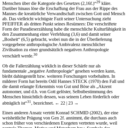
29
Menschen über die Kategorie des Gesetzes (2,16f.)“
kläre.
Darüber hinaus löse die Erschaffung der Frau aus der Rippe des
Mannes die kreatürliche Verwandtschaft zwischen Gott und Mensch
ab. Das vielleicht wichtigste Fazit seiner Untersuchung zieht
P
FEIFFER
als dritten Punkt seines Resümees: Die verschriftete
Form der Paradieserzählung habe die menschliche Kulturfähigkeit in
den Zusammenhang einer Verfehlung (3,6) und damit seiner
„Bosheit“ (6,5) gebracht, wobei nun die in der Überlieferung
vorgegebene anthropologische Ambivalenz menschlicher
Zivilisation zu einer grundsätzlich negativen Anthropologie
30
verschärft werde.
Ob die Fallerzählung wirklich in dieser Schärfe nur als
fundamentale „negative Anthropologie“ gesehen werden kann,
bleibt dahingestellt bzw. weiteren Forschungen vorbehalten. In
milderer Form hat bereits Odil Hannes S
TECK
(1970) den Fall und
die damit erlangte Erkenntnis von Gut und Böse als „Akzent
autonomer, und d.h. von Gott gelöster, Selbstbestimmung des
Menschen hinsichtlich dessen, was seinem Leben förderlich oder
31
abträglich ist“
, bezeichnet.
← 22 | 23 →
Einen anderen Ansatz vertritt Konrad S
CHMID
(2002), der eine
weisheitliche Prägung von Gen 2f. annimmt, die durchaus auch
schon früher von verschiedenen Exegeten vertreten wurde, weil