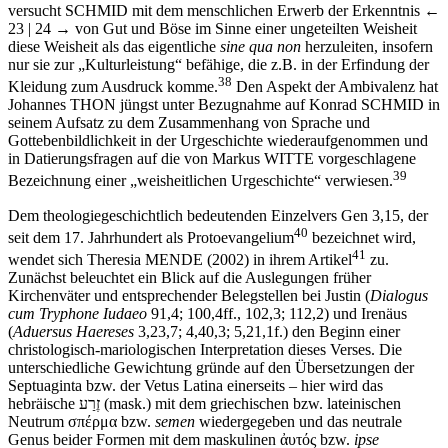
versucht S
CHMID
mit dem menschlichen Erwerb der Erkenntnis
←
23 | 24 →
von Gut und Böse im Sinne einer ungeteilten Weisheit
diese Weisheit als das eigentliche
sine qua non
herzuleiten, insofern
nur sie zur „Kulturleistung“ befähige, die z.B. in der Erfindung der
38
Kleidung zum Ausdruck komme.
Den Aspekt der Ambivalenz hat
Johannes T
HON
jüngst unter Bezugnahme auf Konrad S
CHMID
in
seinem Aufsatz zu dem Zusammenhang von Sprache und
Gottebenbildlichkeit in der Urgeschichte wiederaufgenommen und
in Datierungsfragen auf die von Markus W
ITTE
vorgeschlagene
39
Bezeichnung einer „weisheitlichen Urgeschichte“ verwiesen.
Dem theologiegeschichtlich bedeutenden Einzelvers Gen 3,15, der
40
seit dem 17. Jahrhundert als Protoevangelium
bezeichnet wird,
41
wendet sich Theresia M
ENDE
(2002) in ihrem Artikel
zu.
Zunächst beleuchtet ein Blick auf die Auslegungen früher
Kirchenväter und entsprechender Belegstellen bei Justin (
Dialogus
cum Tryphone Iudaeo
91,4; 100,4ff., 102,3; 112,2) und Irenäus
(
Aduersus Haereses
3,23,7; 4,40,3; 5,21,1f.) den Beginn einer
christologisch-mariologischen Interpretation dieses Verses. Die
unterschiedliche Gewichtung gründe auf den Übersetzungen der
Septuaginta bzw. der Vetus Latina einerseits – hier wird das
hebräische
ערַזֶ
(mask.) mit dem griechischen bzw. lateinischen
Neutrum
σπέρμα
bzw.
semen
wiedergegeben und das neutrale
Genus beider Formen mit dem maskulinen
ἀυτός
bzw.
ipse