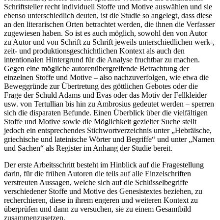
Schriftsteller recht individuell Stoffe und Motive auswählen und sie
ebenso unterschiedlich deuten, ist die Studie so angelegt, dass diese
an den literarischen Orten betrachtet werden, die ihnen die Verfasser
zugewiesen haben. So ist es auch möglich, sowohl den von Autor
zu Autor und von Schrift zu Schrift jeweils unterschiedlichen werk-,
zeit- und produktionsgeschichtlichen Kontext als auch den
intentionalen Hintergrund für die Analyse fruchtbar zu machen.
Gegen eine mögliche autorenübergreifende Betrachtung der
einzelnen Stoffe und Motive – also nachzuverfolgen, wie etwa die
Beweggründe zur Übertretung des göttlichen Gebotes oder die
Frage der Schuld Adams und Evas oder das Motiv der Fellkleider
usw. von Tertullian bis hin zu Ambrosius gedeutet werden – sperren
sich die disparaten Befunde. Einen Überblick über die vielfältigen
Stoffe und Motive sowie die Möglichkeit gezielter Suche stellt
jedoch ein entsprechendes Stichwortverzeichnis unter „Hebräische,
griechische und lateinische Wörter und Begriffe“ und unter „Namen
und Sachen“ als Register im Anhang der Studie bereit.
Der erste Arbeitsschritt besteht im Hinblick auf die Fragestellung
darin, für die frühen Autoren die teils auf alle Einzelschriften
verstreuten Aussagen, welche sich auf die Schlüsselbegriffe
verschiedener Stoffe und Motive des Genesistextes beziehen, zu
recherchieren, diese in ihrem engeren und weiteren Kontext zu
überprüfen und dann zu versuchen, sie zu einem Gesamtbild
zusammenzusetzen.