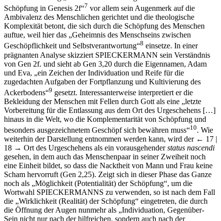
7
Schöpfung in Genesis 2f“
vor allem sein Augenmerk auf die
Ambivalenz des Menschlichen gerichtet und die theologische
Komplexität betont, die sich durch die Schöpfung des Menschen
auftue, weil hier das „Geheimnis des Menschseins zwischen
8
Geschöpflichkeit und Selbstverantwortung“
einsetze. In einer
prägnanten Analyse skizziert S
PIECKERMANN
sein Verständnis
von Gen 2f. und sieht ab Gen 3,20 durch die Eigennamen, Adam
und Eva, „ein Zeichen der Individuation und Reife für die
zugedachten Aufgaben der Fortpflanzung und Kultivierung des
9
Ackerbodens“
gesetzt. Interessanterweise interpretiert er die
Bekleidung der Menschen mit Fellen durch Gott als eine „letzte
Vorbereitung für die Entlassung aus dem Ort des Urgeschehens […]
hinaus in die Welt, wo die Komplementarität von Schöpfung und
10
besonders ausgezeichnetem Geschöpf sich bewähren muss“
. Wie
weiterhin der Darstellung entnommen werden kann, wird der
← 17 |
18 →
Ort des Urgeschehens als ein vorausgehender
status nascendi
gesehen, in dem auch das Menschenpaar in seiner Zweiheit noch
eine Einheit bildet, so dass die Nacktheit von Mann und Frau keine
Scham hervorruft (Gen 2,25). Zeigt sich in dieser Phase das Ganze
noch als „Möglichkeit (Potentialität) der Schöpfung“, um die
Wortwahl S
PIECKERMANNS
zu verwenden, so ist nach dem Fall
die „Wirklichkeit (Realität) der Schöpfung“ eingetreten, die durch
die Öffnung der Augen nunmehr als „Individuation, Gegenüber-
Sein nicht nur nach der hilfreichen, sondern auch nach der