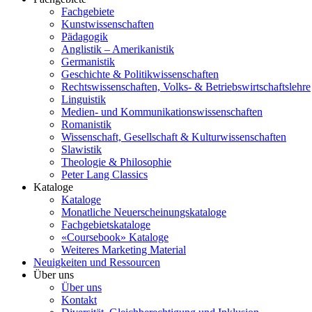
Fachgebiete
Kunstwissenschaften
Pädagogik
Anglistik – Amerikanistik
Germanistik
Geschichte & Politikwissenschaften
Rechtswissenschaften, Volks- & Betriebswirtschaftslehre
Linguistik
Medien- und Kommunikationswissenschaften
Romanistik
Wissenschaft, Gesellschaft & Kulturwissenschaften
Slawistik
Theologie & Philosophie
Peter Lang Classics
Kataloge
Kataloge
Monatliche Neuerscheinungskataloge
Fachgebietskataloge
«Coursebook» Kataloge
Weiteres Marketing Material
Neuigkeiten und Ressourcen
Über uns
Über uns
Kontakt