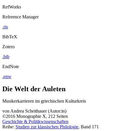
RefWorks
Reference Manager
.ris
BibTeX
Zotero
.bib
EndNote
.enw
Die Welt der Auleten
Musikerkarrieren im griechischen Kulturkreis
von
Andrea Scheithauer (Autor:in)
©2016
Monographie
X, 212 Seiten
Geschichte & Politikwissenschaften
Reihe:
Studien zur klassischen Philologie
, Band 171