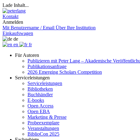
Lade Inhalt...
Kontakt
Anmelden
Mit Benutzername / Email
Über Ihre Institution
Einkaufswagen
de
en
fr
Für Autoren
Publizieren mit Peter Lang – Akademische Veröffentlic
Publikationsanfrage
2026 Emerging Scholars Competition
Serviceleistungen
Serviceleistungen
Bibliotheken
Buchhändler
E-books
Open Access
Open EBA
Marketing & Presse
Probeexemplare
Veranstaltungen
BiblioCon 2025
Fachgebiete