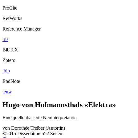
ProCite
RefWorks
Reference Manager
.ris
BibTeX
Zotero
.bib
EndNote
.enw
Hugo von Hofmannsthals «Elektra»
Eine quellenbasierte Neuinterpretation
von
Dorothée Treiber (Autor:in)
©2015
Dissertation
552 Seiten