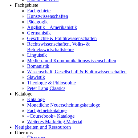
Fachgebiete
Fachgebiete
Kunstwissenschaften
Pädagogik
Anglistik – Amerikanistik
Germanistik
Geschichte & Politikwissenschaften
Rechtswissenschaften, Volks- &
Betriebswirtschaftslehre
Linguistik
Medien- und Kommunikationswissenschaften
Romanistik
Wissenschaft, Gesellschaft & Kulturwissenschaften
Slawistik
Theologie & Philosophie
Peter Lang Classics
Kataloge
Kataloge
Monatliche Neuerscheinungskataloge
Fachgebietskataloge
«Coursebook» Kataloge
Weiteres Marketing Material
Neuigkeiten und Ressourcen
Über uns