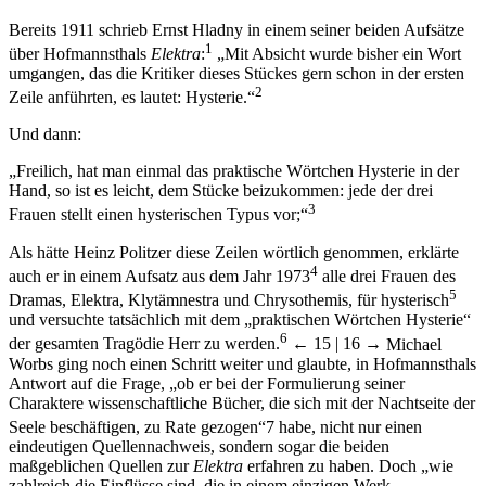
Bereits 1911 schrieb Ernst Hladny in einem seiner beiden Aufsätze
1
über Hofmannsthals
Elektra
:
„Mit Absicht wurde bisher ein Wort
umgangen, das die Kritiker dieses Stückes gern schon in der ersten
2
Zeile anführten, es lautet: Hysterie.“
Und dann:
„Freilich, hat man einmal das praktische Wörtchen Hysterie in der
Hand, so ist es leicht, dem Stücke beizukommen: jede der drei
3
Frauen stellt einen hysterischen Typus vor;“
Als hätte Heinz Politzer diese Zeilen wörtlich genommen, erklärte
4
auch er in einem Aufsatz aus dem Jahr 1973
alle drei Frauen des
5
Dramas, Elektra, Klytämnestra und Chrysothemis, für hysterisch
und versuchte tatsächlich mit dem „praktischen Wörtchen Hysterie“
6
der gesamten Tragödie Herr zu werden.
← 15 | 16 →
Michael
Worbs ging noch einen Schritt weiter und glaubte, in Hofmannsthals
Antwort auf die Frage, „ob er bei der Formulierung seiner
Charaktere wissenschaftliche Bücher, die sich mit der Nachtseite der
Seele beschäftigen, zu Rate gezogen“
7
habe, nicht nur einen
eindeutigen Quellennachweis, sondern sogar die beiden
maßgeblichen Quellen zur
Elektra
erfahren zu haben. Doch „wie
zahlreich die Einflüsse sind, die in einem einzigen Werk