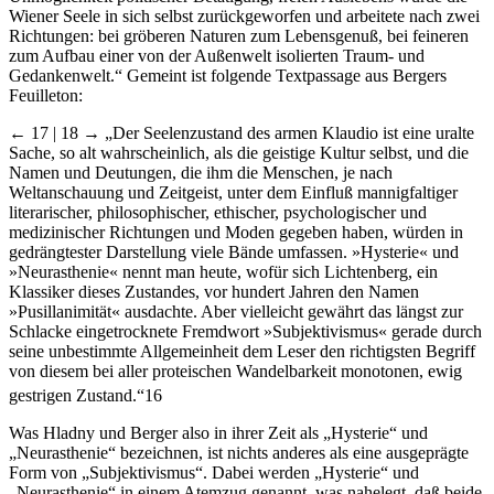
Wiener Seele in sich selbst zurückgeworfen und arbeitete nach zwei
Richtungen: bei gröberen Naturen zum Lebensgenuß, bei feineren
zum Aufbau einer von der Außenwelt isolierten Traum- und
Gedankenwelt.“ Gemeint ist folgende Textpassage aus Bergers
Feuilleton:
← 17 | 18 →
„Der Seelenzustand des armen Klaudio ist eine uralte
Sache, so alt wahrscheinlich, als die geistige Kultur selbst, und die
Namen und Deutungen, die ihm die Menschen, je nach
Weltanschauung und Zeitgeist, unter dem Einfluß mannigfaltiger
literarischer, philosophischer, ethischer, psychologischer und
medizinischer Richtungen und Moden gegeben haben, würden in
gedrängtester Darstellung viele Bände umfassen. »Hysterie« und
»Neurasthenie« nennt man heute, wofür sich Lichtenberg, ein
Klassiker dieses Zustandes, vor hundert Jahren den Namen
»Pusillanimität« ausdachte. Aber vielleicht gewährt das längst zur
Schlacke eingetrocknete Fremdwort »Subjektivismus« gerade durch
seine unbestimmte Allgemeinheit dem Leser den richtigsten Begriff
von diesem bei aller proteischen Wandelbarkeit monotonen, ewig
gestrigen Zustand.“
16
Was Hladny und Berger also in ihrer Zeit als „Hysterie“ und
„Neurasthenie“ bezeichnen, ist nichts anderes als eine ausgeprägte
Form von „Subjektivismus“. Dabei werden „Hysterie“ und
„Neurasthenie“ in einem Atemzug genannt, was nahelegt, daß beide