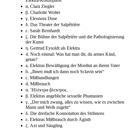
Elektra-Konzeption
α. Clara Ziegler
β. Charlotte Wolter
γ. Eleonora Duse
δ. Das Theater der Salpêtrière
ε. Sarah Bernhardt
ζ. Die Bühne der Salpêtrière und die Pathologisierung
der Kunst
η. Gertrud Eysoldt als Elektra
4. Noch einmal: Was hat man dir, du armes Kind,
getan?
a. Elektras Bewältigung der Mordtat an ihrem Vater
b. „Ihnen muß ich dann noch Sclavin sein“
c. Mißhandlungen
d. Mißbrauch
α. ’Hλἐκτρα ᾄλεκτρος
β. Elektras angebliche sexuelle Phantasien
γ. „Der mich zwang, alles zu wissen, wie es zwischen
Mann und Weib zugeht“
δ. Die dreifache Konnotation des Stöhnens
ε. Elektras Mißbrauch durch Ägisth
ζ. Axt und Säugling