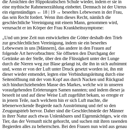
die Ansichten der Hippokratischen Schule wieder, indem er sie in
eine mythische Rahmenerzählung einbettet. Demnach ist der Uterus
ein eigenständiges
← 18 | 19 →
beseeltes Lebewesen in der Frau,
das sein Recht fordert. Wenn ihm dieses Recht, nämlich die
geschlechtliche Vereinigung mit einem Mann, genommen wird,
verursacht er im Körper der Frau Krankheitssymptome:
„Und um jene Zeit nun entwickelten die Götter deshalb den Trieb
zur geschlechtlichen Vereinigung, indem sie ein beseeltes
Lebewesen in uns [Männern], das andere in den Frauen auf
folgende Art hervorbrachten: Sie öffneten den Durchgang der
Getränke an der Stelle, über den die Flüssigkeit unter der Lunge
durch die Nieren weg zur Blase gelangt ist, die ihn in sich aufnimmt
und, wenn er von der Luft unter Druck gesetzt worden ist, ihn mit
dieser wieder entsendet, legten eine Verbindungsleitung durch eine
Seitenöffnung mit der vom Kopf aus durch Nacken und Rückgrad
sich hindurchziehenden Masse des Markes, welche wir in unseren
voraufgehenden Erörterungen Samen nannten; und indem dieser ja
beseelt ist und auf diese Weise Luft zugeführt bekam, so erregte er
in jenem Teile, nach welchem hin er sich Luft machte, die
lebenerweckende Begierde nach Ausströmung und rief so den
Zeugungstrieb hervor. Daher sind die Geschlechtsteile der Männer
in ihrer Natur auch etwas Unlenkbares und Eigenmächtiges, wie ein
Tier, das der Vernunft nicht gehorcht, und suchen mit ihren rasenden
Begierden alles zu beherrschen. Bei den Frauen nun wird aus genau