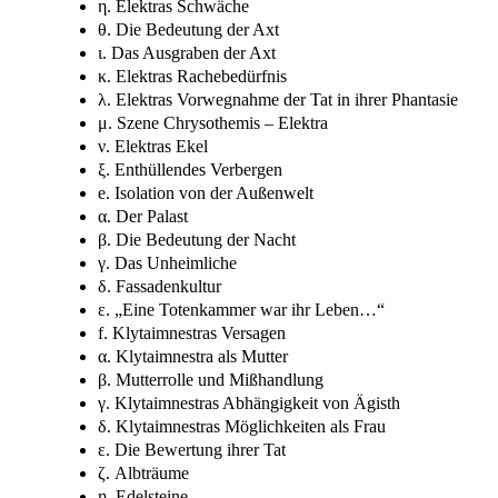
η. Elektras Schwäche
θ. Die Bedeutung der Axt
ι. Das Ausgraben der Axt
κ. Elektras Rachebedürfnis
λ. Elektras Vorwegnahme der Tat in ihrer Phantasie
μ. Szene Chrysothemis – Elektra
ν. Elektras Ekel
ξ. Enthüllendes Verbergen
e. Isolation von der Außenwelt
α. Der Palast
β. Die Bedeutung der Nacht
γ. Das Unheimliche
δ. Fassadenkultur
ε. „Eine Totenkammer war ihr Leben…“
f. Klytaimnestras Versagen
α. Klytaimnestra als Mutter
β. Mutterrolle und Mißhandlung
γ. Klytaimnestras Abhängigkeit von Ägisth
δ. Klytaimnestras Möglichkeiten als Frau
ε. Die Bewertung ihrer Tat
ζ. Albträume
η. Edelsteine