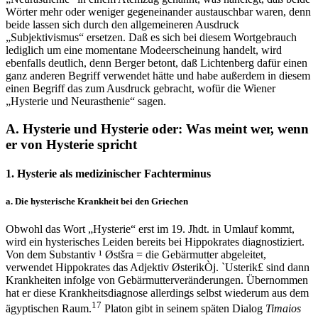
Wörter mehr oder weniger gegeneinander austauschbar waren, denn
beide lassen sich durch den allgemeineren Ausdruck
„Subjektivismus“ ersetzen. Daß es sich bei diesem Wortgebrauch
lediglich um eine momentane Modeerscheinung handelt, wird
ebenfalls deutlich, denn Berger betont, daß Lichtenberg dafür einen
ganz anderen Begriff verwendet hätte und habe außerdem in diesem
einen Begriff das zum Ausdruck gebracht, wofür die Wiener
„Hysterie und Neurasthenie“ sagen.
A. Hysterie und Hysterie oder: Was meint wer, wenn
er von Hysterie spricht
1. Hysterie als medizinischer Fachterminus
a. Die hysterische Krankheit bei den Griechen
Obwohl das Wort „Hysterie“ erst im 19. Jhdt. in Umlauf kommt,
wird ein hysterisches Leiden bereits bei Hippokrates diagnostiziert.
Von dem Substantiv
¹ Østšra
= die Gebärmutter abgeleitet,
verwendet Hippokrates das Adjektiv
ØsterikÒj. `Usterik£
sind dann
Krankheiten infolge von Gebärmutterveränderungen. Übernommen
hat er diese Krankheitsdiagnose allerdings selbst wiederum aus dem
17
ägyptischen Raum.
Platon gibt in seinem späten Dialog
Timaios