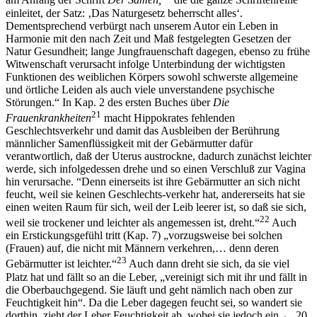
am Anfang der Schrift
Der Samen,
die die ganze Schriftenreihe
einleitet, der Satz: ‚Das Naturgesetz beherrscht alles‘.
Dementsprechend verbürgt nach unserem Autor ein Leben in
Harmonie mit den nach Zeit und Maß festgelegten Gesetzen der
Natur Gesundheit; lange Jungfrauenschaft dagegen, ebenso zu frühe
Witwenschaft verursacht infolge Unterbindung der wichtigsten
Funktionen des weiblichen Körpers sowohl schwerste allgemeine
und örtliche Leiden als auch viele unverstandene psychische
Störungen.“ In Kap. 2 des ersten Buches über
Die
21
Frauenkrankheiten
macht Hippokrates fehlenden
Geschlechtsverkehr und damit das Ausbleiben der Berührung
männlicher Samenflüssigkeit mit der Gebärmutter dafür
verantwortlich, daß der Uterus austrockne, dadurch zunächst leichter
werde, sich infolgedessen drehe und so einen Verschluß zur Vagina
hin verursache. “Denn einerseits ist ihre Gebärmutter an sich nicht
feucht, weil sie keinen Geschlechts-verkehr hat, andererseits hat sie
einen weiten Raum für sich, weil der Leib leerer ist, so daß sie sich,
22
weil sie trockener und leichter als angemessen ist, dreht.“
Auch
ein Erstickungsgefühl tritt (Kap. 7) „vorzugsweise bei solchen
(Frauen) auf, die nicht mit Männern verkehren,… denn deren
23
Gebärmutter ist leichter.“
Auch dann dreht sie sich, da sie viel
Platz hat und fällt so an die Leber, „vereinigt sich mit ihr und fällt in
die Oberbauchgegend. Sie läuft und geht nämlich nach oben zur
Feuchtigkeit hin“. Da die Leber dagegen feucht sei, so wandert sie
dorthin, zieht der Leber Feuchtigkeit ab, wobei sie jedoch ein
← 20