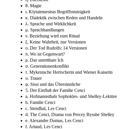
θ. Magie
ι. Klytaimnestras Begriffsstutzigkeit
κ. Dialektik zwischen Reden und Handeln
λ. Sprache und Wirklichkeit
μ. Sprachhandlungen
ν. Beziehung wird zum Ritual
ξ. Keine Wahrheit, nur Versionen
ο. Der Tod Rudolfs: 14 Versionen
π. Wo ist Gegenwart?
ρ. Das unrettbare Ich
σ. Generationenkonflikt
τ. Mykenische Herrscherin und Wiener Kaiserin
υ. Trauer
φ. Sissi und das Übersinnliche
5. Der Einfluß der Familie Cenci
a. Hofmannsthals Sophokles- und Shelley-Lektüre
b. Familie Cenci
c. Stendhal, Les Cenci
d. The Cenci, Drama von Percey Bysshe Shelley
e. Alexandre Dumas, Les Cenci
f. Artaud, Les Cenci