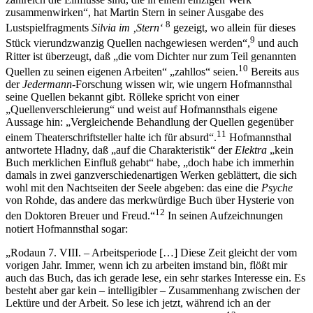
zusammenwirken“, hat Martin Stern in seiner Ausgabe des
8
Lustspielfragments
Silvia im ‚Stern‘
gezeigt, wo allein für dieses
9
Stück vierundzwanzig Quellen nachgewiesen werden“,
und auch
Ritter ist überzeugt, daß „die vom Dichter nur zum Teil genannten
10
Quellen zu seinen eigenen Arbeiten“ „zahllos“ seien.
Bereits aus
der
Jedermann
-Forschung wissen wir, wie ungern Hofmannsthal
seine Quellen bekannt gibt. Rölleke spricht von einer
„Quellenverschleierung“ und weist auf Hofmannsthals eigene
Aussage hin: „Vergleichende Behandlung der Quellen gegenüber
11
einem Theaterschriftsteller halte ich für absurd“.
Hofmannsthal
antwortete Hladny, daß „auf die Charakteristik“ der
Elektra
„kein
Buch merklichen Einfluß gehabt“ habe, „doch habe ich immerhin
damals in zwei ganzverschiedenartigen Werken geblättert, die sich
wohl mit den Nachtseiten der Seele abgeben: das eine die
Psyche
von Rohde, das andere das merkwürdige Buch über Hysterie von
12
den Doktoren Breuer und Freud.“
In seinen Aufzeichnungen
notiert Hofmannsthal sogar:
„Rodaun 7. VIII. – Arbeitsperiode […] Diese Zeit gleicht der vom
vorigen Jahr. Immer, wenn ich zu arbeiten imstand bin, flößt mir
auch das Buch, das ich gerade lese, ein sehr starkes Interesse ein. Es
besteht aber gar kein – intelligibler – Zusammenhang zwischen der
Lektüre und der Arbeit. So lese ich jetzt, während ich an der