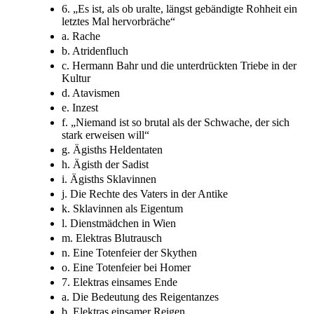
6. „Es ist, als ob uralte, längst gebändigte Rohheit ein
letztes Mal hervorbräche“
a. Rache
b. Atridenfluch
c. Hermann Bahr und die unterdrückten Triebe in der
Kultur
d. Atavismen
e. Inzest
f. „Niemand ist so brutal als der Schwache, der sich
stark erweisen will“
g. Ägisths Heldentaten
h. Ägisth der Sadist
i. Ägisths Sklavinnen
j. Die Rechte des Vaters in der Antike
k. Sklavinnen als Eigentum
l. Dienstmädchen in Wien
m. Elektras Blutrausch
n. Eine Totenfeier der Skythen
o. Eine Totenfeier bei Homer
7. Elektras einsames Ende
a. Die Bedeutung des Reigentanzes
b. Elektras einsamer Reigen