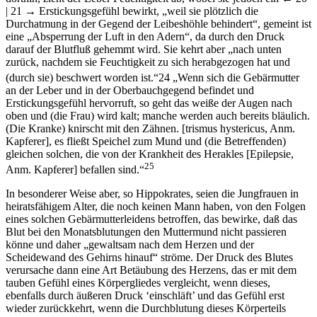
| 21 →
Erstickungsgefühl bewirkt, „weil sie plötzlich die
Durchatmung in der Gegend der Leibeshöhle behindert“, gemeint ist
eine „Absperrung der Luft in den Adern“, da durch den Druck
darauf der Blutfluß gehemmt wird. Sie kehrt aber „nach unten
zurück, nachdem sie Feuchtigkeit zu sich herabgezogen hat und
(durch sie) beschwert worden ist.“
24
„Wenn sich die Gebärmutter
an der Leber und in der Oberbauchgegend befindet und
Erstickungsgefühl hervorruft, so geht das weiße der Augen nach
oben und (die Frau) wird kalt; manche werden auch bereits bläulich.
(Die Kranke) knirscht mit den Zähnen. [trismus hystericus, Anm.
Kapferer], es fließt Speichel zum Mund und (die Betreffenden)
gleichen solchen, die von der Krankheit des Herakles [Epilepsie,
25
Anm. Kapferer] befallen sind.“
In besonderer Weise aber, so Hippokrates, seien die Jungfrauen in
heiratsfähigem Alter, die noch keinen Mann haben, von den Folgen
eines solchen Gebärmutterleidens betroffen, das bewirke, daß das
Blut bei den Monatsblutungen den Muttermund nicht passieren
könne und daher „gewaltsam nach dem Herzen und der
Scheidewand des Gehirns hinauf“ ströme. Der Druck des Blutes
verursache dann eine Art Betäubung des Herzens, das er mit dem
tauben Gefühl eines Körpergliedes vergleicht, wenn dieses,
ebenfalls durch äußeren Druck ‘einschläft’ und das Gefühl erst
wieder zurückkehrt, wenn die Durchblutung dieses Körperteils