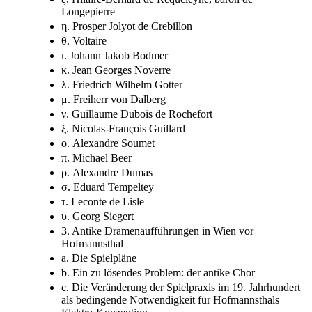
Longepierre
η. Prosper Jolyot de Crebillon
θ. Voltaire
ι. Johann Jakob Bodmer
κ. Jean Georges Noverre
λ. Friedrich Wilhelm Gotter
μ. Freiherr von Dalberg
ν. Guillaume Dubois de Rochefort
ξ. Nicolas-François Guillard
ο. Alexandre Soumet
π. Michael Beer
ρ. Alexandre Dumas
σ. Eduard Tempeltey
τ. Leconte de Lisle
υ. Georg Siegert
3. Antike Dramenaufführungen in Wien vor
Hofmannsthal
a. Die Spielpläne
b. Ein zu lösendes Problem: der antike Chor
c. Die Veränderung der Spielpraxis im 19. Jahrhundert
als bedingende Notwendigkeit für Hofmannsthals