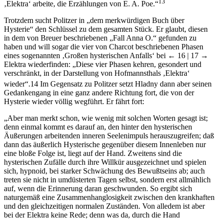
13
‚Elektra‘ arbeite, die Erzählungen von E. A. Poe.“
Trotzdem sucht Politzer in „dem merkwürdigen Buch über
Hysterie“ den Schlüssel zu dem gesamten Stück. Er glaubt, diesen
in dem von Breuer beschriebenen „Fall Anna O.“ gefunden zu
haben und will sogar die vier von Charcot beschriebenen Phasen
eines sogenannten ‚Großen hysterischen Anfalls‘ bei
← 16 | 17 →
Elektra wiederfinden: „Diese vier Phasen kehren, gesondert und
verschränkt, in der Darstellung von Hofmannsthals ‚Elektra‘
wieder“.
14
Im Gegensatz zu Politzer setzt Hladny dann aber seinen
Gedankengang in eine ganz andere Richtung fort, die von der
Hysterie wieder völlig wegführt. Er fährt fort:
„Aber man merkt schon, wie wenig mit solchen Worten gesagt ist;
denn einmal kommt es darauf an, den hinter den hysterischen
Äußerungen arbeitenden inneren Seelenimpuls herauszugreifen; daß
dann das äußerlich Hysterische gegenüber diesem Innenleben nur
eine bloße Folge ist, liegt auf der Hand. Zweitens sind die
hysterischen Zufälle durch ihre Willkür ausgezeichnet und spielen
sich, hypnoid, bei starker Schwächung des Bewußtseins ab; auch
treten sie nicht in umdüsterten Tagen selbst, sondern erst allmählich
auf, wenn die Erinnerung daran geschwunden. So ergibt sich
naturgemäß eine Zusammenhanglosigkeit zwischen den krankhaften
und den gleichzeitigen normalen Zuständen. Von alledem ist aber
bei der Elektra keine Rede; denn was da, durch die Hand