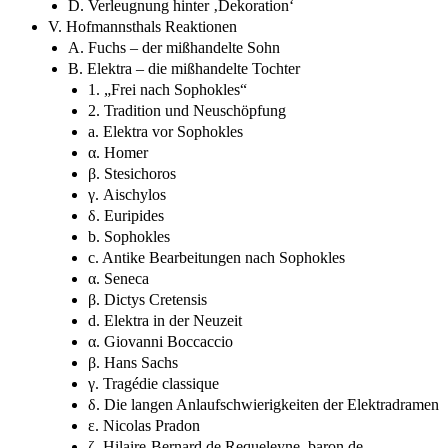
D. Verleugnung hinter ‚Dekoration‘
V. Hofmannsthals Reaktionen
A. Fuchs – der mißhandelte Sohn
B. Elektra – die mißhandelte Tochter
1. „Frei nach Sophokles“
2. Tradition und Neuschöpfung
a. Elektra vor Sophokles
α. Homer
β. Stesichoros
γ. Aischylos
δ. Euripides
b. Sophokles
c. Antike Bearbeitungen nach Sophokles
α. Seneca
β. Dictys Cretensis
d. Elektra in der Neuzeit
α. Giovanni Boccaccio
β. Hans Sachs
γ. Tragédie classique
δ. Die langen Anlaufschwierigkeiten der Elektradramen
ε. Nicolas Pradon
ζ. Hilaire-Bernard de Requeleyne, baron de