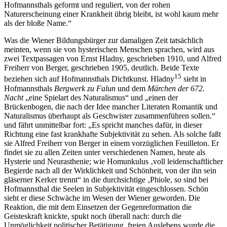
Hofmannsthals geformt und reguliert, von der rohen
Naturerscheinung einer Krankheit übrig bleibt, ist wohl kaum mehr
als der bloße Name.“
Was die Wiener Bildungsbürger zur damaligen Zeit tatsächlich
meinten, wenn sie von hysterischen Menschen sprachen, wird aus
zwei Textpassagen von Ernst Hladny, geschrieben 1910, und Alfred
Freiherr von Berger, geschrieben 1905, deutlich. Beide Texte
15
beziehen sich auf Hofmannsthals Dichtkunst. Hladny
sieht in
Hofmannsthals
Bergwerk zu Falun
und dem
Märchen der 672.
Nacht
„eine Spielart des Naturalismus“ und „einen der
Brückenbogen, die nach der Idee mancher Literaten Romantik und
Naturalismus überhaupt als Geschwister zusammenführen sollen.“
und fährt unmittelbar fort: „Es spricht manches dafür, in dieser
Richtung eine fast krankhafte Subjektivität zu sehen. Als solche faßt
sie Alfred Freiherr von Berger in einem vorzüglichen Feuilleton. Er
findet sie zu allen Zeiten unter verschiedenen Namen, heute als
Hysterie und Neurasthenie; wie Homunkulus ‚voll leidenschaftlicher
Begierde nach all der Wirklichkeit und Schönheit, von der ihn sein
gläserner Kerker trennt“ in die durchsichtige ‚Phiole, so sind bei
Hofmannsthal die Seelen in Subjektivität eingeschlossen. Schön
sieht er diese Schwäche im Wesen der Wiener geworden. Die
Reaktion, die mit dem Einsetzen der Gegenreformation die
Geisteskraft knickte, spukt noch überall nach: durch die
Unmöglichkeit politischer Betätigung, freien Auslebens wurde die