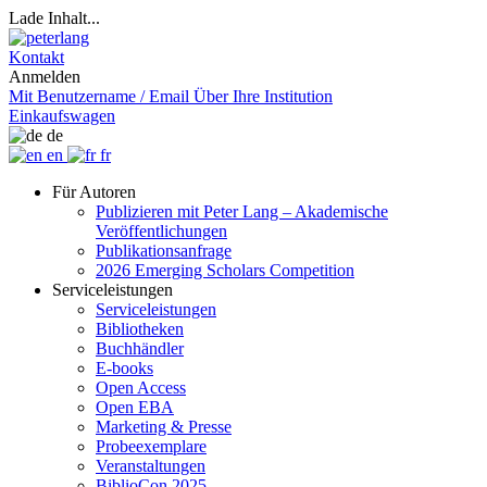
Lade Inhalt...
Kontakt
Anmelden
Mit Benutzername / Email
Über Ihre Institution
Einkaufswagen
de
en
fr
Für Autoren
Publizieren mit Peter Lang – Akademische
Veröffentlichungen
Publikationsanfrage
2026 Emerging Scholars Competition
Serviceleistungen
Serviceleistungen
Bibliotheken
Buchhändler
E-books
Open Access
Open EBA
Marketing & Presse
Probeexemplare
Veranstaltungen
BiblioCon 2025