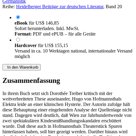
Germanistik
Reihe:
Heidelberger Beiträge zur deutschen Literatur
, Band 20
eBook
für
US$ 146,85
Sofort herunterladen. Inkl. MwSt.
Format:
PDF und ePUB – für alle Geräte
Hardcover
für
US$ 155,15
Versand in ca. 10 Werktagen national, internationaler Versand
möglich
In den Warenkorb
Zusammenfassung
In ihrem Buch setzt sich Dorothée Treiber kritisch mit der
weitverbreiteten These auseinander, Hugo von Hofmannsthals
Elektra leide an einer klinischen Hysterie. Der Autorin zufolge hält
diese Behauptung einer eingehenden Analyse der Quellenlage nicht
stand. Dagegen wird deutlich, daß Wien zur Jahrhundertwende von
zwei spektakulären Kindesmißhandlungsskandalen erschüttert
wurde. Daß diese auch in Hofmannsthals Theaterstück Spuren
hinterlassen haben, soll hier gezeigt werden. Darüber hinaus wird