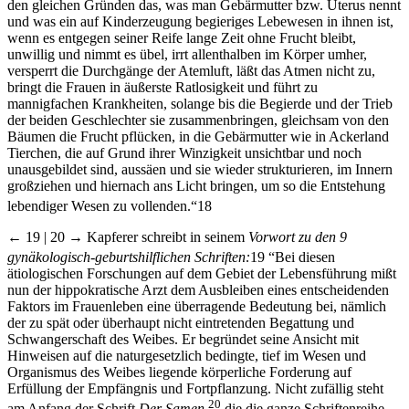
den gleichen Gründen das, was man Gebärmutter bzw. Uterus nennt
und was ein auf Kinderzeugung begieriges Lebewesen in ihnen ist,
wenn es entgegen seiner Reife lange Zeit ohne Frucht bleibt,
unwillig und nimmt es übel, irrt allenthalben im Körper umher,
versperrt die Durchgänge der Atemluft, läßt das Atmen nicht zu,
bringt die Frauen in äußerste Ratlosigkeit und führt zu
mannigfachen Krankheiten, solange bis die Begierde und der Trieb
der beiden Geschlechter sie zusammenbringen, gleichsam von den
Bäumen die Frucht pflücken, in die Gebärmutter wie in Ackerland
Tierchen, die auf Grund ihrer Winzigkeit unsichtbar und noch
unausgebildet sind, aussäen und sie wieder strukturieren, im Innern
großziehen und hiernach ans Licht bringen, um so die Entstehung
lebendiger Wesen zu vollenden.“
18
← 19 | 20 →
Kapferer schreibt in seinem
Vorwort zu den 9
gynäkologisch-geburtshilflichen Schriften:
19
“Bei diesen
ätiologischen Forschungen auf dem Gebiet der Lebensführung mißt
nun der hippokratische Arzt dem Ausbleiben eines entscheidenden
Faktors im Frauenleben eine überragende Bedeutung bei, nämlich
der zu spät oder überhaupt nicht eintretenden Begattung und
Schwangerschaft des Weibes. Er begründet seine Ansicht mit
Hinweisen auf die naturgesetzlich bedingte, tief im Wesen und
Organismus des Weibes liegende körperliche Forderung auf
Erfüllung der Empfängnis und Fortpflanzung. Nicht zufällig steht
20