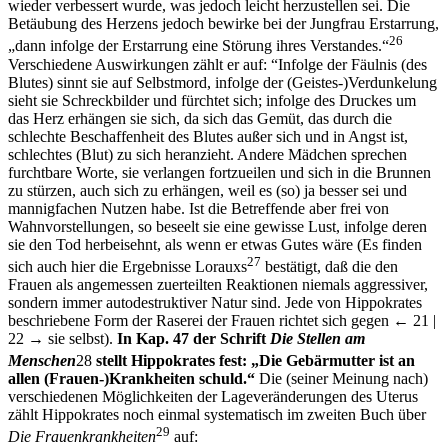
wieder verbessert wurde, was jedoch leicht herzustellen sei. Die
Betäubung des Herzens jedoch bewirke bei der Jungfrau Erstarrung,
26
„dann infolge der Erstarrung eine Störung ihres Verstandes.“
Verschiedene Auswirkungen zählt er auf: “Infolge der Fäulnis (des
Blutes) sinnt sie auf Selbstmord, infolge der (Geistes-)Verdunkelung
sieht sie Schreckbilder und fürchtet sich; infolge des Druckes um
das Herz erhängen sie sich, da sich das Gemüt, das durch die
schlechte Beschaffenheit des Blutes außer sich und in Angst ist,
schlechtes (Blut) zu sich heranzieht. Andere Mädchen sprechen
furchtbare Worte, sie verlangen fortzueilen und sich in die Brunnen
zu stürzen, auch sich zu erhängen, weil es (so) ja besser sei und
mannigfachen Nutzen habe. Ist die Betreffende aber frei von
Wahnvorstellungen, so beseelt sie eine gewisse Lust, infolge deren
sie den Tod herbeisehnt, als wenn er etwas Gutes wäre (Es finden
27
sich auch hier die Ergebnisse Lorauxs
bestätigt, daß die den
Frauen als angemessen zuerteilten Reaktionen niemals aggressiver,
sondern immer autodestruktiver Natur sind. Jede von Hippokrates
beschriebene Form der Raserei der Frauen richtet sich gegen
← 21 |
22 →
sie selbst).
In Kap. 47 der Schrift
Die Stellen am
Menschen
28
stellt Hippokrates fest: „Die Gebärmutter ist an
allen (Frauen-)Krankheiten schuld.“
Die (seiner Meinung nach)
verschiedenen Möglichkeiten der Lageveränderungen des Uterus
zählt Hippokrates noch einmal systematisch im zweiten Buch über
29
Die Frauenkrankheiten
auf: