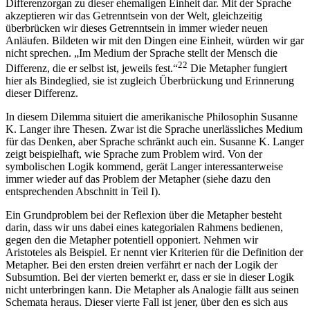
Differenzorgan zu dieser ehemaligen Einheit dar. Mit der Sprache
akzeptieren wir das Getrenntsein von der Welt, gleichzeitig
überbrücken wir dieses Getrenntsein in immer wieder neuen
Anläufen. Bildeten wir mit den Dingen eine Einheit, würden wir gar
nicht sprechen. „Im Medium der Sprache stellt der Mensch die
22
Differenz, die er selbst ist, jeweils fest.“
Die Metapher fungiert
hier als Bindeglied, sie ist zugleich Überbrückung und Erinnerung
dieser Differenz.
In diesem Dilemma situiert die amerikanische Philosophin Susanne
K. Langer ihre Thesen. Zwar ist die Sprache unerlässliches Medium
für das Denken, aber Sprache schränkt auch ein. Susanne K. Langer
zeigt beispielhaft, wie Sprache zum Problem wird. Von der
symbolischen Logik kommend, gerät Langer interessanterweise
immer wieder auf das Problem der Metapher (siehe dazu den
entsprechenden Abschnitt in Teil I).
Ein Grundproblem bei der Reflexion über die Metapher besteht
darin, dass wir uns dabei eines kategorialen Rahmens bedienen,
gegen den die Metapher potentiell opponiert. Nehmen wir
Aristoteles als Beispiel. Er nennt vier Kriterien für die Definition der
Metapher. Bei den ersten dreien verfährt er nach der Logik der
Subsumtion. Bei der vierten bemerkt er, dass er sie in dieser Logik
nicht unterbringen kann. Die Metapher als Analogie fällt aus seinen
Schemata heraus. Dieser vierte Fall ist jener, über den es sich aus