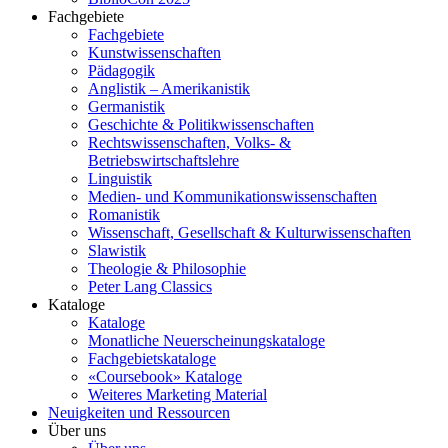
Fachgebiete
Fachgebiete
Kunstwissenschaften
Pädagogik
Anglistik – Amerikanistik
Germanistik
Geschichte & Politikwissenschaften
Rechtswissenschaften, Volks- &
Betriebswirtschaftslehre
Linguistik
Medien- und Kommunikationswissenschaften
Romanistik
Wissenschaft, Gesellschaft & Kulturwissenschaften
Slawistik
Theologie & Philosophie
Peter Lang Classics
Kataloge
Kataloge
Monatliche Neuerscheinungskataloge
Fachgebietskataloge
«Coursebook» Kataloge
Weiteres Marketing Material
Neuigkeiten und Ressourcen
Über uns