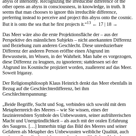
abyss of interiority. Recognizing the irreducible difference of the
other opens an abyss in consciousness, in knowledge, in truth. It
seems that man chooses to ignore this irreducible difference,
preferring instead to perceive and project this abyss onto the cosmic.
13
But it is onto the sea that he first projects it.“
← 17 | 18 →
Das Meer wäre also die erste Projektionsfläche der – aus der
Perspektive des männlichen Subjekts – nicht anerkannten Differenz
und Beziehung zum anderen Geschlecht. Diese unreduzierbare
Differenz der anderen Person eröffne einen Abgrund im
Bewusstsein, im Wissen, in der Wahrheit. Man habe es vorgezogen,
diese Differenz zu leugnen, zu ignorieren; stattdessen sei der
Abgrund ins Kosmische projiziert worden, zuallererst auf das Meer.
Soweit Irigaray.
Der Religionsphilosoph Klaus Heinrich denkt das Meer ebenfalls in
Bezug auf die Geschlechterdifferenz, bei ihm
Geschlechterspannung:
„Beide Begriffe, Sucht und Sog, verbinden sich sowohl mit dem
Metaphernreich des Meeres – wie Sie wissen, eines der
faszinierendsten Symbole des Unbewussten, seiner aufrührerischen
Macht und Unergründlichkeit – als auch mit der oralen Erfahrung
des Saugens. […] Immerhin trägt das Bild des Meeres und seiner
Gefahren als Metapher des Unbewussten weibliche Qualität, auch