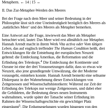
Metaphern.
← 14 | 15 →
II. Das Zur-Metapher-Werden des Meeres
Bei der Frage nach dem Meer und seiner Bedeutung in der
Philosophie lässt sich eine Uneindeutigkeit bezüglich des Meeres als
‚natürliches Meer‘ und des Meeres als Metapher bemerken.
Eine Antwort auf die Frage, inwieweit das Meer als Metapher
betrachtet wird, lautet: Das Meer wird erst allmählich zur Metapher.
Hannah Arendt macht in ihrem Werk
Vita activa oder Vom tätigen
Leben
, das auf englisch treffender
The Human Condition
heißt, drei
Entwicklungen für die Entstehung der europäischen Neuzeit
geltend: die Entdeckung Amerikas, die Reformation und die
4
Erfindung des Teleskops.
Die Entdeckung der Kontinente und
Ozeane ist eine der drei Voraussetzungen dafür, dass so etwas wie
Neuzeit, also jene grundlegende Umwälzung, die der Moderne
vorausgeht, entstehen konnte. Hannah Arendt bemerkt eine seltsame
Diskrepanz in der Wahrnehmung dieser Entwicklungen von
Zeitgenossen und Wissenschaftshistorikern: Während zur Zeit der
Erfindung des Telekops nur wenige Zeitgenossen, und dabei eher
die Gebildeten, die Bedeutung dieses neuen Instruments
wahrnahmen, wurde später der Tatsache seiner Erfindung im
Rahmen der Wissenschaftsgeschichte ein gewichtiger Platz
5
eingeräumt
. Die Erdumsegelungen wurden hingegen von den