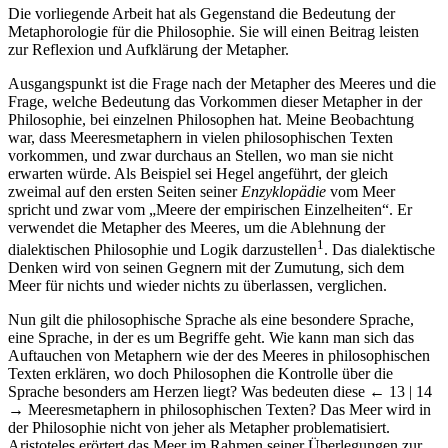
Die vorliegende Arbeit hat als Gegenstand die Bedeutung der
Metaphorologie für die Philosophie. Sie will einen Beitrag leisten
zur Reflexion und Aufklärung der Metapher.
Ausgangspunkt ist die Frage nach der Metapher des Meeres und die
Frage, welche Bedeutung das Vorkommen dieser Metapher in der
Philosophie, bei einzelnen Philosophen hat. Meine Beobachtung
war, dass Meeresmetaphern in vielen philosophischen Texten
vorkommen, und zwar durchaus an Stellen, wo man sie nicht
erwarten würde. Als Beispiel sei Hegel angeführt, der gleich
zweimal auf den ersten Seiten seiner
Enzyklopädie
vom Meer
spricht und zwar vom „Meere der empirischen Einzelheiten“. Er
verwendet die Metapher des Meeres, um die Ablehnung der
1
dialektischen Philosophie und Logik darzustellen
. Das dialektische
Denken wird von seinen Gegnern mit der Zumutung, sich dem
Meer für nichts und wieder nichts zu überlassen, verglichen.
Nun gilt die philosophische Sprache als eine besondere Sprache,
eine Sprache, in der es um Begriffe geht. Wie kann man sich das
Auftauchen von Metaphern wie der des Meeres in philosophischen
Texten erklären, wo doch Philosophen die Kontrolle über die
Sprache besonders am Herzen liegt? Was bedeuten diese
← 13 | 14
→
Meeresmetaphern in philosophischen Texten? Das Meer wird in
der Philosophie nicht von jeher als Metapher problematisiert.
Aristoteles erörtert das Meer im Rahmen seiner Überlegungen zur