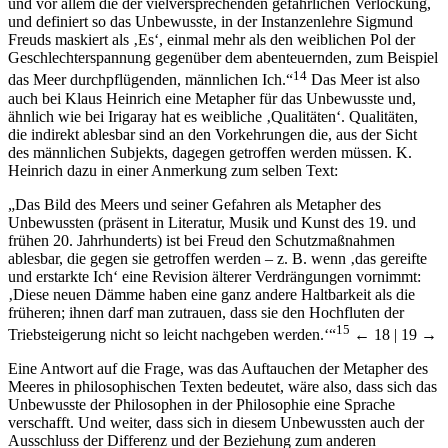
und vor allem die der vielversprechenden gefährlichen Verlockung,
und definiert so das Unbewusste, in der Instanzenlehre Sigmund
Freuds maskiert als ‚Es‘, einmal mehr als den weiblichen Pol der
Geschlechterspannung gegenüber dem abenteuernden, zum Beispiel
14
das Meer durchpflügenden, männlichen Ich.“
Das Meer ist also
auch bei Klaus Heinrich eine Metapher für das Unbewusste und,
ähnlich wie bei Irigaray hat es weibliche ‚Qualitäten‘. Qualitäten,
die indirekt ablesbar sind an den Vorkehrungen die, aus der Sicht
des männlichen Subjekts, dagegen getroffen werden müssen. K.
Heinrich dazu in einer Anmerkung zum selben Text:
„Das Bild des Meers und seiner Gefahren als Metapher des
Unbewussten (präsent in Literatur, Musik und Kunst des 19. und
frühen 20. Jahrhunderts) ist bei Freud den Schutzmaßnahmen
ablesbar, die gegen sie getroffen werden – z. B. wenn ‚das gereifte
und erstarkte Ich‘ eine Revision älterer Verdrängungen vornimmt:
‚Diese neuen Dämme haben eine ganz andere Haltbarkeit als die
früheren; ihnen darf man zutrauen, dass sie den Hochfluten der
15
Triebsteigerung nicht so leicht nachgeben werden.‘“
← 18 | 19 →
Eine Antwort auf die Frage, was das Auftauchen der Metapher des
Meeres in philosophischen Texten bedeutet, wäre also, dass sich das
Unbewusste der Philosophen in der Philosophie eine Sprache
verschafft. Und weiter, dass sich in diesem Unbewussten auch der
Ausschluss der Differenz und der Beziehung zum anderen