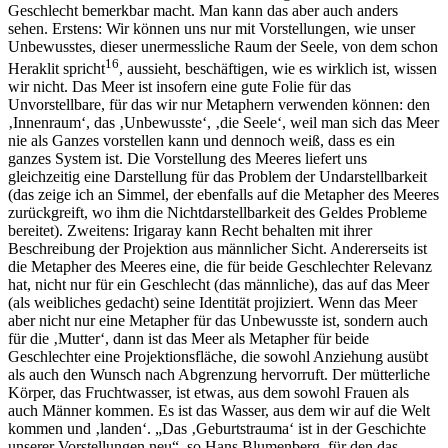
Geschlecht bemerkbar macht. Man kann das aber auch anders
sehen. Erstens: Wir können uns nur mit Vorstellungen, wie unser
Unbewusstes, dieser unermessliche Raum der Seele, von dem schon
16
Heraklit spricht
, aussieht, beschäftigen, wie es wirklich ist, wissen
wir nicht. Das Meer ist insofern eine gute Folie für das
Unvorstellbare, für das wir nur Metaphern verwenden können: den
‚Innenraum‘, das ‚Unbewusste‘, ‚die Seele‘, weil man sich das Meer
nie als Ganzes vorstellen kann und dennoch weiß, dass es ein
ganzes System ist. Die Vorstellung des Meeres liefert uns
gleichzeitig eine Darstellung für das Problem der Undarstellbarkeit
(das zeige ich an Simmel, der ebenfalls auf die Metapher des Meeres
zurückgreift, wo ihm die Nichtdarstellbarkeit des Geldes Probleme
bereitet). Zweitens: Irigaray kann Recht behalten mit ihrer
Beschreibung der Projektion aus männlicher Sicht. Andererseits ist
die Metapher des Meeres eine, die für beide Geschlechter Relevanz
hat, nicht nur für ein Geschlecht (das männliche), das auf das Meer
(als weibliches gedacht) seine Identität projiziert. Wenn das Meer
aber nicht nur eine Metapher für das Unbewusste ist, sondern auch
für die ‚Mutter‘, dann ist das Meer als Metapher für beide
Geschlechter eine Projektionsfläche, die sowohl Anziehung ausübt
als auch den Wunsch nach Abgrenzung hervorruft. Der mütterliche
Körper, das Fruchtwasser, ist etwas, aus dem sowohl Frauen als
auch Männer kommen. Es ist das Wasser, aus dem wir auf die Welt
kommen und ‚landen‘. „Das ‚Geburtstrauma‘ ist in der Geschichte
unserer Vorstellungen neu“, so Hans Blumenberg, für den das