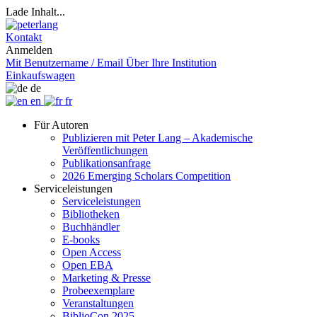
Lade Inhalt...
Kontakt
Anmelden
Mit Benutzername / Email
Über Ihre Institution
Einkaufswagen
de
en
fr
Für Autoren
Publizieren mit Peter Lang – Akademische
Veröffentlichungen
Publikationsanfrage
2026 Emerging Scholars Competition
Serviceleistungen
Serviceleistungen
Bibliotheken
Buchhändler
E-books
Open Access
Open EBA
Marketing & Presse
Probeexemplare
Veranstaltungen
BiblioCon 2025