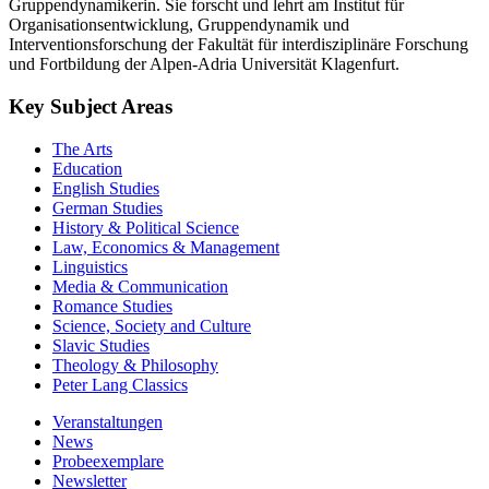
Gruppendynamikerin. Sie forscht und lehrt am Institut für
Organisationsentwicklung, Gruppendynamik und
Interventionsforschung der Fakultät für interdisziplinäre Forschung
und Fortbildung der Alpen-Adria Universität Klagenfurt.
Key Subject Areas
The Arts
Education
English Studies
German Studies
History & Political Science
Law, Economics & Management
Linguistics
Media & Communication
Romance Studies
Science, Society and Culture
Slavic Studies
Theology & Philosophy
Peter Lang Classics
Veranstaltungen
News
Probeexemplare
Newsletter