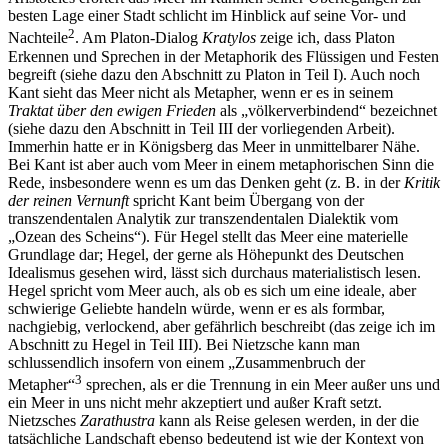
besten Lage einer Stadt schlicht im Hinblick auf seine Vor- und
2
Nachteile
. Am Platon-Dialog
Kratylos
zeige ich, dass Platon
Erkennen und Sprechen in der Metaphorik des Flüssigen und Festen
begreift (siehe dazu den Abschnitt zu Platon in Teil I). Auch noch
Kant sieht das Meer nicht als Metapher, wenn er es in seinem
Traktat über den ewigen Frieden
als „völkerverbindend“ bezeichnet
(siehe dazu den Abschnitt in Teil III der vorliegenden Arbeit).
Immerhin hatte er in Königsberg das Meer in unmittelbarer Nähe.
Bei Kant ist aber auch vom Meer in einem metaphorischen Sinn die
Rede, insbesondere wenn es um das Denken geht (z. B. in der
Kritik
der reinen Vernunft
spricht Kant beim Übergang von der
transzendentalen Analytik zur transzendentalen Dialektik vom
„Ozean des Scheins“). Für Hegel stellt das Meer eine materielle
Grundlage dar; Hegel, der gerne als Höhepunkt des Deutschen
Idealismus gesehen wird, lässt sich durchaus materialistisch lesen.
Hegel spricht vom Meer auch, als ob es sich um eine ideale, aber
schwierige Geliebte handeln würde, wenn er es als formbar,
nachgiebig, verlockend, aber gefährlich beschreibt (das zeige ich im
Abschnitt zu Hegel in Teil III). Bei Nietzsche kann man
schlussendlich insofern von einem „Zusammenbruch der
3
Metapher“
sprechen, als er die Trennung in ein Meer außer uns und
ein Meer in uns nicht mehr akzeptiert und außer Kraft setzt.
Nietzsches
Zarathustra
kann als Reise gelesen werden, in der die
tatsächliche Landschaft ebenso bedeutend ist wie der Kontext von