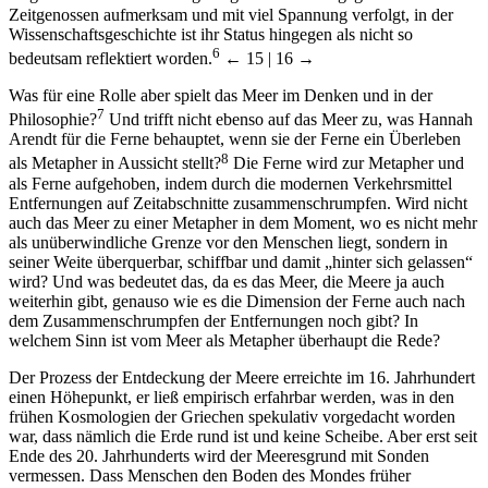
Zeitgenossen aufmerksam und mit viel Spannung verfolgt, in der
Wissenschaftsgeschichte ist ihr Status hingegen als nicht so
6
bedeutsam reflektiert worden.
← 15 | 16 →
Was für eine Rolle aber spielt das Meer im Denken und in der
7
Philosophie?
Und trifft nicht ebenso auf das Meer zu, was Hannah
Arendt für die Ferne behauptet, wenn sie der Ferne ein Überleben
8
als Metapher in Aussicht stellt?
Die Ferne wird zur Metapher und
als Ferne aufgehoben, indem durch die modernen Verkehrsmittel
Entfernungen auf Zeitabschnitte zusammenschrumpfen. Wird nicht
auch das Meer zu einer Metapher in dem Moment, wo es nicht mehr
als unüberwindliche Grenze vor den Menschen liegt, sondern in
seiner Weite überquerbar, schiffbar und damit „hinter sich gelassen“
wird? Und was bedeutet das, da es das Meer, die Meere ja auch
weiterhin gibt, genauso wie es die Dimension der Ferne auch nach
dem Zusammenschrumpfen der Entfernungen noch gibt? In
welchem Sinn ist vom Meer als Metapher überhaupt die Rede?
Der Prozess der Entdeckung der Meere erreichte im 16. Jahrhundert
einen Höhepunkt, er ließ empirisch erfahrbar werden, was in den
frühen Kosmologien der Griechen spekulativ vorgedacht worden
war, dass nämlich die Erde rund ist und keine Scheibe. Aber erst seit
Ende des 20. Jahrhunderts wird der Meeresgrund mit Sonden
vermessen. Dass Menschen den Boden des Mondes früher