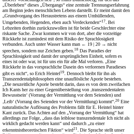
„Überleben“ dieses „Übergangs“ eine zentrale Trennungserfahrung
am Beginn jedes menschlichen Lebens darstellt. Er meint damit den
„Grundvorgang des Heraustretens aus einem Umhüllenden,
17
Umgebenden, Hegenden, eben auch Verdeckenden“
. Bei
Lebzeiten dorthin zurückzuwollen ist für beide Geschlechter eine
riskante Sache. Zwar kommen wir von dort, aber die vorzeitige
Rückkehr ist zumindest mit dem Risiko der Sprachlosigkeit
verbunden. Auch unter Wasser kann man
← 19 | 20 →
nicht
18
sprechen, sondern nur Zeichen geben.
Das Paradies der
Sprachlosigkeit und damit der ursprünglichen Einheit, sofern es
eines ist oder war, ist für uns ein für alle Mal verloren. „Eine
Rückkehr in das vorsprachliche Dasein des verlorenen Paradieses
19
gibt es nicht“, so Erich Heintel
. Dennoch bleibt für ihn als
Transzendentalphilosophen eine unauflösliche Aporie bestehen.
„Die neuzeitliche Aporie besteht darin, dass es von dem zweifachen
Ich Kants her zu einer Gegenüberstellung von ‚transzendentalem
Bewusstsein‘ (Vorrang der Vermittlung vor dem Seienden) und
20
‚Leib‘ (Vorrang des Seienden vor der Vermittlung) kommt“.
Eine
naturalistische Auflösung des Problems fällt für E. Heintel hinter
Kant zurück. Das Achten auf den „Vorrang der Vermittlung“ hat
allerdings zur Folge, „dass das leiblose transzendentale Ich nicht als
wirklich gedacht werden kann“ und dadurch „zu einer
21
erkenntnistheoretischen Fiktion“ wird
. Die Sprache stellt unser