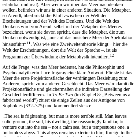
erfahrbar und real). Aber wenn wir über das Meer nachdenken
wollen, befinden wir uns in einer anderen Situation. Die Metapher,
so Arendt, überbrückt die Kluft zwischen der Welt der
Erscheinungen und der Welt des Denkens. Und die Welt des
Denkens wird von Arendt selbst mit der Metapher des Meeres
bezeichnet, wenn sie davon spricht, dass die Metapher, die zum
Denken notwendig ist, „uns auf das unsichere Meer der Spekulation
11
hinausführt“
. Was wie eine Zweiweltentheorie klingt – hier die
Welt der Erscheinungen, dort die Welt der Sprache –, ist als
12
Programm zur Überwindung der Metaphysik intendiert.
Auf die Frage, was das Meer bedeutet, hat die Philosophin und
Psychoanalytikerin Luce Irigaray eine klare Antwort. Für sie ist das
Meer die erste Projektionsfläche der verdrängten Beziehung zum
Anderen, sprich: zum anderen Geschlecht. Das Meer wäre damit die
Projektionsfläche und gleichermaßen die indirekte Darstellung der
Geschlechterdifferenz. In
To Be Two
(im Kapitel 8: „Between us a
fabricated world") zitiert sie einige Zeilen aus der Antigone von
Sophokles (332–375) und kommentiert sie so:
„The sea is frightening, but man is more terrible still. Man leaves
solid ground, the soil, his dwelling, the reassuringly familiar, to
venture out into the sea – not a calm sea, but a tempestuous one, a
bottomless abyss. This abyss remains exterior to him, foreign to the