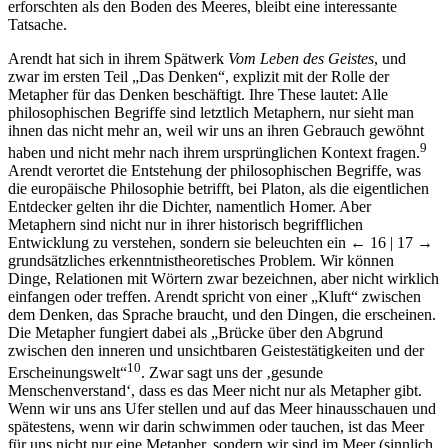
erforschten als den Boden des Meeres, bleibt eine interessante
Tatsache.
Arendt hat sich in ihrem Spätwerk
Vom Leben des Geistes
, und
zwar im ersten Teil „Das Denken“, explizit mit der Rolle der
Metapher für das Denken beschäftigt. Ihre These lautet: Alle
philosophischen Begriffe sind letztlich Metaphern, nur sieht man
ihnen das nicht mehr an, weil wir uns an ihren Gebrauch gewöhnt
9
haben und nicht mehr nach ihrem ursprünglichen Kontext fragen.
Arendt verortet die Entstehung der philosophischen Begriffe, was
die europäische Philosophie betrifft, bei Platon, als die eigentlichen
Entdecker gelten ihr die Dichter, namentlich Homer. Aber
Metaphern sind nicht nur in ihrer historisch begrifflichen
Entwicklung zu verstehen, sondern sie beleuchten ein
← 16 | 17 →
grundsätzliches erkenntnistheoretisches Problem. Wir können
Dinge, Relationen mit Wörtern zwar bezeichnen, aber nicht wirklich
einfangen oder treffen. Arendt spricht von einer „Kluft“ zwischen
dem Denken, das Sprache braucht, und den Dingen, die erscheinen.
Die Metapher fungiert dabei als „Brücke über den Abgrund
zwischen den inneren und unsichtbaren Geistestätigkeiten und der
10
Erscheinungswelt“
. Zwar sagt uns der ‚gesunde
Menschenverstand‘, dass es das Meer nicht nur als Metapher gibt.
Wenn wir uns ans Ufer stellen und auf das Meer hinausschauen und
spätestens, wenn wir darin schwimmen oder tauchen, ist das Meer
für uns nicht nur eine Metapher, sondern wir sind im Meer (sinnlich