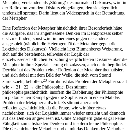
Metapher, verstanden als ‚Störung‘ des normalen Diskurses, wird in
der Reflexion von dem Diskurs eingefangen, den sie eigentlich
tendenziell sprengt. Darin liegt ein Widerspruch in der Betrachtung
der Metapher.
Eine Reflexion der Metapher hinsichtlich ihrer Besonderheit hätte
die Aufgabe, das ihr angemessene Denken im Denkprozess selber
erst zu erfinden, sonst wird immer eines gegen das andere
ausgespielt (nämlich die Heterogenität der Metapher gegen die
Logizität des Diskurses). Vielleicht liegt Blumenbergs Weigerung,
sich auf die bestehende, teilweise der Logik der
einzelwissenschaftlichen Forschung verpflichteten Diskurse über die
Metapher in ihrer Spezialisierung einzulassen, auch darin begründet.
Derrida hat das Problem einer Reflexion der Metapher thematisiert
und sich dabei mit dem Bild der Welle, die sich vom Strand
23
zurückzieht, beholfen.
Für ihn ist das Problem der Metapher so alt
wie
← 21 | 22 →
die Philosophie. Das stimmt
philosophiegeschichtlich, insofern die Etablierung der Philosophie
im platonischen Kampf gegen die Sophisten zum ersten Mal das
Problem der Metapher aufwirft. Es stimmt aber auch
reflexionsgeschichtlich, da die Frage, wie wir über etwas
nachdenken, sich der Logizität immer wieder entzieht und dennoch
auf das Denken angewiesen ist. Ohne Metaphern gäbe es gar keine
Fähigkeit zum abstrakten Denken und insofern keine Philosophie.
Die Geschichte der Metapher und damit das Denken der Metapher