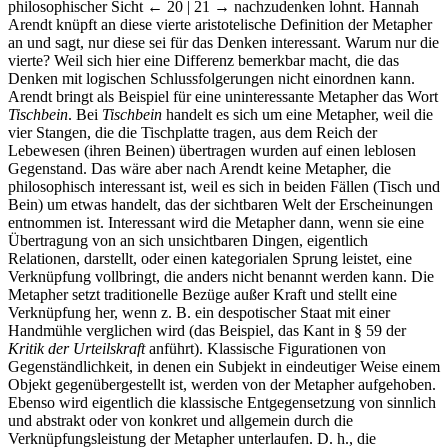
philosophischer Sicht
← 20 | 21 →
nachzudenken lohnt. Hannah
Arendt knüpft an diese vierte aristotelische Definition der Metapher
an und sagt, nur diese sei für das Denken interessant. Warum nur die
vierte? Weil sich hier eine Differenz bemerkbar macht, die das
Denken mit logischen Schlussfolgerungen nicht einordnen kann.
Arendt bringt als Beispiel für eine uninteressante Metapher das Wort
Tischbein
. Bei
Tischbein
handelt es sich um eine Metapher, weil die
vier Stangen, die die Tischplatte tragen, aus dem Reich der
Lebewesen (ihren Beinen) übertragen wurden auf einen leblosen
Gegenstand. Das wäre aber nach Arendt keine Metapher, die
philosophisch interessant ist, weil es sich in beiden Fällen (Tisch und
Bein) um etwas handelt, das der sichtbaren Welt der Erscheinungen
entnommen ist. Interessant wird die Metapher dann, wenn sie eine
Übertragung von an sich unsichtbaren Dingen, eigentlich
Relationen, darstellt, oder einen kategorialen Sprung leistet, eine
Verknüpfung vollbringt, die anders nicht benannt werden kann. Die
Metapher setzt traditionelle Bezüge außer Kraft und stellt eine
Verknüpfung her, wenn z. B. ein despotischer Staat mit einer
Handmühle verglichen wird (das Beispiel, das Kant in § 59 der
Kritik der Urteilskraft
anführt). Klassische Figurationen von
Gegenständlichkeit, in denen ein Subjekt in eindeutiger Weise einem
Objekt gegenübergestellt ist, werden von der Metapher aufgehoben.
Ebenso wird eigentlich die klassische Entgegensetzung von sinnlich
und abstrakt oder von konkret und allgemein durch die
Verknüpfungsleistung der Metapher unterlaufen. D. h., die