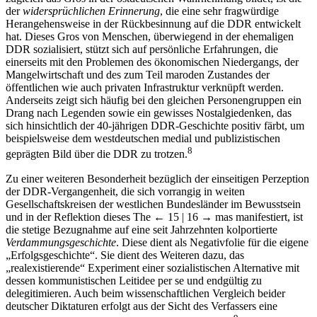
der
widersprüchlichen Erinnerung
, die eine sehr fragwürdige
Herangehensweise in der Rückbesinnung auf die DDR entwickelt
hat. Dieses Gros von Menschen, überwiegend in der ehemaligen
DDR sozialisiert, stützt sich auf persönliche Erfahrungen, die
einerseits mit den Problemen des ökonomischen Niedergangs, der
Mangelwirtschaft und des zum Teil maroden Zustandes der
öffentlichen wie auch privaten Infra­struktur verknüpft werden.
Anderseits zeigt sich häufig bei den gleichen Personengruppen ein
Drang nach Legenden sowie ein gewisses Nostalgiedenken, das
sich hinsichtlich der 40-jährigen DDR-Geschichte positiv färbt, um
beispielsweise dem westdeutschen medial und publizistischen
8
geprägten Bild über die DDR zu trotzen.
Zu einer weiteren Besonderheit bezüglich der einseitigen Perzeption
der DDR-Vergangenheit, die sich vorrangig in weiten
Gesellschaftskreisen der westlichen Bundesländer im Bewusstsein
und in der Reflektion dieses The
← 15 | 16 →
mas manifestiert, ist
die stetige Bezugnahme auf eine seit Jahrzehnten kolportierte
Verdammungsgeschichte
. Diese dient als Negativfolie für die eigene
„Erfolgsgeschichte“. Sie dient des Weiteren dazu, das
„realexistierende“ Experiment einer sozialistischen Alternative mit
dessen kommunistischen Leitidee per se und endgültig zu
delegitimieren. Auch beim wissenschaftlichen Vergleich beider
deutscher Diktaturen erfolgt aus der Sicht des Verfassers eine