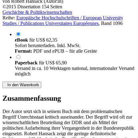
von
Robert Hansack (Autor:in)
©2015
Dissertation
154 Seiten
Geschichte & Politikwissenschaften
Reihe:
Europäische Hochschulschriften / European University
Studies / Publications Universitaires Européennes
, Band 1096
eBook
für
US$ 62,35
Sofort herunterladen. Inkl. MwSt.
Format:
PDF und ePUB – für alle Geräte
Paperback
für
US$ 65,90
Versand in ca. 10 Werktagen national, internationaler Versand
möglich
In den Warenkorb
Zusammenfassung
Der Autor setzt sich in seinem Buch mit dem problematischen
Begriff Unrechtsstaat kritisch auseinander. Der Begriff wird oft zur
wissenschaftlichen Beurteilung der DDR und als Mittel der
politischen Aufarbeitung ihrer Vergangenheit in der Bundesrepublik
eingesetzt. Robert Hansack zeigt die geringe definitorische