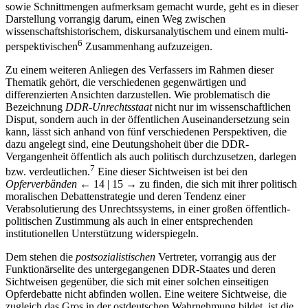
sowie Schnittmengen aufmerksam gemacht wurde, geht es in dieser
Darstellung vorrangig darum, einen Weg zwischen
wissenschaftshistorischem, diskursanalytischem und einem multi­
6
perspektivischen
Zusammenhang aufzuzeigen.
Zu einem weiteren Anliegen des Verfassers im Rahmen dieser
Thematik gehört, die verschiedenen gegenwärtigen und
differenzierten Ansichten darzustellen. Wie problematisch die
Bezeichnung
DDR-Unrechtsstaat
nicht nur im wissenschaftlichen
Disput, sondern auch in der öffentlichen Auseinandersetzung sein
kann, lässt sich anhand von fünf verschiedenen Perspektiven, die
dazu angelegt sind, eine Deutungshoheit über die DDR-
Vergangenheit öffentlich als auch politisch durchzusetzen, darlegen
7
bzw. verdeutlichen.
Eine dieser Sichtweisen ist bei den
Opferverbänden
← 14 | 15 →
zu finden, die sich mit ihrer politisch
moralischen Debattenstrategie und deren Tendenz einer
Verabsolutierung des Unrechtssystems, in einer großen öffentlich-
politischen Zustimmung als auch in einer entsprechenden
institutionellen Unterstützung widerspiegeln.
Dem stehen die
postsozialistischen
Vertreter, vorrangig aus der
Funktionärselite des untergegangenen DDR-Staates und deren
Sichtweisen gegenüber, die sich mit einer solchen einseitigen
Opferdebatte nicht abfinden wollen. Eine weitere Sichtweise, die
zugleich das Gros in der ostdeutschen Wahrnehmung bildet, ist die