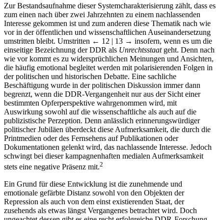
Zur Bestandsaufnahme dieser Systemcharakterisierung zählt, dass es
zum einen nach über zwei Jahrzehnten zu einem nachlassenden
Interesse gekommen ist und zum anderen diese Thematik nach wie
vor in der öffentlichen und wissenschaftlichen Auseinandersetzung
umstritten bleibt. Umstritten
← 12 | 13 →
insofern, wenn es um die
einseitige Bezeichnung der DDR als
Unrechtsstaat
geht. Denn nach
wie vor kommt es zu widersprüchlichen Meinungen und Ansichten,
die häufig emotional begleitet werden mit polarisierenden Folgen in
der politischen und historischen Debatte. Eine sachliche
Beschäftigung wurde in der politischen Diskussion immer dann
begrenzt, wenn die DDR-Vergangenheit nur aus der Sicht einer
bestimmten Opferperspektive wahrgenommen wird, mit
Auswirkung sowohl auf die wissenschaftliche als auch auf die
publizistische Perzeption. Denn anlässlich erinnerungswürdiger
politischer Jubiläen überdeckt diese Aufmerksamkeit, die durch die
Printmedien oder des Fernsehens auf Publikationen oder
Dokumentationen gelenkt wird, das nachlassende Interesse. Jedoch
schwingt bei dieser kampagnenhaften medialen Aufmerksamkeit
2
stets eine negative Präsenz mit.
Ein Grund für diese Entwicklung ist die zunehmende und
emotionale gefärbte Distanz sowohl von den Objekten der
Repression als auch von dem einst existierenden Staat, der
zusehends als etwas längst Vergangenes betrachtet wird. Doch
ungeachtet dessen gibt es eine recht erfolgreiche DDR-Forschung,