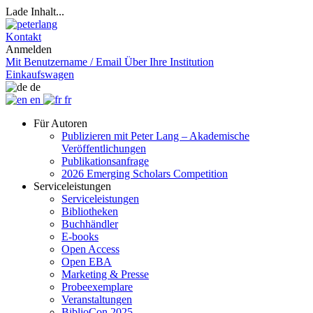
Lade Inhalt...
Kontakt
Anmelden
Mit Benutzername / Email
Über Ihre Institution
Einkaufswagen
de
en
fr
Für Autoren
Publizieren mit Peter Lang – Akademische
Veröffentlichungen
Publikationsanfrage
2026 Emerging Scholars Competition
Serviceleistungen
Serviceleistungen
Bibliotheken
Buchhändler
E-books
Open Access
Open EBA
Marketing & Presse
Probeexemplare
Veranstaltungen
BiblioCon 2025