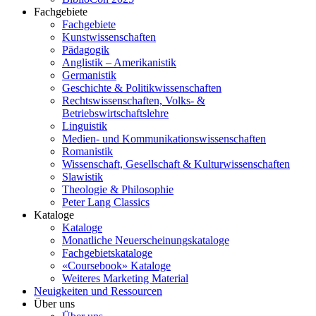
Fachgebiete
Fachgebiete
Kunstwissenschaften
Pädagogik
Anglistik – Amerikanistik
Germanistik
Geschichte & Politikwissenschaften
Rechtswissenschaften, Volks- &
Betriebswirtschaftslehre
Linguistik
Medien- und Kommunikationswissenschaften
Romanistik
Wissenschaft, Gesellschaft & Kulturwissenschaften
Slawistik
Theologie & Philosophie
Peter Lang Classics
Kataloge
Kataloge
Monatliche Neuerscheinungskataloge
Fachgebietskataloge
«Coursebook» Kataloge
Weiteres Marketing Material
Neuigkeiten und Ressourcen
Über uns