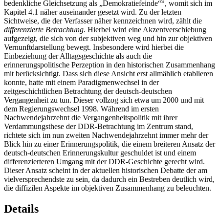
9
bedenkliche Gleichsetzung als „Demokratiefeinde“
, womit sich im
Kapitel 4.1 näher auseinander gesetzt wird. Zu der letzten
Sichtweise, die der Verfasser näher kennzeichnen wird, zählt die
differenzierte Betrachtung
. Hierbei wird eine Akzentverschiebung
aufgezeigt, die sich von der subjektiven weg und hin zur objektiven
Vernunftdarstellung bewegt. Insbesondere wird hierbei die
Einbeziehung der Alltagsgeschichte als auch die
erinnerungspolitische Perzeption in den historischen Zusammenhang
mit berücksichtigt. Dass sich diese Ansicht erst allmählich etablieren
konnte, hatte mit einem Paradigmenwechsel in der
zeitgeschichtlichen Betrachtung der deutsch-deutschen
Vergangenheit zu tun. Dieser vollzog sich etwa um 2000 und mit
dem Regierungswechsel 1998. Während im ersten
Nachwendejahrzehnt die Vergangenheitspolitik mit ihrer
Verdammungsthese der DDR-Betrachtung im Zentrum stand,
richtete sich im nun zweiten Nachwendejahrzehnt immer mehr der
Blick hin zu einer Erinnerungspolitik, die einem breiteren Ansatz der
deutsch-deutschen Erinnerungskultur geschuldet ist und einem
differenzierteren Umgang mit der DDR-Geschichte gerecht wird.
Dieser Ansatz scheint in der aktuellen historischen Debatte der am
vielversprechendste zu sein, da dadurch ein Bestreben deutlich wird,
die diffizilen Aspekte im objektiven Zusammenhang zu beleuchten.
Details