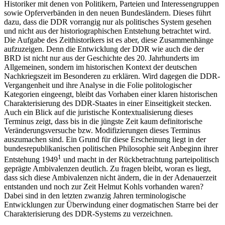
Historiker mit denen von Politikern, Parteien und Interessengruppen
sowie Opferverbänden in den neuen Bundesländern. Dieses führt
dazu, dass die DDR vorrangig nur als politisches System gesehen
und nicht aus der historiographischen Entstehung betrachtet wird.
Die Aufgabe des Zeithistorikers ist es aber, diese Zusammenhänge
aufzuzeigen. Denn die Entwicklung der DDR wie auch die der
BRD ist nicht nur aus der Geschichte des 20. Jahrhunderts im
Allgemeinen, sondern im historischen Kontext der deutschen
Nachkriegszeit im Besonderen zu erklären. Wird dagegen die DDR-
Vergangenheit und ihre Analyse in die Folie politologischer
Kategorien eingeengt, bleibt das Vorhaben einer klaren historischen
Charakterisierung des DDR-Staates in einer Einseitigkeit stecken.
Auch ein Blick auf die juristische Kontextualisierung dieses
Terminus zeigt, dass bis in die jüngste Zeit kaum definitorische
Veränderungsversuche bzw. Modifizierungen dieses Terminus
auszumachen sind. Ein Grund für diese Erscheinung liegt in der
bundesrepublikanischen politischen Philosophie seit Anbeginn ihrer
1
Entstehung 1949
und macht in der Rückbetrachtung parteipolitisch
geprägte Ambivalenzen deutlich. Zu fragen bleibt, woran es liegt,
dass sich diese Ambivalenzen nicht ändern, die in der Adenauerzeit
entstanden und noch zur Zeit Helmut Kohls vorhanden waren?
Dabei sind in den letzten zwanzig Jahren terminologische
Entwicklungen zur Überwindung einer dogmatischen Starre bei der
Charakterisierung des DDR-Systems zu verzeichnen.