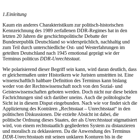
1.
Einleitung
Kaum ein anderes Charakteristikum zur politisch-historischen
Kennzeichnung des 1989 zerfallenen DDR-Regimes hat in den
letzten 20 Jahren die geschichtspolitische Debatte der
Bundesrepublik Deutschland so widersprüchlich, nachhaltig und
zum Teil durch unterschiedliche Ost- und Westerfahrungen im
geteilten Deutschland nach 1945 emotional geprägt wie der
Terminus politicus
DDR-Unrechtsstaat
.
Wie polarisierend dieser Begriff sein kann, wird daran deutlich, dass
er gleichermaßen unter Historikern wie Juristen umstritten ist. Eine
wissenschaftlich haltbare Definition des Terminus kann bislang
weder von der Rechtswissenschaft noch von den Sozial- und
Geisteswissenschaften geboten werden. Doch nicht nur diese beiden
Fachrichtungen sind sich darüber uneins. Auch die politologische
Sicht ist in diesem Disput eingebunden. Nach wie vor findet sich die
Applizierung des Konträren „Rechtsstaat – Unrechtsstaat“ in den
politischen Diskussionen. Die erzielte Absicht ist dabei, die
politische Ordnung dieses Staates, der als
Unrechtsstaat
stigmatisiert
wird, von einem rechtsstaatlich gegliederten System zu distanzieren
und moralisch zu deklassieren. Da die Anwendung des Terminus
DDR-Unrechtsstaats
mit seinen unklaren Konturen bis in die