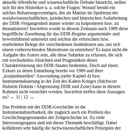
aktuelle öffentliche und wissenschaftliche Debatte hinreicht, stellen
sich für den Historiker u. a. solche Fragen: Worauf beruht ein
solches Beharrungsvermögen, ihn als Matrize im Spektrum der
sozialwissenschaftlichen, juristischen und historischen Aufarbeitung
der DDR-Vergangenheit immer wieder zu kolportieren bzw. zu
thematisieren? Inwiefern wurde in diesem Zeitraum nach 1989 diese
begriffliche Zuordnung für das DDR-Regime argumentativ und
beweisführend untersetzt und reichen die erforschten bzw.
erarbeiteten Belege der verschiedenen Institutionen aus, um sich
einem vorherrschenden
Mainstream
zu entziehen? Es kann nicht die
Aufgabe des Autors sein, alle diese Subjekte zu erfassen, die sich
mit wechselnden Absichten und Pragmatiken dieser
Charakterisierung des DDR-Staates bedienten. Doch auf einen
Exkurs zu deren Entstehung bereits vor 1989 und ihrer
„konjunkturellen“ Anwendung (siehe Kapitel 4) bzw.
Instrumentalisierung in der Zeit des Kalten Krieges (Stichwort
Halstein Doktrin / Abgrenzung DDR und Zone) kann in diesem
Rahmen nicht verzichtet werden. Inwiefern treffen diese Aussagen
zu?
← 11 | 12 →
Das Problem mit der DDR-Geschichte ist die
Instrumentalisierbarkeit, die zugleich auch ein Problem des
Geschichtsgegenstandes der Zeitgeschichte ist. Zu viele
Interessengruppen sind mit dieser Thematik beschäftigt. Dabei
kollidieren sehr häufig die fachwissenschaftlichen Prinzipien der