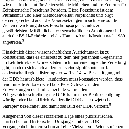
wie u. a. im Institut für Zeitgeschichte München und im Zentrum für
Zeithistorische Forschung Potsdam. Diese Forschung ist dem
Pluralismus und einer Methodenvielfalt verpflichtet und birgt
dementsprechend auch die Voraussetzungen in sich, eine solide
Weiterentwicklung dieses Forschungsgegenstandes zu
gewährleisten. Mit ähnlichen wissenschaftlichen Ambitionen sind
auch die BStU-Behörde und das Hannah-Arendt-Institut nach 1989
3
angetreten.
Hinsichtlich dieser wissenschaftlichen Ausrichtungen ist zu
konstatieren, dass es einerseits zu dem hier genannten Gegenstand
im Lehrbetrieb der Universitäten nicht nur eine ungleiche Verteilung
gibt, sondern sich auch andererseits eine signifikante nord-
ostdeutsche Regionalisierung der
← 13 | 14 →
Beschäftigung mit
4
der DDR herausbildete.
Außerdem muss konstatiert werden, dass
renommierte Autoren wie Hans-Peter Schwarz in den
Entwicklungen der fünf Jahrzehnte währenden
Zeitgeschichtsschreibung die DDR kaum einer Berücksichtigung
würdigt oder Hans-Ulrich Wehler die DDR als „sowjetische
5
Satrapie“ bezeichnet und damit das Bild der DDR verzerrt.
Ausgehend von dieser skizzierten Lage eines publizistischen,
juristischen und historischen Umganges mit der DDR-
Vergangenheit, in dem schon auf eine Vielzahl von Widersprüchen