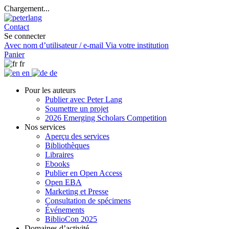
Chargement...
Contact
Se connecter
Avec nom d’utilisateur / e-mail
Via votre institution
Panier
fr
en
de
Pour les auteurs
Publier avec Peter Lang
Soumettre un projet
2026 Emerging Scholars Competition
Nos services
Aperçu des services
Bibliothèques
Libraires
Ebooks
Publier en Open Access
Open EBA
Marketing et Presse
Consultation de spécimens
Événements
BiblioCon 2025
Domaines d’activité