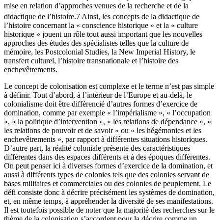
mise en relation d’approches venues de la recherche et de la
didactique de l’histoire.
7
Ainsi, les concepts de la didactique de
l’histoire concernant la « conscience historique » et la « culture
historique » jouent un rôle tout aussi important que les nouvelles
approches des études des spécialistes telles que la culture de
mémoire, les Postcolonial Studies, la New Imperial History, le
transfert culturel, l’histoire transnationale et l’histoire des
enchevêtrements.
Le concept de colonisation est complexe et le terme n’est pas simple
à définir. Tout d’abord, à l’intérieur de l’Europe et au-delà, le
colonialisme doit être différencié d’autres formes d’exercice de
domination, comme par exemple « l’impérialisme », « l’occupation
», « la politique d’intervention », « les relations de dépendance », «
les relations de pouvoir et de savoir » ou « les hégémonies et les
enchevêtrements », par rapport à différentes situations historiques.
D’autre part, la réalité coloniale présente des caractéristiques
différentes dans des espaces différents et à des époques différentes.
On peut penser ici à diverses formes d’exercice de la domination, et
aussi à différents types de colonies tels que des colonies servant de
bases militaires et commerciales ou des colonies de peuplement. Le
défi consiste donc à décrire précisément les systèmes de domination,
et, en même temps, à appréhender la diversité de ses manifestations.
Il est toutefois possible de noter que la majorité des recherches sur le
thème de la colonisation s’accordent pour la décrire comme un