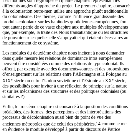
Les modules sont regroupés en quatre chapitres représentant les
différents angles d’approche du projet. Le premier chapitre, consacré
à la colonisation outre-mer, utilise une approche plutôt traditionnelle
du colonialisme. Des thèmes, comme l’influence grandissante des
produits coloniaux sur les habitudes quotidiennes européennes, font
tout autant partie de ce vaste chapitre aux multiples développements
que, par exemple, la traite des Noirs transatlantique ou les structures
de pouvoir sur lesquelles elle s’appuyait et qui étaient nécessaires au
fonctionnement de ce système.
Les modules du deuxième chapitre nous incitent à nous demander
dans quelle mesure les relations de dominance intra-européennes
peuvent être considérées comme des relations de type colonial. Ils
offrent, par exemple avec des documents-sources et des propositions
d’enseignement sur les relations entre l’Allemagne et la Pologne au
e
e
XIX
siècle ou entre l’Union soviétique et l’Estonie au XX
siècle,
des possibilités pour inviter à une réflexion de principe sur la nature
et sur les mécanismes des structures et des politiques coloniales (ou
similaires ?).
Enfin, le troisième chapitre est consacré à la question des conditions
préalables, des formes, des perceptions et des interprétations des
processus de décolonisation aussi bien du point de vue des
anciennes métropoles que de celui des périphéries,
14
comme le met
en évidence le module développé à partir du discours de Patrice