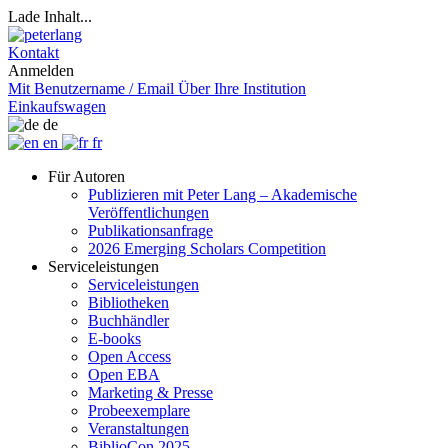
Lade Inhalt...
Kontakt
Anmelden
Mit Benutzername / Email
Über Ihre Institution
Einkaufswagen
de
en
fr
Für Autoren
Publizieren mit Peter Lang – Akademische
Veröffentlichungen
Publikationsanfrage
2026 Emerging Scholars Competition
Serviceleistungen
Serviceleistungen
Bibliotheken
Buchhändler
E-books
Open Access
Open EBA
Marketing & Presse
Probeexemplare
Veranstaltungen
BiblioCon 2025