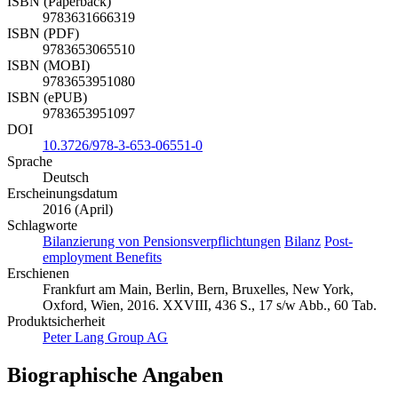
ISBN (Paperback)
9783631666319
ISBN (PDF)
9783653065510
ISBN (MOBI)
9783653951080
ISBN (ePUB)
9783653951097
DOI
10.3726/978-3-653-06551-0
Sprache
Deutsch
Erscheinungsdatum
2016 (April)
Schlagworte
Bilanzierung von Pensionsverpflichtungen
Bilanz
Post-
employment Benefits
Erschienen
Frankfurt am Main, Berlin, Bern, Bruxelles, New York,
Oxford, Wien, 2016. XXVIII, 436 S., 17 s/w Abb., 60 Tab.
Produktsicherheit
Peter Lang Group AG
Biographische Angaben