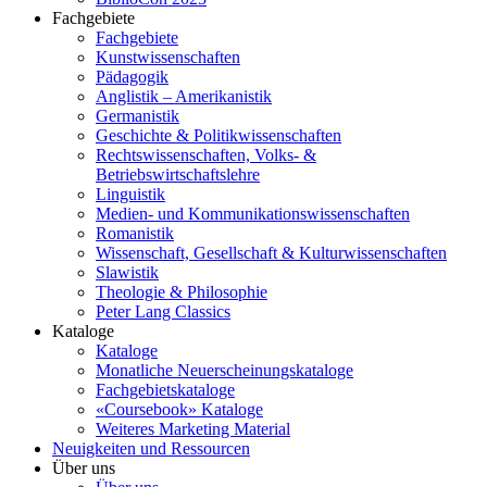
Fachgebiete
Fachgebiete
Kunstwissenschaften
Pädagogik
Anglistik – Amerikanistik
Germanistik
Geschichte & Politikwissenschaften
Rechtswissenschaften, Volks- &
Betriebswirtschaftslehre
Linguistik
Medien- und Kommunikationswissenschaften
Romanistik
Wissenschaft, Gesellschaft & Kulturwissenschaften
Slawistik
Theologie & Philosophie
Peter Lang Classics
Kataloge
Kataloge
Monatliche Neuerscheinungskataloge
Fachgebietskataloge
«Coursebook» Kataloge
Weiteres Marketing Material
Neuigkeiten und Ressourcen
Über uns