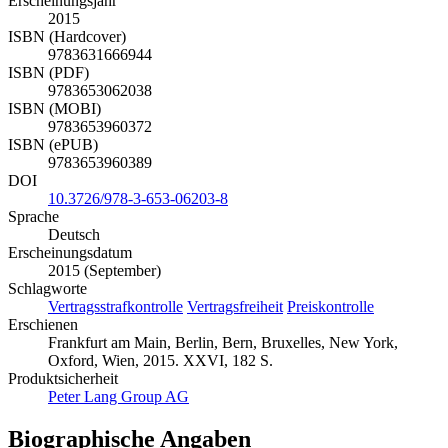
Erscheinungsjahr
2015
ISBN (Hardcover)
9783631666944
ISBN (PDF)
9783653062038
ISBN (MOBI)
9783653960372
ISBN (ePUB)
9783653960389
DOI
10.3726/978-3-653-06203-8
Sprache
Deutsch
Erscheinungsdatum
2015 (September)
Schlagworte
Vertragsstrafkontrolle
Vertragsfreiheit
Preiskontrolle
Erschienen
Frankfurt am Main, Berlin, Bern, Bruxelles, New York,
Oxford, Wien, 2015. XXVI, 182 S.
Produktsicherheit
Peter Lang Group AG
Biographische Angaben