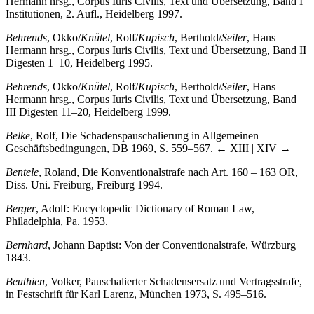
Hermann hrsg., Corpus Iuris Civilis, Text und Übersetzung, Band I
Institutionen, 2. Aufl., Heidelberg 1997.
Behrends
, Okko/
Knütel
, Rolf/
Kupisch
, Berthold/
Seiler
, Hans
Hermann hrsg., Corpus Iuris Civilis, Text und Übersetzung, Band II
Digesten 1–10, Heidelberg 1995.
Behrends
, Okko/
Knütel
, Rolf/
Kupisch
, Berthold/
Seiler
, Hans
Hermann hrsg., Corpus Iuris Civilis, Text und Übersetzung, Band
III Digesten 11–20, Heidelberg 1999.
Belke
, Rolf, Die Schadenspauschalierung in Allgemeinen
Geschäftsbedingungen, DB 1969, S. 559–567.
← XIII | XIV →
Bentele
, Roland, Die Konventionalstrafe nach Art. 160 – 163 OR,
Diss. Uni. Freiburg, Freiburg 1994.
Berger
, Adolf: Encyclopedic Dictionary of Roman Law,
Philadelphia, Pa. 1953.
Bernhard
, Johann Baptist: Von der Conventionalstrafe, Würzburg
1843.
Beuthien
, Volker, Pauschalierter Schadensersatz und Vertragsstrafe,
in Festschrift für Karl Larenz, München 1973, S. 495–516.