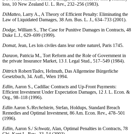
loss, 10 New Zealand U. L. Rev., 232–256 (1983).
DiMatteo
, Larry A., A Theory of Efficient Penalty: Eliminating the
Law of Liquidated Damages, 38 Am. Bus. L. J., 634–733 (2001).
Dodge
, William S., The Case for Punitive Damages in Contracts, 48
Duke L.J., 629–699 (1999).
Domat
, Jean, Les lois civiles dans leur ordre naturel, Paris 1745.
Danzon
, Patricia M., Tort Reform and the Role of Government in
the private Insurance Market, 13 J. Legal Stud., 517–549 (1984).
Dittrich
Robert/
Tades
, Helmuth, Das Allgemeine Bürgerliche
Gesetzbuch, 34. Aufl., Wien 1994.
Edlin
, Aaron S., Cadillac Contracts and Up-Front Payments:
Efficient Investment Under Expectation Damages, 12 J. L. Econ. &
Org., 98–118 (1996).
Edlin
Aaron S./
Rechelstein
, Stefan, Holdups, Standard Breach
Remedies and Optimal Investment, 86 Am. Econ. Rev., 478–501
(1996).
Edlin
, Aaron S./
Schwatz
, Alan, Optimal Penalties in Contracts, 78
Chi.-Kent L. Rev., 33–54 (2003).