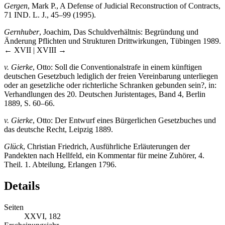
Gergen
, Mark P., A Defense of Judicial Reconstruction of Contracts,
71 IND. L. J., 45–99 (1995).
Gernhuber
, Joachim, Das Schuldverhältnis: Begründung und
Änderung Pflichten und Strukturen Drittwirkungen, Tübingen 1989.
← XVII | XVIII →
v. Gierke
, Otto: Soll die Conventionalstrafe in einem künftigen
deutschen Gesetzbuch lediglich der freien Vereinbarung unterliegen
oder an gesetzliche oder richterliche Schranken gebunden sein?, in:
Verhandlungen des 20. Deutschen Juristentages, Band 4, Berlin
1889, S. 60–66.
v. Gierke
, Otto: Der Entwurf eines Bürgerlichen Gesetzbuches und
das deutsche Recht, Leipzig 1889.
Glück
, Christian Friedrich, Ausführliche Erläuterungen der
Pandekten nach Hellfeld, ein Kommentar für meine Zuhörer, 4.
Theil. 1. Abteilung, Erlangen 1796.
Details
Seiten
XXVI, 182