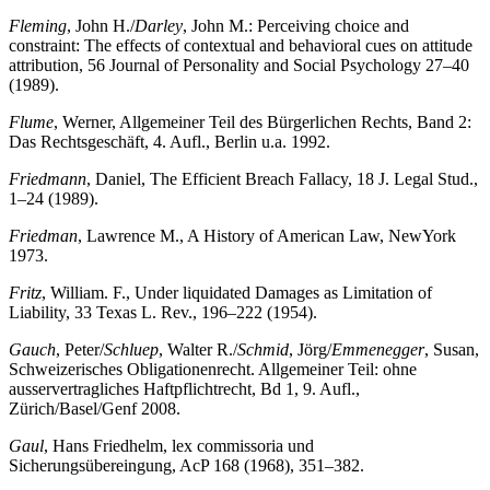
Fleming
, John H./
Darley
, John M.: Perceiving choice and
constraint: The effects of contextual and behavioral cues on attitude
attribution, 56 Journal of Personality and Social Psychology 27–40
(1989).
Flume
, Werner, Allgemeiner Teil des Bürgerlichen Rechts, Band 2:
Das Rechtsgeschäft, 4. Aufl., Berlin u.a. 1992.
Friedmann
, Daniel, The Efficient Breach Fallacy, 18 J. Legal Stud.,
1–24 (1989).
Friedman
, Lawrence M., A History of American Law, NewYork
1973.
Fritz
, William. F., Under liquidated Damages as Limitation of
Liability, 33 Texas L. Rev., 196–222 (1954).
Gauch
, Peter/
Schluep
, Walter R./
Schmid
, Jörg/
Emmenegger
, Susan,
Schweizerisches Obligationenrecht. Allgemeiner Teil: ohne
ausservertragliches Haftpflichtrecht, Bd 1, 9. Aufl.,
Zürich/Basel/Genf 2008.
Gaul
, Hans Friedhelm, lex commissoria und
Sicherungsübereingung, AcP 168 (1968), 351–382.