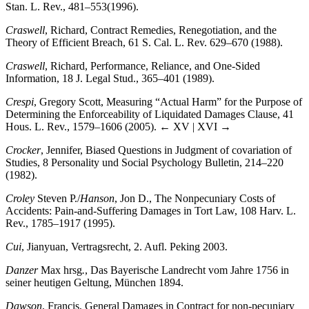
Stan. L. Rev., 481–553(1996).
Craswell
, Richard, Contract Remedies, Renegotiation, and the
Theory of Efficient Breach, 61 S. Cal. L. Rev. 629–670 (1988).
Craswell
, Richard, Performance, Reliance, and One-Sided
Information, 18 J. Legal Stud., 365–401 (1989).
Crespi
, Gregory Scott, Measuring “Actual Harm” for the Purpose of
Determining the Enforceability of Liquidated Damages Clause, 41
Hous. L. Rev., 1579–1606 (2005).
← XV | XVI →
Crocker
, Jennifer, Biased Questions in Judgment of covariation of
Studies, 8 Personality und Social Psychology Bulletin, 214–220
(1982).
Croley
Steven P./
Hanson
, Jon D., The Nonpecuniary Costs of
Accidents: Pain-and-Suffering Damages in Tort Law, 108 Harv. L.
Rev., 1785–1917 (1995).
Cui
, Jianyuan, Vertragsrecht, 2. Aufl. Peking 2003.
Danzer
Max hrsg
.
, Das Bayerische Landrecht vom Jahre 1756 in
seiner heutigen Geltung, München 1894.
Dawson
, Francis, General Damages in Contract for non-pecuniary