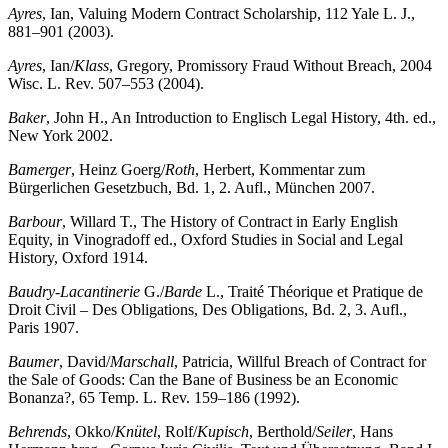
Ayres
, Ian, Valuing Modern Contract Scholarship, 112 Yale L. J.,
881–901 (2003).
Ayres
, Ian/
Klass
, Gregory, Promissory Fraud Without Breach, 2004
Wisc. L. Rev. 507–553 (2004).
Baker
, John H., An Introduction to Englisch Legal History, 4th. ed.,
New York 2002.
Bamerger
, Heinz Goerg/
Roth
, Herbert, Kommentar zum
Bürgerlichen Gesetzbuch, Bd. 1, 2. Aufl., München 2007.
Barbour
, Willard T., The History of Contract in Early English
Equity, in Vinogradoff ed., Oxford Studies in Social and Legal
History, Oxford 1914.
Baudry-Lacantinerie
G./
Barde
L., Traité Théorique et Pratique de
Droit Civil – Des Obligations, Des Obligations, Bd. 2, 3. Aufl.,
Paris 1907.
Baumer
, David/
Marschall
, Patricia, Willful Breach of Contract for
the Sale of Goods: Can the Bane of Business be an Economic
Bonanza?, 65 Temp. L. Rev. 159–186 (1992).
Behrends
, Okko/
Knütel
, Rolf/
Kupisch
, Berthold/
Seiler
, Hans