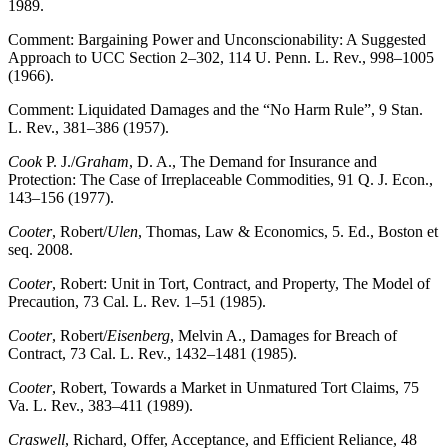
1989.
Comment: Bargaining Power and Unconscionability: A Suggested
Approach to UCC Section 2–302, 114 U. Penn. L. Rev., 998–1005
(1966).
Comment: Liquidated Damages and the “No Harm Rule”, 9 Stan.
L. Rev., 381–386 (1957).
Cook
P. J./
Graham
, D. A., The Demand for Insurance and
Protection: The Case of Irreplaceable Commodities, 91 Q. J. Econ.,
143–156 (1977).
Cooter
, Robert/
Ulen
, Thomas, Law & Economics, 5. Ed., Boston et
seq. 2008.
Cooter
, Robert: Unit in Tort, Contract, and Property, The Model of
Precaution, 73 Cal. L. Rev. 1–51 (1985).
Cooter
, Robert/
Eisenberg
, Melvin A., Damages for Breach of
Contract, 73 Cal. L. Rev., 1432–1481 (1985).
Cooter
, Robert, Towards a Market in Unmatured Tort Claims, 75
Va. L. Rev., 383–411 (1989).
Craswell
, Richard, Offer, Acceptance, and Efficient Reliance, 48