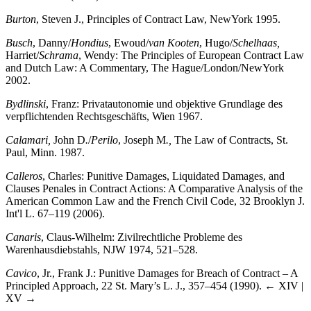
Burton
, Steven J., Principles of Contract Law, NewYork 1995.
Busch
, Danny/
Hondius
, Ewoud/
van Kooten
, Hugo/
Schelhaas,
Harriet/
Schrama
, Wendy: The Principles of European Contract Law
and Dutch Law: A Commentary, The Hague/London/NewYork
2002.
Bydlinski
, Franz: Privatautonomie und objektive Grundlage des
verpflichtenden Rechtsgeschäfts, Wien 1967.
Calamari,
John D
.
/
Perilo
, Joseph M
.,
The Law of Contracts, St.
Paul, Minn. 1987.
Calleros
, Charles: Punitive Damages, Liquidated Damages, and
Clauses Penales in Contract Actions: A Comparative Analysis of the
American Common Law and the French Civil Code, 32 Brooklyn J.
Int'l L. 67–119 (2006).
Canaris
, Claus-Wilhelm: Zivilrechtliche Probleme des
Warenhausdiebstahls, NJW 1974, 521–528.
Cavico
, Jr., Frank J.: Punitive Damages for Breach of Contract – A
Principled Approach, 22 St. Mary’s L. J., 357–454 (1990).
← XIV |
XV →