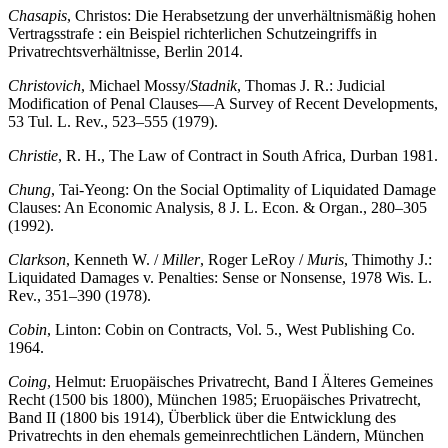
Chasapis
, Christos: Die Herabsetzung der unverhältnismäßig hohen
Vertragsstrafe : ein Beispiel richterlichen Schutzeingriffs in
Privatrechtsverhältnisse, Berlin 2014.
Christovich
, Michael Mossy/
Stadnik
, Thomas J. R.: Judicial
Modification of Penal Clauses—A Survey of Recent Developments,
53 Tul. L. Rev., 523–555 (1979).
Christie
, R. H., The Law of Contract in South Africa, Durban 1981.
Chung
, Tai-Yeong: On the Social Optimality of Liquidated Damage
Clauses: An Economic Analysis, 8 J. L. Econ. & Organ., 280–305
(1992).
Clarkson
, Kenneth W. /
Miller
, Roger LeRoy /
Muris
, Thimothy J.:
Liquidated Damages v. Penalties: Sense or Nonsense, 1978 Wis. L.
Rev., 351–390 (1978).
Cobin
, Linton: Cobin on Contracts, Vol. 5., West Publishing Co.
1964.
Coing
, Helmut: Eruopäisches Privatrecht, Band I Älteres Gemeines
Recht (1500 bis 1800), München 1985; Eruopäisches Privatrecht,
Band II (1800 bis 1914), Überblick über die Entwicklung des
Privatrechts in den ehemals gemeinrechtlichen Ländern, München