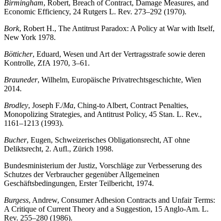
Birmingham
, Robert, Breach of Contract, Damage Measures, and
Economic Efficiency, 24 Rutgers L. Rev. 273–292 (1970).
Bork
, Robert H., The Antitrust Paradox: A Policy at War with Itself,
New York 1978.
Bötticher
, Eduard, Wesen und Art der Vertragsstrafe sowie deren
Kontrolle, ZfA 1970, 3–61.
Brauneder
, Wilhelm, Europäische Privatrechtsgeschichte, Wien
2014.
Brodley
, Joseph F./
Ma
, Ching-to Albert, Contract Penalties,
Monopolizing Strategies, and Antitrust Policy, 45 Stan. L. Rev.,
1161–1213 (1993).
Bucher
, Eugen, Schweizerisches Obligationsrecht, AT ohne
Deliktsrecht, 2. Aufl., Zürich 1998.
Bundesministerium der Justiz, Vorschläge zur Verbesserung des
Schutzes der Verbraucher gegenüber Allgemeinen
Geschäftsbedingungen, Erster Teilbericht, 1974.
Burgess
, Andrew, Consumer Adhesion Contracts and Unfair Terms:
A Critique of Current Theory and a Suggestion, 15 Anglo-Am. L.
Rev. 255–280 (1986).