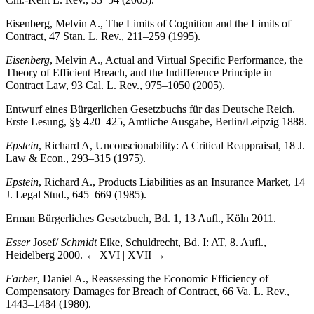
Eisenberg, Melvin A., The Limits of Cognition and the Limits of
Contract, 47 Stan. L. Rev., 211–259 (1995).
Eisenberg
, Melvin A., Actual and Virtual Specific Performance, the
Theory of Efficient Breach, and the Indifference Principle in
Contract Law, 93 Cal. L. Rev., 975–1050 (2005).
Entwurf eines Bürgerlichen Gesetzbuchs für das Deutsche Reich.
Erste Lesung, §§ 420–425, Amtliche Ausgabe, Berlin/Leipzig 1888.
Epstein
, Richard A, Unconscionability: A Critical Reappraisal, 18 J.
Law & Econ., 293–315 (1975).
Epstein
, Richard A., Products Liabilities as an Insurance Market, 14
J. Legal Stud., 645–669 (1985).
Erman Bürgerliches Gesetzbuch, Bd. 1, 13 Aufl., Köln 2011.
Esser
Josef/
Schmidt
Eike, Schuldrecht, Bd. I: AT, 8. Aufl.,
Heidelberg 2000.
← XVI | XVII →
Farber
, Daniel A., Reassessing the Economic Efficiency of
Compensatory Damages for Breach of Contract, 66 Va. L. Rev.,
1443–1484 (1980).