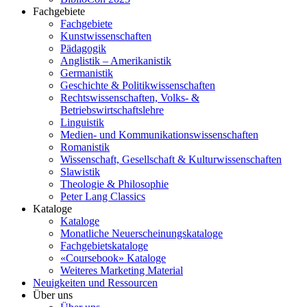
Fachgebiete
Fachgebiete
Kunstwissenschaften
Pädagogik
Anglistik – Amerikanistik
Germanistik
Geschichte & Politikwissenschaften
Rechtswissenschaften, Volks- &
Betriebswirtschaftslehre
Linguistik
Medien- und Kommunikationswissenschaften
Romanistik
Wissenschaft, Gesellschaft & Kulturwissenschaften
Slawistik
Theologie & Philosophie
Peter Lang Classics
Kataloge
Kataloge
Monatliche Neuerscheinungskataloge
Fachgebietskataloge
«Coursebook» Kataloge
Weiteres Marketing Material
Neuigkeiten und Ressourcen
Über uns