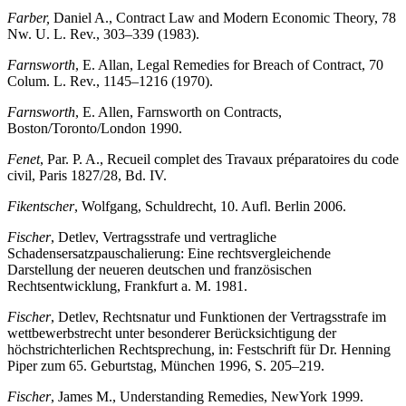
Farber,
Daniel A., Contract Law and Modern Economic Theory, 78
Nw. U. L. Rev., 303–339 (1983).
Farnsworth
, E. Allan, Legal Remedies for Breach of Contract, 70
Colum. L. Rev., 1145–1216 (1970).
Farnsworth
, E. Allen, Farnsworth on Contracts,
Boston/Toronto/London 1990.
Fenet
, Par. P. A., Recueil complet des Travaux préparatoires du code
civil, Paris 1827/28, Bd. IV.
Fikentscher
, Wolfgang, Schuldrecht, 10. Aufl. Berlin 2006.
Fischer
, Detlev, Vertragsstrafe und vertragliche
Schadensersatzpauschalierung: Eine rechtsvergleichende
Darstellung der neueren deutschen und französischen
Rechtsentwicklung, Frankfurt a. M. 1981.
Fischer
, Detlev, Rechtsnatur und Funktionen der Vertragsstrafe im
wettbewerbstrecht unter besonderer Berücksichtigung der
höchstrichterlichen Rechtsprechung, in: Festschrift für Dr. Henning
Piper zum 65. Geburtstag, München 1996, S. 205–219.
Fischer
, James M., Understanding Remedies, NewYork 1999.