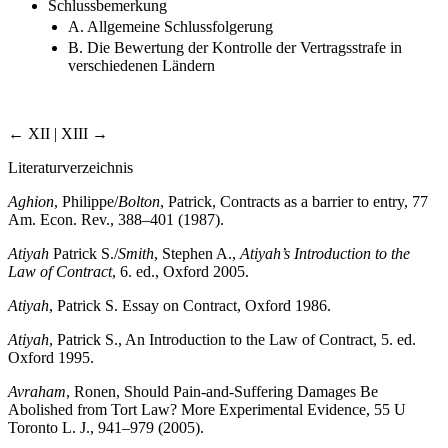
Schlussbemerkung
A. Allgemeine Schlussfolgerung
B. Die Bewertung der Kontrolle der Vertragsstrafe in
verschiedenen Ländern
← XII | XIII →
Literaturverzeichnis
Aghion
, Philippe/
Bolton
, Patrick, Contracts as a barrier to entry, 77
Am. Econ. Rev., 388–401 (1987).
Atiyah
Patrick S./
Smith
, Stephen A.,
Atiyah’s Introduction to the
Law of Contract
, 6. ed., Oxford 2005.
Atiyah
, Patrick S. Essay on Contract, Oxford 1986.
Atiyah
, Patrick S., An Introduction to the Law of Contract, 5. ed.
Oxford 1995.
Avraham
, Ronen, Should Pain-and-Suffering Damages Be
Abolished from Tort Law? More Experimental Evidence, 55 U
Toronto L. J., 941–979 (2005).