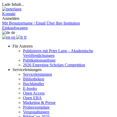
Lade Inhalt...
Kontakt
Anmelden
Mit Benutzername / Email
Über Ihre Institution
Einkaufswagen
de
en
fr
Für Autoren
Publizieren mit Peter Lang – Akademische
Veröffentlichungen
Publikationsanfrage
2026 Emerging Scholars Competition
Serviceleistungen
Serviceleistungen
Bibliotheken
Buchhändler
E-books
Open Access
Open EBA
Marketing & Presse
Probeexemplare
Veranstaltungen
BiblioCon 2025