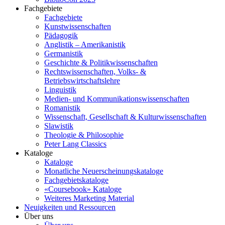
Fachgebiete
Fachgebiete
Kunstwissenschaften
Pädagogik
Anglistik – Amerikanistik
Germanistik
Geschichte & Politikwissenschaften
Rechtswissenschaften, Volks- &
Betriebswirtschaftslehre
Linguistik
Medien- und Kommunikationswissenschaften
Romanistik
Wissenschaft, Gesellschaft & Kulturwissenschaften
Slawistik
Theologie & Philosophie
Peter Lang Classics
Kataloge
Kataloge
Monatliche Neuerscheinungskataloge
Fachgebietskataloge
«Coursebook» Kataloge
Weiteres Marketing Material
Neuigkeiten und Ressourcen
Über uns