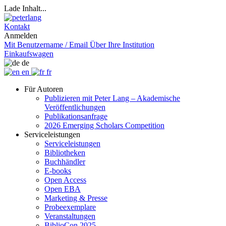
Lade Inhalt...
Kontakt
Anmelden
Mit Benutzername / Email
Über Ihre Institution
Einkaufswagen
de
en
fr
Für Autoren
Publizieren mit Peter Lang – Akademische
Veröffentlichungen
Publikationsanfrage
2026 Emerging Scholars Competition
Serviceleistungen
Serviceleistungen
Bibliotheken
Buchhändler
E-books
Open Access
Open EBA
Marketing & Presse
Probeexemplare
Veranstaltungen
BiblioCon 2025