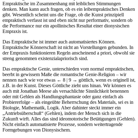
Empraktische im Zusammenhang mit leiblichen Stimmungen
denken. Man kann auch fragen, ob es ein leibempraktisches Denken
gibt. Wesentlich scheint uns die Frage, ob die Kunst prinzipiell
empraktisch verfasst ist und eben nicht nur performativ, sondern ob
die Performance nur ein apollinisches Resultat einer dionysischen
Empraxis ist.
Das Empraktische ist immer auch automatisiertes Können.
Empraktische Könnerschaft ist nicht an Vorstellungen gebunden. In
der Empraxis funktionieren Regeln anscheinend a priori, obwohl sie
streng genommen existenzialapriorisch sind.
Das empraktische Genie, unterschieden vom normal empraktischen,
beerbt in gewissem Maße die romantische Genie-Religion – wir
nennen nach wie vor etwas
← 8 | 9 →
göttlich, wenn es originell ist,
z.B. in der Kunst. Dieses Göttliche zieht uns hinan. Wir können es
auch mit Jonathan Meese als versachlichte Sinnlichkeit benennen
oder mit Gehlen als Handlungsphantasie oder ganz einfach als
Probiererfolge – als eingeübte Beherrschung des Materials, sei es in
Biologie, Mathematik, Logik. Aber dahinter steckt immer ein
„Antriebsüberschuß“ (Gehlen), indem der Mensch sich in die
Zukunft wirft. Alles das sind ideomotorische Betätigungen (Gehlen).
Nicht einfach automatisierte Prozesse, sondern weitertragende
Formgebungen von Dionysischem.