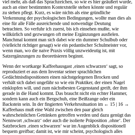
viel mehr, als daß das Sprachzeichen, so wie es hier geäußert wurde,
auch an einer bestimmten Kontextstelle stehen könnte und regulär
zu stehen pflegt. Kurz, es wäre nichts als eine gründliche
Verkennung der psychologischen Bedingungen, wollte man dies als
eine für alle Fälle ausreichende und notwendige Deutung
betrachten. So verfuhr ich zuerst, bis ich einsehen mußte, wie
willkürlich und gezwungen oft meine Ergänzungen ausfielen.
Manchmal kommt man sich dabei wie ein dummer Schulbub oder
(vielleicht richtiger gesagt) wie ein pedantischer Schulmeister vor,
wenn man, wo die naive Praxis völlig unzweideutig ist, mit
Satzergänzungen zu theoretisieren beginnt.
Wenn der wortkarge Kaffeehausgast ‚einen schwarzen‘ sagt, so
reproduziert er aus dem Inventar seiner sprachlichen
Gedächtnisdispositionen einen nächstgelegenen Brocken und
verhält sich dabei ungefähr so wie ein Praktiker, der einen Nagel
einklopfen will, und zum nächstbesten Gegenstand greift, der ihm
gerade in die Hand kommt. Das braucht nicht ein echter Hammer,
sondern kann auch ein Bergschuh, eine Beißzange oder ein
Backstein sein. In der fingierten Verkehrssituation im
← 15 | 16 →
Kaffeehaus muß eine Wahl zwischen den paar gleich
wahrscheinlichen Getränken getroffen werden und dazu genügt das
Nennwort ‚schwarz‘ oder auch die isolierte Präposition ‚ohne‘. Der
Satzbrocken ‚einen schwarzen‘ war im Augenblick dispositionell
bequem greifbar; damit ist, wie mir scheint, psychologisch alles