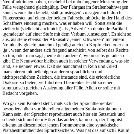
Nennfunktionen haben, erscheint bei unbefangener Musterung der
Fälle weitgehend gleichgültig. Der Fahrgast im Straßenbahnwagen
kann, wenns ihm beliebt, statt ‚umsteigen‘ zu sagen auch durch
Fingergesten auf einen der beiden Fahrscheinblöcke in der Hand des
Schaffners eindeutig machen, was er haben will. Sonst steht die
vielleicht (vielleicht auch nicht) als ‚Adverb‘ zu deutende Partikell
‚geradeaus‘ auf einer Stufe mit dem Verbum ‚umsteigen‘. Es sieht so
aus, als stehe ebenso der Akkusativ ‚einen schwarzen‘ mit einem
Nominativ gleich; manchmal genügt auch ein Kopfnicken oder ein
‚ja‘, wenn der andere sich fragend anschickt, von selbst das Rechte
zu tun, oder man sagt ‚heute den anderen‘, wenn sichs gerade so
gibt. Die Nennwörter bleiben auch in solcher Verwendung, was sie
sind, sie nennen etwas. Daß sie manchmal in Reih und Glied
marschieren mit beliebigen anderen sprachlichen und
nichtsprachlichen Zeichen, die imstande sind, die erforderliche
Diakrise zu bieten, verführt den Theoretiker leicht zu einer
summarisch gleichen Auslegung aller Fälle. Allein er sollte mit
Bedacht vorgehen.
Wo gar kein Kontext steht, muß sich der Sprachtheoretiker
besonders hüten vor übereilten allgemeinen Subkonstruktionen.
Kann sein, der Sprecher reproduziert auch hier ein Satzstück und
schenkt sich und dem Hörer das andere; kann sein, der Linguist
erkennt an diesem oder jenem Formmoment eine syntaktische
Platzbestimmtheit des Sprachzeichens. Was hat das auf sich? Kaum