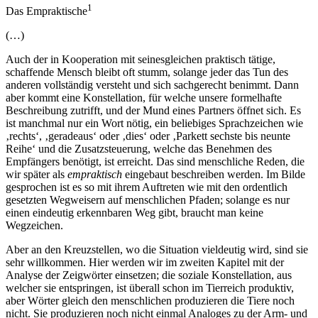
1
Das Empraktische
(…)
Auch der in Kooperation mit seinesgleichen praktisch tätige,
schaffende Mensch bleibt oft stumm, solange jeder das Tun des
anderen vollständig versteht und sich sachgerecht benimmt. Dann
aber kommt eine Konstellation, für welche unsere formelhafte
Beschreibung zutrifft, und der Mund eines Partners öffnet sich. Es
ist manchmal nur ein Wort nötig, ein beliebiges Sprachzeichen wie
‚rechts‘, ‚geradeaus‘ oder ‚dies‘ oder ‚Parkett sechste bis neunte
Reihe‘ und die Zusatzsteuerung, welche das Benehmen des
Empfängers benötigt, ist erreicht. Das sind menschliche Reden, die
wir später als
empraktisch
eingebaut beschreiben werden. Im Bilde
gesprochen ist es so mit ihrem Auftreten wie mit den ordentlich
gesetzten Wegweisern auf menschlichen Pfaden; solange es nur
einen eindeutig erkennbaren Weg gibt, braucht man keine
Wegzeichen.
Aber an den Kreuzstellen, wo die Situation vieldeutig wird, sind sie
sehr willkommen. Hier werden wir im zweiten Kapitel mit der
Analyse der Zeigwörter einsetzen; die soziale Konstellation, aus
welcher sie entspringen, ist überall schon im Tierreich produktiv,
aber Wörter gleich den menschlichen produzieren die Tiere noch
nicht. Sie produzieren noch nicht einmal Analoges zu der Arm- und