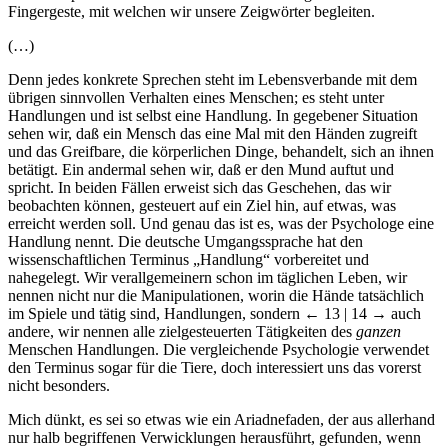
Fingergeste, mit welchen wir unsere Zeigwörter begleiten.
(…)
Denn jedes konkrete Sprechen steht im Lebensverbande mit dem
übrigen sinnvollen Verhalten eines Menschen; es steht unter
Handlungen und ist selbst eine Handlung. In gegebener Situation
sehen wir, daß ein Mensch das eine Mal mit den Händen zugreift
und das Greifbare, die körperlichen Dinge, behandelt, sich an ihnen
betätigt. Ein andermal sehen wir, daß er den Mund auftut und
spricht. In beiden Fällen erweist sich das Geschehen, das wir
beobachten können, gesteuert auf ein Ziel hin, auf etwas, was
erreicht werden soll. Und genau das ist es, was der Psychologe eine
Handlung nennt. Die deutsche Umgangssprache hat den
wissenschaftlichen Terminus „Handlung“ vorbereitet und
nahegelegt. Wir verallgemeinern schon im täglichen Leben, wir
nennen nicht nur die Manipulationen, worin die Hände tatsächlich
im Spiele und tätig sind, Handlungen, sondern
← 13 | 14 →
auch
andere, wir nennen alle zielgesteuerten Tätigkeiten des
ganzen
Menschen Handlungen. Die vergleichende Psychologie verwendet
den Terminus sogar für die Tiere, doch interessiert uns das vorerst
nicht besonders.
Mich dünkt, es sei so etwas wie ein Ariadnefaden, der aus allerhand
nur halb begriffenen Verwicklungen herausführt, gefunden, wenn