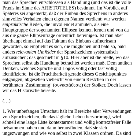
man das Sprechen entschlossen als Handlung (und das ist die volle
Praxis im Sinne des A
RISTOTELES
) bestimmt. Im Vorblick auf
Späteres sei angemerkt, daß der Einbau des Sprechens in anderes
sinnvolles Verhalten einen eigenen Namen verdient; wir werden
empraktische
Reden, die unvollendet anmuten, als eine
Hauptgruppe der sogenannten Ellipsen kennen lernen und von da
aus die ganze Ellipsenfrage ordentlich bereinigen. Ist man aber
überhaupt einmal auf das Faktum des Einbaus aufmerksam
geworden, so empfiehlt es sich, die möglichen und bald so, bald
anders
relevanten Umfelder
der Sprachzeichen systematisch
aufzusuchen; das geschieht in §10. Hier aber ist die Stelle, wo das
Sprechen selbst als Handlung betrachtet werden muß. Dem antiken
Denken, welches Sprache und Logos völlig oder fast völlig
identifizierte, ist die Fruchtbarkeit gerade dieses Gesichtspunktes
entgangen; abgesehen vielleicht von einem Restchen in der
berühmten ‚Zustimmung‘ (συνκατ
ά
ϑεσις) der Stoiker. Doch lassen
wir das Historische beiseite.
(…)
1. Wer unbefangen Umschau hält im Bereiche aller Verwendungen
von Sprachzeichen, die das tägliche Leben hervorbringt, wird
schnell eine lange Liste kontextarmer und völlig kontextfreier Fälle
beisammen haben und dann herausfinden, daß sie sich
ungezwungen und wie von selbst in zwei Klassen ordnen. Da sind