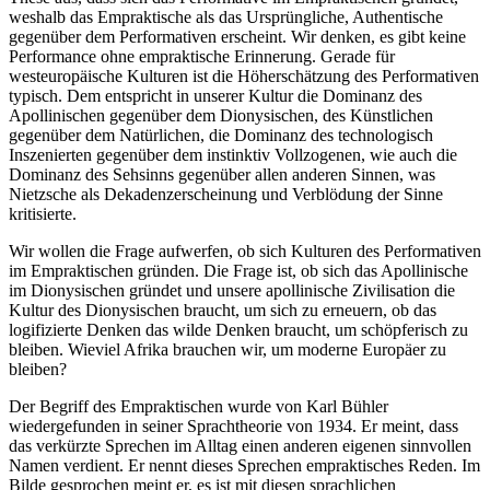
weshalb das Empraktische als das Ursprüngliche, Authentische
gegenüber dem Performativen erscheint. Wir denken, es gibt keine
Performance ohne empraktische Erinnerung. Gerade für
westeuropäische Kulturen ist die Höherschätzung des Performativen
typisch. Dem entspricht in unserer Kultur die Dominanz des
Apollinischen gegenüber dem Dionysischen, des Künstlichen
gegenüber dem Natürlichen, die Dominanz des technologisch
Inszenierten gegenüber dem instinktiv Vollzogenen, wie auch die
Dominanz des Sehsinns gegenüber allen anderen Sinnen, was
Nietzsche als Dekadenzerscheinung und Verblödung der Sinne
kritisierte.
Wir wollen die Frage aufwerfen, ob sich Kulturen des Performativen
im Empraktischen gründen. Die Frage ist, ob sich das Apollinische
im Dionysischen gründet und unsere apollinische Zivilisation die
Kultur des Dionysischen braucht, um sich zu erneuern, ob das
logifizierte Denken das wilde Denken braucht, um schöpferisch zu
bleiben. Wieviel Afrika brauchen wir, um moderne Europäer zu
bleiben?
Der Begriff des Empraktischen wurde von Karl Bühler
wiedergefunden in seiner Sprachtheorie von 1934. Er meint, dass
das verkürzte Sprechen im Alltag einen anderen eigenen sinnvollen
Namen verdient. Er nennt dieses Sprechen empraktisches Reden. Im
Bilde gesprochen meint er, es ist mit diesen sprachlichen