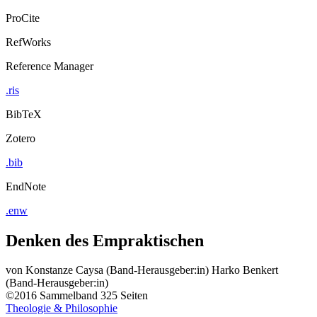
ProCite
RefWorks
Reference Manager
.ris
BibTeX
Zotero
.bib
EndNote
.enw
Denken des Empraktischen
von
Konstanze Caysa (Band-Herausgeber:in)
Harko Benkert
(Band-Herausgeber:in)
©2016
Sammelband
325 Seiten
Theologie & Philosophie