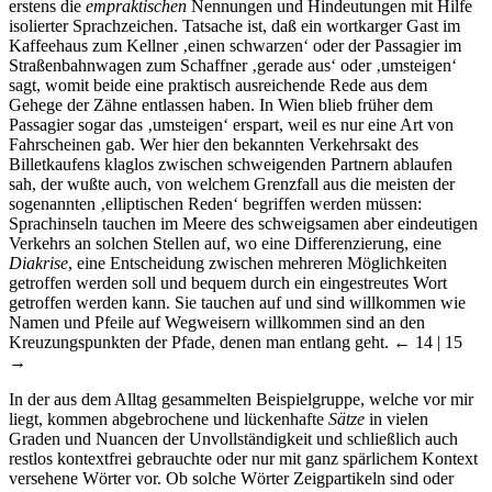
erstens die
empraktischen
Nennungen und Hindeutungen mit Hilfe
isolierter Sprachzeichen. Tatsache ist, daß ein wortkarger Gast im
Kaffeehaus zum Kellner ‚einen schwarzen‘ oder der Passagier im
Straßenbahnwagen zum Schaffner ‚gerade aus‘ oder ‚umsteigen‘
sagt, womit beide eine praktisch ausreichende Rede aus dem
Gehege der Zähne entlassen haben. In Wien blieb früher dem
Passagier sogar das ‚umsteigen‘ erspart, weil es nur eine Art von
Fahrscheinen gab. Wer hier den bekannten Verkehrsakt des
Billetkaufens klaglos zwischen schweigenden Partnern ablaufen
sah, der wußte auch, von welchem Grenzfall aus die meisten der
sogenannten ‚elliptischen Reden‘ begriffen werden müssen:
Sprachinseln tauchen im Meere des schweigsamen aber eindeutigen
Verkehrs an solchen Stellen auf, wo eine Differenzierung, eine
Diakrise
, eine Entscheidung zwischen mehreren Möglichkeiten
getroffen werden soll und bequem durch ein eingestreutes Wort
getroffen werden kann. Sie tauchen auf und sind willkommen wie
Namen und Pfeile auf Wegweisern willkommen sind an den
Kreuzungspunkten der Pfade, denen man entlang geht.
← 14 | 15
→
In der aus dem Alltag gesammelten Beispielgruppe, welche vor mir
liegt, kommen abgebrochene und lückenhafte
Sätze
in vielen
Graden und Nuancen der Unvollständigkeit und schließlich auch
restlos kontextfrei gebrauchte oder nur mit ganz spärlichem Kontext
versehene Wörter vor. Ob solche Wörter Zeigpartikeln sind oder