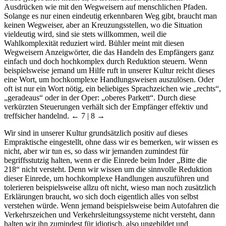
Ausdrücken wie mit den Wegweisern auf menschlichen Pfaden.
Solange es nur einen eindeutig erkennbaren Weg gibt, braucht man
keinen Wegweiser, aber an Kreuzungsstellen, wo die Situation
vieldeutig wird, sind sie stets willkommen, weil die
Wahlkomplexität reduziert wird. Bühler meint mit diesen
Wegweisern Anzeigwörter, die das Handeln des Empfängers ganz
einfach und doch hochkomplex durch Reduktion steuern. Wenn
beispielsweise jemand um Hilfe ruft in unserer Kultur reicht dieses
eine Wort, um hochkomplexe Handlungsweisen auszulösen. Oder
oft ist nur ein Wort nötig, ein beliebiges Sprachzeichen wie „rechts“,
„geradeaus“ oder in der Oper: „oberes Parkett“. Durch diese
verkürzten Steuerungen verhält sich der Empfänger effektiv und
treffsicher handelnd.
← 7 | 8 →
Wir sind in unserer Kultur grundsätzlich positiv auf dieses
Empraktische eingestellt, ohne dass wir es bemerken, wir wissen es
nicht, aber wir tun es, so dass wir jemanden zumindest für
begriffsstutzig halten, wenn er die Einrede beim Inder „Bitte die
218“ nicht versteht. Denn wir wissen um die sinnvolle Reduktion
dieser Einrede, um hochkomplexe Handlungen auszuführen und
tolerieren beispielsweise allzu oft nicht, wieso man noch zusätzlich
Erklärungen braucht, wo sich doch eigentlich alles von selbst
verstehen würde. Wenn jemand beispielsweise beim Autofahren die
Verkehrszeichen und Verkehrsleitungssysteme nicht versteht, dann
halten wir ihn zumindest für idiotisch, also ungebildet und