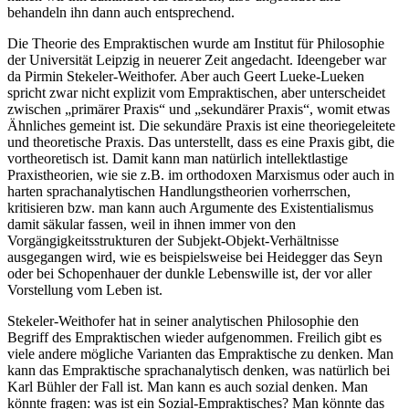
behandeln ihn dann auch entsprechend.
Die Theorie des Empraktischen wurde am Institut für Philosophie
der Universität Leipzig in neuerer Zeit angedacht. Ideengeber war
da Pirmin Stekeler-Weithofer. Aber auch Geert Lueke-Lueken
spricht zwar nicht explizit vom Empraktischen, aber unterscheidet
zwischen „primärer Praxis“ und „sekundärer Praxis“, womit etwas
Ähnliches gemeint ist. Die sekundäre Praxis ist eine theoriegeleitete
und theoretische Praxis. Das unterstellt, dass es eine Praxis gibt, die
vortheoretisch ist. Damit kann man natürlich intellektlastige
Praxistheorien, wie sie z.B. im orthodoxen Marxismus oder auch in
harten sprachanalytischen Handlungstheorien vorherrschen,
kritisieren bzw. man kann auch Argumente des Existentialismus
damit säkular fassen, weil in ihnen immer von den
Vorgängigkeitsstrukturen der Subjekt-Objekt-Verhältnisse
ausgegangen wird, wie es beispielsweise bei Heidegger das Seyn
oder bei Schopenhauer der dunkle Lebenswille ist, der vor aller
Vorstellung vom Leben ist.
Stekeler-Weithofer hat in seiner analytischen Philosophie den
Begriff des Empraktischen wieder aufgenommen. Freilich gibt es
viele andere mögliche Varianten das Empraktische zu denken. Man
kann das Empraktische sprachanalytisch denken, was natürlich bei
Karl Bühler der Fall ist. Man kann es auch sozial denken. Man
könnte fragen: was ist ein Sozial-Empraktisches? Man könnte das