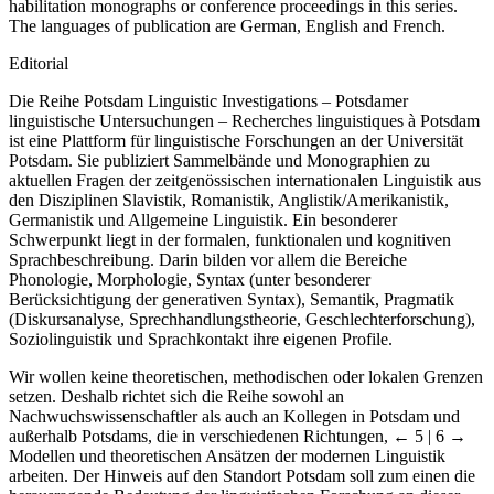
habilitation monographs or conference proceedings in this series.
The languages of publication are German, English and French.
Editorial
Die Reihe
Potsdam Linguistic Investigations – Potsdamer
linguistische Untersuchungen – Recherches linguistiques à Potsdam
ist eine Plattform für linguistische Forschungen an der Universität
Potsdam. Sie publiziert Sammelbände und Monographien zu
aktuellen Fragen der zeitgenössischen internationalen Linguistik aus
den Disziplinen Slavistik, Romanistik, Anglistik/Amerikanistik,
Germanistik und Allgemeine Linguistik. Ein besonderer
Schwerpunkt liegt in der formalen, funktionalen und kognitiven
Sprachbeschreibung. Darin bilden vor allem die Bereiche
Phonologie, Morphologie, Syntax (unter besonderer
Berücksichtigung der generativen Syntax), Semantik, Pragmatik
(Diskursanalyse, Sprechhandlungstheorie, Geschlechterforschung),
Soziolinguistik und Sprachkontakt ihre eigenen Profile.
Wir wollen keine theoretischen, methodischen oder lokalen Grenzen
setzen. Deshalb richtet sich die Reihe sowohl an
Nachwuchswissenschaftler als auch an Kollegen in Potsdam und
außerhalb Potsdams, die in verschiedenen Richtungen,
← 5 |
6 →
Modellen und theoretischen Ansätzen der modernen Linguistik
arbeiten. Der Hinweis auf den Standort Potsdam soll zum einen die