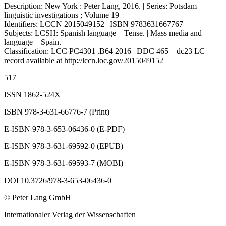
Description: New York : Peter Lang, 2016. | Series: Potsdam
linguistic investigations ; Volume 19
Identifiers: LCCN 2015049152 | ISBN 9783631667767
Subjects: LCSH: Spanish language—Tense. | Mass media and
language—Spain.
Classification: LCC PC4301 .B64 2016 | DDC 465—dc23 LC
record available at
http://lccn.loc.gov/2015049152
517
ISSN 1862-524X
ISBN 978-3-631-66776-7 (Print)
E-ISBN 978-3-653-06436-0 (E-PDF)
E-ISBN 978-3-631-69592-0 (EPUB)
E-ISBN 978-3-631-69593-7 (MOBI)
DOI 10.3726/978-3-653-06436-0
© Peter Lang GmbH
Internationaler Verlag der Wissenschaften