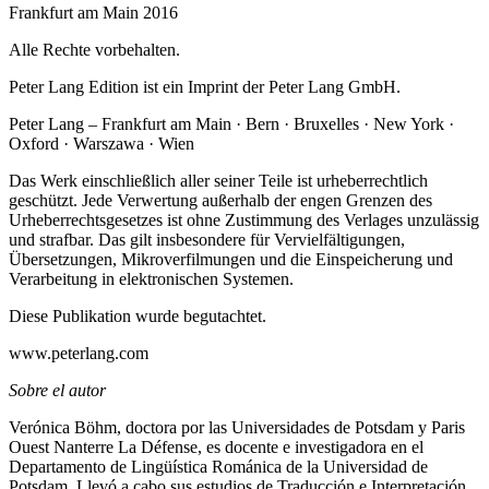
Frankfurt am Main 2016
Alle Rechte vorbehalten.
Peter Lang Edition ist ein Imprint der Peter Lang GmbH.
Peter Lang – Frankfurt am Main · Bern · Bruxelles · New York ·
Oxford · Warszawa · Wien
Das Werk einschließlich aller seiner Teile ist urheberrechtlich
geschützt. Jede Verwertung außerhalb der engen Grenzen des
Urheberrechtsgesetzes ist ohne Zustimmung des Verlages unzulässig
und strafbar. Das gilt insbesondere für Vervielfältigungen,
Übersetzungen, Mikroverfilmungen und die Einspeicherung und
Verarbeitung in elektronischen Systemen.
Diese Publikation wurde begutachtet.
www.peterlang.com
Sobre el autor
Verónica Böhm, doctora por las Universidades de
Potsdam
y
Paris
Ouest Nanterre La Défense
, es docente e investigadora en el
Departamento de Lingüística Románica de la Universidad de
Potsdam. Llevó a cabo sus estudios de Traducción e Interpretación