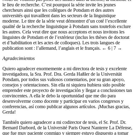
le lieu de recherche. C’est pourquoi la série invite les jeunes
chercheurs ainsi que les collègues de Potsdam et des autres
universités qui travaillent dans les secteurs de la linguistique
moderne. Le titre de la série veut démontrer d’un coté l’excellente
qualité de la recherche linguistique à Potsdam sans toutefois exclure
les autres. Cela veut dire que nous acceptons et nous invitons les
linguistes de Potsdam et de l’extérieur (inclus les thèses de doctorat
et d’habilitation et les actes de colloques). Les trois langues de
publication sont : l’allemand, l’anglais et le français.
← 6 | 7 →
Agradecimientos
Quiero agradecer enormemente a mi directora de tesis y excelente
investigadora, la Sra. Prof. Dra. Gerda Haßler de la
Universität
Potsdam
, por todos sus valiosos comentarios, por su gran apoyo,
consejos y orientaciones. Sin ella ni siquiera hubiera sido posible
emprender este proyecto de investigación y llegar a conclusiones tan
convincentes. A ella le debo la oportunidad que me dio para
desenvolverme como docente y participar en varios congresos y
conferencias, así como publicar algunos artículos. ¡Muchas gracias,
Gerda!
También quiero agradecer a mi codirector de tesis, el Sr. Prof. Dr.
Bernard Darbord, de la
Université Paris Ouest Nanterre La Défense
,
que fue muy paciente conmigo y siempre estuvo dispuesto a tomar