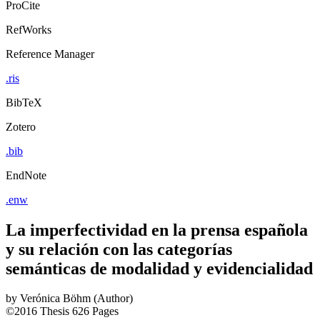
ProCite
RefWorks
Reference Manager
.ris
BibTeX
Zotero
.bib
EndNote
.enw
La imperfectividad en la prensa española
y su relación con las categorías
semánticas de modalidad y evidencialidad
by
Verónica Böhm (Author)
©2016
Thesis
626 Pages