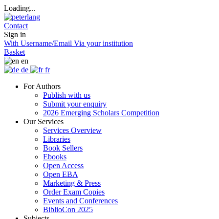
Loading...
Contact
Sign in
With Username/Email
Via your institution
Basket
en
de
fr
For Authors
Publish with us
Submit your enquiry
2026 Emerging Scholars Competition
Our Services
Services Overview
Libraries
Book Sellers
Ebooks
Open Access
Open EBA
Marketing & Press
Order Exam Copies
Events and Conferences
BiblioCon 2025
Subjects