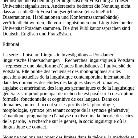
herausragende Bedeutung der linguistischen Forschung an dieser
Universität signalisieren. Andererseits bedeutet die Nennung nicht,
dass ausschließlich Forschungsergebnisse (einschließlich
Dissertationen, Habilitationen und Konferenzsammelbände)
veröffentlicht werden, die von Linguistinnen und Linguisten an der
Universität Potsdam stammen. Die drei Publikationssprachen sind
Deutsch, Englisch und Französisch.
Editorial
La série «
Potsdam Linguistic Investigations – Potsdamer
linguistische Untersuchungen – Recherches linguistiques à Potsdam
»
représente une plateforme d’études linguistiques à l’université de
Potsdam. Elle publie des recueils et des monographies sur les
questions actuelles de la linguistique contemporaine internationale
dans les domaines des études des langues slaves et romanes,
anglaise et américaine, des langues germaniques et de la linguistique
générale. Un point principal de recherche est posé sur la description
formelle, fonctionnelle et cognitive de ces langues. Dans ces
domaines, on met l’accent sur les profils de la phonologie,
morphologie, syntaxe (en tenant compte de la syntaxe générative),
sémantique, pragmatique (l’analyse du discours, la théorie des actes
de la parole, la recherche sur le genre), la sociolinguistique où la
linguistique de contact.
Nous ne voulons pas poser des limites dans la théorie, la méthode et