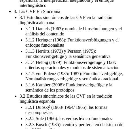
interlingüístico
3. Las CVF En Sincronía
3.1 Estudios sincrónicos de las CVF en la tradición
lingüística alemana
3.1.1 Daniels (1963): nominale Umschreibungen y el
análisis del contenido
3.1.2 Heringer (1968): Funktionsverbfügungen y el
enfoque funcionalista
3.1.3 Herrlitz (1973) y Persson (1975):
Funktionsverbgefüge y la semántica generativa
3.1.4 Helbig (1979): Funktionsverbgefüge y DaF:
criterios operacionales y modelos de sistematización
3.1.5 von Polenz (1985/ 1987): Funktionsverbgefüge,
Nominalisierungsverbgefüge y semántica oracional
3.1.6 Kamber (2008): Funktionsverbgefüge y la
semántica de los prototipos
3.2 Estudios sincrónicos de las CVF en la tradición
lingüística española
3.2.1 Dubský (1963/ 1964/ 1965): las formas
descompuestas
3.2.2 Solé (1966): los verbos léxico-funcionales
3.2.3 Busch (1985): centro y periferia en el sistema de
las CVF españolas