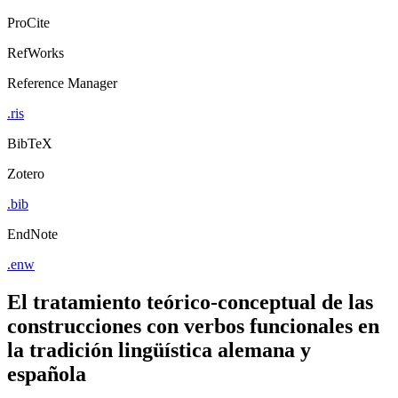
ProCite
RefWorks
Reference Manager
.ris
BibTeX
Zotero
.bib
EndNote
.enw
El tratamiento teórico-conceptual de las
construcciones con verbos funcionales en
la tradición lingüística alemana y
española
by
María Egido Vicente (Author)