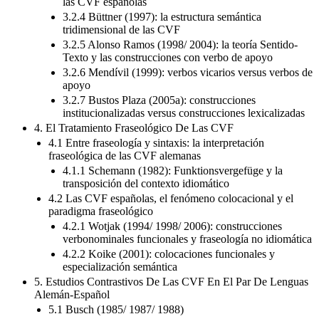
3.2.4 Büttner (1997): la estructura semántica
tridimensional de las CVF
3.2.5 Alonso Ramos (1998/ 2004): la teoría Sentido-
Texto y las construcciones con verbo de apoyo
3.2.6 Mendívil (1999): verbos vicarios versus verbos de
apoyo
3.2.7 Bustos Plaza (2005a): construcciones
institucionalizadas versus construcciones lexicalizadas
4. El Tratamiento Fraseológico De Las CVF
4.1 Entre fraseología y sintaxis: la interpretación
fraseológica de las CVF alemanas
4.1.1 Schemann (1982): Funktionsvergefüge y la
transposición del contexto idiomático
4.2 Las CVF españolas, el fenómeno colocacional y el
paradigma fraseológico
4.2.1 Wotjak (1994/ 1998/ 2006): construcciones
verbonominales funcionales y fraseología no idiomática
4.2.2 Koike (2001): colocaciones funcionales y
especialización semántica
5. Estudios Contrastivos De Las CVF En El Par De Lenguas
Alemán-Español
5.1 Busch (1985/ 1987/ 1988)
5.2 Elena (1991)