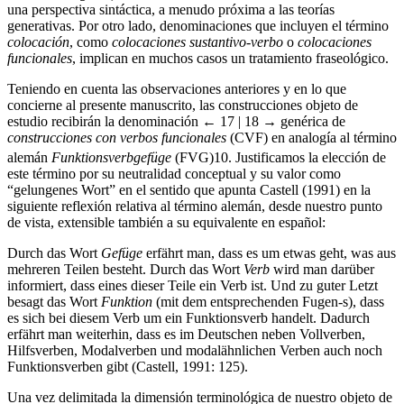
generativas. Por otro lado, denominaciones que incluyen el término
colocación
, como
colocaciones sustantivo-verbo
o
colocaciones
funcionales
, implican en muchos casos un tratamiento fraseológico.
Teniendo en cuenta las observaciones anteriores y en lo que
concierne al presente manuscrito, las construcciones objeto de
estudio recibirán la denominación
← 17 | 18 →
genérica de
construcciones con verbos funcionales
(CVF) en analogía al término
alemán
Funktionsverbgefüge
(FVG)
10
. Justificamos la elección de
este término por su neutralidad conceptual y su valor como
“gelungenes Wort” en el sentido que apunta Castell (1991) en la
siguiente reflexión relativa al término alemán, desde nuestro punto
de vista, extensible también a su equivalente en español:
Durch das Wort
Gefüge
erfährt man, dass es um etwas geht, was aus
mehreren Teilen besteht. Durch das Wort
Verb
wird man darüber
informiert, dass eines dieser Teile ein Verb ist. Und zu guter Letzt
besagt das Wort
Funktion
(mit dem entsprechenden Fugen-s), dass
es sich bei diesem Verb um ein Funktionsverb handelt. Dadurch
erfährt man weiterhin, dass es im Deutschen neben Vollverben,
Hilfsverben, Modalverben und modalähnlichen Verben auch noch
Funktionsverben gibt (Castell, 1991: 125).
Una vez delimitada la dimensión terminológica de nuestro objeto de
estudio, concluimos este apartado con el convencimiento de que