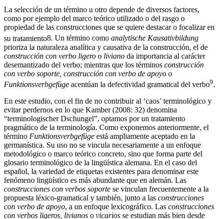
La selección de un término u otro depende de diversos factores,
como por ejemplo del marco teórico utilizado o del rasgo o
propiedad de las construcciones que se quiere destacar o focalizar en
su tratamiento
8
. Un término como
analytische Kausativbildung
prioriza la naturaleza analítica y causativa de la construcción, el de
construcción con verbo ligero
o
liviano
da importancia al carácter
desemantizado del verbo; mientras que los términos
construcción
con verbo soporte, construcción con verbo de apoyo
o
9
Funktionsverbgefüge
acentúan la defectividad gramatical del verbo
.
En este estudio, con el fin de no contribuir al ‘caos’ terminológico y
evitar perdernos en lo que Kamber (2008: 32) denomina
“terminologischer Dschungel”, optamos por un tratamiento
pragmático de la terminología. Como exponemos anteriormente, el
término
Funktionsverbgefüge
está ampliamente aceptado en la
germanística. Su uso no se vincula necesariamente a un enfoque
metodológico o marco teórico concreto, sino que forma parte del
glosario terminológico de la lingüística alemana. En el caso del
español, la variedad de etiquetas existentes para denominar este
fenómeno lingüístico es más abundante que en alemán. Las
construcciones con verbos soporte
se vinculan frecuentemente a la
propuesta léxico-gramatical y también, junto a las
construcciones
con verbo de apoyo
, a un enfoque lexicográfico. Las
construcciones
con verbos ligeros, livianos
o
vicarios
se estudian más bien desde
una perspectiva sintáctica, a menudo próxima a las teorías