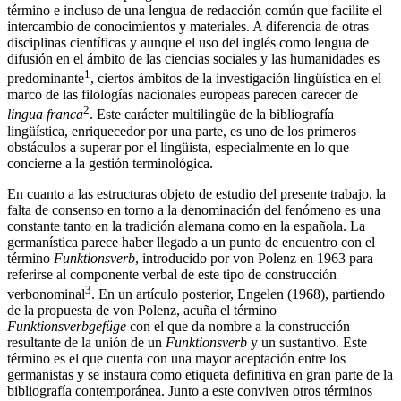
intercambio de conocimientos y materiales. A diferencia de otras
disciplinas científicas y aunque el uso del inglés como lengua de
difusión en el ámbito de las ciencias sociales y las humanidades es
1
predominante
, ciertos ámbitos de la investigación lingüística en el
marco de las filologías nacionales europeas parecen carecer de
2
lingua franca
. Este carácter multilingüe de la bibliografía
lingüística, enriquecedor por una parte, es uno de los primeros
obstáculos a superar por el lingüista, especialmente en lo que
concierne a la gestión terminológica.
En cuanto a las estructuras objeto de estudio del presente trabajo, la
falta de consenso en torno a la denominación del fenómeno es una
constante tanto en la tradición alemana como en la española. La
germanística parece haber llegado a un punto de encuentro con el
término
Funktionsverb
, introducido por von Polenz en 1963 para
referirse al componente verbal de este tipo de construcción
3
verbonominal
. En un artículo posterior, Engelen (1968), partiendo
de la propuesta de von Polenz, acuña el término
Funktionsverbgefüge
con el que da nombre a la construcción
resultante de la unión de un
Funktionsverb
y un sustantivo. Este
término es el que cuenta con una mayor aceptación entre los
germanistas y se instaura como etiqueta definitiva en gran parte de la
bibliografía contemporánea. Junto a este conviven otros términos
como
Funktionsverbfügung
en los trabajos de Heringer (1968),