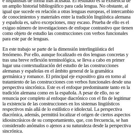
un amplio historial bibliográfico para cada lengua. No obstante, al
igual que sucede en relación a otras lenguas europeas, el intercambio
de conocimientos y materiales entre la tradición lingüística alemana
y española es, salvo excepciones, muy escaso. Prueba de ello es el
exiguo número de investigaciones de enfoque contrastivo que tienen
como objeto de estudio las construcciones con verbos funcionales
para este par de lenguas.
En este trabajo se parte de la dimensión interlingüística del
fenómeno. Por ello, aunque focalizado en dos lenguas concretas y
tras una breve reflexión terminológica, se lleva a cabo en primer
lugar una contextualización del estudio de las construcciones
alemanas y españolas en el ámbito general de la gramática
germánica y romance. El principal eje expositivo gira en torno al
tratamiento de las construcciones con verbos funcionales desde una
perspectiva sincrónica. Este es el enfoque predominante tanto en la
tradición alemana como en la española. A pesar de ello, no se
renuncia por completo al enfoque diacrónico con el fin de legitimar
la existencia de las construcciones en los sistemas lingüísticos
respectivos más allá de lo estilístico e idiolectal. La perspectiva
diacrónica, además, permitirá localizar el origen de ciertos aspectos
idiosincrásicos de su comportamiento, que, con frecuencia, se han
considerado anómalos o ajenos a su naturaleza desde la perspectiva
sincrónica.
La exposición de una cuidada selección de propuestas