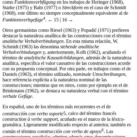
Starke (1975) y Bahr (1977) o
Streckform
en el caso de Schmidt
(1968), este último no siempre conceptualmente equivalente al de
4
Funktionsverbgefüge
.
← 15 | 16 →
Otros germanistas como Riesel (1963) y Popadi
ć
(1971) prefieren
destacar la naturaleza analítica de las construcciones con el término
analitische Verbalverbindungen
. En esta misma relación, W.
Schmidt (1963) las denomina
stehende analitische
Verbalverbindungen
y, anteriormente, Kolb (1962), acuñando el
término de
analytische Kausativbildungen
, además de la naturaleza
analítica, especifica el valor causativo de las construcciones acorde
con su propuesta conceptual. Por otra parte, en trabajos como el de
Daniels (1963), el término utilizado,
nominale Umschreibungen
,
hace referencia explícita a la naturaleza nominal de las
construcciones; mientras que en otros, como por ejemplo en el de
Brinkmann (1962), se destaca su naturaleza verbal con el término
verbale Gefüge
.
En español, uno de los términos más recurrentes es el de
construcción con verbo soporte
5
, calco del término francés
construction à verbe support
, acuñado en el marco de la léxico-
gramática. Ligeramente modificado respecto al anterior, también es
6
común el término
construcción con verbo de apoyo
. Las
construcciones españolas admiten además otras denominaciones
como
construcción con verbo ligero
o
verbo liviano
en analogía a la