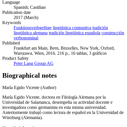
Spanish; Castilian
Publication date
2017 (March)
Keywords
Funktionsverbgefüge
lingüística contrastiva
tradición
lingüística alemana
tradición lingüística española
construcción
verbonominal
Published
Frankfurt am Main, Bern, Bruxelles, New York, Oxford,
Warszawa, Wien, 2016. 216 p., 16 tablas, 3 gráficos
Product Safety
Peter Lang Group AG
Biographical notes
María Egido Vicente (Author)
María Egido Vicente, doctora en Filología Alemana por la
Universidad de Salamanca, desempeña su actividad docente e
investigadora como germanista en esta misma universidad.
Anteriormente trabajó como lectora de español en la Universidad de
Würzburg (Alemania).
Key Subject Areas