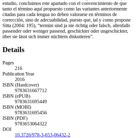
tanto el término aquí propuesto como las variantes anteriormente
citadas para cada lengua no deben valorarse en términos de
corrección, sino de adecuabilidad, puesto que, tal y como propone
Sitta (2004: 195), “termini sind ja nie richtig oder falsch, allenfalls
passender oder weniger passend, geschickter oder ungeschickter,
über sie lässt sich immer nüchtern diskutieren”.
Details
Pages
216
Publication Year
2016
ISBN (Hardcover)
9783631667712
ISBN (ePUB)
9783631695449
ISBN (MOBI)
9783631695456
ISBN (PDF)
9783653064322
DOI
10.3726/978-3-653-06432-2
Language