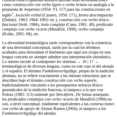
propuesta de Jespersen (1954: VI, 117) para las construcciones en
7
inglés
,
locución verbal
(Casares, 1950: 171),
forma descompuesta
(Dubský, 1963/ 1964/ 1965/ etc.),
construcción con verbo léxico-
funcional
(Solé, 1966),
lexía compleja
(Cano, 1981: 49),
predicado
complejo con verbo vicario
(Mendívil, 1999),
verbo complejo
(Koike, 2001: 68), etc.
La diversidad terminológica suele corresponderse con la existencia
de una diversidad conceptual, razón por la cual los términos
acuñados para denominar el fenómeno que aquí nos ocupa en una
lengua concreta no siempre admiten una interpretación sinonímica.
Lo mismo sucede al contraponer los sistemas
← 16 | 17 →
terminológicos de diversas lenguas, como en este caso el del alemán
y el español. El término
Funktionsverbgefüge
, propio de la tradición
alemana, no se refiere exactamente a las mismas estructuras que se
describen bajo el término
construcción con verbo soporte
,
tradicionalmente vinculado a los presupuestos teóricos léxico-
gramaticales de la tradición francesa, ni tampoco a lo que von
Polenz (1985: 113) entiende por
Streckform
. De forma semejante,
los
predicados complejos con verbo vicario
de Mendívil (1999) no
son, a nivel conceptual, totalmente equivalentes a las
construcciones
con verbo de apoyo
de Alonso Ramos (2004), ni tampoco a los
Funktionsverbgefüge
del alemán.