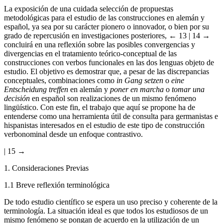
metodológicas para el estudio de las construcciones en alemán y
español, ya sea por su carácter pionero o innovador, o bien por su
grado de repercusión en investigaciones posteriores,
← 13 | 14 →
concluirá en una reflexión sobre las posibles convergencias y
divergencias en el tratamiento teórico-conceptual de las
construcciones con verbos funcionales en las dos lenguas objeto de
estudio. El objetivo es demostrar que, a pesar de las discrepancias
conceptuales, combinaciones como
in Gang setzen
o
eine
Entscheidung treffen
en alemán y
poner en marcha
o
tomar una
decisión
en español son realizaciones de un mismo fenómeno
lingüístico. Con este fin, el trabajo que aquí se propone ha de
entenderse como una herramienta útil de consulta para germanistas e
hispanistas interesados en el estudio de este tipo de construcción
verbonominal desde un enfoque contrastivo.
| 15 →
1.
Consideraciones Previas
1.1
Breve reflexión terminológica
De todo estudio científico se espera un uso preciso y coherente de la
terminología. La situación ideal es que todos los estudiosos de un
mismo fenómeno se pongan de acuerdo en la utilización de un
término e incluso de una lengua de redacción común que facilite el