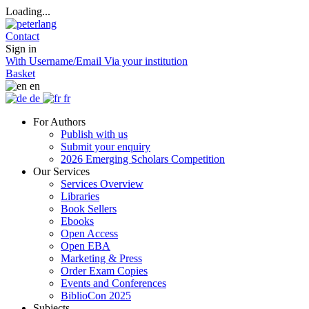
Loading...
Contact
Sign in
With Username/Email
Via your institution
Basket
en
de
fr
For Authors
Publish with us
Submit your enquiry
2026 Emerging Scholars Competition
Our Services
Services Overview
Libraries
Book Sellers
Ebooks
Open Access
Open EBA
Marketing & Press
Order Exam Copies
Events and Conferences
BiblioCon 2025
Subjects