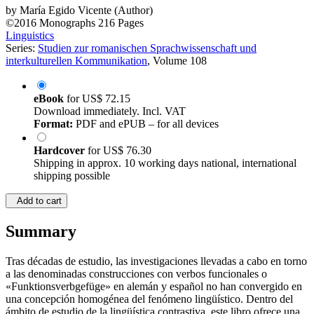
©2016
Monographs
216 Pages
Linguistics
Series:
Studien zur romanischen Sprachwissenschaft und
interkulturellen Kommunikation
, Volume 108
eBook
for
US$ 72.15
Download immediately. Incl. VAT
Format:
PDF and ePUB – for all devices
Hardcover
for
US$ 76.30
Shipping in approx. 10 working days national, international
shipping possible
Add to cart
Summary
Tras décadas de estudio, las investigaciones llevadas a cabo en torno
a las denominadas construcciones con verbos funcionales o
«Funktionsverbgefüge» en alemán y español no han convergido en
una concepción homogénea del fenómeno lingüístico. Dentro del
ámbito de estudio de la lingüística contrastiva, este libro ofrece una
visión amplia y sistematizada del tratamiento teóricoconceptual de