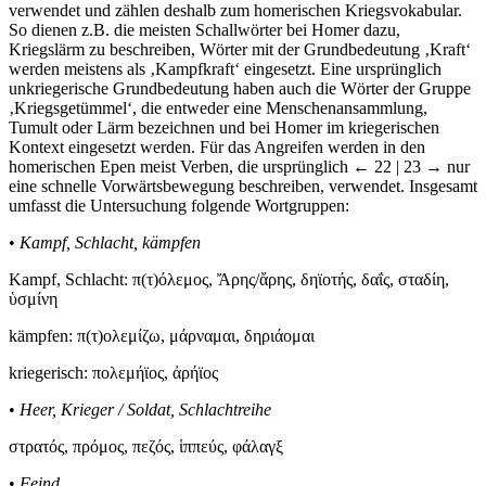
verwendet und zählen deshalb zum homerischen Kriegsvokabular.
So dienen z.B. die meisten Schallwörter bei Homer dazu,
Kriegslärm zu beschreiben, Wörter mit der Grundbedeutung ‚Kraft‘
werden meistens als ‚Kampfkraft‘ eingesetzt. Eine ursprünglich
unkriegerische Grundbedeutung haben auch die Wörter der Gruppe
‚Kriegsgetümmel‘, die entweder eine Menschenansammlung,
Tumult oder Lärm bezeichnen und bei Homer im kriegerischen
Kontext eingesetzt werden. Für das Angreifen werden in den
homerischen Epen meist Verben, die ursprünglich
← 22 | 23 →
nur
eine schnelle Vorwärtsbewegung beschreiben, verwendet. Insgesamt
umfasst die Untersuchung folgende Wortgruppen:
•
Kampf, Schlacht, kämpfen
Kampf, Schlacht: π(τ)
ό
λεμος,
Ἄ
ρης/
ἄ
ρης, δη
ϊ
οτ
ή
ς, δα
ΐ
ς, σταδ
ί
η,
ὑ
σμ
ί
νη
kämpfen: π(τ)ολεμ
ί
ζω, μ
ά
ρναμαι, δηρι
ά
ομαι
kriegerisch: πολεμ
ήϊ
ος,
ἀ
ρ
ήϊ
ος
•
Heer, Krieger / Soldat, Schlachtreihe
στρατ
ό
ς, πρ
ό
μος, πεζ
ό
ς,
ἱ
ππε
ύ
ς, φ
ά
λαγξ
•
Feind