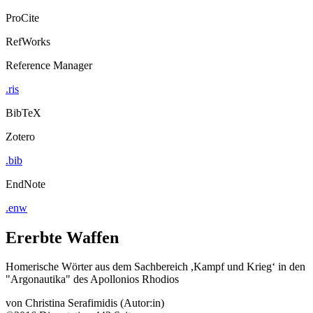
ProCite
RefWorks
Reference Manager
.ris
BibTeX
Zotero
.bib
EndNote
.enw
Ererbte Waffen
Homerische Wörter aus dem Sachbereich ,Kampf und Krieg‘ in den
"Argonautika" des Apollonios Rhodios
von
Christina Serafimidis (Autor:in)