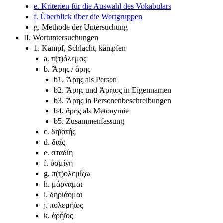
e. Kriterien für die Auswahl des Vokabulars
f. Überblick über die Wortgruppen
g. Methode der Untersuchung
II. Wortuntersuchungen
1. Kampf, Schlacht, kämpfen
a. π(τ)όλεμος
b. Ἄρης / ἄρης
b1. Ἄρης als Person
b2. Ἄρης und Ἀρήιος in Eigennamen
b3. Ἄρης in Personenbeschreibungen
b4. ἄρης als Metonymie
b5. Zusammenfassung
c. δηϊοτής
d. δαΐς
e. σταδίη
f. ὑσμίνη
g. π(τ)ολεμίζω
h. μάρναμαι
i. δηριάομαι
j. πολεμήϊος
k. ἀρήϊος