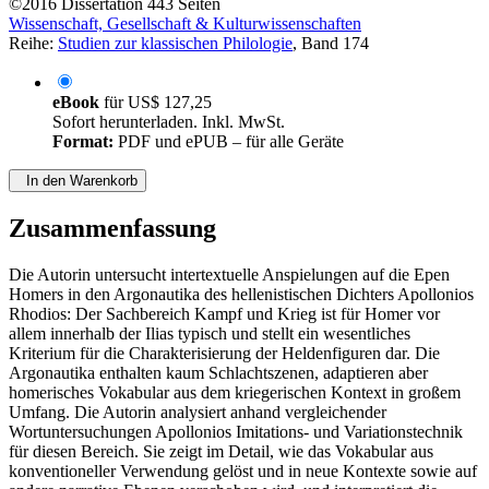
©2016
Dissertation
443 Seiten
Wissenschaft, Gesellschaft & Kulturwissenschaften
Reihe:
Studien zur klassischen Philologie
, Band 174
eBook
für
US$ 127,25
Sofort herunterladen. Inkl. MwSt.
Format:
PDF und ePUB – für alle Geräte
In den Warenkorb
Zusammenfassung
Die Autorin untersucht intertextuelle Anspielungen auf die Epen
Homers in den Argonautika des hellenistischen Dichters Apollonios
Rhodios: Der Sachbereich Kampf und Krieg ist für Homer vor
allem innerhalb der Ilias typisch und stellt ein wesentliches
Kriterium für die Charakterisierung der Heldenfiguren dar. Die
Argonautika enthalten kaum Schlachtszenen, adaptieren aber
homerisches Vokabular aus dem kriegerischen Kontext in großem
Umfang. Die Autorin analysiert anhand vergleichender
Wortuntersuchungen Apollonios Imitations- und Variationstechnik
für diesen Bereich. Sie zeigt im Detail, wie das Vokabular aus
konventioneller Verwendung gelöst und in neue Kontexte sowie auf