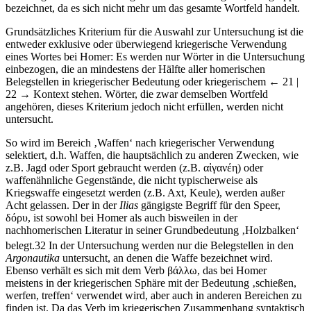
bezeichnet, da es sich nicht mehr um das gesamte Wortfeld handelt.
Grundsätzliches Kriterium für die Auswahl zur Untersuchung ist die
entweder exklusive oder überwiegend kriegerische Verwendung
eines Wortes bei Homer: Es werden nur Wörter in die Untersuchung
einbezogen, die an mindestens der Hälfte aller homerischen
Belegstellen in kriegerischer Bedeutung oder kriegerischem
← 21 |
22 →
Kontext stehen. Wörter, die zwar demselben Wortfeld
angehören, dieses Kriterium jedoch nicht erfüllen, werden nicht
untersucht.
So wird im Bereich ‚Waffen‘ nach kriegerischer Verwendung
selektiert, d.h. Waffen, die hauptsächlich zu anderen Zwecken, wie
z.B. Jagd oder Sport gebraucht werden (z.B. α
ἰ
γαν
έ
η) oder
waffenähnliche Gegenstände, die nicht typischerweise als
Kriegswaffe eingesetzt werden (z.B. Axt, Keule), werden außer
Acht gelassen. Der in der
Ilias
gängigste Begriff für den Speer,
δ
ό
ρυ, ist sowohl bei Homer als auch bisweilen in der
nachhomerischen Literatur in seiner Grundbedeutung ‚Holzbalken‘
belegt.
32
In der Untersuchung werden nur die Belegstellen in den
Argonautika
untersucht, an denen die Waffe bezeichnet wird.
Ebenso verhält es sich mit dem Verb β
ά
λλω, das bei Homer
meistens in der kriegerischen Sphäre mit der Bedeutung ‚schießen,
werfen, treffen‘ verwendet wird, aber auch in anderen Bereichen zu
finden ist. Da das Verb im kriegerischen Zusammenhang syntaktisch