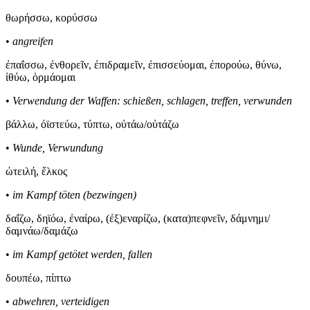
θωρ
ή
σσω, κορ
ύ
σσω
•
angreifen
ἐ
πα
ΐ
σσω,
ἐ
νθορε
ῖ
ν,
ἐ
πιδραμε
ῖ
ν,
ἐ
πισσε
ύ
ομαι,
ἐ
πορο
ύ
ω, θ
ύ
νω,
ἰ
θ
ύ
ω,
ὁ
ρμ
ά
ομαι
•
Verwendung der Waffen: schießen, schlagen, treffen, verwunden
β
ά
λλω,
ὀϊ
στε
ύ
ω, τ
ύ
πτω, ο
ὐ
τ
ά
ω/ο
ὐ
τ
ά
ζω
•
Wunde, Verwundung
ὠ
τειλ
ή, ἕ
λκος
•
im Kampf töten (bezwingen)
δα
ΐ
ζω, δη
ϊό
ω,
ἐ
να
ί
ρω, (
ἐ
ξ)εναρ
ί
ζω, (κατα)πεφνε
ῖ
ν, δ
ά
μνημι/
δαμν
ά
ω/δαμ
ά
ζω
•
im Kampf getötet werden, fallen
δουπ
έ
ω, π
ί
πτω
•
abwehren, verteidigen