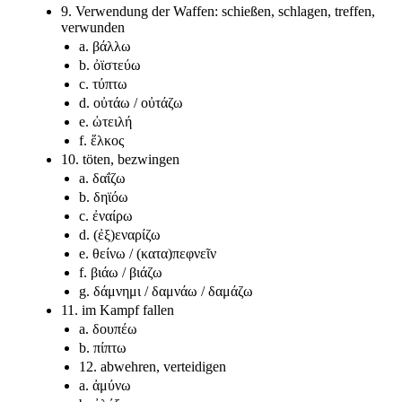
9. Verwendung der Waffen: schießen, schlagen, treffen,
verwunden
a. βάλλω
b. ὀϊστεύω
c. τύπτω
d. οὐτάω / οὐτάζω
e. ὠτειλή
f. ἕλκος
10. töten, bezwingen
a. δαΐζω
b. δηϊόω
c. ἐναίρω
d. (ἐξ)εναρίζω
e. θείνω / (κατα)πεφνεῖν
f. βιάω / βιάζω
g. δάμνημι / δαμνάω / δαμάζω
11. im Kampf fallen
a. δουπέω
b. πίπτω
12. abwehren, verteidigen
a. ἀμύνω