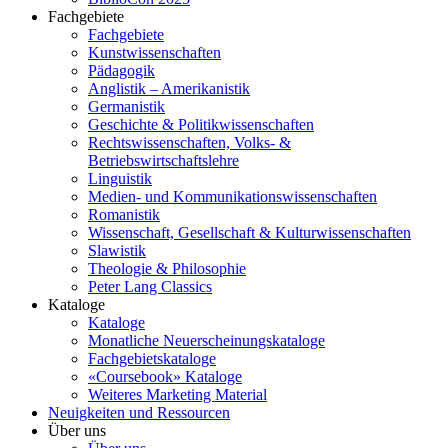
Fachgebiete
Fachgebiete
Kunstwissenschaften
Pädagogik
Anglistik – Amerikanistik
Germanistik
Geschichte & Politikwissenschaften
Rechtswissenschaften, Volks- &
Betriebswirtschaftslehre
Linguistik
Medien- und Kommunikationswissenschaften
Romanistik
Wissenschaft, Gesellschaft & Kulturwissenschaften
Slawistik
Theologie & Philosophie
Peter Lang Classics
Kataloge
Kataloge
Monatliche Neuerscheinungskataloge
Fachgebietskataloge
«Coursebook» Kataloge
Weiteres Marketing Material
Neuigkeiten und Ressourcen
Über uns