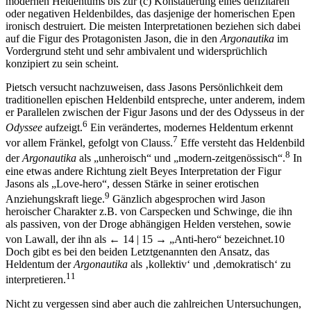
modernen Heldentums bis zur (c) Konstatierung eines defizitären
oder negativen Heldenbildes, das dasjenige der homerischen Epen
ironisch destruiert. Die meisten Interpretationen beziehen sich dabei
auf die Figur des Protagonisten Jason, die in den
Argonautika
im
Vordergrund steht und sehr ambivalent und widersprüchlich
konzipiert zu sein scheint.
Pietsch versucht nachzuweisen, dass Jasons Persönlichkeit dem
traditionellen epischen Heldenbild entspreche, unter anderem, indem
er Parallelen zwischen der Figur Jasons und der des Odysseus in der
6
Odyssee
aufzeigt.
Ein verändertes, modernes Heldentum erkennt
7
vor allem Fränkel, gefolgt von Clauss.
Effe versteht das Heldenbild
8
der
Argonautika
als „unheroisch“ und „modern-zeitgenössisch“.
In
eine etwas andere Richtung zielt Beyes Interpretation der Figur
Jasons als „Love-hero“, dessen Stärke in seiner erotischen
9
Anziehungskraft liege.
Gänzlich abgesprochen wird Jason
heroischer Charakter z.B. von Carspecken und Schwinge, die ihn
als passiven, von der Droge abhängigen Helden verstehen, sowie
von Lawall, der ihn als
← 14 | 15 →
„Anti-hero“ bezeichnet.
10
Doch gibt es bei den beiden Letztgenannten den Ansatz, das
Heldentum der
Argonautika
als ‚kollektiv‘ und ‚demokratisch‘ zu
11
interpretieren.
Nicht zu vergessen sind aber auch die zahlreichen Untersuchungen,