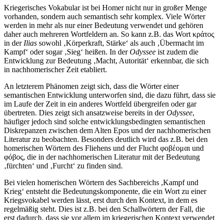
Kriegerisches Vokabular ist bei Homer nicht nur in großer Menge
vorhanden, sondern auch semantisch sehr komplex. Viele Wörter
werden in mehr als nur einer Bedeutung verwendet und gehören
daher auch mehreren Wortfeldern an. So kann z.B. das Wort κρ
ά
τος
in der
Ilias
sowohl ‚Körperkraft, Stärke‘ als auch ‚Übermacht im
Kampf‘ oder sogar ‚Sieg‘ heißen. In der
Odyssee
ist zudem die
Entwicklung zur Bedeutung ‚Macht, Autorität‘ erkennbar, die sich
in nachhomerischer Zeit etabliert.
An letzterem Phänomen zeigt sich, dass die Wörter einer
semantischen Entwicklung unterworfen sind, die dazu führt, dass sie
im Laufe der Zeit in ein anderes Wortfeld übergreifen oder gar
übertreten. Dies zeigt sich ansatzweise bereits in der
Odyssee
,
häufiger jedoch sind solche entwicklungsbedingten semantischen
Diskrepanzen zwischen dem Alten Epos und der nachhomerischen
Literatur zu beobachten. Besonders deutlich wird das z.B. bei den
homerischen Wörtern des Fliehens und der Flucht φοβ
έ
ομαι und
φ
ό
βος, die in der nachhomerischen Literatur mit der Bedeutung
‚fürchten‘ und ‚Furcht‘ zu finden sind.
Bei vielen homerischen Wörtern des Sachbereichs ,Kampf und
Krieg‘ entsteht die Bedeutungskomponente, die ein Wort zu einer
Kriegsvokabel werden lässt, erst durch den Kontext, in dem es
regelmäßig steht. Dies ist z.B. bei den Schallwörtern der Fall, die
erst dadurch, dass sie vor allem im kriegerischen Kontext verwendet