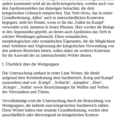
anders konstruiert wird als im nicht-kriegerischen, werden auch von
den Apolloniosstellen nur diejenigen betrachtet, die dem
kriegerischen Gebrauch entsprechen. Das Verb π
ί
πτω, das in seiner
Grundbedeutung ‚fallen‘ auch in unterschiedlichen Kontexten
begegnet, steht bei Homer, wenn es für das ‚Fallen im Kampf‘
verwendet wird, meistens in festen Phrasen. Hier werden die Belege
in den
Argonautika
geprüft, an denen auch Apollonios das Verb in
solchen Wendungen gebraucht. Diese semantischen,
morphologischen oder syntaktischen Eigenarten, die die Möglichkeit
einer Selektion und Abgrenzung der kriegerischen Verwendung von
den anderen Bereichen bieten, sollen daher als weiteres Kriterium
für die Auswahl der zu untersuchenden Wörter dienen.
f.
Überblick über die Wortgruppen
Die Untersuchung umfasst in erster Linie Wörter, die direkt
aufgrund ihrer Kernbedeutung dem Sachbereich ,Krieg und Kampf‘
zuzuordnen sind wie ‚Kampf‘, ‚Schlacht‘, ‚kämpfen‘, ‚Heer‘,
‚Krieger‘, ‚Soldat‘ sowie Bezeichnungen für Waffen und Verben
des Verwundens und Tötens.
Vervollständigt wird die Untersuchung durch die Betrachtung von
Wortgruppen, die indirekt zum kriegerischen Sachbereich zählen.
Diese Wörter haben eine neutrale Grundbedeutung, werden aber
ausschließlich oder überwiegend im kriegerischen Kontext