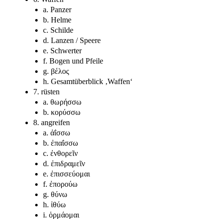
a. Panzer
b. Helme
c. Schilde
d. Lanzen / Speere
e. Schwerter
f. Bogen und Pfeile
g. βέλος
h. Gesamtüberblick ‚Waffen‘
7. rüsten
a. θωρήσσω
b. κορύσσω
8. angreifen
a. ἀΐσσω
b. ἐπαΐσσω
c. ἐνθορεῖν
d. ἐπιδραμεῖν
e. ἐπισσεύομαι
f. ἐπορούω
g. θύνω
h. ἰθύω
i. ὁρμάομαι