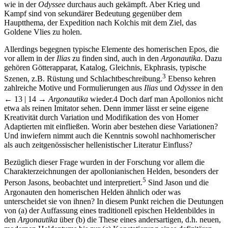
wie in der
Odyssee
durchaus auch gekämpft. Aber Krieg und
Kampf sind von sekundärer Bedeutung gegenüber dem
Hauptthema, der Expedition nach Kolchis mit dem Ziel, das
Goldene Vlies zu holen.
Allerdings begegnen typische Elemente des homerischen Epos, die
vor allem in der
Ilias
zu finden sind, auch in den
Argonautika
. Dazu
gehören Götterapparat, Katalog, Gleichnis, Ekphrasis, typische
3
Szenen, z.B. Rüstung und Schlachtbeschreibung.
Ebenso kehren
zahlreiche Motive und Formulierungen aus
Ilias
und
Odyssee
in den
← 13 | 14 →
Argonautika
wieder.
4
Doch darf man Apollonios nicht
etwa als reinen Imitator sehen. Denn immer lässt er seine eigene
Kreativität durch Variation und Modifikation des von Homer
Adaptierten mit einfließen. Worin aber bestehen diese Variationen?
Und inwiefern nimmt auch die Kenntnis sowohl nachhomerischer
als auch zeitgenössischer hellenistischer Literatur Einfluss?
Bezüglich dieser Frage wurden in der Forschung vor allem die
Charakterzeichnungen der apollonianischen Helden, besonders der
5
Person Jasons, beobachtet und interpretiert.
Sind Jason und die
Argonauten den homerischen Helden ähnlich oder was
unterscheidet sie von ihnen? In diesem Punkt reichen die Deutungen
von (a) der Auffassung eines traditionell epischen Heldenbildes in
den
Argonautika
über (b) die These eines andersartigen, d.h. neuen,