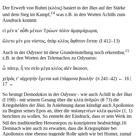
Der Erwerb von Ruhm (κλ
έ
ος) basiert in der
Ilias
auf der Stärke
14
und dem Sieg im Kampf,
was z.B. in den Worten Achills zum
Ausdruck kommt:
ε
ἰ
μ
έ
ν κ’ α
ὖ
θι μ
έ
νων Τρ
ώ
ων π
ό
λιν
ἀ
μφιμ
ά
χωμαι,
ὤ
λετο μ
έ
ν μοι ν
ό
στος,
ἀ
τ
ὰ
ρ κλ
έ
ος
ἄ
φθιτον
ἔ
σται
·
(Ι 412–13)
15
Auch in der
Odyssee
ist diese Grundeinstellung noch erkennbar,
z.B. in den Worten des Telemachos zu Odysseus:
ὦ
π
ά
τερ,
ἦ
τοι σε
ῖ
ο μ
έ
γα κλ
έ
ος α
ἰὲ
ν
ἄ
κουον,
χε
ῖ
ρ
ά
ς τ’ α
ἰ
χμητ
ὴ
ν
ἔ
μεναι κα
ὶ ἐ
π
ί
φρονα βουλ
ή
ν
∙
(π 241–42)
← 16 |
17 →
So besingt Demodokos in der
Odyssee
- wie auch Achill in der
Ilias
(I 198) - mit seinem Gesang über die κλ
έ
α
ἀ
νδρ
ῶ
ν (θ 73) die
Kriegshelden der
Ilias
. In Anlehnung daran kündigt auch Apollonios
zu Beginn seines Epos an, über die παλαιγεν
έ
ων κλ
έ
α φωτ
ῶ
ν (1, 1)
berichten zu wollen. So entsteht der Eindruck, dass er sein Werk im
Stil des traditionellen Heroenepos zu konzipieren beabsichtigt.
16
Demnach wäre auch zu erwarten, dass die Kriegssphäre bei
Apollonios eine ebenso tragende Rolle spielt wie bei Homer, zumal