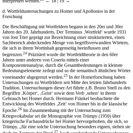
interpretiert werden.
← 18 | 19 →
d.
Wortfelduntersuchungen zu Homer und Apollonios in der
Forschung
Die Beschäftigung mit Wortfeldern begann in den 20er und 30er
Jahren des 20. Jahrhunderts. Der Terminus ‚Wortfeld‘ wurde 1931
von Jost Trier geprägt zur Bezeichnung einer strukturierten, einen
Sachbereich abdeckenden Menge von begriffsverwandten Wörtern,
die sich in ihrem Wortinhalt gegenseitig beeinflussen und
24
begrenzen.
Präzisiert wurde die Wortfeldtheorie in den 60er
Jahren unter anderen von Coseriu mittels einer
Komponentenanalyse, durch die Gesamtbedeutungen in kleinste
Bedeutungselemente zerlegt und so die semantisch ähnlichen Wörter
25
voneinander abgegrenzt werden.
In der Homerforschung haben
Untersuchungen zu Wortfeldern seit Mitte des letzten Jahrhunderts
Tradition. Untersuchungen dieser Art führte z.B. Bruno Snell zu den
Begriffen ‚Körper‘, ‚Geist‘ sowie dem Verb ‚sehen‘ in ihrem
Gebrauch bei Homer durch. Hermann Fränkel beobachtete die
Entwicklung des Wortfeldes ‚Zeit‘ von Homer bis in die klassische
26
Epoche.
Im Zusammenhang mit der Untersuchung zum
Kriegsvokabular sei die Monographie von Trümpy (1950) über
kriegerische Fachausdrücke bei Homer hervorgehoben, die sich, so
Trümpy, „für eine solche Untersuchung besonders eignen, stehen sie
27