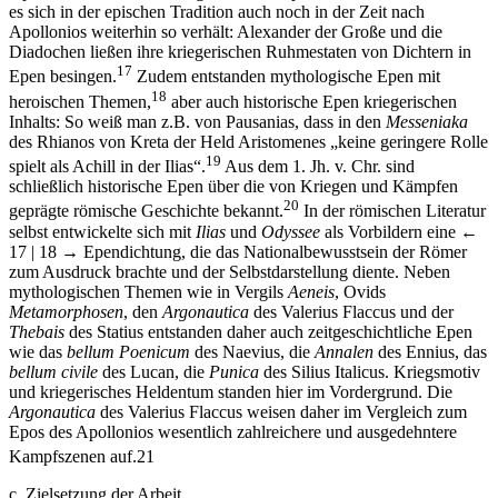
es sich in der epischen Tradition auch noch in der Zeit nach
Apollonios weiterhin so verhält: Alexander der Große und die
Diadochen ließen ihre kriegerischen Ruhmestaten von Dichtern in
17
Epen besingen.
Zudem entstanden mythologische Epen mit
18
heroischen Themen,
aber auch historische Epen kriegerischen
Inhalts: So weiß man z.B. von Pausanias, dass in den
Messeniaka
des Rhianos von Kreta der Held Aristomenes „keine geringere Rolle
19
spielt als Achill in der Ilias“.
Aus dem 1. Jh. v. Chr. sind
schließlich historische Epen über die von Kriegen und Kämpfen
20
geprägte römische Geschichte bekannt.
In der römischen Literatur
selbst entwickelte sich mit
Ilias
und
Odyssee
als Vorbildern eine
←
17 | 18 →
Ependichtung, die das Nationalbewusstsein der Römer
zum Ausdruck brachte und der Selbstdarstellung diente. Neben
mythologischen Themen wie in Vergils
Aeneis
, Ovids
Metamorphosen
, den
Argonautica
des Valerius Flaccus und der
Thebais
des Statius entstanden daher auch zeitgeschichtliche Epen
wie das
bellum Poenicum
des Naevius, die
Annalen
des Ennius, das
bellum civile
des Lucan, die
Punica
des Silius Italicus. Kriegsmotiv
und kriegerisches Heldentum standen hier im Vordergrund. Die
Argonautica
des Valerius Flaccus weisen daher im Vergleich zum
Epos des Apollonios wesentlich zahlreichere und ausgedehntere
Kampfszenen auf.
21
c.
Zielsetzung der Arbeit