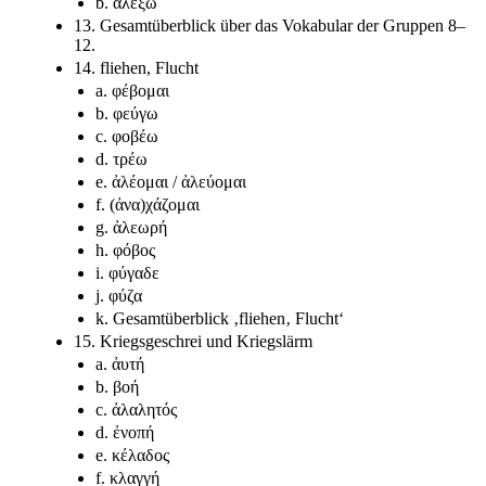
b. ἀλέξω
13. Gesamtüberblick über das Vokabular der Gruppen 8–
12.
14. fliehen, Flucht
a. φέβομαι
b. φεύγω
c. φοβέω
d. τρέω
e. ἀλέομαι / ἀλεύομαι
f. (ἀνα)χάζομαι
g. ἀλεωρή
h. φόβος
i. φύγαδε
j. φύζα
k. Gesamtüberblick ‚fliehen‚ Flucht‘
15. Kriegsgeschrei und Kriegslärm
a. ἀυτή
b. βοή
c. ἀλαλητός
d. ἐνοπή
e. κέλαδος
f. κλαγγή