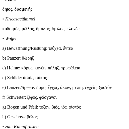
δ
ήϊ
ος, δυσμεν
ή
ς
•
Kriegsgetümmel
κυδοιμ
ό
ς, μ
ῶ
λος,
ὅ
μαδος,
ὅ
μιλος, κλον
έ
ω
•
Waffen
a)
Bewaffnung/Rüstung: τε
ύ
χεα,
ἔ
ντεα
b)
Panzer: θ
ώ
ρηξ
c)
Helme: κ
ό
ρυς, κυν
έ
η, π
ή
ληξ, τρυφ
ά
λεια
d)
Schilde:
ἀ
σπ
ί
ς, σ
ά
κος
e)
Lanzen/Speere: δ
ό
ρυ,
ἔ
γχος,
ἄ
κων, μελ
ί
η,
ἐ
γχε
ί
η, ξυστ
ό
ν
f)
Schwerter: ξ
ί
φος, φ
ά
σγανον
g)
Bogen und Pfeil: τ
ό
ξον, βι
ό
ς,
ἰό
ς,
ὀϊ
στ
ό
ς
h)
Geschoss: β
έ
λος
•
zum Kampf rüsten