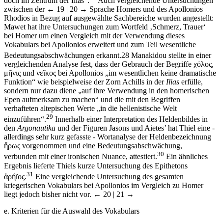
doch im Zentrum der Ilias“.
Auch vergleichende Untersuchungen
zwischen der
← 19 | 20 →
Sprache Homers und des Apollonios
Rhodios in Bezug auf ausgewählte Sachbereiche wurden angestellt:
Mawet hat ihre Untersuchungen zum Wortfeld ‚Schmerz, Trauer‘
bei Homer um einen Vergleich mit der Verwendung dieses
Vokabulars bei Apollonios erweitert und zum Teil wesentliche
Bedeutungsabschwächungen erkannt.
28
Manakidou stellte in einer
vergleichenden Analyse fest, dass der Gebrauch der Begriffe χ
ό
λος,
μ
ῆ
νις und νε
ῖ
κος bei Apollonios „im wesentlichen keine dramatische
Funktion“ wie beispielweise der Zorn Achills in der
Ilias
erfülle,
sondern nur dazu diene „auf ihre Verwendung in den homerischen
Epen aufmerksam zu machen“ und die mit den Begriffen
verhafteten altepischen Werte „in die hellenistische Welt
29
einzuführen“.
Innerhalb einer Interpretation des Heldenbildes in
den
Argonautika
und der Figuren Jasons und Aietes’ hat Thiel eine -
allerdings sehr kurz gefasste - Wortanalyse der Heldenbezeichnung
ἥ
ρως vorgenommen und eine Bedeutungsabschwächung,
30
verbunden mit einer ironischen Nuance, attestiert.
Ein ähnliches
Ergebnis lieferte Thiels kurze Untersuchung des Epithetons
31
ἀ
ρ
ήϊ
ος.
Eine vergleichende Untersuchung des gesamten
kriegerischen Vokabulars bei Apollonios im Vergleich zu Homer
liegt jedoch bisher nicht vor.
← 20 | 21 →
e.
Kriterien für die Auswahl des Vokabulars