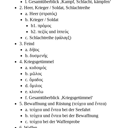
l. Gesamtüberblick ,Kampf, Schlacht, kämpfen‘
2. Heer, Krieger / Soldat, Schlachtreihe
a. Heer (στρατός)
b. Krieger / Soldat
b1. πρόμος
b2. πεζός und ἱππεύς
c. Schlachtreihe (φάλαγξ)
3. Feind
a. δήϊος
b. δυσμενής
4. Kriegsgetümmel
a. κυδοιμός
b. μῶλος
c. ὅμαδος
d. ὅμιλος
e. κλονέω
f. Gesamtüberblick ‚Kriegsgetümmel‘
5. Bewaffnung und Rüstung (τεύχεα und ἔντεα)
a. τεύχεα und ἔντεα bei der Seefahrt
b. τεύχεα und ἔντεα bei der Bewaffnung
c. τεύχεα bei der Waffenprobe
6. Waffen