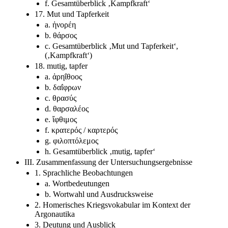
f. Gesamtüberblick ‚Kampfkraft‘
17. Mut und Tapferkeit
a. ἠνορέη
b. θάρσος
c. Gesamtüberblick ‚Mut und Tapferkeit‘,
(‚Kampfkraft‘)
18. mutig, tapfer
a. ἀρηΐθοος
b. δαΐφρων
c. θρασύς
d. θαρσαλέος
e. ἴφθιμος
f. κρατερός / καρτερός
g. φιλοπτόλεμος
h. Gesamtüberblick ‚mutig, tapfer‘
III. Zusammenfassung der Untersuchungsergebnisse
1. Sprachliche Beobachtungen
a. Wortbedeutungen
b. Wortwahl und Ausdrucksweise
2. Homerisches Kriegsvokabular im Kontext der
Argonautika
3. Deutung und Ausblick