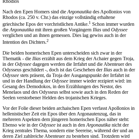
Rhodios
Nach den Epen Homers sind die
Argonautika
des Apollonios von
Rhodos (ca. 250 v. Chr.) das einzige vollständig erhaltene
1
griechische Epos der vorchristlichen Antike.
Schon immer wurden
die
Argonautika
mit ihren großen Vorgängern
Ilias
und
Odyssee
verglichen und an ihnen gemessen. Dies lag gewiss auch in der
2
Intention des Dichters.
Die beiden homerischen Epen unterscheiden sich zwar in der
Thematik - die
Ilias
erzählt aus dem Krieg der Achaier gegen Troja,
in der
Odyssee
dagegen werden die Irrfahrt und die Abenteuer des
Odysseus geschildert -, doch ist das Geschehen der
Ilias
auch in der
Odyssee
stets präsent, da Troja der Ausgangspunkt der Irrfahrt ist
und in der Handlung der
Odyssee
immer wieder rezipiert wird: im
Gesang des Demodokos, in den Erzählungen des Nestor, des
Menelaos und des Odysseus selbst sowie auch in den Reden der
Seelen verstorbener Helden des trojanischen Krieges.
Vor der Folie dieser beiden archaischen Epen verfasst Apollonios in
hellenistischer Zeit ein Epos über den Argonautenzug, das in
mehreren Aspekten dem jüngeren homerischen Epos näher steht:
Ebenso wie in der
Odyssee
ist auch in den
Argonautika
nicht der
Krieg zentrales Thema, sondern eine Seereise, während der und an
deren Ziel zahlreiche Abenteuer zu bestehen sind. Trotzdem wird