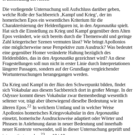
Die vorliegende Untersuchung soll Aufschluss darüber geben,
welche Rolle der Sachbereich ‚Kampf und Krieg‘, der im
homerischen Epos ein wesentliches Kriterium für die
Charakterisierung der Heldenfiguren ist, in den
Argonautika
spielt.
Hat sich die Einstellung zu Krieg und Kampf gegenüber dem Alten
Epos verändert, wie sich bereits durch die Themenwahl und geringe
Zahl kriegerischer Szenen vermuten lässt? Wie bringt Apollonios
eine möglicherweise neue Perspektive zum Ausdruck? Was bedeutet
eine gegenüber Homer veränderte Haltung bezüglich des
Heldenbildes, das in den
Argonautika
gezeichnet wird? An diese
Fragestellungen soll nun nicht in erster Linie durch Interpretationen
längerer Passagen, sondern auf der Grundlage vergleichender
Wortuntersuchungen herangegangen werden.
Da Krieg und Kampf in der
Ilias
den Schwerpunkt bilden, findet
sich Vokabular aus diesem Sachbereich dort in großer Menge. In der
Odyssee
kommt dieses Vokabular zwar themenbedingt wesentlich
seltener vor, trägt aber überwiegend dieselbe Bedeutung wie im
22
älteren Epos.
In welchem Umfang und in welcher Weise
Apollonios homerisches Kriegsvokabular in den
Argonautika
einsetzt, homerische Ausdrucksweise adaptiert oder Wörter und
Phrasen in Anlehnung daran in neuer Bedeutung und innerhalb
neuer Kontexte verwendet, soll in dieser Untersuchung geprüft und
23