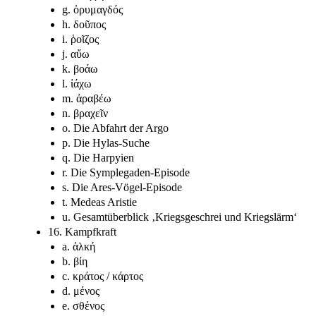
g. ὀρυμαγδός
h. δοῦπος
i. ῥοῖζος
j. αὔω
k. βοάω
l. ἰάχω
m. ἀραβέω
n. βραχεῖν
o. Die Abfahrt der Argo
p. Die Hylas-Suche
q. Die Harpyien
r. Die Symplegaden-Episode
s. Die Ares-Vögel-Episode
t. Medeas Aristie
u. Gesamtüberblick ‚Kriegsgeschrei und Kriegslärm‘
16. Kampfkraft
a. ἀλκή
b. βίη
c. κράτος / κάρτος
d. μένος
e. σθένος