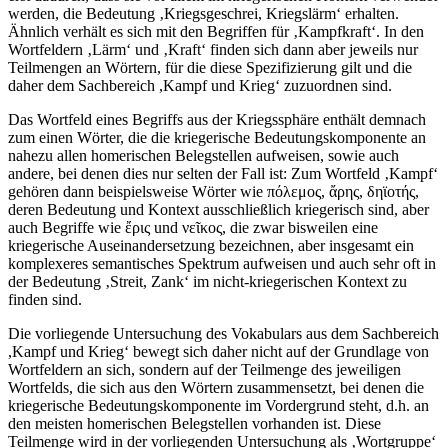
werden, die Bedeutung ‚Kriegsgeschrei, Kriegslärm‘ erhalten.
Ähnlich verhält es sich mit den Begriffen für ‚Kampfkraft‘. In den
Wortfeldern ‚Lärm‘ und ‚Kraft‘ finden sich dann aber jeweils nur
Teilmengen an Wörtern, für die diese Spezifizierung gilt und die
daher dem Sachbereich ,Kampf und Krieg‘ zuzuordnen sind.
Das Wortfeld eines Begriffs aus der Kriegssphäre enthält demnach
zum einen Wörter, die die kriegerische Bedeutungskomponente an
nahezu allen homerischen Belegstellen aufweisen, sowie auch
andere, bei denen dies nur selten der Fall ist: Zum Wortfeld ‚Kampf‘
gehören dann beispielsweise Wörter wie π
ό
λεμος,
ἄ
ρης, δη
ϊ
οτ
ή
ς,
deren Bedeutung und Kontext ausschließlich kriegerisch sind, aber
auch Begriffe wie
ἔ
ρις und νε
ῖ
κος, die zwar bisweilen eine
kriegerische Auseinandersetzung bezeichnen, aber insgesamt ein
komplexeres semantisches Spektrum aufweisen und auch sehr oft in
der Bedeutung ‚Streit, Zank‘ im nicht-kriegerischen Kontext zu
finden sind.
Die vorliegende Untersuchung des Vokabulars aus dem Sachbereich
,Kampf und Krieg‘ bewegt sich daher nicht auf der Grundlage von
Wortfeldern an sich, sondern auf der Teilmenge des jeweiligen
Wortfelds, die sich aus den Wörtern zusammensetzt, bei denen die
kriegerische Bedeutungskomponente im Vordergrund steht, d.h. an
den meisten homerischen Belegstellen vorhanden ist. Diese
Teilmenge wird in der vorliegenden Untersuchung als ‚Wortgruppe‘