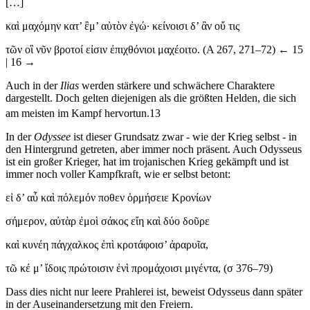
[…]
κα
ὶ
μαχ
ό
μην κατ’
ἒ
μ’ α
ὐ
τ
ὸ
ν
ἐ
γ
ώ∙
κε
ί
νοισι δ’
ἂ
ν ο
ὔ
τις
τ
ῶ
ν ο
ἳ
ν
ῦ
ν βροτο
ί
ε
ἰ
σιν
ἐ
πιχθ
ό
νιοι μαχ
έ
οιτο. (Α 267, 271–72)
← 15
| 16 →
Auch in der
Ilias
werden stärkere und schwächere Charaktere
dargestellt. Doch gelten diejenigen als die größten Helden, die sich
am meisten im Kampf hervortun.
13
In der
Odyssee
ist dieser Grundsatz zwar - wie der Krieg selbst - in
den Hintergrund getreten, aber immer noch präsent. Auch Odysseus
ist ein großer Krieger, hat im trojanischen Krieg gekämpft und ist
immer noch voller Kampfkraft, wie er selbst betont:
ε
ἰ
δ’ α
ὖ
κα
ὶ
π
ό
λεμ
ό
ν ποθεν
ὁ
ρμ
ή
σειε Κρον
ί
ων
σ
ή
μερον, α
ὐ
τ
ὰ
ρ
ἐ
μο
ὶ
σ
ά
κος ε
ἴ
η κα
ὶ
δ
ύ
ο δο
ῦ
ρε
κα
ὶ
κυν
έ
η π
ά
γχαλκος
ἐ
π
ὶ
κροτ
ά
φοισ’
ἀ
ραρυ
ῖ
α,
τ
ῶ
κ
έ
μ’
ἴ
δοις πρ
ώ
τοισιν
ἐ
ν
ὶ
προμ
ά
χοισι μιγ
έ
ντα, (σ 376–79)
Dass dies nicht nur leere Prahlerei ist, beweist Odysseus dann später
in der Auseinandersetzung mit den Freiern.