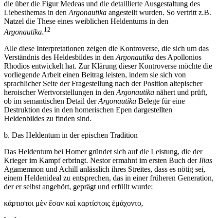
die über die Figur Medeas und die detaillierte Ausgestaltung des
Liebesthemas in den
Argonautika
angestellt wurden. So vertritt z.B.
Natzel die These eines weiblichen Heldentums in den
12
Argonautika
.
Alle diese Interpretationen zeigen die Kontroverse, die sich um das
Verständnis des Heldesbildes in den
Argonautika
des Apollonios
Rhodios entwickelt hat. Zur Klärung dieser Kontroverse möchte die
vorliegende Arbeit einen Beitrag leisten, indem sie sich von
sprachlicher Seite der Fragestellung nach der Position altepischer
heroischer Wertvorstellungen in den
Argonautika
nähert und prüft,
ob im semantischen Detail der
Argonautika
Belege für eine
Destruktion des in den homerischen Epen dargestellten
Heldenbildes zu finden sind.
b.
Das Heldentum in der epischen Tradition
Das Heldentum bei Homer gründet sich auf die Leistung, die der
Krieger im Kampf erbringt. Nestor ermahnt im ersten Buch der
Ilias
Agamemnon und Achill anlässlich ihres Streites, dass es nötig sei,
einem Heldenideal zu entsprechen, das in einer früheren Generation,
der er selbst angehört, geprägt und erfüllt wurde:
κ
ά
ρτιστοι μ
ὲ
ν
ἔ
σαν κα
ὶ
καρτ
ί
στοις
ἐ
μ
ά
χοντο,