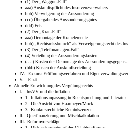
(1) Der „Waggon-Fall“
aaa) Auskunftspflicht des Insolvenzverwalters
bbb) Verweigerung der Aussonderung
ccc) Übergabe des Aussonderungsgutes
ddd) Frist
(2) Der „Kran-Fall“
aaa) Demontage der Kranelemente
bbb) „Rechtsmissbrauch“ als Verweigerungsrecht des In
(3) Der „Telefonanlagen-Fall“
(4) Verteilung der Aussonderungskosten
(aaa) Kosten der Demontage des Aussonderungsgegenst
(bbb) Kosten der Auskunftserteilung
IV. Exkurs: Eröffnungsverfahren und Eigenverwaltungsver
V. Fazit
Aktuelle Entwicklung des Vergütungsrechts
I. InsVV und die Inflation
1. Inflationsanpassung in Rechtsprechung und Literatur
2. Die Ansicht von Haarmeyer/Mock
3. Konkursrechtliche Reminiszenzen
II. Querfinanzierung und Mischkalkulation
III. Reformvorschläge
1. Diskussionsentwurf des Gläubigerforums