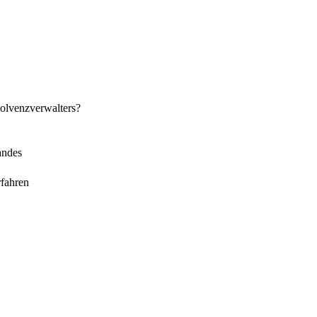
solvenzverwalters?
andes
fahren