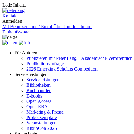
Lade Inhalt...
Kontakt
Anmelden
Mit Benutzername / Email
Über Ihre Institution
Einkaufswagen
de
en
fr
Für Autoren
Publizieren mit Peter Lang – Akademische Veröffentlic
Publikationsanfrage
2026 Emerging Scholars Competition
Serviceleistungen
Serviceleistungen
Bibliotheken
Buchhändler
E-books
Open Access
Open EBA
Marketing & Presse
Probeexemplare
Veranstaltungen
BiblioCon 2025
Fachgebiete