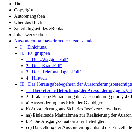
Titel
Copyright
Autorenangaben
Über das Buch
Zitierfähigkeit des eBooks
Inhaltsverzeichnis
Aussonderung massefremder Gegenstände
I. Einleitung
II. Fallgruppen
1. Der „Waggon-Fall“
2. Der „Kran-Fall“
3. Der „Telefonanlagen-Fall“
4. Hinweis
III. Das Herausgabebegehren der Aussonderungsberechtigt
1. Theoretische Betrachtung der Aussonderung gem. § 
2. Praktische Betrachtung der Aussonderung gem. § 47 
a) Aussonderung aus Sicht der Gläubiger
b) Aussonderung aus Sicht des Insolvenzverwalters
aa) Einleitende Maßnahmen zur Realisierung der Ausso
bb) Die Ausgangssituation aller Beteiligten
cc) Darstellung der Aussonderung anhand der Einzelfälle