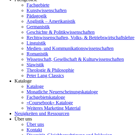
Fachgebiete
Kunstwissenschaften
Pädagogik
Anglistik – Amerikanistik
Germanistik
Geschichte & Politikwissenschaften
Rechtswissenschaften, Volks- & Betriebswirtschaftslehre
Linguistik
Medien- und Kommunikationswissenschaften
Romanistik
Wissenschaft, Gesellschaft & Kulturwissenschaften
Slawistik
Theologie & Philosophie
Peter Lang Classics
Kataloge
Kataloge
Monatliche Neuerscheinungskataloge
Fachgebietskataloge
«Coursebook» Kataloge
Weiteres Marketing Material
Neuigkeiten und Ressourcen
Über uns
Über uns
Kontakt