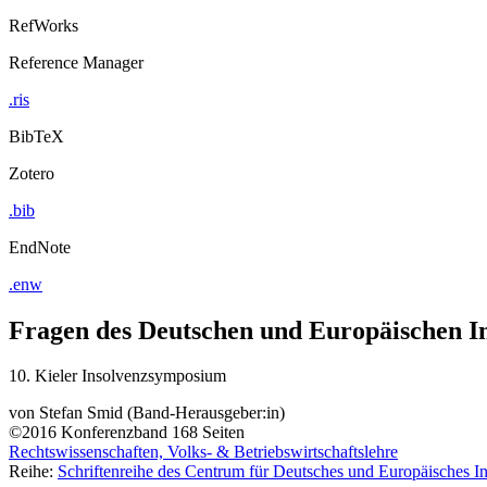
RefWorks
Reference Manager
.ris
BibTeX
Zotero
.bib
EndNote
.enw
Fragen des Deutschen und Europäischen In
10. Kieler Insolvenzsymposium
von
Stefan Smid (Band-Herausgeber:in)
©2016
Konferenzband
168 Seiten
Rechtswissenschaften, Volks- & Betriebswirtschaftslehre
Reihe:
Schriftenreihe des Centrum für Deutsches und Europäisches I