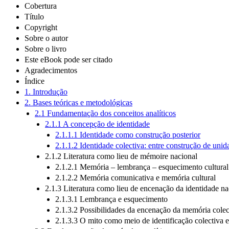
Cobertura
Título
Copyright
Sobre o autor
Sobre o livro
Este eBook pode ser citado
Agradecimentos
Índice
1. Introdução
2. Bases teóricas e metodológicas
2.1 Fundamentação dos conceitos analíticos
2.1.1 A concepção de identidade
2.1.1.1 Identidade como construção posterior
2.1.1.2 Identidade colectiva: entre construção de unid
2.1.2 Literatura como lieu de mémoire nacional
2.1.2.1 Memória – lembrança – esquecimento cultural
2.1.2.2 Memória comunicativa e memória cultural
2.1.3 Literatura como lieu de encenação da identidade na
2.1.3.1 Lembrança e esquecimento
2.1.3.2 Possibilidades da encenação da memória colec
2.1.3.3 O mito como meio de identificação colectiva 