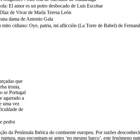
ola: El amor es un potro desbocado de Luis Escobar
Díaz de Vivar de María Teresa León
a una dama de Antonio Gala
mito cidiano: Oye, patria, mi aflicción (La Torre de Babel) de Fernan
farçadas que
ba ironia,
do se Portugal
se agarrado a
 de uma vez
ficuldade de
e pedra
ção da Península Ibérica do continente europeu. Por razões desconheci
uptura, mas encontram-se antes ‘no mesmo barco’, este fenómeno natura