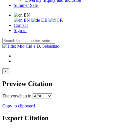
Diversity, Equity and Inclusion
Summer Sale
EN
EN
DE
FR
Contact
Sign in
×
Preview Citation
Zitatvorschau in
Copy to clipboard
Export Citation