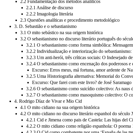
2.2 Fundamentação dos métodos analíticos
2.2.1 Análise de discurso
2.2.2 Imagologia literária
2.3 Questões analíticas e procedimento metodológico
3. D. Sebastião e o sebastianismo
3.1 O mito sebástico na sua origem histórica
3.2 O sebastianismo no discurso literário português do séc
3.2.1 O sebastianismo como forma simbólica: Mensagem
3.2.2 Individualização e interiorização do sebastianismo
3.2.3 Um anti-herói, três críticas sociais: O Indesejado d
3.2.4 O sebastianismo como encenação dos poderosos e d
Excurso: Erros meus, má fortuna, amor ardente de Nat
3.2.5 Uma Historiografia alternativa: Memorial do Conv
Excurso: Que farei com este livro? de José Saramago
3.2.6 O sebastianismo como suicídio colectivo: As naus
3.2.7 O sebastianismo como masoquismo colectivo: O co
4. Rodrigo Díaz de Vivar e Mio Cid
4.1 O mito cidiano na sua origem histórica
4.2 O mito cidiano no discurso literário espanhol do século
4.2.1 Cid e Jimena como pais de Castela: Las hijas del
4.2.2 O mito cidiano como religião espanhola: O poema
4.2.3 O Cid como combatente por uma ‘España de las tre