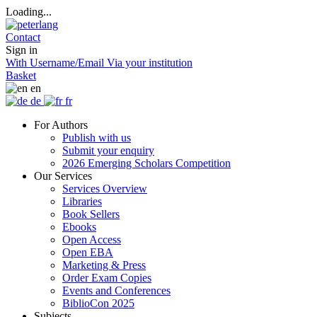
Loading...
Contact
Sign in
With Username/Email
Via your institution
Basket
en
de
fr
For Authors
Publish with us
Submit your enquiry
2026 Emerging Scholars Competition
Our Services
Services Overview
Libraries
Book Sellers
Ebooks
Open Access
Open EBA
Marketing & Press
Order Exam Copies
Events and Conferences
BiblioCon 2025
Subjects