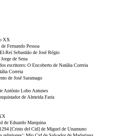
ulo XX
 de Fernando Pessoa
: El-Rei Sebastião de José Régio
e Jorge de Sena
os escritores: O Encoberto de Natália Correia
ália Correia
ento de José Saramago
 de António Lobo Antunes
nquistador de Almeida Faria
 XX
 Cid de Eduardo Marquina
 1294 [Cristo del Cid] de Miguel de Unamuno
s religiones’: Mio Cid de Salvador de Madariaga