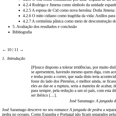
4.2.4 Rodrigo e Jimena como símbolo da unidade espanh
4.2.5 A esposa de Cid como nova heroína: Doña Jimena 
4.2.6 O mito cidiano como tragédia da vida: Anillos par
4.2.7 A cerimónia pânica como meio de desconstrução do 
5. Avaliação dos resultados e conclusão
Bibliografia
← 10 | 11 →
1. Introdução
[P]ouco disposto a tolerar irridências, por muito dis
se apresentem, havendo mesmo quem diga, com acer
e tenha posto a correr, que nada disto teria aconteci
fosse do lado dos Pirenéus, e melhor ainda, se ficas
eles ao dar-se a ruptura, seria a maneira de acabar,
para sempre, pela redução a um só país, com esta di
ser ibérico […].
José Saramago:
A jangada d
José Saramago descreve no seu romance
A jangada de pedra
a separa
pedra no oceano. Como Espanha e Portugal não ficam separados pela r