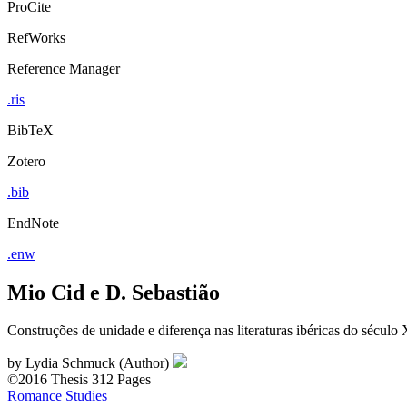
ProCite
RefWorks
Reference Manager
.ris
BibTeX
Zotero
.bib
EndNote
.enw
Mio Cid e D. Sebastião
Construções de unidade e diferença nas literaturas ibéricas do século
by
Lydia Schmuck (Author)
©2016
Thesis
312 Pages
Romance Studies