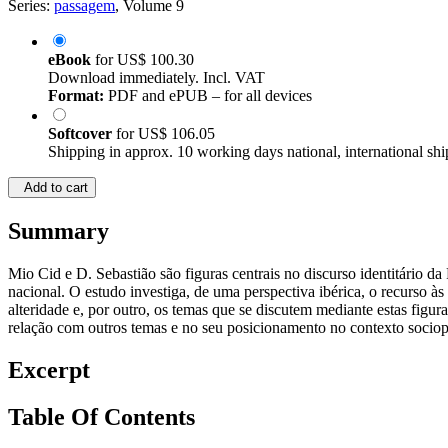
Series:
passagem
, Volume 9
eBook
for
US$ 100.30
Download immediately. Incl. VAT
Format:
PDF and ePUB – for all devices
Softcover
for
US$ 106.05
Shipping in approx. 10 working days national, international shi
Add to cart
Summary
Mio Cid e D. Sebastião são figuras centrais no discurso identitário d
nacional. O estudo investiga, de uma perspectiva ibérica, o recurso à
alteridade e, por outro, os temas que se discutem mediante estas figura
relação com outros temas e no seu posicionamento no contexto sociopo
Excerpt
Table Of Contents