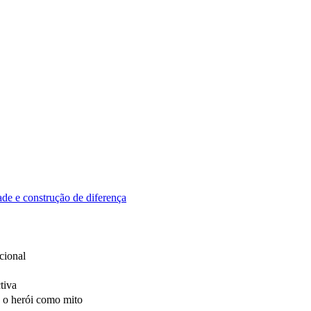
ade e construção de diferença
cional
tiva
e o herói como mito