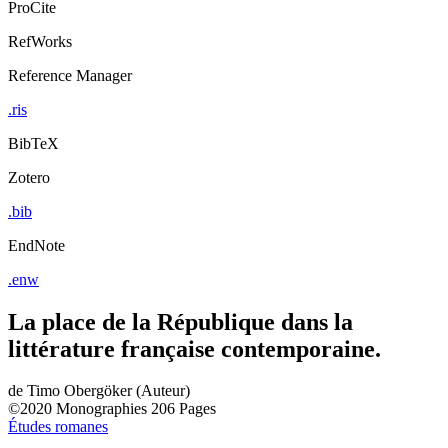
ProCite
RefWorks
Reference Manager
.ris
BibTeX
Zotero
.bib
EndNote
.enw
La place de la République dans la
littérature française contemporaine.
de
Timo Obergöker (Auteur)
©2020
Monographies
206 Pages
Études romanes