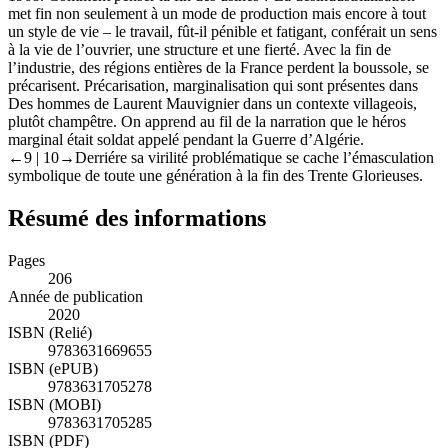
met fin non seulement à un mode de production mais encore à tout
un style de vie – le travail, fût-il pénible et fatigant, conférait un sens
à la vie de l’ouvrier, une structure et une fierté. Avec la fin de
l’industrie, des régions entières de la France perdent la boussole, se
précarisent. Précarisation, marginalisation qui sont présentes dans
Des hommes
de Laurent Mauvignier dans un contexte villageois,
plutôt champêtre. On apprend au fil de la narration que le héros
marginal était soldat appelé pendant la Guerre d’Algérie.
←9 |
10→
Derriére sa virilité problématique se cache l’émasculation
symbolique de toute une génération à la fin des Trente Glorieuses.
Résumé des informations
Pages
206
Année de publication
2020
ISBN (Relié)
9783631669655
ISBN (ePUB)
9783631705278
ISBN (MOBI)
9783631705285
ISBN (PDF)