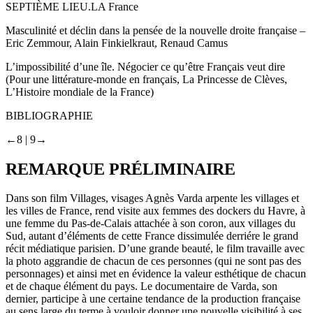
SEPTIÈME LIEU.
LA France
Masculinité et déclin dans la pensée de la nouvelle droite française –
Eric Zemmour, Alain Finkielkraut, Renaud Camus
L’impossibilité d’une île. Négocier ce qu’être Français veut dire
(Pour une littérature-monde en français, La Princesse de Clèves,
L’Histoire mondiale de la France)
BIBLIOGRAPHIE
←8 |
9→
REMARQUE PRÉLIMINAIRE
Dans son film
Villages, visages
Agnès Varda arpente les villages et
les villes de France, rend visite aux femmes des dockers du Havre, à
une femme du Pas-de-Calais attachée à son coron, aux villages du
Sud, autant d’éléments de cette France dissimulée derriére le grand
récit médiatique parisien. D’une grande beauté, le film travaille avec
la photo aggrandie de chacun de ces personnes (qui ne sont pas des
personnages) et ainsi met en évidence la valeur esthétique de chacun
et de chaque élément du pays. Le documentaire de Varda, son
dernier, participe à une certaine tendance de la production française
au sens large du terme à vouloir donner une nouvelle visibilité à ses