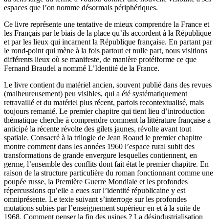
espaces que l’on nomme désormais périphériques.
Ce livre représente une tentative de mieux comprendre la France et
les Français par le biais de la place qu’ils accordent à la République
et par les lieux qui incarnent la République française. En partant par
le rond-point qui mène à la fois partout et nulle part, nous visitions
différents lieux où se manifeste, de manière protéiforme ce que
Fernand Braudel a nommé
L’Identité de la France
.
Le livre contient du matériel ancien, souvent publié dans des revues
(malheureusement) peu visibles, qui a été systématiquement
retravaillé et du matériel plus récent, parfois recontextualisé, mais
toujours remanié. Le premier chapitre qui tient lieu d’introduction
thématique cherche à comprendre comment la littérature française a
anticipé la récente révolte des gilets jaunes, révolte avant tout
spatiale. Consacré à la trilogie de Jean Roaud le premier chapitre
montre comment dans les années 1960 l’espace rural subit des
transformations de grande envergure lesquelles contiennent, en
germe, l’ensemble des conflits dont fait état le premier chapitre. En
raison de la structure particulière du roman fonctionnant comme une
poupée russe, la Première Guerre Mondiale et les profondes
répercussions qu’elle a eues sur l’identité républicaine y est
omniprésente. Le texte suivant s’interroge sur les profondes
mutations subies par l’enseignement supérieur en et à la suite de
1968. Comment penser la fin des usines ? La désindustrialisation