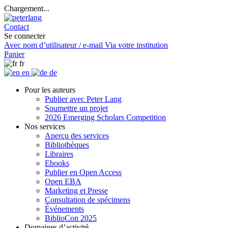
Chargement...
Contact
Se connecter
Avec nom d’utilisateur / e-mail
Via votre institution
Panier
fr
en
de
Pour les auteurs
Publier avec Peter Lang
Soumettre un projet
2026 Emerging Scholars Competition
Nos services
Aperçu des services
Bibliothèques
Libraires
Ebooks
Publier en Open Access
Open EBA
Marketing et Presse
Consultation de spécimens
Événements
BiblioCon 2025
Domaines d’activité