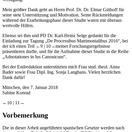
Mein größter Dank geht an Herrn Prof. Dr. Dr. Elmar Güthoff für
seine stete Unterstützung und Motivation. Seine Rückmeldungen
während der Erarbeitungsphase dieser Studie waren mir überaus
wertvolle Hilfen.
Ebenso sei ihm und PD Dr. Karl-Heinz Selge gedankt für die
Einladung zur Tagung „De Processibus Matrimonialibus 2016“, bei
der ich einen Teil
←9 |
10→
meiner Forschungsergebnisse
präsentieren durfte, und für die Aufnahme dieser Studie in die Reihe
„Adnotationes in Ius Canonicum“.
Bei der Endredaktion unterstützten mich Frau stud. theol. Anna
Bader sowie Frau Dipl. Ing. Sonja Langhans. Vielen herzlichen
Dank dafür!
München, den 7. Januar 2018
Sabine Konrad
←10 |
11→
Vorbemerkung
Die in dieser Arbeit angeführten spanischen Gesetze werden nach