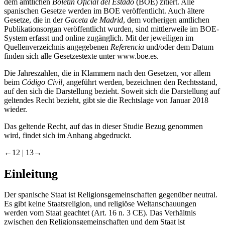
dem amtlichen
Boletín Oficial del Estado
(BOE) zitiert. Alle
spanischen Gesetze werden im BOE veröffentlicht. Auch ältere
Gesetze, die in der
Gaceta de Madrid
, dem vorherigen amtlichen
Publikationsorgan veröffentlicht wurden, sind mittlerweile im BOE-
System erfasst und online zugänglich. Mit der jeweiligen im
Quellenverzeichnis angegebenen
Referencia
und/oder dem Datum
finden sich alle Gesetzestexte unter www.boe.es.
Die Jahreszahlen, die in Klammern nach den Gesetzen, vor allem
beim
Código Civil,
angeführt werden, bezeichnen den Rechtsstand,
auf den sich die Darstellung bezieht. Soweit sich die Darstellung auf
geltendes Recht bezieht, gibt sie die Rechtslage von Januar 2018
wieder.
Das geltende Recht, auf das in dieser Studie Bezug genommen
wird, findet sich im Anhang abgedruckt.
←12 |
13→
Einleitung
Der spanische Staat ist Religionsgemeinschaften gegenüber neutral.
Es gibt keine Staatsreligion, und religiöse Weltanschauungen
werden vom Staat geachtet (Art. 16 n. 3 CE). Das Verhältnis
zwischen den Religionsgemeinschaften und dem Staat ist