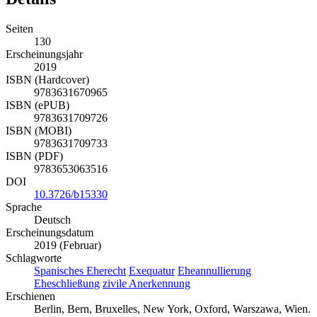
Seiten
130
Erscheinungsjahr
2019
ISBN (Hardcover)
9783631670965
ISBN (ePUB)
9783631709726
ISBN (MOBI)
9783631709733
ISBN (PDF)
9783653063516
DOI
10.3726/b15330
Sprache
Deutsch
Erscheinungsdatum
2019 (Februar)
Schlagworte
Spanisches Eherecht
Exequatur
Eheannullierung
Eheschließung
zivile Anerkennung
Erschienen
Berlin, Bern, Bruxelles, New York, Oxford, Warszawa, Wien.