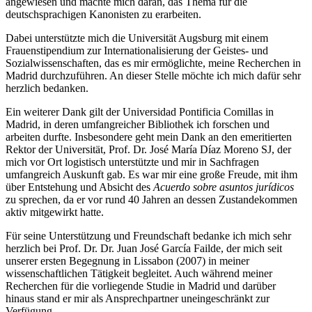
angewiesen und machte mich daran, das Thema für die
deutschsprachigen Kanonisten zu erarbeiten.
Dabei unterstützte mich die Universität Augsburg mit einem
Frauenstipendium zur Internationalisierung der Geistes- und
Sozialwissenschaften, das es mir ermöglichte, meine Recherchen in
Madrid durchzuführen. An dieser Stelle möchte ich mich dafür sehr
herzlich bedanken.
Ein weiterer Dank gilt der Universidad Pontificia Comillas in
Madrid, in deren umfangreicher Bibliothek ich forschen und
arbeiten durfte. Insbesondere geht mein Dank an den emeritierten
Rektor der Universität, Prof. Dr. José María Díaz Moreno SJ, der
mich vor Ort logistisch unterstützte und mir in Sachfragen
umfangreich Auskunft gab. Es war mir eine große Freude, mit ihm
über Entstehung und Absicht des
Acuerdo sobre asuntos jurídicos
zu sprechen, da er vor rund 40 Jahren an dessen Zustandekommen
aktiv mitgewirkt hatte.
Für seine Unterstützung und Freundschaft bedanke ich mich sehr
herzlich bei Prof. Dr. Dr. Juan José García Failde, der mich seit
unserer ersten Begegnung in Lissabon (2007) in meiner
wissenschaftlichen Tätigkeit begleitet. Auch während meiner
Recherchen für die vorliegende Studie in Madrid und darüber
hinaus stand er mir als Ansprechpartner uneingeschränkt zur
Verfügung.