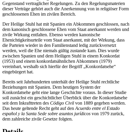
Gegenstand vertraglicher Regelungen. Zu den Regelungsmaterien
dieser Verträge gehört auch die Anerkennung von in religiöser Form
geschlossenen Ehen im zivilen Bereich.
Der Heilige Stuhl hat mit Spanien ein Abkommen geschlossen, nach
dem kanonisch geschlossene Ehen vom Staat anerkannt werden und
zivile Wirkung entfalten. Ebenso werden kanonische
Ehenichtigkeitsurteile vom Staat anerkannt, mit der Wirkung, dass
die Parteien wieder in den Familienstand ledig zurückversetzt
werden, weil die Ehe niemals gültig zustande kam. Dies wurde
zwischen Spanien und dem Heiligen Stuhl in einem Konkordat
(1953) und einem konkordatsähnlichen Abkommen (1979)
vereinbart, weshalb sich hierfür der Begriff „Konkordatsehe“
eingebürgert hat.
Bereits seit Jahrhunderten unterhält der Heilige Stuhl rechtliche
Beziehungen mit Spanien. Dem heutigen System der
Konkordatsehe geht eine lange Geschichte voraus. In dieser Studie
soll zunächst ein geschichtlicher Überblick über die Konkordatsehe
seit dem Inkrafttreten des
Código Civil
von 1889 gegeben werden.
Das heute geltende Recht geht auf den
Acuerdo entre el Estado
español y la Santa Sede sobre asuntos jurídicos
von 1979 zurück,
dem zahlreiche zivile Gesetze folgten.
Details