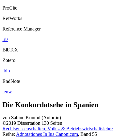
ProCite
RefWorks
Reference Manager
.ris
BibTeX
Zotero
.bib
EndNote
.enw
Die Konkordatsehe in Spanien
von
Sabine Konrad (Autor:in)
©2019
Dissertation
130 Seiten
Rechtswissenschaften, Volks- & Betriebswirtschaftslehre
Reihe:
Adnotationes In Ius Canonicum
, Band 55