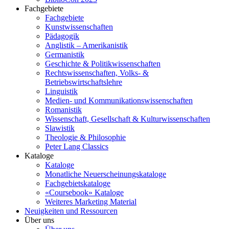
Fachgebiete
Fachgebiete
Kunstwissenschaften
Pädagogik
Anglistik – Amerikanistik
Germanistik
Geschichte & Politikwissenschaften
Rechtswissenschaften, Volks- &
Betriebswirtschaftslehre
Linguistik
Medien- und Kommunikationswissenschaften
Romanistik
Wissenschaft, Gesellschaft & Kulturwissenschaften
Slawistik
Theologie & Philosophie
Peter Lang Classics
Kataloge
Kataloge
Monatliche Neuerscheinungskataloge
Fachgebietskataloge
«Coursebook» Kataloge
Weiteres Marketing Material
Neuigkeiten und Ressourcen
Über uns