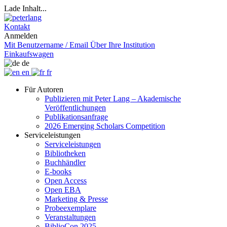
Lade Inhalt...
Kontakt
Anmelden
Mit Benutzername / Email
Über Ihre Institution
Einkaufswagen
de
en
fr
Für Autoren
Publizieren mit Peter Lang – Akademische
Veröffentlichungen
Publikationsanfrage
2026 Emerging Scholars Competition
Serviceleistungen
Serviceleistungen
Bibliotheken
Buchhändler
E-books
Open Access
Open EBA
Marketing & Presse
Probeexemplare
Veranstaltungen
BiblioCon 2025