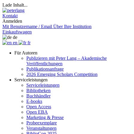
Lade Inhalt...
Kontakt
Anmelden
Mit Benutzername / Email
Über Ihre Institution
Einkaufswagen
de
en
fr
Für Autoren
Publizieren mit Peter Lang – Akademische
Veröffentlichungen
Publikationsanfrage
2026 Emerging Scholars Competition
Serviceleistungen
Serviceleistungen
Bibliotheken
Buchhändler
E-books
Open Access
Open EBA
Marketing & Presse
Probeexemplare
Veranstaltungen
BiblioCon 2025