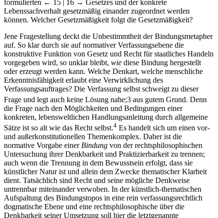
formulierten
← 15 | 16 →
Gesetzes und der konkrete
Lebenssachverhalt gesetzmäßig einander zugeordnet werden
können. Welcher Gesetzmäßigkeit folgt die Gesetzmäßigkeit?
Jene Fragestellung deckt die Unbestimmtheit der Bindungsmetapher
auf. So klar durch sie auf normativer Verfassungsebene die
konstruktive Funktion von Gesetz und Recht für staatliches Handeln
vorgegeben wird, so unklar bleibt,
wie
diese Bindung hergestellt
oder erzeugt werden kann. Welche Denkart, welche menschliche
Erkenntnisfähigkeit erlaubt eine Verwirklichung des
Verfassungsauftrages? Die Verfassung selbst schweigt zu dieser
Frage und legt auch keine Lösung nahe;
3
aus gutem Grund. Denn
die Frage nach den Möglichkeiten und Bedingungen einer
konkreten, lebensweltlichen Handlungsanleitung durch allgemeine
4
Sätze ist so alt wie das Recht selbst.
Es handelt sich um einen vor-
und außerkonstitutionellen Themenkomplex. Daher ist die
normative Vorgabe einer
Bindung
von der rechtsphilosophischen
Untersuchung ihrer Denkbarkeit und Praktizierbarkeit zu trennen;
auch wenn die Trennung in dem Bewusstsein erfolgt, dass sie
künstlicher Natur ist und allein dem Zwecke thematischer Klarheit
dient. Tatsächlich sind Recht und seine mögliche Denkweise
untrennbar miteinander verwoben. In der künstlich-thematischen
Aufspaltung des Bindungstopos in eine rein verfassungsrechtlich
dogmatische Ebene und eine rechtsphilosophische über die
Denkbarkeit seiner Umsetzung soll hier die letztgenannte