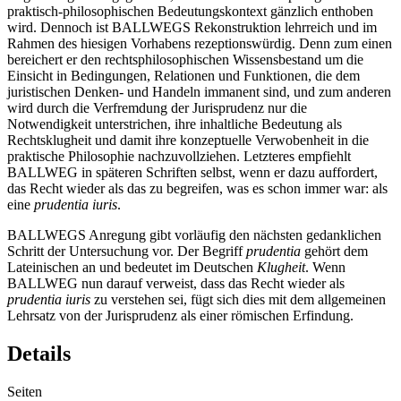
praktisch-philosophischen Bedeutungskontext gänzlich enthoben
wird. Dennoch ist B
ALLWEGS
Rekonstruktion lehrreich und im
Rahmen des hiesigen Vorhabens rezeptionswürdig. Denn zum einen
bereichert er den rechtsphilosophischen Wissensbestand um die
Einsicht in Bedingungen, Relationen und Funktionen, die dem
juristischen Denken- und Handeln immanent sind, und zum anderen
wird durch die Verfremdung der Jurisprudenz nur die
Notwendigkeit unterstrichen, ihre inhaltliche Bedeutung als
Rechtsklugheit und damit ihre konzeptuelle Verwobenheit in die
praktische Philosophie nachzuvollziehen. Letzteres empfiehlt
B
ALLWEG
in späteren Schriften selbst, wenn er dazu auffordert,
das Recht wieder als das zu begreifen, was es schon immer war: als
eine
prudentia iuris
.
B
ALLWEGS
Anregung gibt vorläufig den nächsten gedanklichen
Schritt der Untersuchung vor. Der Begriff
prudentia
gehört dem
Lateinischen an und bedeutet im Deutschen
Klugheit
. Wenn
B
ALLWEG
nun darauf verweist, dass das Recht wieder als
prudentia iuris
zu verstehen sei, fügt sich dies mit dem allgemeinen
Lehrsatz von der Jurisprudenz als einer römischen Erfindung.
Details
Seiten