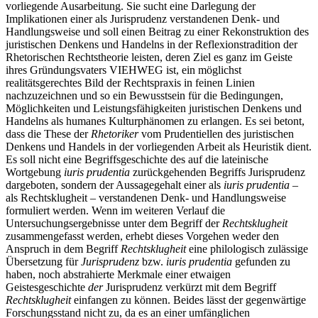
vorliegende Ausarbeitung. Sie sucht eine Darlegung der
Implikationen einer als Jurisprudenz verstandenen Denk- und
Handlungsweise und soll einen Beitrag zu einer Rekonstruktion des
juristischen Denkens und Handelns in der Reflexionstradition der
Rhetorischen Rechtstheorie leisten, deren Ziel es ganz im Geiste
ihres Gründungsvaters V
IEHWEG
ist, ein möglichst
realitätsgerechtes Bild der Rechtspraxis in feinen Linien
nachzuzeichnen und so ein Bewusstsein für die Bedingungen,
Möglichkeiten und Leistungsfähigkeiten juristischen Denkens und
Handelns als humanes Kulturphänomen zu erlangen. Es sei betont,
dass die These der
Rhetoriker
vom Prudentiellen des juristischen
Denkens und Handels in der vorliegenden Arbeit als Heuristik dient.
Es soll nicht eine Begriffsgeschichte des auf die lateinische
Wortgebung
iuris prudentia
zurückgehenden Begriffs Jurisprudenz
dargeboten, sondern der Aussagegehalt einer als
iuris prudentia
–
als Rechtsklugheit – verstandenen Denk- und Handlungsweise
formuliert werden. Wenn im weiteren Verlauf die
Untersuchungsergebnisse unter dem Begriff der
Rechtsklugheit
zusammengefasst werden, erhebt dieses Vorgehen weder den
Anspruch in dem Begriff
Rechtsklugheit
eine philologisch zulässige
Übersetzung für
Jurisprudenz
bzw.
iuris prudentia
gefunden zu
haben, noch abstrahierte Merkmale einer etwaigen
Geistesgeschichte
der
Jurisprudenz verkürzt mit dem Begriff
Rechtsklugheit
einfangen zu können. Beides lässt der gegenwärtige
Forschungsstand nicht zu, da es an einer umfänglichen