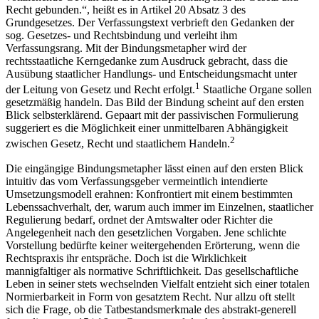
Recht gebunden.“, heißt es in Artikel 20 Absatz 3 des
Grundgesetzes. Der Verfassungstext verbrieft den Gedanken der
sog. Gesetzes- und Rechtsbindung und verleiht ihm
Verfassungsrang. Mit der Bindungsmetapher wird der
rechtsstaatliche Kerngedanke zum Ausdruck gebracht, dass die
Ausübung staatlicher Handlungs- und Entscheidungsmacht unter
1
der Leitung von Gesetz und Recht erfolgt.
Staatliche Organe sollen
gesetzmäßig handeln. Das Bild der Bindung scheint auf den ersten
Blick selbsterklärend. Gepaart mit der passivischen Formulierung
suggeriert es die Möglichkeit einer unmittelbaren Abhängigkeit
2
zwischen Gesetz, Recht und staatlichem Handeln.
Die eingängige Bindungsmetapher lässt einen auf den ersten Blick
intuitiv das vom Verfassungsgeber vermeintlich intendierte
Umsetzungsmodell erahnen: Konfrontiert mit einem bestimmten
Lebenssachverhalt, der, warum auch immer im Einzelnen, staatlicher
Regulierung bedarf, ordnet der Amtswalter oder Richter die
Angelegenheit nach den gesetzlichen Vorgaben. Jene schlichte
Vorstellung bedürfte keiner weitergehenden Erörterung, wenn die
Rechtspraxis ihr entspräche. Doch ist die Wirklichkeit
mannigfaltiger als normative Schriftlichkeit. Das gesellschaftliche
Leben in seiner stets wechselnden Vielfalt entzieht sich einer totalen
Normierbarkeit in Form von gesatztem Recht. Nur allzu oft stellt
sich die Frage, ob die Tatbestandsmerkmale des abstrakt-generell