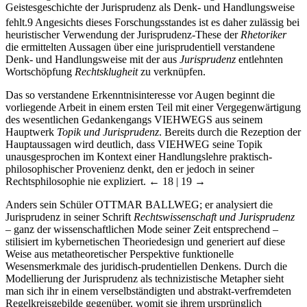
Geistesgeschichte der Jurisprudenz als Denk- und Handlungsweise
fehlt.
9
Angesichts dieses Forschungsstandes ist es daher zulässig bei
heuristischer Verwendung der Jurisprudenz-These der
Rhetoriker
die ermittelten Aussagen über eine jurisprudentiell verstandene
Denk- und Handlungsweise mit der aus
Jurisprudenz
entlehnten
Wortschöpfung
Rechtsklugheit
zu verknüpfen.
Das so verstandene Erkenntnisinteresse vor Augen beginnt die
vorliegende Arbeit in einem ersten Teil mit einer Vergegenwärtigung
des wesentlichen Gedankengangs V
IEHWEGS
aus seinem
Hauptwerk
Topik und Jurisprudenz
. Bereits durch die Rezeption der
Hauptaussagen wird deutlich, dass V
IEHWEG
seine Topik
unausgesprochen im Kontext einer Handlungslehre praktisch-
philosophischer Provenienz denkt, den er jedoch in seiner
Rechtsphilosophie nie expliziert.
← 18 | 19 →
Anders sein Schüler O
TTMAR
B
ALLWEG
; er analysiert die
Jurisprudenz in seiner Schrift
Rechtswissenschaft und Jurisprudenz
– ganz der wissenschaftlichen Mode seiner Zeit entsprechend –
stilisiert im kybernetischen Theoriedesign und generiert auf diese
Weise aus metatheoretischer Perspektive funktionelle
Wesensmerkmale des juridisch-prudentiellen Denkens. Durch die
Modellierung der Jurisprudenz als technizistische Metapher sieht
man sich ihr in einem verselbständigten und abstrakt-verfremdeten
Regelkreisgebilde gegenüber, womit sie ihrem ursprünglich