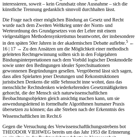
interessieren, soweit – kein Grundsatz ohne Ausnahme – sich die
künstliche Trennung gedanklich sinnvoll durchhalten lässt.
Die Frage nach einer möglichen Bindung an Gesetz und Recht
wurde nach dem Zweiten Weltkrieg unter der Norm- und
Werteordnung des Grundgesetzes von der Lehre mit einem
vielgestaltigen Methodensynkretismus beantwortet, der insbesondere
5
in den späten 50er Jahren in der akademischen Debatte auflebte.
←
16 | 17 →
Zu den Ansätzen um die Möglichkeit einer methodisch
geleiteten Rechtsgewinnung sollten sich in den Folgejahren
Bindungsinterpretationen nach dem Vorbild logischer Denkmodelle
sowie unter den Bedingungen idealer Sprechsituationen
gewonnenen Begründungen gesellen. Vergröbernd lässt sich sagen,
dass allen Spielarten jener Deutungen und Rekonstruktionen
juristischen Denkens die stille Sehnsucht inne wohnt, dass das
menschliche Rechtsdenken wiederkehrenden Gesetzmäßigkeiten
gehorcht, die der Mensch sich naturwissenschaftlichen
Beobachtungsobjekten gleich ansichtig machen kann, um sie
anwendungsleitend in formelhafte Algorithmen humaner Praxis
übersetzen zu können; das alte Streben nach der Erkenntnis des
Wissenschaftlichen im Recht.
6
Gegen die Versuchung des Verwissenschaftlichungsstrebens bot
T
HEODOR
V
IEHWEG
bereits um das Jahr 1953 die Erinnerung