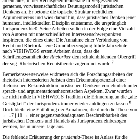
an ein altes, in der Rechtsgelehrtendebatte in Vergessenheit
geratenes, vorwissenschaftliches Deutungsmodell juristischen
Denkens an. Er betonte die topische Struktur rechtlichen
Argumentierens und wies darauf hin, dass juristisches Denken jener
humanen, intellektuellen Disziplin entstamme, die ursprünglich
Jurisprudenz hieß. Seine Arbeiten sollten in der Folge eine Vielzahl
von Autoren mit unterschiedlichen Interessenschwerpunkten
inspirieren, die eines einte: Die Annahme einer Verbindung von
Recht und Rhetorik. Jene Grundüberzeugung führte Jahrzehnte
nach V
IEHWEGS
ersten Arbeiten dazu, dass die
Schriftengesamtheit der
Rhetoriker
dem schulenbildenden Obergriff
7
der sog. Rhetorischen Rechtstheorie zugeordnet wurde.
Bemerkenswerterweise widmeten sich die Forschungsarbeiten der
rhetorisch interessierten Juristen dem Erkenntnispotenzial einer
rhetorischen Rekonstruktion juristischen Denkens vornehmlich unter
sprach- und argumentationstheoretischen Aspekten. Zwar wurden
sie nicht müde in V
IEHWEGS
Tradition die Erinnerung an die „alte
8
Geistigkeit“ der Jurisprudenz immer wieder anklingen zu lassen.
Doch bleibt eine Entfaltung der Annahmen, die durch die These von
← 17 | 18 →
einer gegenstandsadäquaten Beschreibbarkeit des
juristischen Denkens und Handels als Jurisprudenz einbezogen
werden, bis in unsere Tage aus.
Die fehlende Erläuterung der
prudentia
-These ist Anlass für die