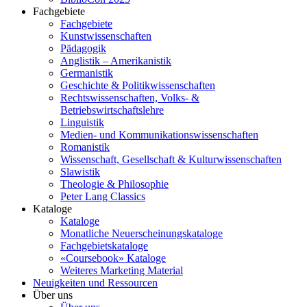
Fachgebiete
Fachgebiete
Kunstwissenschaften
Pädagogik
Anglistik – Amerikanistik
Germanistik
Geschichte & Politikwissenschaften
Rechtswissenschaften, Volks- &
Betriebswirtschaftslehre
Linguistik
Medien- und Kommunikationswissenschaften
Romanistik
Wissenschaft, Gesellschaft & Kulturwissenschaften
Slawistik
Theologie & Philosophie
Peter Lang Classics
Kataloge
Kataloge
Monatliche Neuerscheinungskataloge
Fachgebietskataloge
«Coursebook» Kataloge
Weiteres Marketing Material
Neuigkeiten und Ressourcen
Über uns