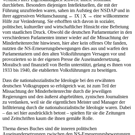
durchleben. Besonders diejenigen Intellektuellen, die mit der
Führung unzufrieden waren, sahen im Aufstieg der NSDAP und in
ihrer aggressiven Weltanschauung
← IX | X →
eine willkommene
Hilfe zur Veränderung. Sie erhofften sich davon in sozialer,
politischer, kultureller und wirtschaftlicher Hinsicht eine Befreiung
vom staatlichen Druck. Obwohl die deutschen Parlamentarier in den
verschiedenen Parlamenten immer wieder auf die Missachtung der
Minderheitenrechte hinwiesen, hier aber kein offenes Ohr fanden,
nutzten die NS-Erneuerungsbewegungen dies aus und warfen den
Parlamentariern und den alten Volksführungen Versagen vor und
provozierten so in der eigenen Presse die Auseinandersetzung.
Moralisch und finanziell von Berlin unterstützt, gelang es ihnen von
1933 bis 1940, die etablierten Volksführungen zu beseitigen.
Dass die nationalsozialistische Ideologie bei den erwähnten
deutschen Volksgruppen so erfolgreich war, ist zum Teil der
Missachtung der Minderheitenrechte durch die jeweiligen
Regierungen und den äußerst abgebrühten, zynischen Journalisten
zu verdanken, weil sie die eigentlichen Meister und Manager der
Infiltrierung durch die nationalsozialistische Ideologie waren. Dabei
– das sei hier ausdrücklich betont – spielten für sie die Zeitungen
und Zeitschriften kaum die ihnen gemäße Rolle.
Thema dieses Buches sind die inneren politischen
Auseinandersetzungen zwischen den NS-Erneuerungsbewegungen