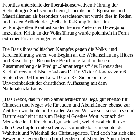
Fabritius unterstellte der liberal-konservativen Führung der
Siebenbürger Sachsen und dem „Liberalismus“ Egoismus und
Materialismus; als besonders verachtenswert wurde dies in Reden
und in den Artikeln des „Selbsthilfe-Kampfblattes“ im
wirkungsvollen Kontrast zu den hehren Zielen der Bewegung
inszeniert. Kritik an der Volksführung wurde polemisch in Form
extremer Polarisierungen geübt.
Die Basis ihres politischen Kampfes gegen die Volks- und
Kirchenführung waren von Beginn an die Weltanschauung Hitlers
und Rosenbergs. Besondere Beachtung fand in diesem
Zusammenhang die Predigt „Samaritergeist“ des Kronstädter
Stadtpfarrers und Bischofsvikars D. Dr. Viktor Glondys vom 6.
September 1931 über Luk. 10, 25–37. Sie betont die
Unvereinbarkeit der christlichen Auffassung mit dem
Nationalsozialismus:
„Das Gebot, das in dem Samaritergleichnis liegt, gilt ebenso für
Chinesen und Neger wie für Juden und Abendländer, ebenso zur
Zeit Jesu wie heute und zu allen Zeiten. Wir wissen: so soll es sein!
Darum erscheint uns zum Beispiel Goethes Wort, wonach der
Mensch edel, hilfreich und gut sein soll, weil dies allein ihn von
allen Geschöpfen unterscheide, als unmittelbar einleuchtende
Wahrheit und Widerhall des Christusgeistes. Und doch hat sich eine
Bewegung gegen diesen barmherzigen, hilfsbereiten Samaritergeist