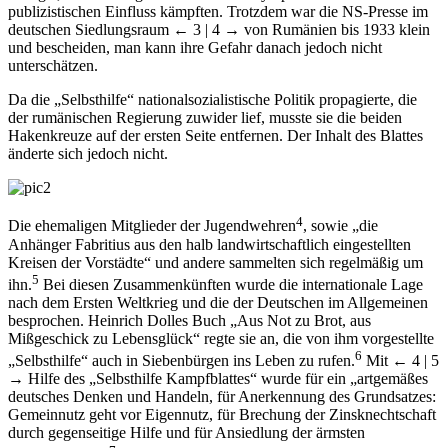
publizistischen Einfluss kämpften. Trotzdem war die NS-Presse im
deutschen Siedlungsraum
← 3 | 4 →
von Rumänien bis 1933 klein
und bescheiden, man kann ihre Gefahr danach jedoch nicht
unterschätzen.
Da die „Selbsthilfe“ nationalsozialistische Politik propagierte, die
der rumänischen Regierung zuwider lief, musste sie die beiden
Hakenkreuze auf der ersten Seite entfernen. Der Inhalt des Blattes
änderte sich jedoch nicht.
4
Die ehemaligen Mitglieder der Jugendwehren
, sowie „die
Anhänger Fabritius aus den halb landwirtschaftlich eingestellten
Kreisen der Vorstädte“ und andere sammelten sich regelmäßig um
5
ihn.
Bei diesen Zusammenkünften wurde die internationale Lage
nach dem Ersten Weltkrieg und die der Deutschen im Allgemeinen
besprochen. Heinrich Dolles Buch „Aus Not zu Brot, aus
Mißgeschick zu Lebensglück“ regte sie an, die von ihm vorgestellte
6
„Selbsthilfe“ auch in Siebenbürgen ins Leben zu rufen.
Mit
← 4 | 5
→
Hilfe des „Selbsthilfe Kampfblattes“ wurde für ein „artgemäßes
deutsches Denken und Handeln, für Anerkennung des Grundsatzes:
Gemeinnutz geht vor Eigennutz, für Brechung der Zinsknechtschaft
durch gegenseitige Hilfe und für Ansiedlung der ärmsten