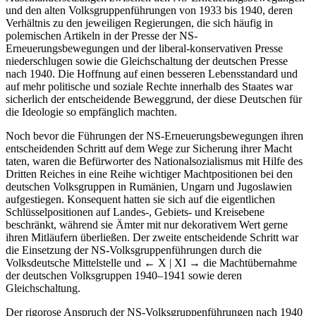
und den alten Volksgruppenführungen von 1933 bis 1940, deren
Verhältnis zu den jeweiligen Regierungen, die sich häufig in
polemischen Artikeln in der Presse der NS-
Erneuerungsbewegungen und der liberal-konservativen Presse
niederschlugen sowie die Gleichschaltung der deutschen Presse
nach 1940. Die Hoffnung auf einen besseren Lebensstandard und
auf mehr politische und soziale Rechte innerhalb des Staates war
sicherlich der entscheidende Beweggrund, der diese Deutschen für
die Ideologie so empfänglich machten.
Noch bevor die Führungen der NS-Erneuerungsbewegungen ihren
entscheidenden Schritt auf dem Wege zur Sicherung ihrer Macht
taten, waren die Befürworter des Nationalsozialismus mit Hilfe des
Dritten Reiches in eine Reihe wichtiger Machtpositionen bei den
deutschen Volksgruppen in Rumänien, Ungarn und Jugoslawien
aufgestiegen. Konsequent hatten sie sich auf die eigentlichen
Schlüsselpositionen auf Landes-, Gebiets- und Kreisebene
beschränkt, während sie Ämter mit nur dekorativem Wert gerne
ihren Mitläufern überließen. Der zweite entscheidende Schritt war
die Einsetzung der NS-Volksgruppenführungen durch die
Volksdeutsche Mittelstelle und
← X | XI →
die Machtübernahme
der deutschen Volksgruppen 1940–1941 sowie deren
Gleichschaltung.
Der rigorose Anspruch der NS-Volksgruppenführungen nach 1940