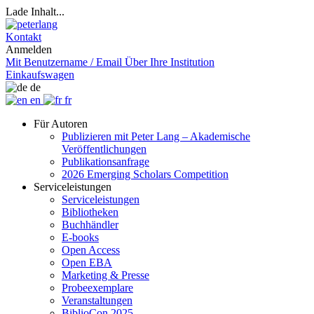
Lade Inhalt...
Kontakt
Anmelden
Mit Benutzername / Email
Über Ihre Institution
Einkaufswagen
de
en
fr
Für Autoren
Publizieren mit Peter Lang – Akademische
Veröffentlichungen
Publikationsanfrage
2026 Emerging Scholars Competition
Serviceleistungen
Serviceleistungen
Bibliotheken
Buchhändler
E-books
Open Access
Open EBA
Marketing & Presse
Probeexemplare
Veranstaltungen
BiblioCon 2025