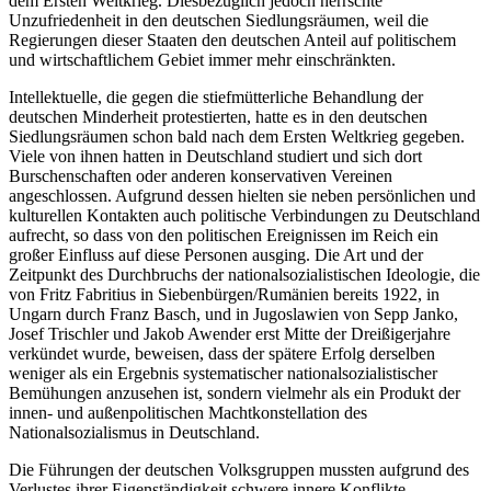
dem Ersten Weltkrieg. Diesbezüglich jedoch herrschte
Unzufriedenheit in den deutschen Siedlungsräumen, weil die
Regierungen dieser Staaten den deutschen Anteil auf politischem
und wirtschaftlichem Gebiet immer mehr einschränkten.
Intellektuelle, die gegen die stiefmütterliche Behandlung der
deutschen Minderheit protestierten, hatte es in den deutschen
Siedlungsräumen schon bald nach dem Ersten Weltkrieg gegeben.
Viele von ihnen hatten in Deutschland studiert und sich dort
Burschenschaften oder anderen konservativen Vereinen
angeschlossen. Aufgrund dessen hielten sie neben persönlichen und
kulturellen Kontakten auch politische Verbindungen zu Deutschland
aufrecht, so dass von den politischen Ereignissen im Reich ein
großer Einfluss auf diese Personen ausging. Die Art und der
Zeitpunkt des Durchbruchs der nationalsozialistischen Ideologie, die
von Fritz Fabritius in Siebenbürgen/Rumänien bereits 1922, in
Ungarn durch Franz Basch, und in Jugoslawien von Sepp Janko,
Josef Trischler und Jakob Awender erst Mitte der Dreißigerjahre
verkündet wurde, beweisen, dass der spätere Erfolg derselben
weniger als ein Ergebnis systematischer nationalsozialistischer
Bemühungen anzusehen ist, sondern vielmehr als ein Produkt der
innen- und außenpolitischen Machtkonstellation des
Nationalsozialismus in Deutschland.
Die Führungen der deutschen Volksgruppen mussten aufgrund des
Verlustes ihrer Eigenständigkeit schwere innere Konflikte