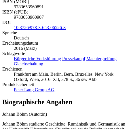
ISBN (MOBI)
9783653960891
ISBN (ePUB)
9783653960907
DOI
10.3726/978-3-653-06526-8
Sprache
Deutsch
Erscheinungsdatum
2016 (März)
Schlagworte
Bürgerliche Volksführung
Pressekampf
Machtergreifung
Gleichschaltung
Erschienen
Frankfurt am Main, Berlin, Bern, Bruxelles, New York,
Oxford, Wien, 2016. XII, 378 S., 36 s/w Abb.
Produktsicherheit
Peter Lang Group AG
Biographische Angaben
Johann Böhm (Autor:in)
Johann Böhm studierte Geschichte, Rumänistik und Germanistik an