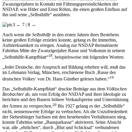
Zwanzigerjahren in Kontakt mit Führungspersönlichkeiten der
NSDAP, wie Hitler und Ernst Röhm, die einen großen Einfluss auf
ihn und seine „Selbsthilfe“ ausübten.
← 7 | 8 →
Auch wenn die
Selbsthilfe
in den ersten Jahren ihres Bestehens
keine großen Erfolge erzielen konnte, gelang es ihr immerhin,
Aufmerksamkeit zu erregen. Analog zur NSDAP thematisierte
Fabritius Mitte der Zwanzigerjahre Rasse und Volkstum in seinem
18
„Selbsthilfe-Kampfblatt“
, beispielsweise mit folgenden Worten:
„Jeder Deutsche, der Anspruch auf Bildung erheben will, muß das
im Lehmann-Verlag, München, erschienene Buch ‚Rasse des
19
deutschen Volkes‘ von Dr. Hans Günther gelesen haben.“
Das „Selbsthilfe-Kampfblatt“ druckte Beiträge aus dem
Völkischen
Beobachter
ab, um vom Erfolg der NSDAP und ihrer Ideologie zu
berichten und den Bauern höhere Verkaufspreise und Unterstützung
20
der Armen zu versprechen.
Bis 1927 gelang es der „Selbsthilfe“
nicht, nennenswerte Erfolge zu verbuchen. Als die Unzufriedenheit
der Siebenbürger Sachsen mit den bestehenden Verhältnissen stieg,
konnte Fabritius seine „Bausparkasse“ aktivieren. Seine Absicht
war, alle „ehrlichen“, durch „Blut und Schicksal“ verbundenen