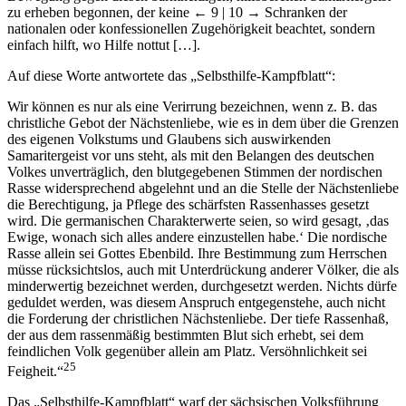
zu erheben begonnen, der keine
← 9 | 10 →
Schranken der
nationalen oder konfessionellen Zugehörigkeit beachtet, sondern
einfach hilft, wo Hilfe nottut […].
Auf diese Worte antwortete das „Selbsthilfe-Kampfblatt“:
Wir können es nur als eine Verirrung bezeichnen, wenn z. B. das
christliche Gebot der Nächstenliebe, wie es in dem über die Grenzen
des eigenen Volkstums und Glaubens sich auswirkenden
Samaritergeist vor uns steht, als mit den Belangen des deutschen
Volkes unverträglich, den blutgegebenen Stimmen der nordischen
Rasse widersprechend abgelehnt und an die Stelle der Nächstenliebe
die Berechtigung, ja Pflege des schärfsten Rassenhasses gesetzt
wird. Die germanischen Charakterwerte seien, so wird gesagt, ‚das
Ewige, wonach sich alles andere einzustellen habe.‘ Die nordische
Rasse allein sei Gottes Ebenbild. Ihre Bestimmung zum Herrschen
müsse rücksichtslos, auch mit Unterdrückung anderer Völker, die als
minderwertig bezeichnet werden, durchgesetzt werden. Nichts dürfe
geduldet werden, was diesem Anspruch entgegenstehe, auch nicht
die Forderung der christlichen Nächstenliebe. Der tiefe Rassenhaß,
der aus dem rassenmäßig bestimmten Blut sich erhebt, sei dem
feindlichen Volk gegenüber allein am Platz. Versöhnlichkeit sei
25
Feigheit.“
Das „Selbsthilfe-Kampfblatt“ warf der sächsischen Volksführung