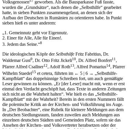
7
Volksgenossen“
geworben. Als die Bausparkasse Fuß fasste,
wurden die „Grundsätze“, nach denen die „Selbsthilfe“ gearbeitet
hatte, in sieben Punkten zusammengefasst, an denen sich der
Aufbau der Deutschen in Rumänien zu orientieren habe. In Punkt
sieben hieß es unter anderem:
„1. Gemeinnutz geht vor Eigennutz.
2. Einer für Alle, Alle für Einen!.
8
3. Jedem das Seine.“
Die ideologischen Köpfe der
Selbsthilfe
Fritz Fabritius, Dr.
9
10
11
Waldemar Gust
, Dr. Otto Fritz Jickeli
, Dr. Alfred Bonfert
,
12
13
14
Pfarrer Alfred Csallner
, Adolf Roth
, Alfred Pomarius
, Pfarrer
15
Wilhelm Staedel
et cetera, führten im
← 5 | 6 →
„Selbsthilfe-
Kampfblatt“ das doppelsinnige Schreiben fort, um auch gemäßigte
Leser gewinnen zu können. „Er [der Leser] macht mit, wenn er erst
einmal den Verdacht geschöpft hat, dass Texte in anderen Zeitungen
sich nicht an die Wahrheit halten“. Wie hielt es das „Selbsthilfe-
Kampfblatt“ mit der Wahrheit? Bereits in den ersten Nummern fällt
die polemische Kritik an der Kirchen- und Volksführung ins Auge.
In „Der Beobachter“, eine Rubrik für kleinere Meldungen aus dem
deutschen Siedlungsraum, fanden zuweilen auch Meldungen aus
einzelnen deutschen Städten und Gemeinden Platz, sofern sie das
Ansehen der Kirchen- und Volksvertreter herabsetzen oder der