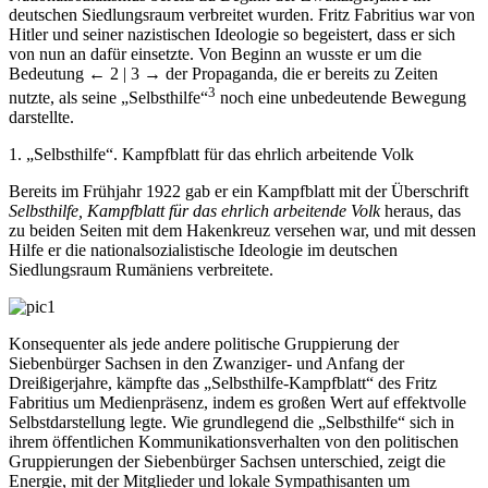
deutschen Siedlungsraum verbreitet wurden. Fritz Fabritius war von
Hitler und seiner nazistischen Ideologie so begeistert, dass er sich
von nun an dafür einsetzte. Von Beginn an wusste er um die
Bedeutung
← 2 | 3 →
der Propaganda, die er bereits zu Zeiten
3
nutzte, als seine „Selbsthilfe“
noch eine unbedeutende Bewegung
darstellte.
1. „Selbsthilfe“. Kampfblatt für das ehrlich arbeitende Volk
Bereits im Frühjahr 1922 gab er ein Kampfblatt mit der Überschrift
Selbsthilfe, Kampfblatt für das ehrlich arbeitende Volk
heraus, das
zu beiden Seiten mit dem Hakenkreuz versehen war, und mit dessen
Hilfe er die nationalsozialistische Ideologie im deutschen
Siedlungsraum Rumäniens verbreitete.
Konsequenter als jede andere politische Gruppierung der
Siebenbürger Sachsen in den Zwanziger- und Anfang der
Dreißigerjahre, kämpfte das „Selbsthilfe-Kampfblatt“ des Fritz
Fabritius um Medienpräsenz, indem es großen Wert auf effektvolle
Selbstdarstellung legte. Wie grundlegend die „Selbsthilfe“ sich in
ihrem öffentlichen Kommunikationsverhalten von den politischen
Gruppierungen der Siebenbürger Sachsen unterschied, zeigt die
Energie, mit der Mitglieder und lokale Sympathisanten um