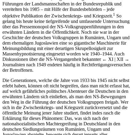
Führungen der Landsmannschaften in der Bundesrepublik und
vereitelten bis 1985 – mit Hilfe der Bundesbehörden – jede
1
objektive Publikation der Zwischenkriegs- und Kriegszeit.
So
gelang bis heute keine tiefgreifende und umfassende Untersuchung
über das Pressemonopol der NS-Volksgruppenführungen in den
erwähnten Ländern in die Öffentlichkeit. Noch nie war in der
Geschichte der deutschen Volksgruppen in Rumänien, Ungarn und
dem ehemaligen Jugoslawien eine so gigantische Maschinerie für
Meinungsbildung mit einer derartigen Skrupellosigkeit zur
Massenhypnotisierung eingesetzt worden wie 1940–1944. Auch
Diskussionen über die NS-Vergangenheit bekannter
← XI | XII →
Journalisten nach 1949 endeten häufig in Rechtfertigungsversuchen
der Betroffenen.
Die Generationen, welche die Jahre von 1933 bis 1945 nicht selbst
erlebt haben, können oft nicht begreifen, dass man nicht erfasst hat,
auf welch gefährliches politisches Abenteuer die Deutschen in den
erwähnten Ländern sich einließen, als man den NS-Bewegungen
den Weg in die Führung der deutschen Volksgruppen freigab. Wer
sich in die Zwischenkriegs- und Kriegszeit zurückversetzt und die
öffentliche Meinung jener Jahre studiert, findet indes rasch die
Erklärung für dieses Phänomen: Das, was sich nach der
nationalsozialistischen Machtergreifung in Deutschland in den
deutschen Siedlungsräumen von Rumänien, Ungarn und
Jugoslawien abspielte, bewegte sich derart jenseits aller