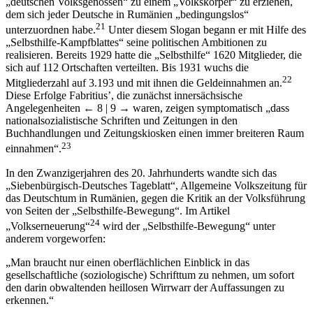
„deutschen Volksgenossen“ zu einem „Volkskörper“ zu erziehen,
dem sich jeder Deutsche in Rumänien „bedingungslos“
21
unterzuordnen habe.
Unter diesem Slogan begann er mit Hilfe des
„Selbsthilfe-Kampfblattes“ seine politischen Ambitionen zu
realisieren. Bereits 1929 hatte die „Selbsthilfe“ 1620 Mitglieder, die
sich auf 112 Ortschaften verteilten. Bis 1931 wuchs die
22
Mitgliederzahl auf 3.193 und mit ihnen die Geldeinnahmen an.
Diese Erfolge Fabritius’, die zunächst innersächsische
Angelegenheiten
← 8 | 9 →
waren, zeigen symptomatisch „dass
nationalsozialistische Schriften und Zeitungen in den
Buchhandlungen und Zeitungskiosken einen immer breiteren Raum
23
einnahmen“.
In den Zwanzigerjahren des 20. Jahrhunderts wandte sich das
„Siebenbürgisch-Deutsches Tageblatt“, Allgemeine Volkszeitung für
das Deutschtum in Rumänien, gegen die Kritik an der Volksführung
von Seiten der „Selbsthilfe-Bewegung“. Im Artikel
24
„Volkserneuerung“
wird der „Selbsthilfe-Bewegung“ unter
anderem vorgeworfen:
„Man braucht nur einen oberflächlichen Einblick in das
gesellschaftliche (soziologische) Schrifttum zu nehmen, um sofort
den darin obwaltenden heillosen Wirrwarr der Auffassungen zu
erkennen.“