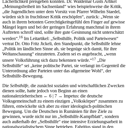
Lächerlichkeit preisgeben konnten. Dr. Waldemar Gusts Artikel
„Meinungsfreiheit im Sachsenland“ wies beispielsweise die Kritik,
„die Jugendlichen unter dem Vorsitz von Pfarrer Wilhelm Staedel,
würden sich in fruchtloser Kritik erschöpfen“, zurück: „Wenn sie
auch in ihrem betonten Gerechtigkeitsgefühl den Finger auf gewisse
Mängel legen und bei der geringen Erfahrung manchmal in ihrem
Auftreten schroff sind, sollte ihre gute Gesinnung nicht unterschätzt
16
werden“.
Im Leitartikel: „Selbsthilfe, Politik und Parteiwesen“
vertrat Dr. Otto Fritz Jickeli, den Standpunkt, die Selbsthilfe lehne
„Politik im ländlichen Sinne ab, sie begnüge sich damit, für ihre
Weltanschauung“ einzutreten. Zudem sei es angebracht, „wenn
17
unsere Volksführung sich dazu bekennen würde.“
„Die
Selbsthilfe“ sei „keine politische Partei, sie verlangt im Gegenteil die
Unterordnung aller Parteien unter das allgemeine Wohl“, der
Selbsthilfe-Bewegung.
Die
Selbsthilfe
, die zunächst sozialen und wirtschaftlichen Zwecken
dienen sollte, hatte jedoch von Beginn an einen
nationalerzieherischen
← 6 | 7 →
Impetus: die deutsche
Volksgemeinschaft zu einem einzigen „Volkskörper“ zusammen zu
führen, entwickelte sich aber zu einer ideologisch-politischen
Bewegung. Um die Deutschen in Rumänien für ihre Ziele zu
gewinnen, wurde nicht nur im „Selbsthilfe-Kampfblatt“, sondern
auch außerhalb der „Selbsthilfe“ eine intensive Erziehungsarbeit in
nationalsozialistischem Sinne betrieben. Fabritius stand in den