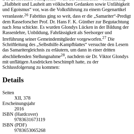
„Halbheit und Lauheit am völkischen Gedanken sowie Unfähigkeit
und Egoismus“ vor, was die Volksführung zu einem Gegenartikel
26
veranlasste.
Fabritius ging so weit, dass er die „Samariter“-Predigt
dem Rasseforscher Prof. Dr. Hans F. K. Günther zur Begutachtung
nach Jena schickte. Es wurden Glondys Lücken in der Bildung der
Rassenlehre, Unbildung, Fahrlässigkeit als Seelsorger und
27
Irreführung seiner Gemeindemitglieder vorgeworfen.
Die
Schriftleitung des „Selbsthilfe-Kampfblattes“ versuchte den Lesern
das Samaritergleichnis zu erläutern, um dann in einer dritten
28
abschließenden Stellungnahme
, nachdem sie Dr. Viktor Glondys
mit unflätigen Ausdrücken beschimpft hatte, zu der
Schlussfolgerung zu kommen:
Details
Seiten
XII, 378
Erscheinungsjahr
2016
ISBN (Hardcover)
9783631673119
ISBN (PDF)
9783653065268