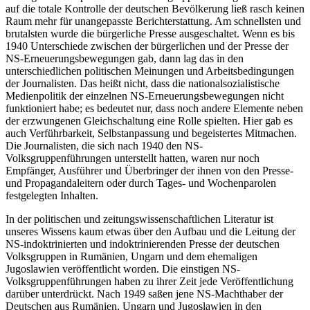
auf die totale Kontrolle der deutschen Bevölkerung ließ rasch keinen
Raum mehr für unangepasste Berichterstattung. Am schnellsten und
brutalsten wurde die bürgerliche Presse ausgeschaltet. Wenn es bis
1940 Unterschiede zwischen der bürgerlichen und der Presse der
NS-Erneuerungsbewegungen gab, dann lag das in den
unterschiedlichen politischen Meinungen und Arbeitsbedingungen
der Journalisten. Das heißt nicht, dass die nationalsozialistische
Medienpolitik der einzelnen NS-Erneuerungsbewegungen nicht
funktioniert habe; es bedeutet nur, dass noch andere Elemente neben
der erzwungenen Gleichschaltung eine Rolle spielten. Hier gab es
auch Verführbarkeit, Selbstanpassung und begeistertes Mitmachen.
Die Journalisten, die sich nach 1940 den NS-
Volksgruppenführungen unterstellt hatten, waren nur noch
Empfänger, Ausführer und Überbringer der ihnen von den Presse-
und Propagandaleitern oder durch Tages- und Wochenparolen
festgelegten Inhalten.
In der politischen und zeitungswissenschaftlichen Literatur ist
unseres Wissens kaum etwas über den Aufbau und die Leitung der
NS-indoktrinierten und indoktrinierenden Presse der deutschen
Volksgruppen in Rumänien, Ungarn und dem ehemaligen
Jugoslawien veröffentlicht worden. Die einstigen NS-
Volksgruppenführungen haben zu ihrer Zeit jede Veröffentlichung
darüber unterdrückt. Nach 1949 saßen jene NS-Machthaber der
Deutschen aus Rumänien, Ungarn und Jugoslawien in den