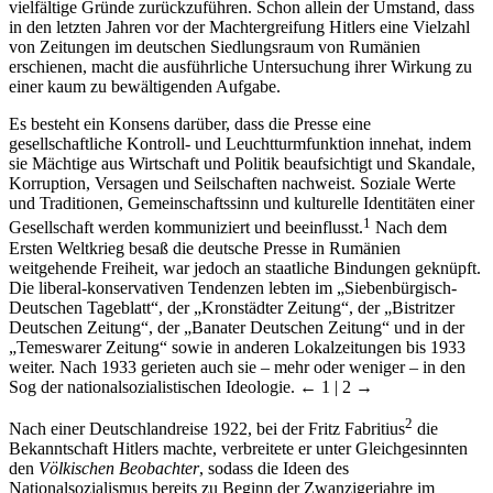
vielfältige Gründe zurückzuführen. Schon allein der Umstand, dass
in den letzten Jahren vor der Machtergreifung Hitlers eine Vielzahl
von Zeitungen im deutschen Siedlungsraum von Rumänien
erschienen, macht die ausführliche Untersuchung ihrer Wirkung zu
einer kaum zu bewältigenden Aufgabe.
Es besteht ein Konsens darüber, dass die Presse eine
gesellschaftliche Kontroll- und Leuchtturmfunktion innehat, indem
sie Mächtige aus Wirtschaft und Politik beaufsichtigt und Skandale,
Korruption, Versagen und Seilschaften nachweist. Soziale Werte
und Traditionen, Gemeinschaftssinn und kulturelle Identitäten einer
1
Gesellschaft werden kommuniziert und beeinflusst.
Nach dem
Ersten Weltkrieg besaß die deutsche Presse in Rumänien
weitgehende Freiheit, war jedoch an staatliche Bindungen geknüpft.
Die liberal-konservativen Tendenzen lebten im „Siebenbürgisch-
Deutschen Tageblatt“, der „Kronstädter Zeitung“, der „Bistritzer
Deutschen Zeitung“, der „Banater Deutschen Zeitung“ und in der
„Temeswarer Zeitung“ sowie in anderen Lokalzeitungen bis 1933
weiter. Nach 1933 gerieten auch sie – mehr oder weniger – in den
Sog der nationalsozialistischen Ideologie.
← 1 | 2 →
2
Nach einer Deutschlandreise 1922, bei der Fritz Fabritius
die
Bekanntschaft Hitlers machte, verbreitete er unter Gleichgesinnten
den
Völkischen Beobachter
, sodass die Ideen des
Nationalsozialismus bereits zu Beginn der Zwanzigerjahre im