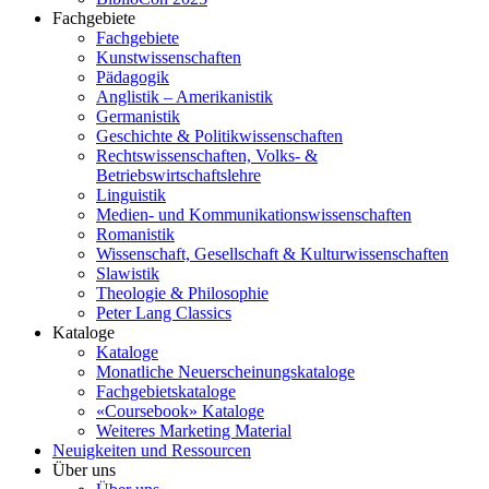
Fachgebiete
Fachgebiete
Kunstwissenschaften
Pädagogik
Anglistik – Amerikanistik
Germanistik
Geschichte & Politikwissenschaften
Rechtswissenschaften, Volks- &
Betriebswirtschaftslehre
Linguistik
Medien- und Kommunikationswissenschaften
Romanistik
Wissenschaft, Gesellschaft & Kulturwissenschaften
Slawistik
Theologie & Philosophie
Peter Lang Classics
Kataloge
Kataloge
Monatliche Neuerscheinungskataloge
Fachgebietskataloge
«Coursebook» Kataloge
Weiteres Marketing Material
Neuigkeiten und Ressourcen
Über uns