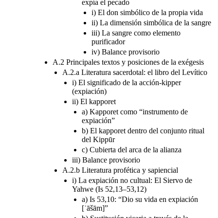
expía el pecado
i) El don simbólico de la propia vida
ii) La dimensión simbólica de la sangre
iii) La sangre como elemento
purificador
iv) Balance provisorio
A.2 Principales textos y posiciones de la exégesis
A.2.a Literatura sacerdotal: el libro del Levítico
i) El significado de la acción-kipper
(expiación)
ii) El kapporet
a) Kapporet como “instrumento de
expiación”
b) El kapporet dentro del conjunto ritual
del Kippūr
c) Cubierta del arca de la alianza
iii) Balance provisorio
A.2.b Literatura profética y sapiencial
i) La expiación no cultual: El Siervo de
Yahwe (Is 52,13–53,12)
a) Is 53,10: “Dio su vida en expiación
[ʾāšām]”