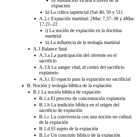
b) Sustitución vicaria a través de la
expiación
ii) La crítica sapiencial (Sal 40, 50 y 51)
A.2.c Expiación martirial: 2Mac 7,37–38 y 4Mac
17,21–22
i) La noción de expiación en la doctrina
martirial
ii) La influencia de la teología martirial
A.3 Balance final
A.3.a La participación del oferente en el
sacrificio
A.3.b La sangre vital, al centro del sacrificio
expiatorio
A.3.c El espacio para la expiación no sacrificial
B. Noción y teología bíblica de la expiación
B.1 La noción bíblica de expiación
B.1.a El proceso de concentración expiatoria
B.1.b La tradición bíblica en el origen del
sacrificio de expiación
B.1.c La convivencia con una noción no cultual
de la expiación
B.1.d El sujeto de la expiación
B.1.e Un concepto bíblico de la expiación