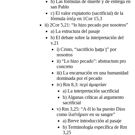
b) Las fórmulas de muerte y de entrega en
san Pablo
c) El valor expiatorio (sacrificial) de la
fórmula ὑπέρ en 1Cor 15,3
ii) 2Cor 5,21: “lo hizo pecado por nosotros”
a) La estructura del pasaje
b) El debate sobre la interpretación del
v.21
i) Cristo, “sacrificio ḥaṭṭaʾṯ” por
nosotros
ii) “Lo hizo pecado”: abstractum pro
concreto
iii) La encarnación en una humanidad
dominada por el pecado
iv) Rm 8,3: περί ἁμαρτίαν
a) La interpretación sacrificial
b) Algunas críticas al argumento
sacrificial
v) Rm 3,25: “A él lo ha puesto Dios
como ἱλα!τήριον en su sangre”
a) Breve introducción al pasaje
b) Terminología específica de Rm
3,25