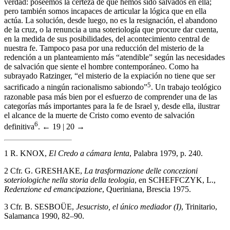
verdad: poseemos la certeza de que hemos sido salvados en ella;
pero también somos incapaces de articular la lógica que en ella
actúa. La solución, desde luego, no es la resignación, el abandono
de la cruz, o la renuncia a una soteriología que procure dar cuenta,
en la medida de sus posibilidades, del acontecimiento central de
nuestra fe. Tampoco pasa por una reducción del misterio de la
redención a un planteamiento más “atendible” según las necesidades
de salvación que siente el hombre contemporáneo. Como ha
subrayado Ratzinger, “el misterio de la expiación no tiene que ser
5
sacrificado a ningún racionalismo sabiondo”
. Un trabajo teológico
razonable pasa más bien por el esfuerzo de comprender una de las
categorías más importantes para la fe de Israel y, desde ella, ilustrar
el alcance de la muerte de Cristo como evento de salvación
6
definitiva
.
← 19 | 20 →
1
R. KNOX,
El Credo a cámara lenta
, Palabra 1979, p. 240.
2
Cfr. G. GRESHAKE,
La trasformazione delle concezioni
soteriologiche nella storia della teologia
, en SCHEFFCZYK, L.,
Redenzione ed emancipazione
, Queriniana, Brescia 1975.
3
Cfr. B. SESBOÜE,
Jesucristo, el único mediador (I)
, Trinitario,
Salamanca 1990, 82–90.