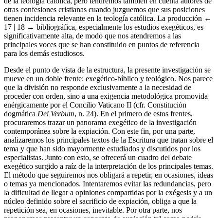
de la teología católica, pero tendremos también en cuenta autores de
otras confesiones cristianas cuando juzguemos que sus posiciones
tienen incidencia relevante en la teología católica. La producción
←
17 | 18 →
bibliográfica, especialmente los estudios exegéticos, es
significativamente alta, de modo que nos atendremos a las
principales voces que se han constituido en puntos de referencia
para los demás estudiosos.
Desde el punto de vista de la estructura, la presente investigación se
mueve en un doble frente: exegético-bíblico y teológico. Nos parece
que la división no responde exclusivamente a la necesidad de
proceder con orden, sino a una exigencia metodológica promovida
enérgicamente por el Concilio Vaticano II (cfr. Constitución
dogmática
Dei Verbum
, n. 24). En el primero de estos frentes,
procuraremos trazar un panorama exegético de la investigación
contemporánea sobre la expiación. Con este fin, por una parte,
analizaremos los principales textos de la Escritura que tratan sobre el
tema y que han sido mayormente estudiados y discutidos por los
especialistas. Junto con esto, se ofrecerá un cuadro del debate
exegético surgido a raíz de la interpretación de los principales temas.
El método que seguiremos nos obligará a repetir, en ocasiones, ideas
o temas ya mencionados. Intentaremos evitar las redundancias, pero
la dificultad de llegar a opiniones compartidas por la exégesis y a un
núcleo definido sobre el sacrificio de expiación, obliga a que la
repetición sea, en ocasiones, inevitable. Por otra parte, nos