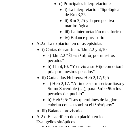
c) Principales interpretaciones
i) La interpretación “tipológica”
de Rm 3,25
ii) Rm 3,25 y la perspectiva
martirológica
iii) La interpretación metafórica
iv) Balance provisorio
A.2.c La expiación en otras epístolas
i) Cartas de san Juan: 1Jn 2,2 y 4,10
a) 1Jn 2,2 “Él es ἱλα!μóς por nuestros
pecados”
b) 1Jn 4,10: “Y envió a su Hijo como ἱλα!
μóς por nuestros pecados”
ii) Carta a los Hebreos: Heb 2,17; 9,5
a) Heb 2,17: “A fin de ser misericordioso y
Sumo Sacerdote (…), para ἱλά!κε!θαι los
pecados del pueblo”
b) Heb 9,5: “Los querubines de la gloria
cubrían con su sombra el ἱλα!τήριον”
iii) Balance provisorio
A.2.d El sacrificio de expiación en los
Evangelios sinópticos