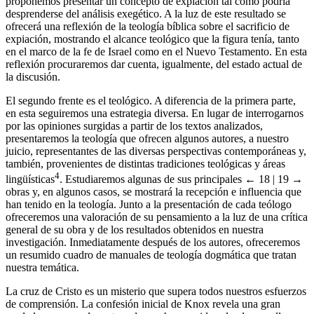
proponemos presentar un concepto de expiación tal como podría
desprenderse del análisis exegético. A la luz de este resultado se
ofrecerá una reflexión de la teología bíblica sobre el sacrificio de
expiación, mostrando el alcance teológico que la figura tenía, tanto
en el marco de la fe de Israel como en el Nuevo Testamento. En esta
reflexión procuraremos dar cuenta, igualmente, del estado actual de
la discusión.
El segundo frente es el teológico. A diferencia de la primera parte,
en esta seguiremos una estrategia diversa. En lugar de interrogarnos
por las opiniones surgidas a partir de los textos analizados,
presentaremos la teología que ofrecen algunos autores, a nuestro
juicio, representantes de las diversas perspectivas contemporáneas y,
también, provenientes de distintas tradiciones teológicas y áreas
4
lingüísticas
. Estudiaremos algunas de sus principales
← 18 | 19 →
obras y, en algunos casos, se mostrará la recepción e influencia que
han tenido en la teología. Junto a la presentación de cada teólogo
ofreceremos una valoración de su pensamiento a la luz de una crítica
general de su obra y de los resultados obtenidos en nuestra
investigación. Inmediatamente después de los autores, ofreceremos
un resumido cuadro de manuales de teología dogmática que tratan
nuestra temática.
La cruz de Cristo es un misterio que supera todos nuestros esfuerzos
de comprensión. La confesión inicial de Knox revela una gran