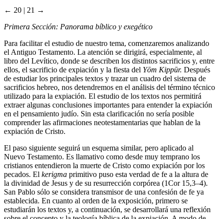
← 20 | 21 →
Primera Sección: Panorama bíblico y exegético
Para facilitar el estudio de nuestro tema, comenzaremos analizando
el Antiguo Testamento. La atención se dirigirá, especialmente, al
libro del Levítico, donde se describen los distintos sacrificios y, entre
ellos, el sacrificio de expiación y la fiesta del
Yōm Kippūr.
Después
de estudiar los principales textos y trazar un cuadro del sistema de
sacrificios hebreo, nos detendremos en el análisis del término técnico
utilizado para la expiación. El estudio de los textos nos permitirá
extraer algunas conclusiones importantes para entender la expiación
en el pensamiento judío. Sin esta clarificación no sería posible
comprender las afirmaciones neotestamentarias que hablan de la
expiación de Cristo.
El paso siguiente seguirá un esquema similar, pero aplicado al
Nuevo Testamento. Es llamativo como desde muy temprano los
cristianos entendieron la muerte de Cristo como expiación por los
pecados. El
kerigma
primitivo puso esta verdad de fe a la altura de
la divinidad de Jesus y de su resurrección corpórea (1Cor 15,3–4).
San Pablo sólo se considera transmisor de una confesión de fe ya
establecida. En cuanto al orden de la exposición, primero se
estudiarán los textos y, a continuación, se desarrollará una reflexión
sobre el concepto y la teología bíblica de la expiación. A modo de