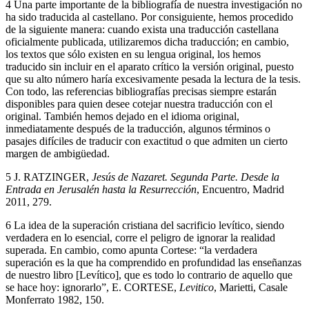
4
Una parte importante de la bibliografía de nuestra investigación no
ha sido traducida al castellano. Por consiguiente, hemos procedido
de la siguiente manera: cuando exista una traducción castellana
oficialmente publicada, utilizaremos dicha traducción; en cambio,
los textos que sólo existen en su lengua original, los hemos
traducido sin incluir en el aparato crítico la versión original, puesto
que su alto número haría excesivamente pesada la lectura de la tesis.
Con todo, las referencias bibliografías precisas siempre estarán
disponibles para quien desee cotejar nuestra traducción con el
original. También hemos dejado en el idioma original,
inmediatamente después de la traducción, algunos términos o
pasajes difíciles de traducir con exactitud o que admiten un cierto
margen de ambigüedad.
5
J. RATZINGER,
Jesús de Nazaret. Segunda Parte. Desde la
Entrada en Jerusalén hasta la Resurrección
, Encuentro, Madrid
2011, 279.
6
La idea de la superación cristiana del sacrificio levítico, siendo
verdadera en lo esencial, corre el peligro de ignorar la realidad
superada. En cambio, como apunta Cortese: “la verdadera
superación es la que ha comprendido en profundidad las enseñanzas
de nuestro libro [Levítico], que es todo lo contrario de aquello que
se hace hoy: ignorarlo”, E. CORTESE,
Levitico
, Marietti, Casale
Monferrato 1982, 150.