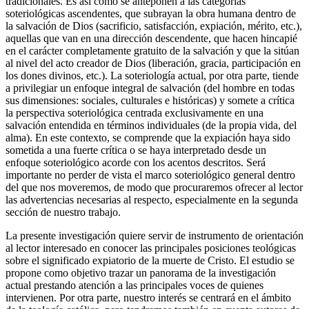
tradicionales. Es así como se anteponen a las categorías
soteriológicas ascendentes, que subrayan la obra humana dentro de
la salvación de Dios (sacrificio, satisfacción, expiación, mérito, etc.),
aquellas que van en una dirección descendente, que hacen hincapié
en el carácter completamente gratuito de la salvación y que la sitúan
al nivel del acto creador de Dios (liberación, gracia, participación en
los dones divinos, etc.). La soteriología actual, por otra parte, tiende
a privilegiar un enfoque integral de salvación (del hombre en todas
sus dimensiones: sociales, culturales e históricas) y somete a crítica
la perspectiva soteriológica centrada exclusivamente en una
salvación entendida en términos individuales (de la propia vida, del
alma). En este contexto, se comprende que la expiación haya sido
sometida a una fuerte crítica o se haya interpretado desde un
enfoque soteriológico acorde con los acentos descritos. Será
importante no perder de vista el marco soteriológico general dentro
del que nos moveremos, de modo que procuraremos ofrecer al lector
las advertencias necesarias al respecto, especialmente en la segunda
sección de nuestro trabajo.
La presente investigación quiere servir de instrumento de orientación
al lector interesado en conocer las principales posiciones teológicas
sobre el significado expiatorio de la muerte de Cristo. El estudio se
propone como objetivo trazar un panorama de la investigación
actual prestando atención a las principales voces de quienes
intervienen. Por otra parte, nuestro interés se centrará en el ámbito