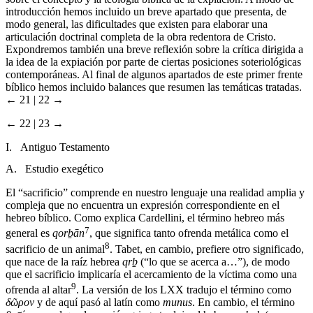
introducción hemos incluido un breve apartado que presenta, de
modo general, las dificultades que existen para elaborar una
articulación doctrinal completa de la obra redentora de Cristo.
Expondremos también una breve reflexión sobre la crítica dirigida a
la idea de la expiación por parte de ciertas posiciones soteriológicas
contemporáneas. Al final de algunos apartados de este primer frente
bíblico hemos incluido balances que resumen las temáticas tratadas.
← 21 | 22 →
← 22 | 23 →
I. Antiguo Testamento
A. Estudio exegético
El “sacrificio” comprende en nuestro lenguaje una realidad amplia y
compleja que no encuentra un expresión correspondiente en el
hebreo bíblico. Como explica Cardellini, el término hebreo más
7
general es
qorḇān
, que significa tanto ofrenda metálica como el
8
sacrificio de un animal
. Tabet, en cambio, prefiere otro significado,
que nace de la raíz hebrea
qrḇ
(“lo que se acerca a…”), de modo
que el sacrificio implicaría el acercamiento de la víctima como una
9
ofrenda al altar
. La versión de los LXX tradujo el término como
δῶρον
y de aquí pasó al latín como
munus
. En cambio, el término