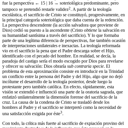
fue la perspectiva
← 15 | 16 →
soteriológica predominante, pero
2
tampoco se pretendió restarle validez
. A partir de la teología
escolástica, el sacrificio de Cristo se constituyó, progresivamente, en
la principal categoría soteriológica que daba cuenta de la redención.
La perspectiva descendente (la acción salvadora que proviene de
Dios) cedió su puesto a la ascendente (Cristo
obtiene
la salvación en
su humanidad santísima a través del sacrificio). Y lo que formaba
parte de una legítima diferencia de perspectivas, fue también ocasión
de interpretaciones unilaterales e inexactas. La teología reformada
vio en el sacrificio la pena que el Padre descarga sobre el Hijo,
identificado con el pecado del hombre. En realidad, se decía, la
paradoja del castigo sería el modo escogido por Dios para revelarse
y ofrecer su salvación: Dios obraría
sub contraria specie
. El
problema de esta aproximación consiste en introducir en la Trinidad
un conflicto entre la persona del Padre y del Hijo, algo que no dejó
incólume el desarrollo de la teología posterior, desde luego la
protestante pero también católica. En efecto, rápidamente, esta
visión se extendió e influenció una parte de la oratoria sagrada, que
enfatizó unilateralmente la dimensión forense del sacrificio de la
cruz. La causa de la condena de Cristo se trasladó desde los
hombres al Padre y el sacrificio se interpretó como la necesidad de
3
una satisfacción exigida por éste
.
Con todo, la crítica más fuerte al sacrificio de expiación provino del