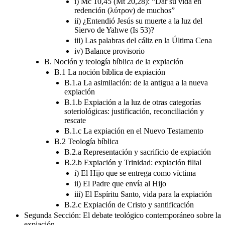
i) Mc 10,45 (Mt 20,28): “Dar su vida en
redención (λύτρον) de muchos”
ii) ¿Entendió Jesús su muerte a la luz del
Siervo de Yahwe (Is 53)?
iii) Las palabras del cáliz en la Última Cena
iv) Balance provisorio
B. Noción y teología bíblica de la expiación
B.1 La noción bíblica de expiación
B.1.a La asimilación: de la antigua a la nueva
expiación
B.1.b Expiación a la luz de otras categorías
soteriológicas: justificación, reconciliación y
rescate
B.1.c La expiación en el Nuevo Testamento
B.2 Teología bíblica
B.2.a Representación y sacrificio de expiación
B.2.b Expiación y Trinidad: expiación filial
i) El Hijo que se entrega como víctima
ii) El Padre que envía al Hijo
iii) El Espíritu Santo, vida para la expiación
B.2.c Expiación de Cristo y santificación
Segunda Sección: El debate teológico contemporáneo sobre la
expiación