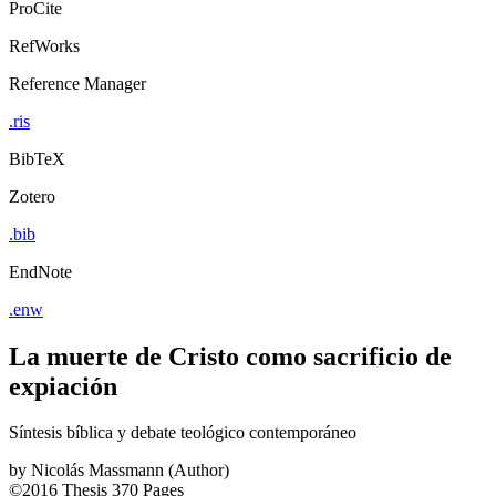
ProCite
RefWorks
Reference Manager
.ris
BibTeX
Zotero
.bib
EndNote
.enw
La muerte de Cristo como sacrificio de
expiación
Síntesis bíblica y debate teológico contemporáneo
by
Nicolás Massmann (Author)
©2016
Thesis
370 Pages