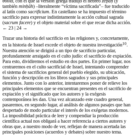
θυσία
, con el que la versión griega tradujo el hebreo
zeḇaḥ
(y
también
minḥāh
) –literalmente “víctima sacrificada”– fue traducido
al latín como
sacrificium
. En castellano se ha impuesto el término
sacrificio para expresar indistintamente la acción cultual sagrada
(
sacrum facere
) y el objeto material sobre el que recae dicha acción.
← 23 | 24 →
Trazar una historia del sacrificio en las religiones y, concretamente,
10
en la historia de Israel excede el objeto de nuestra investigación
.
Nuestra atención se dirigirá a un tipo de sacrificio particular,
profundamente arraigado en el culto judío: el sacrificio de expiación.
Para esto, dividiremos el estudio en dos partes. En primer lugar, nos
centraremos en el culto sacrificial de Israel, intentando comprender
el sistema de sacrificios general del pueblo elegido, su ubicación,
función y descripción en los libros sagrados y sus principales
elementos. Junto con lo anterior, intentaremos poner de relieve los
principales elementos que se encuentran presentes en el sacrificio de
expiación y el significado que los autores y la exégesis
contemporánea les dan. Una vez alcanzado este cuadro general,
pasaremos, en segundo lugar, al análisis de algunos pasajes que han
despertado de modo particular el interés de los exégetas modernos.
La imposibilidad práctica de leer y compendiar la producción
científica actual nos obligará a hacer referencia a ciertos autores y
obras que, a nuestro modo de ver, reflejan de manera acertada las
principales posiciones (acuerdos y debates) sobre nuestro tema.