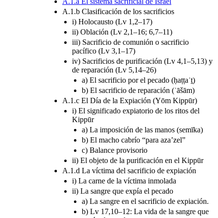
A.1.a El sistema sacrificial de Israel
A.1.b Clasificación de los sacrificios
i) Holocausto (Lv 1,2–17)
ii) Oblación (Lv 2,1–16; 6,7–11)
iii) Sacrificio de comunión o sacrificio
pacífico (Lv 3,1–17)
iv) Sacrificios de purificación (Lv 4,1–5,13) y
de reparación (Lv 5,14–26)
a) El sacrificio por el pecado (ḥaṭṭaʾṯ)
b) El sacrificio de reparación (ʾāšām)
A.1.c El Día de la Expiación (Yōm Kippūr)
i) El significado expiatorio de los ritos del
Kippūr
a) La imposición de las manos (semīka)
b) El macho cabrío “para aza’zel”
c) Balance provisorio
ii) El objeto de la purificación en el Kippūr
A.1.d La víctima del sacrificio de expiación
i) La carne de la víctima inmolada
ii) La sangre que expía el pecado
a) La sangre en el sacrificio de expiación.
b) Lv 17,10–12: La vida de la sangre que