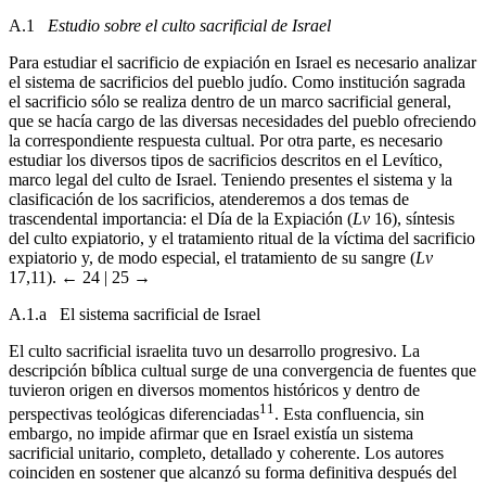
A.1
Estudio sobre el culto sacrificial de Israel
Para estudiar el sacrificio de expiación en Israel es necesario analizar
el sistema de sacrificios del pueblo judío. Como institución sagrada
el sacrificio sólo se realiza dentro de un marco sacrificial general,
que se hacía cargo de las diversas necesidades del pueblo ofreciendo
la correspondiente respuesta cultual. Por otra parte, es necesario
estudiar los diversos tipos de sacrificios descritos en el Levítico,
marco legal del culto de Israel. Teniendo presentes el sistema y la
clasificación de los sacrificios, atenderemos a dos temas de
trascendental importancia: el Día de la Expiación (
Lv
16), síntesis
del culto expiatorio, y el tratamiento ritual de la víctima del sacrificio
expiatorio y, de modo especial, el tratamiento de su sangre (
Lv
17,11).
← 24 | 25 →
A.1.a El sistema sacrificial de Israel
El culto sacrificial israelita tuvo un desarrollo progresivo. La
descripción bíblica cultual surge de una convergencia de fuentes que
tuvieron origen en diversos momentos históricos y dentro de
11
perspectivas teológicas diferenciadas
. Esta confluencia, sin
embargo, no impide afirmar que en Israel existía un sistema
sacrificial unitario, completo, detallado y coherente. Los autores
coinciden en sostener que alcanzó su forma definitiva después del