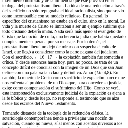
movimiento ilustrado y de la influencia que éste provocó en la
teología del protestantismo liberal. La idea de una redención a través
del sacrificio no sólo repugnaba el ideal racionalista, sino que se vio
como incompatible con su modelo religioso. En general, lo
específico del cristianismo no estaba en el culto, sino en la moral. La
vida y la muerte de Cristo se limitaban a ser un ejemplo sublime que
todo cristiano debería imitar. Nada sería más ajeno al evangelio de
Cristo que la noción de culto, una herencia judía que habría quedado
completamente superada por su mensaje. Por lo demás, el
protestantismo liberal no dejó de mirar con sospecha el culto de
Israel, que llegó a considerar como la parte pagana del judaísmo.
Con el sacrificio,
← 16 | 17 →
la expiación también fue sometida a
crítica. Y desde entonces hasta hoy, para no pocos, se trata de un
concepto difícil de conciliar con la imagen de un Dios que san Juan
define con una palabra tan clara y definitiva: Amor (
1Jn
4,8). En
cambio, la muerte de Cristo como sacrificio de expiación parece que
nos enfrenta al problema de un Dios que, para conceder su justicia,
exige como compensación el sufrimiento del Hijo. Como se verá,
esta interpretación exclusivamente judicial de la expiación es ajena a
la fe bíblica y, desde luego, no responde al testimonio que se alza
desde los escritos del Nuevo Testamento.
Tomando distancia de la teología de la redención clásica, la
soteriología contemporánea tiende a privilegiar una noción de
salvación, cuando no nueva, sí al menos con acentos diversos a los