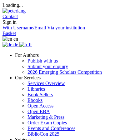
Loading...
Contact
Sign in
With Username/Email
Via your institution
Basket
en
de
fr
For Authors
Publish with us
Submit your enquiry
2026 Emerging Scholars Competition
Our Services
Services Overview
Libraries
Book Sellers
Ebooks
Open Access
Open EBA
Marketing & Press
Order Exam Copies
Events and Conferences
BiblioCon 2025
Subjects