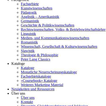
Fachgebiete
Kunstwissenschaften
Pädagogik
Anglistik – Amerikanistik
Germanistik
Geschichte & Politikwissenschaften
Rechtswissenschaften, Volks- & Betriebswirtschaftslehre
Linguistik
Medien- und Kommunikationswissenschaften
Romanistik
Wissenschaft, Gesellschaft & Kulturwissenschaften
Slawistik
Theologie & Philosophie
Peter Lang Classics
Kataloge
Kataloge
Monatliche Neuerscheinungskataloge
Fachgebietskataloge
«Coursebook» Kataloge
Weiteres Marketing Material
Neuigkeiten und Ressourcen
Über uns
Über uns
Kontakt