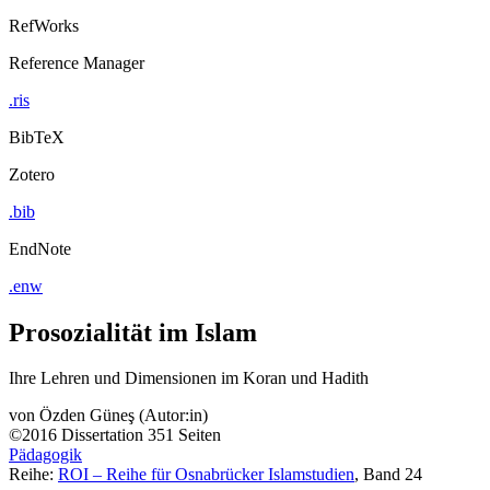
RefWorks
Reference Manager
.ris
BibTeX
Zotero
.bib
EndNote
.enw
Prosozialität im Islam
Ihre Lehren und Dimensionen im Koran und Hadith
von
Özden Güneş (Autor:in)
©2016
Dissertation
351 Seiten
Pädagogik
Reihe:
ROI – Reihe für Osnabrücker Islamstudien
, Band 24