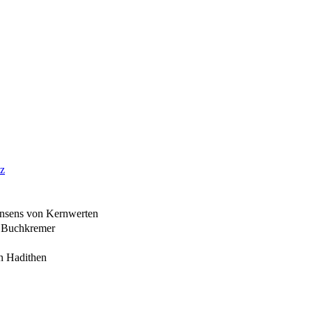
nz
konsens von Kernwerten
h Buchkremer
en Hadithen