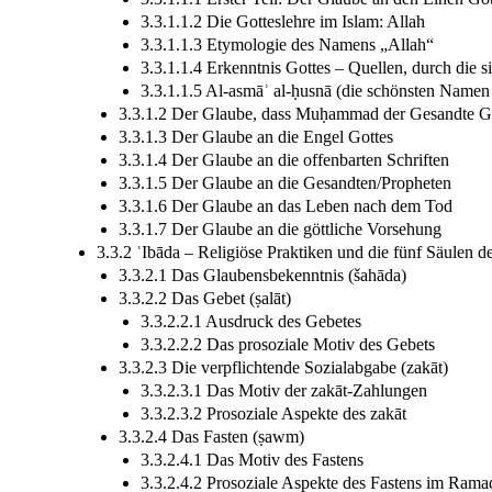
3.3.1.1.2 Die Gotteslehre im Islam: Allah
3.3.1.1.3 Etymologie des Namens „Allah“
3.3.1.1.4 Erkenntnis Gottes – Quellen, durch die s
3.3.1.1.5 Al-asmāʾ al-ḥusnā (die schönsten Namen
3.3.1.2 Der Glaube, dass Muḥammad der Gesandte Got
3.3.1.3 Der Glaube an die Engel Gottes
3.3.1.4 Der Glaube an die offenbarten Schriften
3.3.1.5 Der Glaube an die Gesandten/Propheten
3.3.1.6 Der Glaube an das Leben nach dem Tod
3.3.1.7 Der Glaube an die göttliche Vorsehung
3.3.2 ʿIbāda – Religiöse Praktiken und die fünf Säulen d
3.3.2.1 Das Glaubensbekenntnis (šahāda)
3.3.2.2 Das Gebet (ṣalāt)
3.3.2.2.1 Ausdruck des Gebetes
3.3.2.2.2 Das prosoziale Motiv des Gebets
3.3.2.3 Die verpflichtende Sozialabgabe (zakāt)
3.3.2.3.1 Das Motiv der zakāt-Zahlungen
3.3.2.3.2 Prosoziale Aspekte des zakāt
3.3.2.4 Das Fasten (ṣawm)
3.3.2.4.1 Das Motiv des Fastens
3.3.2.4.2 Prosoziale Aspekte des Fastens im Rama