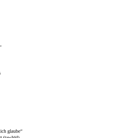
“
s
„ich glaube“
t (tawḥīd)