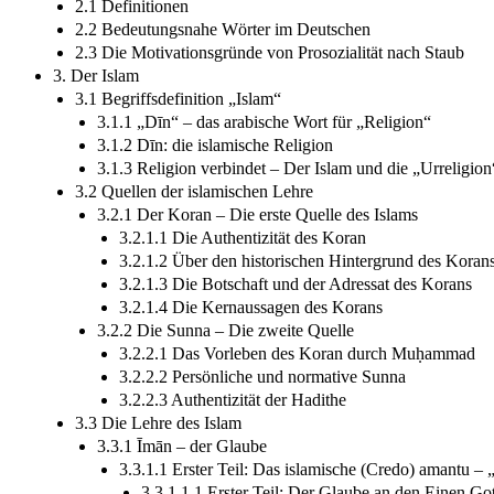
2.1 Definitionen
2.2 Bedeutungsnahe Wörter im Deutschen
2.3 Die Motivationsgründe von Prosozialität nach Staub
3. Der Islam
3.1 Begriffsdefinition „Islam“
3.1.1 „Dīn“ – das arabische Wort für „Religion“
3.1.2 Dīn: die islamische Religion
3.1.3 Religion verbindet – Der Islam und die „Urreligion
3.2 Quellen der islamischen Lehre
3.2.1 Der Koran – Die erste Quelle des Islams
3.2.1.1 Die Authentizität des Koran
3.2.1.2 Über den historischen Hintergrund des Koran
3.2.1.3 Die Botschaft und der Adressat des Korans
3.2.1.4 Die Kernaussagen des Korans
3.2.2 Die Sunna – Die zweite Quelle
3.2.2.1 Das Vorleben des Koran durch Muḥammad
3.2.2.2 Persönliche und normative Sunna
3.2.2.3 Authentizität der Hadithe
3.3 Die Lehre des Islam
3.3.1 Īmān – der Glaube
3.3.1.1 Erster Teil: Das islamische (Credo) amantu – 
3.3.1.1.1 Erster Teil: Der Glaube an den Einen Got