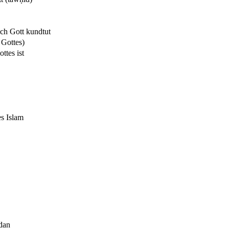
ich Gott kundtut
 Gottes)
tes ist
es Islam
dan