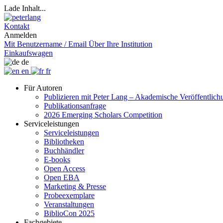
Lade Inhalt...
Kontakt
Anmelden
Mit Benutzername / Email
Über Ihre Institution
Einkaufswagen
de
en
fr
Für Autoren
Publizieren mit Peter Lang – Akademische Veröffentlic
Publikationsanfrage
2026 Emerging Scholars Competition
Serviceleistungen
Serviceleistungen
Bibliotheken
Buchhändler
E-books
Open Access
Open EBA
Marketing & Presse
Probeexemplare
Veranstaltungen
BiblioCon 2025
Fachgebiete