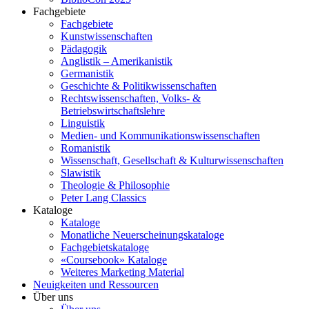
Fachgebiete
Fachgebiete
Kunstwissenschaften
Pädagogik
Anglistik – Amerikanistik
Germanistik
Geschichte & Politikwissenschaften
Rechtswissenschaften, Volks- &
Betriebswirtschaftslehre
Linguistik
Medien- und Kommunikationswissenschaften
Romanistik
Wissenschaft, Gesellschaft & Kulturwissenschaften
Slawistik
Theologie & Philosophie
Peter Lang Classics
Kataloge
Kataloge
Monatliche Neuerscheinungskataloge
Fachgebietskataloge
«Coursebook» Kataloge
Weiteres Marketing Material
Neuigkeiten und Ressourcen
Über uns