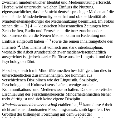
zwischen minderheitlicher Identität und Mediennutzung erforscht.
Hierbei wird untersucht, welchen Einfluss die Nutzung
eigensprachlicher, das heißt nicht deutschsprachiger Medien auf die
Identität der Minderheitenmitglieder hat und ob die Identität als
Minderheitenangehöriger die Mediennutzung beeinflusst. Im Fokus
stehen die
← 3 | 4 →
klassischen Massenmedien Zeitungen bzw.
Zeitschriften, Radio und Fernsehen – die trotz zunehmender
Konkurrenz durch die Neuen Medien kaum an Bedeutung und
13
Einfluss eingebüßt haben –
sowie die reinen Inhaltsangebote des
14
Internets
. Das Thema ist von sich aus stark interdisziplinär,
weshalb die Arbeit grundsätzlich zwar medienwissenschaftlich
ausgerichtet ist, jedoch starke Einflüsse aus der Linguistik und der
Psychologie erfährt.
Forscher, die sich mit Minoritätenmedien beschäftigen, tun dies in
unterschiedlichen Zusammenhängen. Sie kommen aus
verschiedenen Disziplinen wie der Linguistik, Soziologie,
Psychologie und Kulturwissenschaften, wenige aus den
Kommunikations- und Medienwissenschaften. Da die theoretische
Erschließung des Forschungsbereichs Minderheitenmedien bisher
recht dürftig ist und sich keine eigene Disziplin
15
Minderheitenmedienwissenschaft
etabliert hat,
kann diese Arbeit
nicht auf einen dominanten Forschungsansatz zurückgreifen. Der
Großteil der bisherigen Forschung auf dem Gebiet der