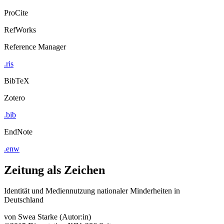
ProCite
RefWorks
Reference Manager
.ris
BibTeX
Zotero
.bib
EndNote
.enw
Zeitung als Zeichen
Identität und Mediennutzung nationaler Minderheiten in
Deutschland
von
Swea Starke (Autor:in)