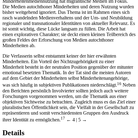
Minderheitenmediennutzung hat migrantische Medien im Fokus.
Die Medien autochthoner Minderheiten und deren Nutzung wurden
bisher weitgehend ignoriert. Das Thema ist im Rahmen eines sich
rasch wandelnden Medienverhaltens und der Um- und Neubildung
regionaler und transnationaler Identitäten von aktueller Relevanz. Es
ist somit wichtig, diese Lücke langsam zu füllen. Die Arbeit hat
einen explorativen Charakter; sie deckt einen kleinen Teilbereich des
großen Feldes der Erforschung von Medien autochthoner
Minderheiten ab.
Die Verfasserin selbst entstammt keiner der hier erwähnten
Minderheiten. Ein Vorteil der Nichtzugehörigkeit zu einer
Minderheit besteht in der neutralen Position gegenüber der mitunter
emotional besetzten Thematik. In der Tat sind die meisten Autoren
auf dem Gebiet der Minderheiten selbst Minderheitenangehörige,
16
was sich häufig in subjektiven Publikationen niederschlägt.
Neben
den Berichten persönlich Involvierter sollten jedoch auch weitere
Forschungen vorgenommen werden, um die Thematik aus einer
objektiven Sichtweise zu betrachten. Zugleich muss es das Ziel einer
pluralistischen Öffentlichkeit sein, die Vielfalt in der Gesellschaft zu
repräsentieren und somit verschiedensten Gruppen den Ausdruck
17
ihrer Identität zu ermöglichen.
← 4 | 5 →
Details