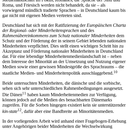
Roma, und Friesisch werden nicht behandelt, da sie – als
vorwiegend mündlich tradierte Sprachen – in Deutschland kaum bis
gar nicht mit eigenen Medien vertreten sind.
Deutschland hat sich mit der Ratifizierung der
Europäischen Charta
der Regional- oder Minderheitensprachen
und des
Rahmenübereinkommens zum Schutz nationaler Minderheiten
dem
Schutz und der Förderung der in seinem Gebiet lebenden nationalen
Minderheiten verpflichtet. Dies stellt einen wichtigen Schritt hin zu
Akzeptanz und Förderung nationaler Minderheiten in Deutschland
dar. Für eine lebendige Minderheitenmedienlandschaft ist – neben
dem Interesse der Minorität an der Umsetzung und Nutzung eigener
Medien sowie einer gewissen Mindestgröße des Sprachraums – die
10
staatliche Medien- und Minderheitenpolitik ausschlaggebend.
Beide untersuchten Minderheiten, die dänische und die sorbische,
sehen sich sehr unterschiedlichen Rahmenbedingungen ausgesetzt.
11
Die Dänen
haben kaum Minderheitenmedien zur Verfügung,
können jedoch auf die Medien des benachbarten Dänemarks
zugreifen. Für die Sorben hingegen existiert kein sie unterstützender
12
kin-state
, dafür aber eine Bandbreite an Minoritätenmedien.
In der vorliegenden Arbeit wird anhand einer Fragebogen-Erhebung
unter Angehörigen beider Minderheiten die Wechselwirkung