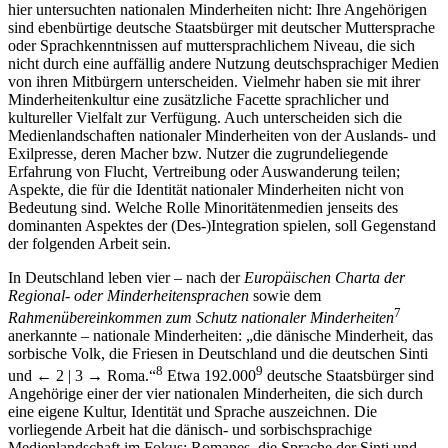
hier untersuchten nationalen Minderheiten nicht: Ihre Angehörigen
sind ebenbürtige deutsche Staatsbürger mit deutscher Muttersprache
oder Sprachkenntnissen auf muttersprachlichem Niveau, die sich
nicht durch eine auffällig andere Nutzung deutschsprachiger Medien
von ihren Mitbürgern unterscheiden. Vielmehr haben sie mit ihrer
Minderheitenkultur eine zusätzliche Facette sprachlicher und
kultureller Vielfalt zur Verfügung. Auch unterscheiden sich die
Medienlandschaften nationaler Minderheiten von der Auslands- und
Exilpresse, deren Macher bzw. Nutzer die zugrundeliegende
Erfahrung von Flucht, Vertreibung oder Auswanderung teilen;
Aspekte, die für die Identität nationaler Minderheiten nicht von
Bedeutung sind. Welche Rolle Minoritätenmedien jenseits des
dominanten Aspektes der (Des-)Integration spielen, soll Gegenstand
der folgenden Arbeit sein.
In Deutschland leben vier – nach der
Europäischen Charta der
Regional- oder Minderheitensprachen
sowie dem
7
Rahmenübereinkommen zum Schutz nationaler Minderheiten
anerkannte – nationale Minderheiten: „die dänische Minderheit, das
sorbische Volk, die Friesen in Deutschland und die deutschen Sinti
8
9
und
← 2 | 3 →
Roma.“
Etwa 192.000
deutsche Staatsbürger sind
Angehörige einer der vier nationalen Minderheiten, die sich durch
eine eigene Kultur, Identität und Sprache auszeichnen. Die
vorliegende Arbeit hat die dänisch- und sorbischsprachige
Medienlandschaft im Fokus; Romanes, die Sprache der Sinti und