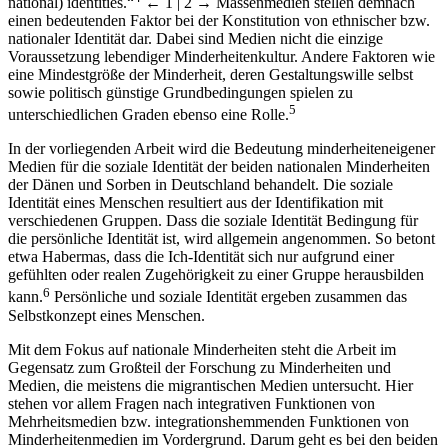
national) identities.“
← 1 | 2 →
Massenmedien stellen demnach
einen bedeutenden Faktor bei der Konstitution von ethnischer bzw.
nationaler Identität dar. Dabei sind Medien nicht die einzige
Voraussetzung lebendiger Minderheitenkultur. Andere Faktoren wie
eine Mindestgröße der Minderheit, deren Gestaltungswille selbst
sowie politisch günstige Grundbedingungen spielen zu
5
unterschiedlichen Graden ebenso eine Rolle.
In der vorliegenden Arbeit wird die Bedeutung minderheiteneigener
Medien für die soziale Identität der beiden nationalen Minderheiten
der Dänen und Sorben in Deutschland behandelt. Die soziale
Identität eines Menschen resultiert aus der Identifikation mit
verschiedenen Gruppen. Dass die soziale Identität Bedingung für
die persönliche Identität ist, wird allgemein angenommen. So betont
etwa Habermas, dass die Ich-Identität sich nur aufgrund einer
gefühlten oder realen Zugehörigkeit zu einer Gruppe herausbilden
6
kann.
Persönliche und soziale Identität ergeben zusammen das
Selbstkonzept eines Menschen.
Mit dem Fokus auf nationale Minderheiten steht die Arbeit im
Gegensatz zum Großteil der Forschung zu Minderheiten und
Medien, die meistens die migrantischen Medien untersucht. Hier
stehen vor allem Fragen nach integrativen Funktionen von
Mehrheitsmedien bzw. integrationshemmenden Funktionen von
Minderheitenmedien im Vordergrund. Darum geht es bei den beiden