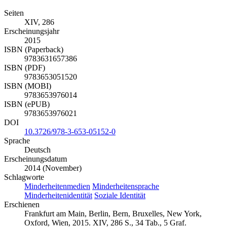
Seiten
XIV, 286
Erscheinungsjahr
2015
ISBN (Paperback)
9783631657386
ISBN (PDF)
9783653051520
ISBN (MOBI)
9783653976014
ISBN (ePUB)
9783653976021
DOI
10.3726/978-3-653-05152-0
Sprache
Deutsch
Erscheinungsdatum
2014 (November)
Schlagworte
Minderheitenmedien
Minderheitensprache
Minderheitenidentität
Soziale Identität
Erschienen
Frankfurt am Main, Berlin, Bern, Bruxelles, New York,
Oxford, Wien, 2015. XIV, 286 S., 34 Tab., 5 Graf.