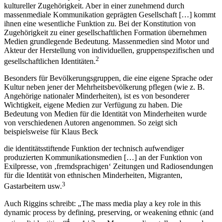
kultureller Zugehörigkeit. Aber in einer zunehmend durch
massenmediale Kommunikation geprägten Gesellschaft […] kommt
ihnen eine wesentliche Funktion zu. Bei der Konstitution von
Zugehörigkeit zu einer gesellschaftlichen Formation übernehmen
Medien grundlegende Bedeutung. Massenmedien sind Motor und
Akteur der Herstellung von individuellen, gruppenspezifischen und
2
gesellschaftlichen Identitäten.
Besonders für Bevölkerungsgruppen, die eine eigene Sprache oder
Kultur neben jener der Mehrheitsbevölkerung pflegen (wie z. B.
Angehörige nationaler Minderheiten), ist es von besonderer
Wichtigkeit, eigene Medien zur Verfügung zu haben. Die
Bedeutung von Medien für die Identität von Minderheiten wurde
von verschiedenen Autoren angenommen. So zeigt sich
beispielsweise für Klaus Beck
die identitätsstiftende Funktion der technisch aufwendiger
produzierten Kommunikationsmedien […] an der Funktion von
Exilpresse, von ‚fremdsprachigen‘ Zeitungen und Radiosendungen
für die Identität von ethnischen Minderheiten, Migranten,
3
Gastarbeitern usw.
Auch Riggins schreibt: „The mass media play a key role in this
dynamic process by defining, preserving, or weakening ethnic (and
4