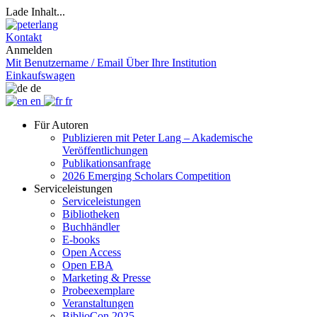
Lade Inhalt...
Kontakt
Anmelden
Mit Benutzername / Email
Über Ihre Institution
Einkaufswagen
de
en
fr
Für Autoren
Publizieren mit Peter Lang – Akademische
Veröffentlichungen
Publikationsanfrage
2026 Emerging Scholars Competition
Serviceleistungen
Serviceleistungen
Bibliotheken
Buchhändler
E-books
Open Access
Open EBA
Marketing & Presse
Probeexemplare
Veranstaltungen
BiblioCon 2025