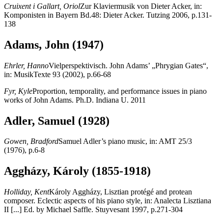
Cruixent i Gallart, Oriol
Zur Klaviermusik von Dieter Acker, in:
Komponisten in Bayern Bd.48: Dieter Acker. Tutzing 2006, p.131-
138
Adams, John (1947)
Ehrler, Hanno
Vielperspektivisch. John Adams’ „Phrygian Gates“,
in: MusikTexte 93 (2002), p.66-68
Fyr, Kyle
Proportion, temporality, and performance issues in piano
works of John Adams. Ph.D. Indiana U. 2011
Adler, Samuel (1928)
Gowen, Bradford
Samuel Adler’s piano music, in: AMT 25/3
(1976), p.6-8
Aggházy, Károly (1855-1918)
Holliday, Kent
Károly Aggházy, Lisztian protégé and protean
composer. Eclectic aspects of his piano style, in: Analecta Lisztiana
II [...] Ed. by Michael Saffle. Stuyvesant 1997, p.271-304