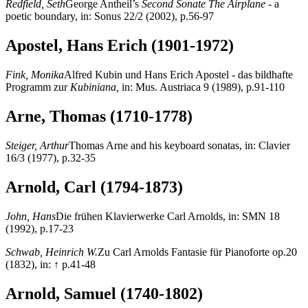
Redfield, Seth
George Antheil’s
Second Sonate The Airplane -
a
poetic boundary, in: Sonus 22/2 (2002), p.56-97
Apostel, Hans Erich (1901-1972)
Fink, Monika
Alfred Kubin und Hans Erich Apostel - das bildhafte
Programm zur
Kubiniana,
in: Mus. Austriaca 9 (1989), p.91-110
Arne, Thomas (1710-1778)
Steiger, Arthur
Thomas Arne and his keyboard sonatas, in: Clavier
16/3 (1977), p.32-35
Arnold, Carl (1794-1873)
John, Hans
Die frühen Klavierwerke Carl Arnolds, in: SMN 18
(1992), p.17-23
Schwab, Heinrich W.
Zu Carl Arnolds Fantasie für Pianoforte op.20
(1832), in: ↑ p.41-48
Arnold, Samuel (1740-1802)