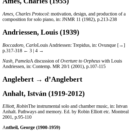
Ames, Charles (1955)
Ames, Charles
Protocol
: motivation, design, and production of a
composition for solo piano, in: JNMR 11 (1982), p.213-238
Andriessen, Louis (1939)
Boccadoro, Carlo
Louis Andriessen: Trepidus, in: Ovunque [→]
p.317-318
← 3 | 4 →
Nash, Pamela
A discussion of
Overture to Orpheus
with Louis
Andriessen, in: Contemp. MR 20/1 (2001), p.107-115
Anglebert → d’Anglebert
Anhalt, István (1919-2012)
Elliott, Robin
The instrumental solo and chamber music, in: Istvan
Anhalt. Pathways and memory. Ed. by Robin Elliott etc. Montreal
2001, p.95-110
A
ntheil, George (1900-1959)