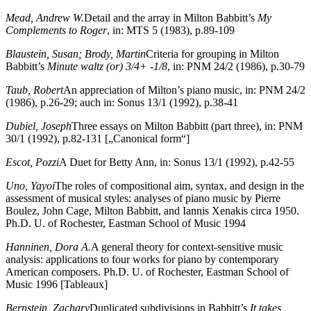
Mead, Andrew W.
Detail and the array in Milton Babbitt’s
My
Complements to Roger
, in: MTS 5 (1983), p.89-109
Blaustein, Susan; Brody, Martin
Criteria for grouping in Milton
Babbitt’s
Minute waltz (or) 3/4+ -1/8
, in: PNM 24/2 (1986), p.30-79
Taub, Robert
An appreciation of Milton’s piano music, in: PNM 24/2
(1986), p.26-29; auch in: Sonus 13/1 (1992), p.38-41
Dubiel, Joseph
Three essays on Milton Babbitt (part three), in: PNM
30/1 (1992), p.82-131 [„Canonical form“]
Escot, Pozzi
A Duet for Betty Ann, in: Sonus 13/1 (1992), p.42-55
Uno, Yayoi
The roles of compositional aim, syntax, and design in the
assessment of musical styles: analyses of piano music by Pierre
Boulez, John Cage, Milton Babbitt, and Iannis Xenakis circa 1950.
Ph.D. U. of Rochester, Eastman School of Music 1994
Hanninen, Dora A.
A general theory for context-sensitive music
analysis: applications to four works for piano by contemporary
American composers. Ph.D. U. of Rochester, Eastman School of
Music 1996 [Tableaux]
Bernstein, Zachary
Duplicated subdivisions in Babbitt’s
It takes