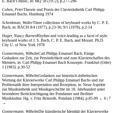
E. Bach’s music, in: MQ 58 (1972), p.277-296
Cohen, Peter
Theorie und Praxis der Clavierästhetik Carl Philipp
Emanuel Bachs. Hamburg 1974
Schenkman, Walter
Three collections of keyboard works by C. P. E.
Bach, in: BACH 8/4 (1977), p.23-36; 9/1 (1978), p.2-14
Hager, Nancy Barnes
Rhythm and voice-leading as a facet of style:
keyboard works of J. S. Bach, C. P. E. Bach, and Mozart. Ph.D.
City U. of New York 1978
Gonnermann, Wilhelm
Carl Philipp Emanuel Bach. Einige
Gedanken zur Zeit, zur Persönlichkeit und zum Klavierschaffen des
Meisters, in: Carl Philipp Emanuel Bach Konzepte. Frankfurt (Oder)
1 [1983], p.30-52
Gonnermann, Wilhelm
Gedanken zur historisch-ästhetischen
Wertung der Klavierwerke Carl Philipp Emanuel Bachs und zur
Problematik ihrer Interpretation und Rezeption, in: Neue Aspekte
zur Musikästhetik und Musikgeschichte im 18. Jahrhundert unter
besonderer Berücksichtigung der Potsdamer und Berliner
Musikkultur. Hg. v. Fritz Beinroth. Potsdam [1984], p.85-99
← 6 | 7
→
Gonnermann, Wilhelm
Die künstlerische Identität der Klavierwerke