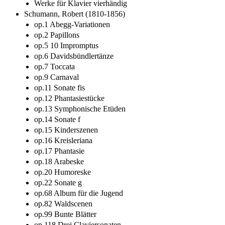
Werke für Klavier vierhändig
Schumann, Robert (1810-1856)
op.1 Abegg-Variationen
op.2 Papillons
op.5 10 Impromptus
op.6 Davidsbündlertänze
op.7 Toccata
op.9 Carnaval
op.11 Sonate fis
op.12 Phantasiestücke
op.13 Symphonische Etüden
op.14 Sonate f
op.15 Kinderszenen
op.16 Kreisleriana
op.17 Phantasie
op.18 Arabeske
op.20 Humoreske
op.22 Sonate g
op.68 Album für die Jugend
op.82 Waldscenen
op.99 Bunte Blätter
op.118 Drei Claviersonaten