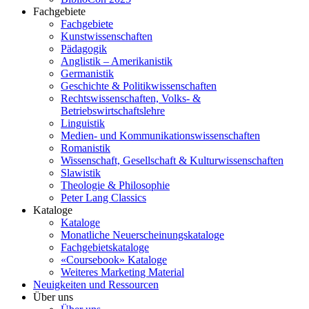
Fachgebiete
Fachgebiete
Kunstwissenschaften
Pädagogik
Anglistik – Amerikanistik
Germanistik
Geschichte & Politikwissenschaften
Rechtswissenschaften, Volks- &
Betriebswirtschaftslehre
Linguistik
Medien- und Kommunikationswissenschaften
Romanistik
Wissenschaft, Gesellschaft & Kulturwissenschaften
Slawistik
Theologie & Philosophie
Peter Lang Classics
Kataloge
Kataloge
Monatliche Neuerscheinungskataloge
Fachgebietskataloge
«Coursebook» Kataloge
Weiteres Marketing Material
Neuigkeiten und Ressourcen
Über uns