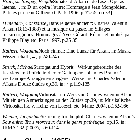
François-Sappey, Brigitte
Sonates d’Alkan et de Liszt: Opéras
latents..., in: D’un opéra l’autre: Hommage à Jean Mongrédien.
Publiés par Jean Gribenski. Paris 1996, p.55-66 [op.33]
Himelfarb, Constance
„Dans le genre ancien“: Charles-Valentin
Alkan (1813-1888) et la musique du passé, in: Sillages
musicologiques. Hommages à Yves Gérard. Réunis et publiés par
Philippe Blay etc. Paris 1997, p.25-35
Rathert, Wolfgang
Noch einmal: Eine Lanze für Alkan, in: Musik,
Wissenschaft [→] p.240-245
Struck, Michael
Surrogat und Hybris - Wirkungsbereiche des
Klaviers im Umfeld tradierter Gattungen: Johannes Brahms’
vierhändige Arrangements eigener Werke und Charles Valentin
Alkans Douze études op.39, in: ↑ p.119-135
Rathert, Wolfgang
Virtuosität im Werk von Charles Valentin Alkan.
Mit einigen Anmerkungen zu den
Études
op.39, in: Musikalische
Virtuosität hg. v. Heinz von Loesch etc. Mainz 2004, p.152-166
Waeber, Jacqueline
Searching for the plot: Charles-Valentin Alkan’s
Souvenirs: Trois morceaux dans le genre pathétique
, op.15, in:
JRMA 132 (2007), p.60-114