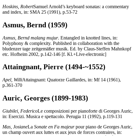
Hoskins, Robert
Samuel Arnold’s keyboard sonatas: a commentary
and index, in: SMA 25 (1991), p.53-72
Asmus, Bernd (1959)
Asmus, Bernd malang mujur
. Entangled in knotted lines, in:
Polyphony & complexity. Published in collaboration with the
bludenzer tage zeitgemäßer musik. Ed. by Claus-Steffen Mahnkopf
etc. Hofheim 2002, p.142-146 [f. Kl.+Live-electronic]
Attaingnant, Pierre (1494-~1552)
Apel, Willi
Attaingnant: Quatorze Gaillardes, in: Mf 14 (1961),
p.361-370
Auric, Georges (1899-1983)
Giubilei, Federico
Le composizioni per pianoforte di Georges Auric,
in: Esercizi. Musica e spettacolo. Perugia 11 (1992), p.119-131
Mas, Josiane
La
Sonate en Fa majeur
pour piano de Georges Auric,
un champ ouvert aux luttes et aux jeux de forces contraires, in: