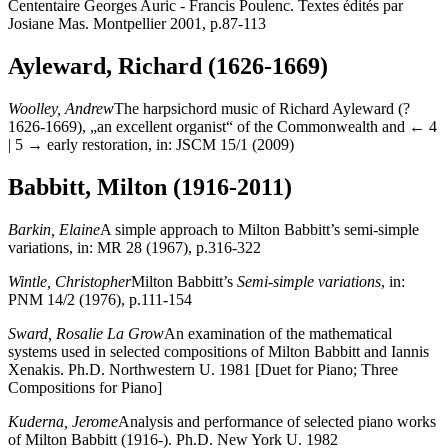
Cententaire Georges Auric - Francis Poulenc. Textes édités par
Josiane Mas. Montpellier 2001, p.87-113
Ayleward, Richard (1626-1669)
Woolley, Andrew
The harpsichord music of Richard Ayleward (?
1626-1669), „an excellent organist“ of the Commonwealth and
← 4
| 5 →
early restoration, in: JSCM 15/1 (2009)
Babbitt, Milton (1916-2011)
Barkin, Elaine
A simple approach to Milton Babbitt’s semi-simple
variations, in: MR 28 (1967), p.316-322
Wintle, Christopher
Milton Babbitt’s
Semi-simple variations
, in:
PNM 14/2 (1976), p.111-154
Sward, Rosalie La Grow
An examination of the mathematical
systems used in selected compositions of Milton Babbitt and Iannis
Xenakis. Ph.D. Northwestern U. 1981 [Duet for Piano; Three
Compositions for Piano]
Kuderna, Jerome
Analysis and performance of selected piano works
of Milton Babbitt (1916-). Ph.D. New York U. 1982