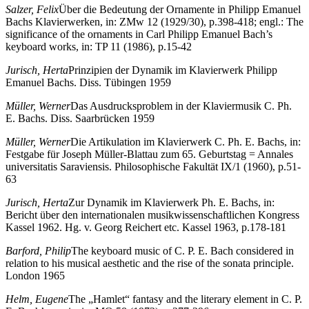
Salzer, Felix
Über die Bedeutung der Ornamente in Philipp Emanuel
Bachs Klavierwerken, in: ZMw 12 (1929/30), p.398-418; engl.: The
significance of the ornaments in Carl Philipp Emanuel Bach’s
keyboard works, in: TP 11 (1986), p.15-42
Jurisch, Herta
Prinzipien der Dynamik im Klavierwerk Philipp
Emanuel Bachs. Diss. Tübingen 1959
Müller, Werner
Das Ausdrucksproblem in der Klaviermusik C. Ph.
E. Bachs. Diss. Saarbrücken 1959
Müller, Werner
Die Artikulation im Klavierwerk C. Ph. E. Bachs, in:
Festgabe für Joseph Müller-Blattau zum 65. Geburtstag = Annales
universitatis Saraviensis. Philosophische Fakultät IX/1 (1960), p.51-
63
Jurisch, Herta
Zur Dynamik im Klavierwerk Ph. E. Bachs, in:
Bericht über den internationalen musikwissenschaftlichen Kongress
Kassel 1962. Hg. v. Georg Reichert etc. Kassel 1963, p.178-181
Barford, Philip
The keyboard music of C. P. E. Bach considered in
relation to his musical aesthetic and the rise of the sonata principle.
London 1965
Helm, Eugene
The „Hamlet“ fantasy and the literary element in C. P.