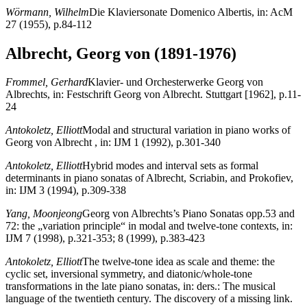
Wörmann, Wilhelm
Die Klaviersonate Domenico Albertis, in: AcM
27 (1955), p.84-112
Albrecht, Georg von (1891-1976)
Frommel, Gerhard
Klavier- und Orchesterwerke Georg von
Albrechts, in: Festschrift Georg von Albrecht. Stuttgart [1962], p.11-
24
Antokoletz, Elliott
Modal and structural variation in piano works of
Georg von Albrecht , in: IJM 1 (1992), p.301-340
Antokoletz, Elliott
Hybrid modes and interval sets as formal
determinants in piano sonatas of Albrecht, Scriabin, and Prokofiev,
in: IJM 3 (1994), p.309-338
Yang, Moonjeong
Georg von Albrechts’s Piano Sonatas opp.53 and
72: the „variation principle“ in modal and twelve-tone contexts, in:
IJM 7 (1998), p.321-353; 8 (1999), p.383-423
Antokoletz, Elliott
The twelve-tone idea as scale and theme: the
cyclic set, inversional symmetry, and diatonic/whole-tone
transformations in the late piano sonatas, in: ders.: The musical
language of the twentieth century. The discovery of a missing link.