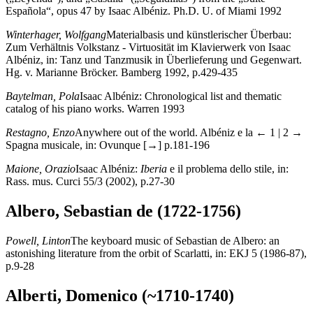
Española“, opus 47 by Isaac Albéniz. Ph.D. U. of Miami 1992
Winterhager, Wolfgang
Materialbasis und künstlerischer Überbau:
Zum Verhältnis Volkstanz - Virtuosität im Klavierwerk von Isaac
Albéniz, in: Tanz und Tanzmusik in Überlieferung und Gegenwart.
Hg. v. Marianne Bröcker. Bamberg 1992, p.429-435
Baytelman, Pola
Isaac Albéniz: Chronological list and thematic
catalog of his piano works. Warren 1993
Restagno, Enzo
Anywhere out of the world. Albéniz e la
← 1 | 2 →
Spagna musicale, in: Ovunque [→] p.181-196
Maione, Orazio
Isaac Albéniz:
Iberia
e il problema dello stile, in:
Rass. mus. Curci 55/3 (2002), p.27-30
Albero, Sebastian de (1722-1756)
Powell, Linton
The keyboard music of Sebastian de Albero: an
astonishing literature from the orbit of Scarlatti, in: EKJ 5 (1986-87),
p.9-28
Alberti, Domenico (~1710-1740)