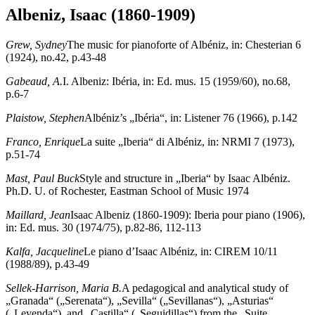
Albeniz, Isaac (1860-1909)
Grew, Sydney
The music for pianoforte of Albéniz, in: Chesterian 6
(1924), no.42, p.43-48
Gabeaud, A.
I. Albeniz: Ibéria, in: Ed. mus. 15 (1959/60), no.68,
p.6-7
Plaistow, Stephen
Albéniz’s „Ibéria“, in: Listener 76 (1966), p.142
Franco, Enrique
La suite „Iberia“ di Albéniz, in: NRMI 7 (1973),
p.51-74
Mast, Paul Buck
Style and structure in „Iberia“ by Isaac Albéniz.
Ph.D. U. of Rochester, Eastman School of Music 1974
Maillard, Jean
Isaac Albeniz (1860-1909): Iberia pour piano (1906),
in: Ed. mus. 30 (1974/75), p.82-86, 112-113
Kalfa, Jacqueline
Le piano d’Isaac Albéniz, in: CIREM 10/11
(1988/89), p.43-49
Sellek-Harrison, Maria B.
A pedagogical and analytical study of
„Granada“ („Serenata“), „Sevilla“ („Sevillanas“), „Asturias“
(„Leyenda“), and „Castilla“ („Seguidillas“) from the „Suite