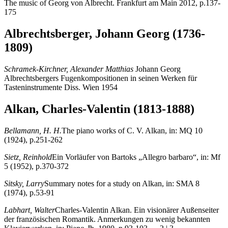
The music of Georg von Albrecht. Frankfurt am Main 2012, p.137-
175
Albrechtsberger, Johann Georg (1736-
1809)
Schramek-Kirchner, Alexander Matthias
Johann Georg
Albrechtsbergers Fugenkompositionen in seinen Werken für
Tasteninstrumente Diss. Wien 1954
Alkan, Charles-Valentin (1813-1888)
Bellamann, H. H.
The piano works of C. V. Alkan, in: MQ 10
(1924), p.251-262
Sietz, Reinhold
Ein Vorläufer von Bartoks „Allegro barbaro“, in: Mf
5 (1952), p.370-372
Sitsky, Larry
Summary notes for a study on Alkan, in: SMA 8
(1974), p.53-91
Labhart, Walter
Charles-Valentin Alkan. Ein visionärer Außenseiter
der französischen Romantik. Anmerkungen zu wenig bekannten