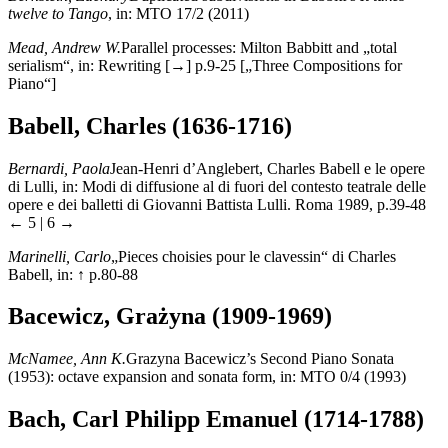
twelve to Tango
, in: MTO 17/2 (2011)
Mead, Andrew W.
Parallel processes: Milton Babbitt and „total
serialism“, in: Rewriting [→] p.9-25 [„Three Compositions for
Piano“]
Babell, Charles (1636-1716)
Bernardi, Paola
Jean-Henri d’Anglebert, Charles Babell e le opere
di Lulli, in: Modi di diffusione al di fuori del contesto teatrale delle
opere e dei balletti di Giovanni Battista Lulli. Roma 1989, p.39-48
← 5 | 6 →
Marinelli, Carlo
„Pieces choisies pour le clavessin“ di Charles
Babell, in: ↑ p.80-88
Bacewicz, Grażyna (1909-1969)
McNamee, Ann K.
Grazyna Bacewicz’s Second Piano Sonata
(1953): octave expansion and sonata form, in: MTO 0/4 (1993)
Bach, Carl Philipp Emanuel (1714-1788)