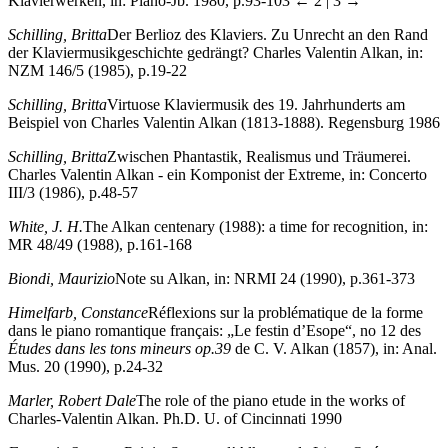
Klavierwerken, in: Piano-Jb. 1980, p.93-103
← 2 | 3 →
Schilling, Britta
Der Berlioz des Klaviers. Zu Unrecht an den Rand
der Klaviermusikgeschichte gedrängt? Charles Valentin Alkan, in:
NZM 146/5 (1985), p.19-22
Schilling, Britta
Virtuose Klaviermusik des 19. Jahrhunderts am
Beispiel von Charles Valentin Alkan (1813-1888). Regensburg 1986
Schilling, Britta
Zwischen Phantastik, Realismus und Träumerei.
Charles Valentin Alkan - ein Komponist der Extreme, in: Concerto
III/3 (1986), p.48-57
White, J. H.
The Alkan centenary (1988): a time for recognition, in:
MR 48/49 (1988), p.161-168
Biondi, Maurizio
Note su Alkan, in: NRMI 24 (1990), p.361-373
Himelfarb, Constance
Réflexions sur la problématique de la forme
dans le piano romantique français: „Le festin d’Esope“, no 12 des
Études dans les tons mineurs op.39
de C. V. Alkan (1857), in: Anal.
Mus. 20 (1990), p.24-32
Marler, Robert Dale
The role of the piano etude in the works of
Charles-Valentin Alkan. Ph.D. U. of Cincinnati 1990