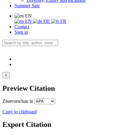
Diversity, Equity and Inclusion
Summer Sale
EN
EN
DE
FR
Contact
Sign in
×
Preview Citation
Zitatvorschau in
Copy to clipboard
Export Citation