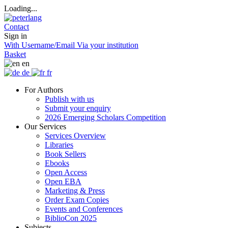
Loading...
Contact
Sign in
With Username/Email
Via your institution
Basket
en
de
fr
For Authors
Publish with us
Submit your enquiry
2026 Emerging Scholars Competition
Our Services
Services Overview
Libraries
Book Sellers
Ebooks
Open Access
Open EBA
Marketing & Press
Order Exam Copies
Events and Conferences
BiblioCon 2025
Subjects