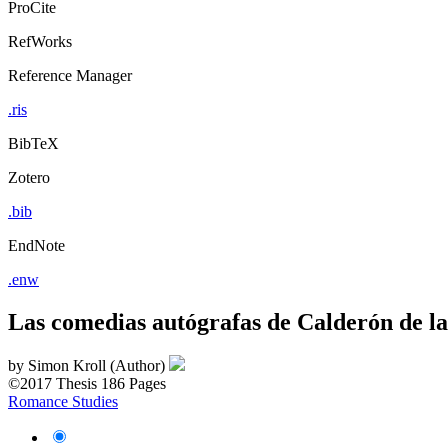
ProCite
RefWorks
Reference Manager
.ris
BibTeX
Zotero
.bib
EndNote
.enw
Las comedias autógrafas de Calderón de la
by
Simon Kroll (Author)
©2017
Thesis
186 Pages
Romance Studies