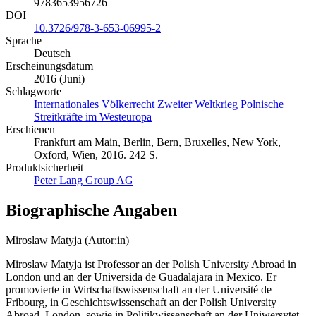
9783653956726
DOI
10.3726/978-3-653-06995-2
Sprache
Deutsch
Erscheinungsdatum
2016 (Juni)
Schlagworte
Internationales Völkerrecht
Zweiter Weltkrieg
Polnische
Streitkräfte im Westeuropa
Erschienen
Frankfurt am Main, Berlin, Bern, Bruxelles, New York,
Oxford, Wien, 2016. 242 S.
Produktsicherheit
Peter Lang Group AG
Biographische Angaben
Miroslaw Matyja (Autor:in)
Miroslaw Matyja ist Professor an der Polish University Abroad in
London und an der Universida de Guadalajara in Mexico. Er
promovierte in Wirtschaftswissenschaft an der Université de
Fribourg, in Geschichtswissenschaft an der Polish University
Abroad, London, sowie in Politikwissenschaft an der Uniwersytet