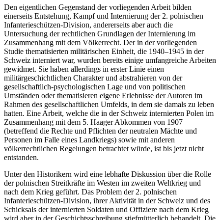
Den eigentlichen Gegenstand der vorliegenden Arbeit bilden
einerseits Entstehung, Kampf und Internierung der 2. polnischen
Infanterieschützen-Division, andererseits aber auch die
Untersuchung der rechtlichen Grundlagen der Internierung im
Zusammenhang mit dem Völkerrecht. Der in der vorliegenden
Studie thematisierten militärischen Einheit, die 1940–1945 in der
Schweiz interniert war, wurden bereits einige umfangreiche Arbeiten
gewidmet. Sie haben allerdings in erster Linie einen
militärgeschichtlichen Charakter und abstrahieren von der
gesellschaftlich-psychologischen Lage und von politischen
Umständen oder thematisieren eigene Erlebnisse der Autoren im
Rahmen des gesellschaftlichen Umfelds, in dem sie damals zu leben
hatten. Eine Arbeit, welche die in der Schweiz internierten Polen im
Zusammenhang mit dem 5. Haager Abkommen von 1907
(betreffend die Rechte und Pflichten der neutralen Mächte und
Personen im Falle eines Landkriegs) sowie mit anderen
völkerrechtlichen Regelungen betrachtet würde, ist bis jetzt nicht
entstanden.
Unter den Historikern wird eine lebhafte Diskussion über die Rolle
der polnischen Streitkräfte im Westen im zweiten Weltkrieg und
nach dem Krieg geführt. Das Problem der 2. polnischen
Infanterieschützen-Division, ihrer Aktivität in der Schweiz und des
Schicksals der internierten Soldaten und Offiziere nach dem Krieg
wird aber in der Geschichtsschreibung stiefmütterlich behandelt. Die