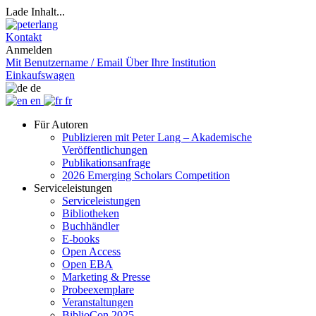
Lade Inhalt...
Kontakt
Anmelden
Mit Benutzername / Email
Über Ihre Institution
Einkaufswagen
de
en
fr
Für Autoren
Publizieren mit Peter Lang – Akademische
Veröffentlichungen
Publikationsanfrage
2026 Emerging Scholars Competition
Serviceleistungen
Serviceleistungen
Bibliotheken
Buchhändler
E-books
Open Access
Open EBA
Marketing & Presse
Probeexemplare
Veranstaltungen
BiblioCon 2025