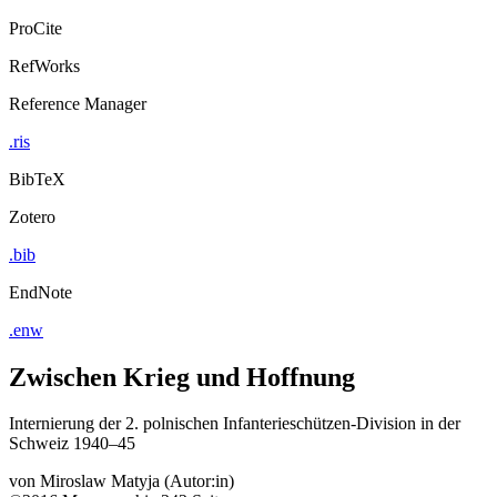
ProCite
RefWorks
Reference Manager
.ris
BibTeX
Zotero
.bib
EndNote
.enw
Zwischen Krieg und Hoffnung
Internierung der 2. polnischen Infanterieschützen-Division in der
Schweiz 1940–45
von
Miroslaw Matyja (Autor:in)