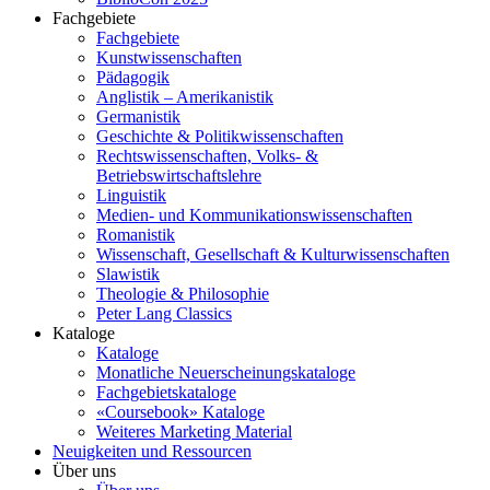
Fachgebiete
Fachgebiete
Kunstwissenschaften
Pädagogik
Anglistik – Amerikanistik
Germanistik
Geschichte & Politikwissenschaften
Rechtswissenschaften, Volks- &
Betriebswirtschaftslehre
Linguistik
Medien- und Kommunikationswissenschaften
Romanistik
Wissenschaft, Gesellschaft & Kulturwissenschaften
Slawistik
Theologie & Philosophie
Peter Lang Classics
Kataloge
Kataloge
Monatliche Neuerscheinungskataloge
Fachgebietskataloge
«Coursebook» Kataloge
Weiteres Marketing Material
Neuigkeiten und Ressourcen
Über uns