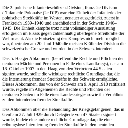
Die 2. polnische Infanterieschützen-Division, franz. 2e Division
d’Infanterie Polonaise (2e DIP) war eine Einheit der Infanterie der
polnischen Streitkräfte im Westen, genauer ausgedrückt, zuerst in
Frankreich 1939–1940 und anschließend in der Schweiz 1940–
1945. Die Einheit kämpfte trotz nicht vollständiger Ausrüstung
erfolgreich im Elsass gegen zahlenmäßig überlegene Streitkräfte der
Wehrmacht. Als die Fortsetzung des Kampfes nicht mehr möglich
war, übertraten am 20. Juni 1940 die meisten Kräfte der Division die
schweizerische Grenze und wurden in der Schweiz interniert.
Das 5. Haager Abkommen (betreffend die Rechte und Pflichten der
neutralen Mächte und Personen im Falle eines Landkriegs), das am
18. Oktober 1907 in den Haag von den Vertretern 44 Staaten
signiert wurde, stellte die wichtigste rechtliche Grundlage dar, die
die Internierung fremder Streitkräfte in der Schweiz ermöglichte.
Dieses Abkommen, das von der Schweiz am 9. April 1910 ratifiziert
wurde, regelte im Allgemeinen die Rechte und Pflichten der
neutralen Staaten im Falle eines Landeskrieges sowie ihr Verhältnis
zu den Internierten fremder Streitkräfte.
Das Abkommen über die Behandlung der Kriegsgefangenen, das in
Genf am 27. Juli 1929 durch Delegierte von 47 Staaten signiert
wurde, bildete eine andere rechtliche Grundlage dar, die eine
reibungslose Internierung fremder Streitkräfte in den neutralen