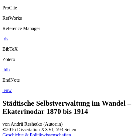
Export Citation
ProCite
RefWorks
Reference Manager
.ris
BibTeX
Zotero
.bib
EndNote
.enw
Städtische Selbstverwaltung im Wandel –
Ekaterinodar 1870 bis 1914
von
Andrii Reshetko (Autor:in)
©2016
Dissertation
XXVI, 593 Seiten