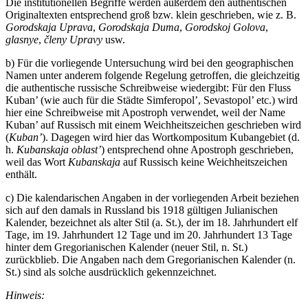
(Seite), etc., die in den Fußnoten nicht kursiv geschrieben werden.
Die institutionellen Begriffe werden außerdem den authentischen
Originaltexten entsprechend groß bzw. klein geschrieben, wie z. B.
Gorodskaja Uprava
,
Gorodskaja Duma
,
Gorodskoj Golova
,
glasnye
,
č
leny Upravy
usw.
b) Für die vorliegende Untersuchung wird bei den geographischen
Namen unter anderem folgende Regelung getroffen, die gleichzeitig
die authentische russische Schreibweise wiedergibt: Für den Fluss
Kuban’ (wie auch für die Städte Simferopol’, Sevastopol’ etc.) wird
hier eine Schreibweise mit Apostroph verwendet, weil der Name
Kuban’ auf Russisch mit einem Weichheitszeichen geschrieben wird
(
Kuban’
). Dagegen wird hier das Wortkompositum Kubangebiet (d.
h.
Kubanskaja oblast’
) entsprechend ohne Apostroph geschrieben,
weil das Wort
Kubanskaja
auf Russisch keine Weichheitszeichen
enthält.
c) Die kalendarischen Angaben in der vorliegenden Arbeit beziehen
sich auf den damals in Russland bis 1918 gültigen Julianischen
Kalender, bezeichnet als alter Stil (a. St.), der im 18. Jahrhundert elf
Tage, im 19. Jahrhundert 12 Tage und im 20. Jahrhundert 13 Tage
hinter dem Gregorianischen Kalender (neuer Stil, n. St.)
zurückblieb. Die Angaben nach dem Gregorianischen Kalender (n.
St.) sind als solche ausdrücklich gekennzeichnet.
Hinweis: