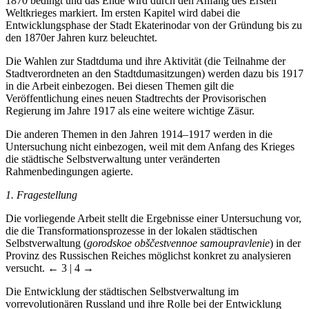
durch die Zeit nach dem Inkrafttreten des neuen Städtestatuts von
1870 bedingt und das Ende wird durch den Anfang des Ersten
Weltkrieges markiert. Im ersten Kapitel wird dabei die
Entwicklungsphase der Stadt Ekaterinodar von der Gründung bis zu
den 1870er Jahren kurz beleuchtet.
Die Wahlen zur Stadtduma und ihre Aktivität (die Teilnahme der
Stadtverordneten an den Stadtdumasitzungen) werden dazu bis 1917
in die Arbeit einbezogen. Bei diesen Themen gilt die
Veröffentlichung eines neuen Stadtrechts der Provisorischen
Regierung im Jahre 1917 als eine weitere wichtige Zäsur.
Die anderen Themen in den Jahren 1914–1917 werden in die
Untersuchung nicht einbezogen, weil mit dem Anfang des Krieges
die städtische Selbstverwaltung unter veränderten
Rahmenbedingungen agierte.
1.
Fragestellung
Die vorliegende Arbeit stellt die Ergebnisse einer Untersuchung vor,
die die Transformationsprozesse in der lokalen städtischen
Selbstverwaltung (
gorodskoe obš
č
estvennoe samoupravlenie
) in der
Provinz des Russischen Reiches möglichst konkret zu analysieren
versucht.
← 3 | 4 →
Die Entwicklung der städtischen Selbstverwaltung im