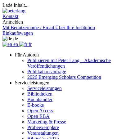
Lade Inhalt...
Kontakt
Anmelden
Mit Benutzername / Email
Über Ihre Institution
Einkaufswagen
de
en
fr
Für Autoren
Publizieren mit Peter Lang – Akademische
Veröffentlichungen
Publikationsanfrage
2026 Emerging Scholars Competition
Serviceleistungen
Serviceleistungen
Bibliotheken
Buchhändler
E-books
Open Access
Open EBA
Marketing & Presse
Probeexemplare
Veranstaltungen
BiblioCon 2025