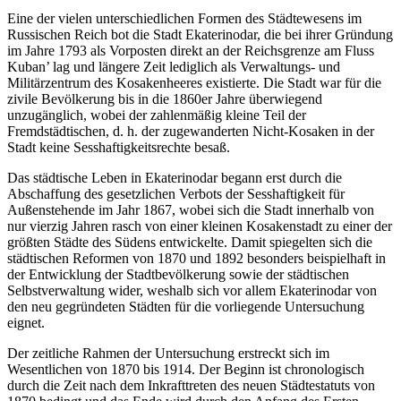
konnten.
← 2 | 3 →
Eine der vielen unterschiedlichen Formen des Städtewesens im
Russischen Reich bot die Stadt Ekaterinodar, die bei ihrer Gründung
im Jahre 1793 als Vorposten direkt an der Reichsgrenze am Fluss
Kuban’ lag und längere Zeit lediglich als Verwaltungs- und
Militärzentrum des Kosakenheeres existierte. Die Stadt war für die
zivile Bevölkerung bis in die 1860er Jahre überwiegend
unzugänglich, wobei der zahlenmäßig kleine Teil der
Fremdstädtischen, d. h. der zugewanderten Nicht-Kosaken in der
Stadt keine Sesshaftigkeitsrechte besaß.
Das städtische Leben in Ekaterinodar begann erst durch die
Abschaffung des gesetzlichen Verbots der Sesshaftigkeit für
Außenstehende im Jahr 1867, wobei sich die Stadt innerhalb von
nur vierzig Jahren rasch von einer kleinen Kosakenstadt zu einer der
größten Städte des Südens entwickelte. Damit spiegelten sich die
städtischen Reformen von 1870 und 1892 besonders beispielhaft in
der Entwicklung der Stadtbevölkerung sowie der städtischen
Selbstverwaltung wider, weshalb sich vor allem Ekaterinodar von
den neu gegründeten Städten für die vorliegende Untersuchung
eignet.
Der zeitliche Rahmen der Untersuchung erstreckt sich im
Wesentlichen von 1870 bis 1914. Der Beginn ist chronologisch