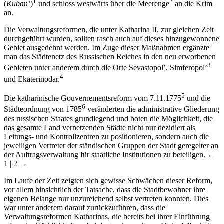
südliche Grenze unter anderem entlang des Flusses Kuban’
1
2
(
Kuban’
)
und schloss westwärts über die Meerenge
an die Krim
an.
Die Verwaltungsreformen, die unter Katharina II. zur gleichen Zeit
durchgeführt wurden, sollten rasch auch auf dieses hinzugewonnene
Gebiet ausgedehnt werden. Im Zuge dieser Maßnahmen ergänzte
man das Städtenetz des Russischen Reiches in den neu erworbenen
3
Gebieten unter anderem durch die Orte Sevastopol’, Simferopol’
4
und Ekaterinodar.
5
Die katharinische Gouvernementsreform vom 7.11.1775
und die
6
Städteordnung von 1785
veränderten die administrative Gliederung
des russischen Staates grundlegend und boten die Möglichkeit, die
das gesamte Land vernetzenden Städte nicht nur dezidiert als
Leitungs- und Kontrollzentren zu positionieren, sondern auch die
jeweiligen Vertreter der ständischen Gruppen der Stadt geregelter an
der Auftragsverwaltung für staatliche Institutionen zu beteiligen.
←
1 | 2 →
Im Laufe der Zeit zeigten sich gewisse Schwächen dieser Reform,
vor allem hinsichtlich der Tatsache, dass die Stadtbewohner ihre
eigenen Belange nur unzureichend selbst vertreten konnten. Dies
war unter anderem darauf zurückzuführen, dass die