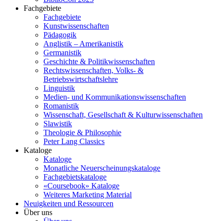
Fachgebiete
Fachgebiete
Kunstwissenschaften
Pädagogik
Anglistik – Amerikanistik
Germanistik
Geschichte & Politikwissenschaften
Rechtswissenschaften, Volks- &
Betriebswirtschaftslehre
Linguistik
Medien- und Kommunikationswissenschaften
Romanistik
Wissenschaft, Gesellschaft & Kulturwissenschaften
Slawistik
Theologie & Philosophie
Peter Lang Classics
Kataloge
Kataloge
Monatliche Neuerscheinungskataloge
Fachgebietskataloge
«Coursebook» Kataloge
Weiteres Marketing Material
Neuigkeiten und Ressourcen
Über uns