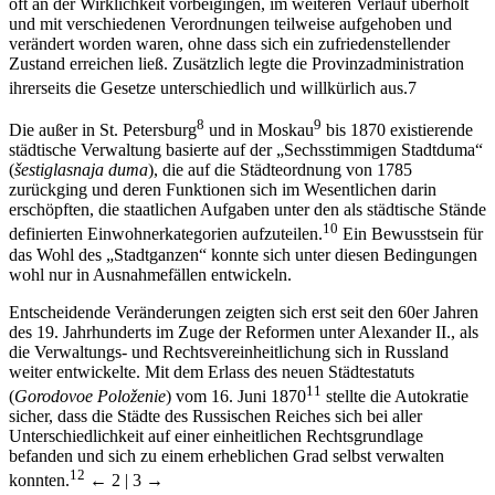
Verwaltungsreformen Katharinas, die bereits bei ihrer Einführung
oft an der Wirklichkeit vorbeigingen, im weiteren Verlauf überholt
und mit verschiedenen Verordnungen teilweise aufgehoben und
verändert worden waren, ohne dass sich ein zufriedenstellender
Zustand erreichen ließ. Zusätzlich legte die Provinzadministration
ihrerseits die Gesetze unterschiedlich und willkürlich aus.
7
8
9
Die außer in St. Petersburg
und in Moskau
bis 1870 existierende
städtische Verwaltung basierte auf der „Sechsstimmigen Stadtduma“
(
šestiglasnaja duma
), die auf die Städteordnung von 1785
zurückging und deren Funktionen sich im Wesentlichen darin
erschöpften, die staatlichen Aufgaben unter den als städtische Stände
10
definierten Einwohnerkategorien aufzuteilen.
Ein Bewusstsein für
das Wohl des „Stadtganzen“ konnte sich unter diesen Bedingungen
wohl nur in Ausnahmefällen entwickeln.
Entscheidende Veränderungen zeigten sich erst seit den 60er Jahren
des 19. Jahrhunderts im Zuge der Reformen unter Alexander II., als
die Verwaltungs- und Rechtsvereinheitlichung sich in Russland
weiter entwickelte. Mit dem Erlass des neuen Städtestatuts
11
(
Gorodovoe Položenie
) vom 16. Juni 1870
stellte die Autokratie
sicher, dass die Städte des Russischen Reiches sich bei aller
Unterschiedlichkeit auf einer einheitlichen Rechtsgrundlage
befanden und sich zu einem erheblichen Grad selbst verwalten
12