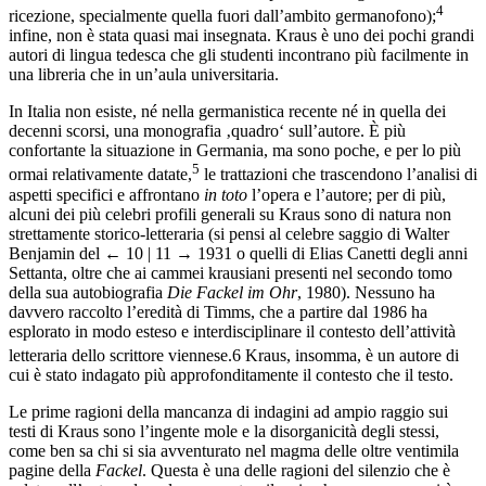
4
ricezione, specialmente quella fuori dall’ambito germanofono);
infine, non è stata quasi mai insegnata. Kraus è uno dei pochi grandi
autori di lingua tedesca che gli studenti incontrano più facilmente in
una libreria che in un’aula universitaria.
In Italia non esiste, né nella germanistica recente né in quella dei
decenni scorsi, una monografia ‚quadro‘ sull’autore. È più
confortante la situazione in Germania, ma sono poche, e per lo più
5
ormai relativamente datate,
le trattazioni che trascendono l’analisi di
aspetti specifici e affrontano
in toto
l’opera e l’autore; per di più,
alcuni dei più celebri profili generali su Kraus sono di natura non
strettamente storico-letteraria (si pensi al celebre saggio di Walter
Benjamin del
← 10 | 11 →
1931 o quelli di Elias Canetti degli anni
Settanta, oltre che ai cammei krausiani presenti nel secondo tomo
della sua autobiografia
Die Fackel im Ohr
, 1980). Nessuno ha
davvero raccolto l’eredità di Timms, che a partire dal 1986 ha
esplorato in modo esteso e interdisciplinare il contesto dell’attività
letteraria dello scrittore viennese.
6
Kraus, insomma, è un autore di
cui è stato indagato più approfonditamente il contesto che il testo.
Le prime ragioni della mancanza di indagini ad ampio raggio sui
testi di Kraus sono l’ingente mole e la disorganicità degli stessi,
come ben sa chi si sia avventurato nel magma delle oltre ventimila
pagine della
Fackel
. Questa è una delle ragioni del silenzio che è