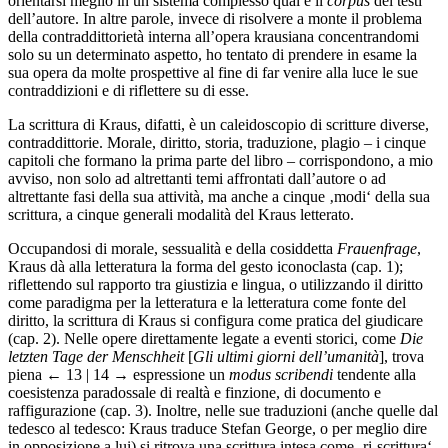
orientarsi meglio in un sistema complesso qual è il
corpus
dei testi
dell’autore. In altre parole, invece di risolvere a monte il problema
della contraddittorietà interna all’opera krausiana concentrandomi
solo su un determinato aspetto, ho tentato di prendere in esame la
sua opera da molte prospettive al fine di far venire alla luce le sue
contraddizioni e di riflettere su di esse.
La scrittura di Kraus, difatti, è un caleidoscopio di scritture diverse,
contraddittorie. Morale, diritto, storia, traduzione, plagio – i cinque
capitoli che formano la prima parte del libro – corrispondono, a mio
avviso, non solo ad altrettanti temi affrontati dall’autore o ad
altrettante fasi della sua attività, ma anche a cinque ‚modi‘ della sua
scrittura, a cinque generali modalità del Kraus letterato.
Occupandosi di morale, sessualità e della cosiddetta
Frauenfrage
,
Kraus dà alla letteratura la forma del gesto iconoclasta (cap. 1);
riflettendo sul rapporto tra giustizia e lingua, o utilizzando il diritto
come paradigma per la letteratura e la letteratura come fonte del
diritto, la scrittura di Kraus si configura come pratica del giudicare
(cap. 2). Nelle opere direttamente legate a eventi storici, come
Die
letzten Tage der Menschheit
[
Gli ultimi giorni dell’umanità
], trova
piena
← 13 | 14 →
espressione un
modus scribendi
tendente alla
coesistenza paradossale di realtà e finzione, di documento e
raffigurazione (cap. 3). Inoltre, nelle sue traduzioni (anche quelle dal
tedesco al tedesco: Kraus traduce Stefan George, o per meglio dire
in opposizione a lui) si ritrova una scrittura intesa come ‚ri-scrittura‘