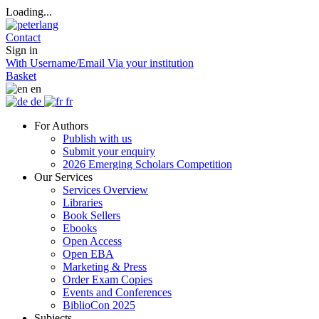
Loading...
Contact
Sign in
With Username/Email
Via your institution
Basket
en
de
fr
For Authors
Publish with us
Submit your enquiry
2026 Emerging Scholars Competition
Our Services
Services Overview
Libraries
Book Sellers
Ebooks
Open Access
Open EBA
Marketing & Press
Order Exam Copies
Events and Conferences
BiblioCon 2025
Subjects