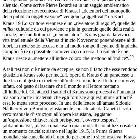
silenzio. Come scrive Pierre Bourdieu in un saggio emblematico
della ricezione novecentesca di Kraus, i „detentori del monopolio
della pubblica oggettivazione“ vengono „oggettivati“ da Karl
Kraus.
19
Lo scrittore viennese è un „rivelatore di regole“, quelle del
milieu
culturale da cui proviene e più in generale quelle della realtà
sociale; ne è addirittura il „denunciatore“. Kraus guarda la vivace
vita intellettuale della Vienna d’inizio Novecento ponendosene al di
fuori, la mette sotto accusa e in tal modo rompe il legame di implicita
complicità (e di possibile connivenza) con essa. Il risultato è che
20
Kraus riesce a „mettere all’indice coloro che mettono all’indice“.
A tali tesi non c’è niente da eccepire, se non il fatto che esse rendono
giustizia a Kraus solo per metà. L’opera di Kraus è un paradosso a
due facce: il gesto di mettere all’indice il mondo e il lettore convive,
infatti, col gesto di lasciare che il mondo e il lettore mettano
all’indice lui. Gli attacchi satirici di Kraus sono processi all’umanità
ma sono anche i materiali che egli fornisce a quest’ultima affinché
essa lo metta sotto processo. In una delle lettere all’amata Sidonie
Nádherný von Borutin, giustamente considerate da Canetti il solo
vero manuale d’istruzioni all’opera krausiana, leggiamo
un’espressione chiave: „sich preisgeben“, ovvero ‚esporsi‘,
‚abbandonarsi‘, ‚darsi a qualcosa o qualcuno‘. Il suo utilizzo risale a
un momento cruciale: siamo nel luglio 1915, la Prima Guerra
mondiale sta cancellando il mondo per come lo si conosceva, Kraus