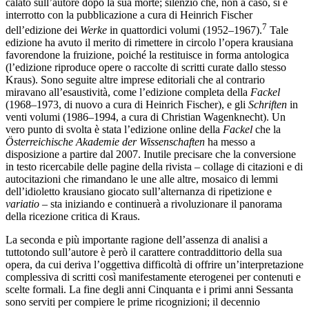
calato sull’autore dopo la sua morte; silenzio che, non a caso, si è
interrotto con la pubblicazione a cura di Heinrich Fischer
7
dell’edizione dei
Werke
in quattordici volumi (1952–1967).
Tale
edizione ha avuto il merito di rimettere in circolo l’opera krausiana
favorendone la fruizione, poiché la restituisce in forma antologica
(l’edizione riproduce opere o raccolte di scritti curate dallo stesso
Kraus). Sono seguite altre imprese editoriali che al contrario
miravano all’esaustività, come l’edizione completa della
Fackel
(1968–1973, di nuovo a cura di Heinrich Fischer), e gli
Schriften
in
venti volumi (1986–1994, a cura di Christian Wagenknecht). Un
vero punto di svolta è stata l’edizione online della
Fackel
che la
Österreichische Akademie der Wissenschaften
ha messo a
disposizione a partire dal 2007. Inutile precisare che la conversione
in testo ricercabile delle pagine della rivista – collage di citazioni e di
autocitazioni che rimandano le une alle altre, mosaico di lemmi
dell’idioletto krausiano giocato sull’alternanza di ripetizione e
variatio –
sta iniziando e continuerà a rivoluzionare il panorama
della ricezione critica di Kraus.
La seconda e più importante ragione dell’assenza di analisi a
tuttotondo sull’autore è però il carattere contraddittorio della sua
opera, da cui deriva l’oggettiva difficoltà di offrire un’interpretazione
complessiva di scritti così manifestamente eterogenei per contenuti e
scelte formali. La fine degli anni Cinquanta e i primi anni Sessanta
sono serviti per compiere le prime ricognizioni; il decennio