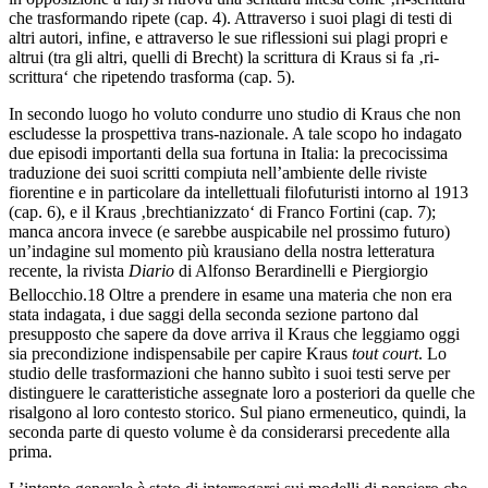
che trasformando ripete (cap. 4). Attraverso i suoi plagi di testi di
altri autori, infine, e attraverso le sue riflessioni sui plagi propri e
altrui (tra gli altri, quelli di Brecht) la scrittura di Kraus si fa ‚ri-
scrittura‘ che ripetendo trasforma (cap. 5).
In secondo luogo ho voluto condurre uno studio di Kraus che non
escludesse la prospettiva trans-nazionale. A tale scopo ho indagato
due episodi importanti della sua fortuna in Italia: la precocissima
traduzione dei suoi scritti compiuta nell’ambiente delle riviste
fiorentine e in particolare da intellettuali filofuturisti intorno al 1913
(cap. 6), e il Kraus ‚brechtianizzato‘ di Franco Fortini (cap. 7);
manca ancora invece (e sarebbe auspicabile nel prossimo futuro)
un’indagine sul momento più krausiano della nostra letteratura
recente, la rivista
Diario
di Alfonso Berardinelli e Piergiorgio
Bellocchio.
18
Oltre a prendere in esame una materia che non era
stata indagata, i due saggi della seconda sezione partono dal
presupposto che sapere da dove arriva il Kraus che leggiamo oggi
sia precondizione indispensabile per capire Kraus
tout court
. Lo
studio delle trasformazioni che hanno subìto i suoi testi serve per
distinguere le caratteristiche assegnate loro a posteriori da quelle che
risalgono al loro contesto storico. Sul piano ermeneutico, quindi, la
seconda parte di questo volume è da considerarsi precedente alla
prima.