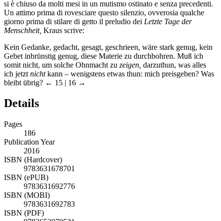
si è chiuso da molti mesi in un mutismo ostinato e senza precedenti.
Un attimo prima di rovesciare questo silenzio, ovverosia qualche
giorno prima di stilare di getto il preludio dei
Letzte Tage der
Menschheit,
Kraus scrive:
Kein Gedanke, gedacht, gesagt, geschrieen, wäre stark genug, kein
Gebet inbrünstig genug, diese Materie zu durchbohren. Muß ich
somit nicht, um solche Ohnmacht zu
zeigen,
darzuthun, was alles
ich jetzt
nicht
kann – wenigstens etwas thun: mich preisgeben? Was
bleibt übrig?
← 15 | 16 →
Details
Pages
186
Publication Year
2016
ISBN (Hardcover)
9783631678701
ISBN (ePUB)
9783631692776
ISBN (MOBI)
9783631692783
ISBN (PDF)