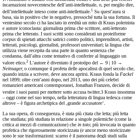
incarnazioni novecentesche dell’anti-intellettuale, o, per meglio dire,
1
dell’intellettuale inteso come anti-intellettuale.
Su quest’aura si
basa, sia in positivo che in negativo, pressoché tutta la sua fortuna. Il
ventesimo secolo ci ha lasciato in eredità un mito di Kraus polemista
e autore iconoclasta: giornalista prima che scrittore, anti-letterato
prima che letterato. I suoi scritti sono considerati un proteiforme
corpus
di spietati attacchi satirici contro politici, imprenditori, artisti,
letterati, psicologi, giornalisti, professori universitari; la lingua che
utilizza viene recepita da una parte in quanto sentenza che
condanna, dall’altra come tentativo di conferire al linguaggio un
2
valore etico.
L’autore è diventato il prototipo del
← 9 | 10 →
Neinsager,
o comunque il profeta delle apocalissi di quel secolo che,
quando inizia a scrivere, deve ancora aprirsi. Kraus fonda la
Fackel
nel 1899; oltre cent’anni dopo, nel 2013, uno dei più celebri
romanzieri americani contemporanei, Jonathan Franzen, decide di
vestire i suoi panni per mettere sotto accusa twitter.
3
Kraus insomma
– oggi come nel suo tempo, nella letteratura di lingua tedesca come
altrove – è figura archetipica del ‚grande accusatore‘.
La sua opera, di conseguenza, è stata più citata che letta; più letta
che studiata; più studiata in relazione a singole polemiche (come la
critica ai mezzi di comunicazione) che
in toto
; più invocata in quanto
profetica che rigorosamente storicizzata (e ancor meno storicizzate
sono le sue trasformazioni: scarno è il panorama degli studi sulla