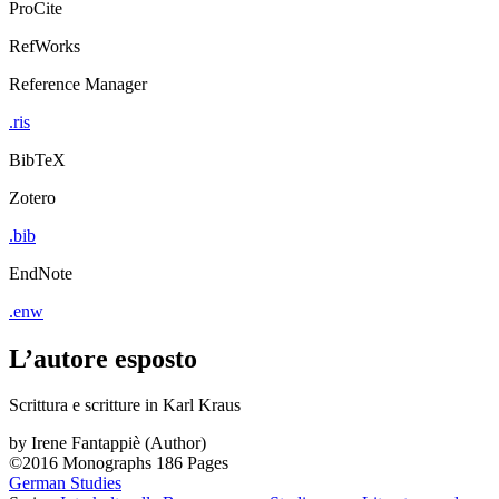
ProCite
RefWorks
Reference Manager
.ris
BibTeX
Zotero
.bib
EndNote
.enw
L’autore esposto
Scrittura e scritture in Karl Kraus
by
Irene Fantappiè (Author)
©2016
Monographs
186 Pages
German Studies