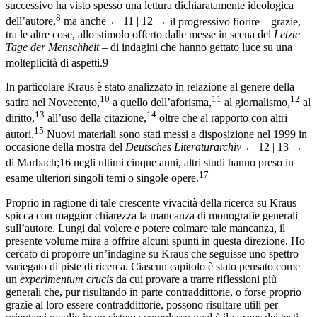
successivo ha visto spesso una lettura dichiaratamente ideologica
8
dell’autore,
ma anche
← 11 | 12 →
il progressivo fiorire – grazie,
tra le altre cose, allo stimolo offerto dalle messe in scena dei
Letzte
Tage der Menschheit
– di indagini che hanno gettato luce su una
molteplicità di aspetti.
9
In particolare Kraus è stato analizzato in relazione al genere della
10
11
12
satira nel Novecento,
a quello dell’aforisma,
al giornalismo,
al
13
14
diritto,
all’uso della citazione,
oltre che al rapporto con altri
15
autori.
Nuovi materiali sono stati messi a disposizione nel 1999 in
occasione della mostra del
Deutsches Literaturarchiv
← 12 | 13 →
di Marbach;
16
negli ultimi cinque anni, altri studi hanno preso in
17
esame ulteriori singoli temi o singole opere.
Proprio in ragione di tale crescente vivacità della ricerca su Kraus
spicca con maggior chiarezza la mancanza di monografie generali
sull’autore. Lungi dal volere e potere colmare tale mancanza, il
presente volume mira a offrire alcuni spunti in questa direzione. Ho
cercato di proporre un’indagine su Kraus che seguisse uno spettro
variegato di piste di ricerca. Ciascun capitolo è stato pensato come
un
experimentum crucis
da cui provare a trarre riflessioni più
generali che, pur risultando in parte contraddittorie, o forse proprio
grazie al loro essere contraddittorie, possono risultare utili per