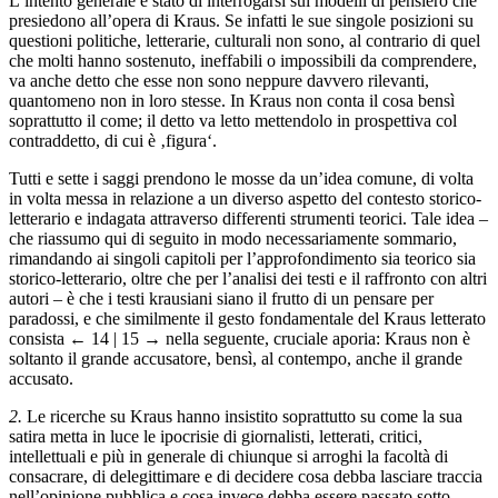
L’intento generale è stato di interrogarsi sui modelli di pensiero che
presiedono all’opera di Kraus. Se infatti le sue singole posizioni su
questioni politiche, letterarie, culturali non sono, al contrario di quel
che molti hanno sostenuto, ineffabili o impossibili da comprendere,
va anche detto che esse non sono neppure davvero rilevanti,
quantomeno non in loro stesse. In Kraus non conta il cosa bensì
soprattutto il come; il detto va letto mettendolo in prospettiva col
contraddetto, di cui è ‚figura‘.
Tutti e sette i saggi prendono le mosse da un’idea comune, di volta
in volta messa in relazione a un diverso aspetto del contesto storico-
letterario e indagata attraverso differenti strumenti teorici. Tale idea –
che riassumo qui di seguito in modo necessariamente sommario,
rimandando ai singoli capitoli per l’approfondimento sia teorico sia
storico-letterario, oltre che per l’analisi dei testi e il raffronto con altri
autori – è che i testi krausiani siano il frutto di un pensare per
paradossi, e che similmente il gesto fondamentale del Kraus letterato
consista
← 14 | 15 →
nella seguente, cruciale aporia: Kraus non è
soltanto il grande accusatore, bensì, al contempo, anche il grande
accusato.
2.
Le ricerche su Kraus hanno insistito soprattutto su come la sua
satira metta in luce le ipocrisie di giornalisti, letterati, critici,
intellettuali e più in generale di chiunque si arroghi la facoltà di
consacrare, di delegittimare e di decidere cosa debba lasciare traccia
nell’opinione pubblica e cosa invece debba essere passato sotto