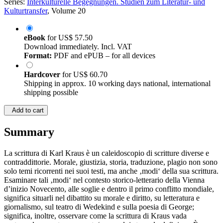
Series:
Interkulturelle Begegnungen. Studien zum Literatur- und
Kulturtransfer
, Volume 20
eBook
for
US$ 57.50
Download immediately. Incl. VAT
Format:
PDF and ePUB – for all devices
Hardcover
for
US$ 60.70
Shipping in approx. 10 working days national, international
shipping possible
Add to cart
Summary
La scrittura di Karl Kraus è un caleidoscopio di scritture diverse e
contraddittorie. Morale, giustizia, storia, traduzione, plagio non sono
solo temi ricorrenti nei suoi testi, ma anche ‚modi‘ della sua scrittura.
Esaminare tali ‚modi‘ nel contesto storico-letterario della Vienna
d’inizio Novecento, alle soglie e dentro il primo conflitto mondiale,
significa situarli nel dibattito su morale e diritto, su letteratura e
giornalismo, sul teatro di Wedekind e sulla poesia di George;
significa, inoltre, osservare come la scrittura di Kraus vada