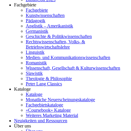
Fachgebiete
Fachgebiete
Kunstwissenschaften
Pädagogik
Anglistik – Amerikanistik
Germanistik
Geschichte & Politikwissenschaften
Rechtswissenschaften, Volks- &
Betriebswirtschaftslehre
Linguistik
Medien- und Kommunikationswissenschaften
Romanistik
Wissenschaft, Gesellschaft & Kulturwissenschaften
Slawistik
Theologie & Philosophie
Peter Lang Classics
Kataloge
Kataloge
Monatliche Neuerscheinungskataloge
Fachgebietskataloge
«Coursebook» Kataloge
Weiteres Marketing Material
Neuigkeiten und Ressourcen
Über uns