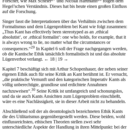
Forscher, wie Max Scheler
und Nicolai Hartmann
folgen dem
Hegel’schen Verständnis. Dieses hat bis heute einen großen Einfluss
auf die Forschung.
Singer fasst die Interpretationen über das Verhältnis zwischen dem
Formalismus und dem Lügenproblem bei Kant wie folgt zusammen:
„Thus Kant has effectively been stereotyped as an ‚ethical
absolutist‘, or ‚ethical formalist‘: one who holds, for example, that it
is always wrong to lie, no matter what the circumstances or
29
consequences.“
In Kapitel 6 soll der Frage nachgegangen werden,
ob die Kantische Ethik tatsächlich formalistisch ist und das absolute
Lügenverbot verlangt.
← 18 | 19 →
Kapitel 7 beschäftigt sich mit Arthur Schopenhauer, der neben seiner
eigenen Ethik auch für seine Kritik an Kant berühmt ist. Er versucht,
„die praktische Vernunft und den kategorischen Imperativ Kants als
völlig unberechtigte, grundlose und erdichtete Annahmen
30
nachzuweisen“.
Seine Kritik ist umfangreich und schonungslos,
und da sie auch Kants Ansichten zum Lügenproblem einschließt,
wäre es eine Nachlässigkeit, sie in dieser Arbeit nicht zu behandeln.
Abschließend soll der als deontologisch bezeichneten Ethik Kants
die des Utilitarismus gegenübergestellt werden. Diese beiden, wohl
einflussreichsten, ethischen Theorien stellen zwei sehr
unterschiedliche Aspekte der Handlung in ihren Mittelpunkt: bei der