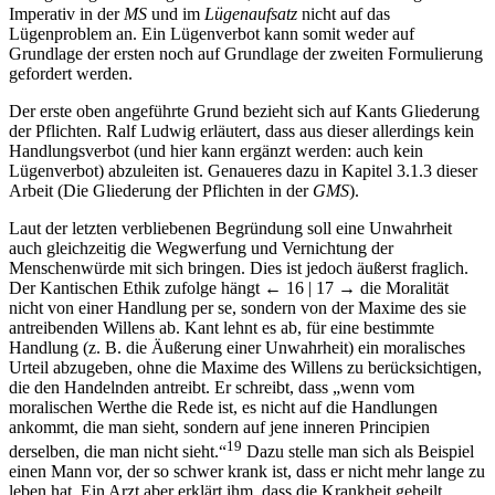
Imperativ in der
MS
und im
Lügenaufsatz
nicht auf das
Lügenproblem an. Ein Lügenverbot kann somit weder auf
Grundlage der ersten noch auf Grundlage der zweiten Formulierung
gefordert werden.
Der erste oben angeführte Grund bezieht sich auf Kants Gliederung
der Pflichten. Ralf Ludwig erläutert, dass aus dieser allerdings kein
Handlungsverbot (und hier kann ergänzt werden: auch kein
Lügenverbot) abzuleiten ist. Genaueres dazu in Kapitel 3.1.3 dieser
Arbeit (Die Gliederung der Pflichten in der
GMS
).
Laut der letzten verbliebenen Begründung soll eine Unwahrheit
auch gleichzeitig die Wegwerfung und Vernichtung der
Menschenwürde mit sich bringen. Dies ist jedoch äußerst fraglich.
Der Kantischen Ethik zufolge hängt
← 16 | 17 →
die Moralität
nicht von einer Handlung per se, sondern von der Maxime des sie
antreibenden Willens ab. Kant lehnt es ab, für eine bestimmte
Handlung (z. B. die Äußerung einer Unwahrheit) ein moralisches
Urteil abzugeben, ohne die Maxime des Willens zu berücksichtigen,
die den Handelnden antreibt. Er schreibt, dass „wenn vom
moralischen Werthe die Rede ist, es nicht auf die Handlungen
ankommt, die man sieht, sondern auf jene inneren Principien
19
derselben, die man nicht sieht.“
Dazu stelle man sich als Beispiel
einen Mann vor, der so schwer krank ist, dass er nicht mehr lange zu
leben hat. Ein Arzt aber erklärt ihm, dass die Krankheit geheilt