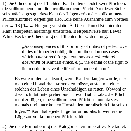
1)
Die Gliederung der Pflichten. Kant unterscheidet zwei Pflichten:
die vollkommene und die unvollkommene Pflicht. An dieser Stelle
sei zunächst gesagt, dass Kant das Lügenverbot der vollkommenen
Pflicht zuordnet, derjenigen also, „die keine Ausnahme zum Vortheil
2
der
← 13 | 14 →
Neigung verstattet“
. Dieser Punkt ist unter den
Kant-Interpreten allerdings umstritten. Beispielsweise hält Lewis
White Beck die Gliederung der Pflichten für widersinnig:
„As consequences of this priority of duties of perfect over
duties of imperfect obligation are those famous cases
which have served for generations as a
reductio ad
absurdum
of Kantian ethics, e.g., the denial of the right to
3
lie in order to save the life of an innocent man.“
Es wäre in der Tat absurd, wenn Kant verlangen würde, dass
man eine Unwahrheit vermeiden müsse, anstatt mit einer
solchen das Leben eines Unschuldigen zu retten. Obwohl er
dies nicht tut, interpretiert auch Jovan Babić, „daß die Pflicht,
nicht zu lügen, eine vollkommene Pflicht sei und daß es
niemals und unter keinen Umständen moralisch richtig sei zu
4
lügen.“
Kant halte jede Lüge für unmoralisch, weil er die
Lüge zur vollkommenen Pflicht zählt.
2)
Die erste Formulierung des Kategorischen Imperativs. Sie lautet: