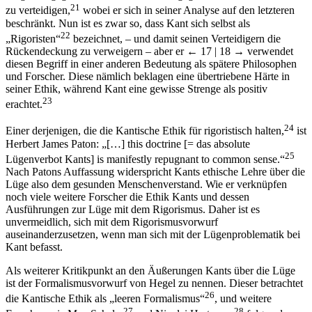
21
zu verteidigen,
wobei er sich in seiner Analyse auf den letzteren
beschränkt. Nun ist es zwar so, dass Kant sich selbst als
22
„Rigoristen“
bezeichnet, – und damit seinen Verteidigern die
Rückendeckung zu verweigern – aber er
← 17 | 18 →
verwendet
diesen Begriff in einer anderen Bedeutung als spätere Philosophen
und Forscher. Diese nämlich beklagen eine übertriebene Härte in
seiner Ethik, während Kant eine gewisse Strenge als positiv
23
erachtet.
24
Einer derjenigen, die die Kantische Ethik für rigoristisch halten,
ist
Herbert James Paton: „[…] this doctrine [= das absolute
25
Lügenverbot Kants] is manifestly repugnant to common sense.“
Nach Patons Auffassung widerspricht Kants ethische Lehre über die
Lüge also dem gesunden Menschenverstand. Wie er verknüpfen
noch viele weitere Forscher die Ethik Kants und dessen
Ausführungen zur Lüge mit dem Rigorismus. Daher ist es
unvermeidlich, sich mit dem Rigorismusvorwurf
auseinanderzusetzen, wenn man sich mit der Lügenproblematik bei
Kant befasst.
Als weiterer Kritikpunkt an den Äußerungen Kants über die Lüge
ist der Formalismusvorwurf von Hegel zu nennen. Dieser betrachtet
26
die Kantische Ethik als „leeren Formalismus“
, und weitere
27
28