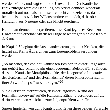
werden könne, und sagt somit die Unwahrheit. Der Kantischen
Ethik zufolge wäre die Handlung des Arztes dennoch weder als
moralisch gut noch als moralisch schlecht zu bezeichnen, da nicht
bekannt ist, aus welcher Willensmaxime er handelt, d. h. ob die
Handlung aus Neigung oder aus Pflicht geschieht.
Kann man dennoch interpretieren, dass Kant jegliches Recht zur
Unwahrheit verneint? Mit dieser Frage beschäftigen sich die Kapitel
2, 3 und 4.
In Kapitel 5 beginnt die Auseinandersetzung mit den Kritiken, die
häufig mit Kants Äußerungen zum Lügenproblem verbunden
werden:
„So mancher, der von der Kantischen Position in dieser Frage auch
nur gehört hat, scheint darin einen bequemen Beleg dafür zu finden,
dass die Kantische Moralphilosophie, der kategorische Imperativ,
der ‚Rigorismus‘ und der ‚Formalismus‘ dieser Philosophie sich in
20
ihrer Anwendung selbst widerlegen.“
Viele Forscher interpretieren, dass der Rigorismus- und der
Formalismusvorwurf auf die Kantische Ethik, ja besonders auf die
darin vertretenen Ansichten zum Lügenproblem zutreffen.
Singer hingegen versucht, Kants Ethik gegen diese beiden Vorwürfe