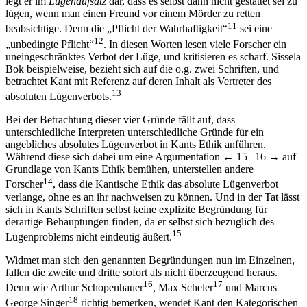
legt er im
Lügenaufsatz
dar, dass es selbst dann nicht gestattet sei zu
lügen, wenn man einen Freund vor einem Mörder zu retten
11
beabsichtige. Denn die „Pflicht der Wahrhaftigkeit“
sei eine
12
„unbedingte Pflicht“
. In diesen Worten lesen viele Forscher ein
uneingeschränktes Verbot der Lüge, und kritisieren es scharf. Sissela
Bok beispielweise, bezieht sich auf die o.g. zwei Schriften, und
betrachtet Kant mit Referenz auf deren Inhalt als Vertreter des
13
absoluten Lügenverbots.
Bei der Betrachtung dieser vier Gründe fällt auf, dass
unterschiedliche Interpreten unterschiedliche Gründe für ein
angebliches absolutes Lügenverbot in Kants Ethik anführen.
Während diese sich dabei um eine Argumentation
← 15 | 16 →
auf
Grundlage von Kants Ethik bemühen, unterstellen andere
14
Forscher
, dass die Kantische Ethik das absolute Lügenverbot
verlange, ohne es an ihr nachweisen zu können. Und in der Tat lässt
sich in Kants Schriften selbst keine explizite Begründung für
derartige Behauptungen finden, da er selbst sich bezüglich des
15
Lügenproblems nicht eindeutig äußert.
Widmet man sich den genannten Begründungen nun im Einzelnen,
fallen die zweite und dritte sofort als nicht überzeugend heraus.
16
17
Denn wie Arthur Schopenhauer
, Max Scheler
und Marcus
18
George Singer
richtig bemerken, wendet Kant den Kategorischen