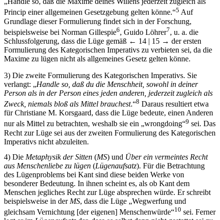
„Handle so, daß die Maxime deines Willens jederzeit zugleich als
5
Princip einer allgemeinen Gesetzgebung gelten könne.“
Auf
Grundlage dieser Formulierung findet sich in der Forschung,
6
7
beispielsweise bei Norman Gillespie
, Guido Löhrer
, u. a. die
Schlussfolgerung, dass die Lüge gemäß
← 14 | 15 →
der ersten
Formulierung des Kategorischen Imperativs zu verbieten sei, da die
Maxime zu lügen nicht als allgemeines Gesetz gelten könne.
3)
Die zweite Formulierung des Kategorischen Imperativs. Sie
verlangt: „
Handle so, daß du die Menschheit, sowohl in deiner
Person als in der Person eines jeden anderen, jederzeit zugleich als
8
Zweck, niemals bloß als Mittel brauchest
.“
Daraus resultiert etwa
für Christiane M. Korsgaard, dass die Lüge bedeute, einen Anderen
9
nur als Mittel zu betrachten, weshalb sie ein „wrongdoing“
sei. Das
Recht zur Lüge sei aus der zweiten Formulierung des Kategorischen
Imperativs nicht abzuleiten.
4)
Die
Metaphysik der Sitten
(
MS
) und
Über ein vermeintes Recht
aus Menschenliebe zu lügen
(
Lügenaufsatz
). Für die Betrachtung
des Lügenproblems bei Kant sind diese beiden Werke von
besonderer Bedeutung. In ihnen scheint es, als ob Kant dem
Menschen jegliches Recht zur Lüge absprechen würde. Er schreibt
beispielsweise in der
MS
, dass die Lüge „Wegwerfung und
10
gleichsam Vernichtung [der eigenen] Menschenwürde“
sei. Ferner