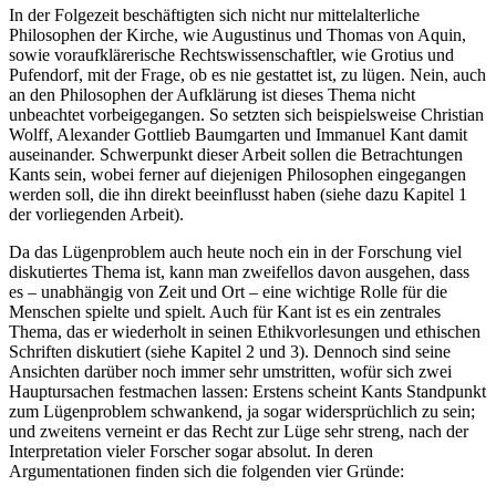
In der Folgezeit beschäftigten sich nicht nur mittelalterliche
Philosophen der Kirche, wie Augustinus und Thomas von Aquin,
sowie voraufklärerische Rechtswissenschaftler, wie Grotius und
Pufendorf, mit der Frage, ob es nie gestattet ist, zu lügen. Nein, auch
an den Philosophen der Aufklärung ist dieses Thema nicht
unbeachtet vorbeigegangen. So setzten sich beispielsweise Christian
Wolff, Alexander Gottlieb Baumgarten und Immanuel Kant damit
auseinander. Schwerpunkt dieser Arbeit sollen die Betrachtungen
Kants sein, wobei ferner auf diejenigen Philosophen eingegangen
werden soll, die ihn direkt beeinflusst haben (siehe dazu Kapitel 1
der vorliegenden Arbeit).
Da das Lügenproblem auch heute noch ein in der Forschung viel
diskutiertes Thema ist, kann man zweifellos davon ausgehen, dass
es – unabhängig von Zeit und Ort – eine wichtige Rolle für die
Menschen spielte und spielt. Auch für Kant ist es ein zentrales
Thema, das er wiederholt in seinen Ethikvorlesungen und ethischen
Schriften diskutiert (siehe Kapitel 2 und 3). Dennoch sind seine
Ansichten darüber noch immer sehr umstritten, wofür sich zwei
Hauptursachen festmachen lassen: Erstens scheint Kants Standpunkt
zum Lügenproblem schwankend, ja sogar widersprüchlich zu sein;
und zweitens verneint er das Recht zur Lüge sehr streng, nach der
Interpretation vieler Forscher sogar absolut. In deren
Argumentationen finden sich die folgenden vier Gründe: