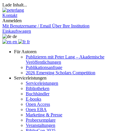
Lade Inhalt...
Kontakt
Anmelden
Mit Benutzername / Email
Über Ihre Institution
Einkaufswagen
de
en
fr
Für Autoren
Publizieren mit Peter Lang – Akademische
Veröffentlichungen
Publikationsanfrage
2026 Emerging Scholars Competition
Serviceleistungen
Serviceleistungen
Bibliotheken
Buchhändler
E-books
Open Access
Open EBA
Marketing & Presse
Probeexemplare
Veranstaltungen
BiblioCon 2025