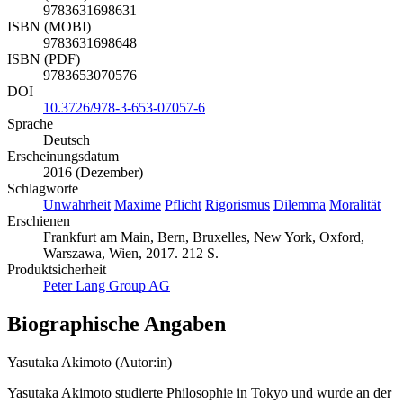
9783631698631
ISBN (MOBI)
9783631698648
ISBN (PDF)
9783653070576
DOI
10.3726/978-3-653-07057-6
Sprache
Deutsch
Erscheinungsdatum
2016 (Dezember)
Schlagworte
Unwahrheit
Maxime
Pflicht
Rigorismus
Dilemma
Moralität
Erschienen
Frankfurt am Main, Bern, Bruxelles, New York, Oxford,
Warszawa, Wien, 2017. 212 S.
Produktsicherheit
Peter Lang Group AG
Biographische Angaben
Yasutaka Akimoto (Autor:in)
Yasutaka Akimoto studierte Philosophie in Tokyo und wurde an der