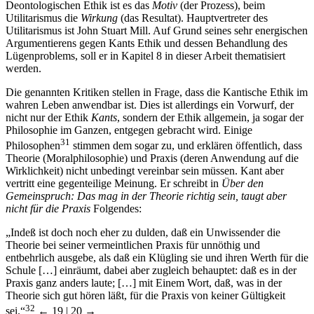
Deontologischen Ethik ist es das
Motiv
(der Prozess), beim
Utilitarismus die
Wirkung
(das Resultat). Hauptvertreter des
Utilitarismus ist John Stuart Mill. Auf Grund seines sehr energischen
Argumentierens gegen Kants Ethik und dessen Behandlung des
Lügenproblems, soll er in Kapitel 8 in dieser Arbeit thematisiert
werden.
Die genannten Kritiken stellen in Frage, dass die Kantische Ethik im
wahren Leben anwendbar ist. Dies ist allerdings ein Vorwurf, der
nicht nur der Ethik
Kants
, sondern der Ethik allgemein, ja sogar der
Philosophie im Ganzen, entgegen gebracht wird. Einige
31
Philosophen
stimmen dem sogar zu, und erklären öffentlich, dass
Theorie (Moralphilosophie) und Praxis (deren Anwendung auf die
Wirklichkeit) nicht unbedingt vereinbar sein müssen. Kant aber
vertritt eine gegenteilige Meinung. Er schreibt in
Über den
Gemeinspruch: Das mag in der Theorie richtig sein, taugt aber
nicht für die Praxis
Folgendes:
„Indeß ist doch noch eher zu dulden, daß ein Unwissender die
Theorie bei seiner vermeintlichen Praxis für unnöthig und
entbehrlich ausgebe, als daß ein Klügling sie und ihren Werth für die
Schule […] einräumt, dabei aber zugleich behauptet: daß es in der
Praxis ganz anders laute; […] mit Einem Wort, daß, was in der
Theorie sich gut hören läßt, für die Praxis von keiner Gültigkeit
32
sei.“
← 19 | 20 →