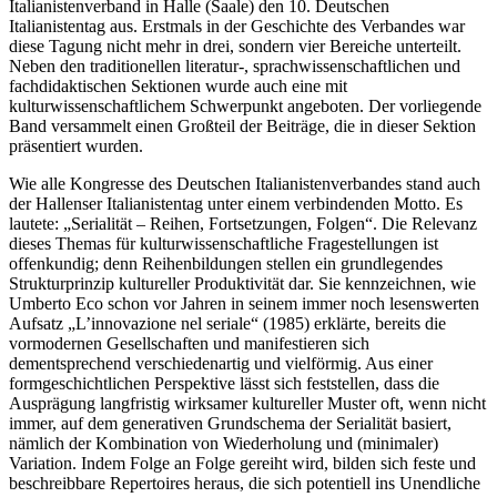
Italianistenverband in Halle (Saale) den 10. Deutschen
Italianistentag aus. Erstmals in der Geschichte des Verbandes war
diese Tagung nicht mehr in drei, sondern vier Bereiche unterteilt.
Neben den traditionellen literatur-, sprachwissenschaftlichen und
fachdidaktischen Sektionen wurde auch eine mit
kulturwissenschaftlichem Schwerpunkt angeboten. Der vorliegende
Band versammelt einen Großteil der Beiträge, die in dieser Sektion
präsentiert wurden.
Wie alle Kongresse des Deutschen Italianistenverbandes stand auch
der Hallenser Italianistentag unter einem verbindenden Motto. Es
lautete: „Serialität – Reihen, Fortsetzungen, Folgen“. Die Relevanz
dieses Themas für kulturwissenschaftliche Fragestellungen ist
offenkundig; denn Reihenbildungen stellen ein grundlegendes
Strukturprinzip kultureller Produktivität dar. Sie kennzeichnen, wie
Umberto Eco schon vor Jahren in seinem immer noch lesenswerten
Aufsatz „L’innovazione nel seriale“ (1985) erklärte, bereits die
vormodernen Gesellschaften und manifestieren sich
dementsprechend verschiedenartig und vielförmig. Aus einer
formgeschichtlichen Perspektive lässt sich feststellen, dass die
Ausprägung langfristig wirksamer kultureller Muster oft, wenn nicht
immer, auf dem generativen Grundschema der Serialität basiert,
nämlich der Kombination von Wiederholung und (minimaler)
Variation. Indem Folge an Folge gereiht wird, bilden sich feste und
beschreibbare Repertoires heraus, die sich potentiell ins Unendliche