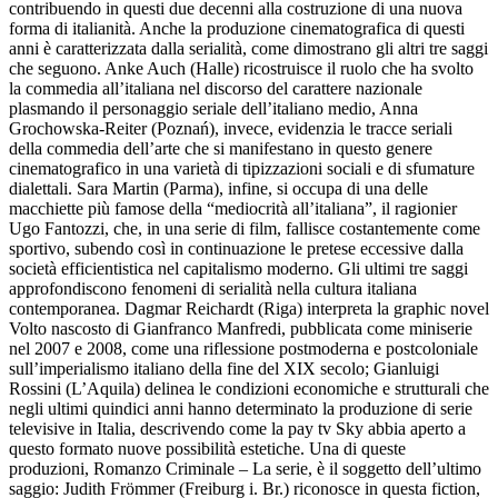
contribuendo in questi due decenni alla costruzione di una nuova
forma di italianità. Anche la produzione cinematografica di questi
anni è caratterizzata dalla serialità, come dimostrano gli altri tre saggi
che seguono. Anke Auch (Halle) ricostruisce il ruolo che ha svolto
la commedia all’italiana nel discorso del carattere nazionale
plasmando il personaggio seriale dell’italiano medio, Anna
Grochowska-Reiter (Poznań), invece, evidenzia le tracce seriali
della commedia dell’arte che si manifestano in questo genere
cinematografico in una varietà di tipizzazioni sociali e di sfumature
dialettali. Sara Martin (Parma), infine, si occupa di una delle
macchiette più famose della “mediocrità all’italiana”, il ragionier
Ugo Fantozzi, che, in una serie di film, fallisce costantemente come
sportivo, subendo così in continuazione le pretese eccessive dalla
società efficientistica nel capitalismo moderno. Gli ultimi tre saggi
approfondiscono fenomeni di serialità nella cultura italiana
contemporanea. Dagmar Reichardt (Riga) interpreta la graphic novel
Volto nascosto
di Gianfranco Manfredi, pubblicata come miniserie
nel 2007 e 2008, come una riflessione postmoderna e postcoloniale
sull’imperialismo italiano della fine del XIX secolo; Gianluigi
Rossini (L’Aquila) delinea le condizioni economiche e strutturali che
negli ultimi quindici anni hanno determinato la produzione di serie
televisive in Italia, descrivendo come la pay tv Sky abbia aperto a
questo formato nuove possibilità estetiche. Una di queste
produzioni,
Romanzo Criminale – La serie
, è il soggetto dell’ultimo
saggio: Judith Frömmer (Freiburg i. Br.) riconosce in questa fiction,