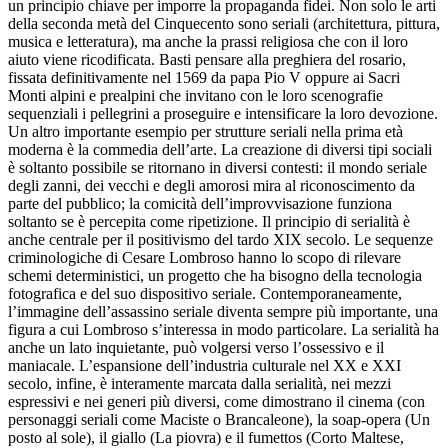
un principio chiave per imporre la
propaganda fidei
. Non solo le arti
della seconda metà del Cinquecento sono seriali (architettura, pittura,
musica e letteratura), ma anche la prassi religiosa che con il loro
aiuto viene ricodificata. Basti pensare alla preghiera del rosario,
fissata definitivamente nel 1569 da papa Pio V oppure ai Sacri
Monti alpini e prealpini che invitano con le loro scenografie
sequenziali i pellegrini a proseguire e intensificare la loro devozione.
Un altro importante esempio per strutture seriali nella prima età
moderna è la commedia dell’arte. La creazione di diversi tipi sociali
è soltanto possibile se ritornano in diversi contesti: il mondo seriale
degli zanni, dei vecchi e degli amorosi mira al riconoscimento da
parte del pubblico; la comicità dell’improvvisazione funziona
soltanto se è percepita come ripetizione. Il principio di serialità è
anche centrale per il positivismo del tardo XIX secolo. Le sequenze
criminologiche di Cesare Lombroso hanno lo scopo di rilevare
schemi deterministici, un progetto che ha bisogno della tecnologia
fotografica e del suo dispositivo seriale. Contemporaneamente,
l’immagine dell’assassino seriale diventa sempre più importante, una
figura a cui Lombroso s’interessa in modo particolare. La serialità ha
anche un lato inquietante, può volgersi verso l’ossessivo e il
maniacale. L’espansione dell’industria culturale nel XX e XXI
secolo, infine, è interamente marcata dalla serialità, nei mezzi
espressivi e nei generi più diversi, come dimostrano il cinema (con
personaggi seriali come Maciste o Brancaleone), la
soap-opera
(
Un
posto al sole
), il giallo (
La piovra
) e il fumettos (
Corto Maltese
,