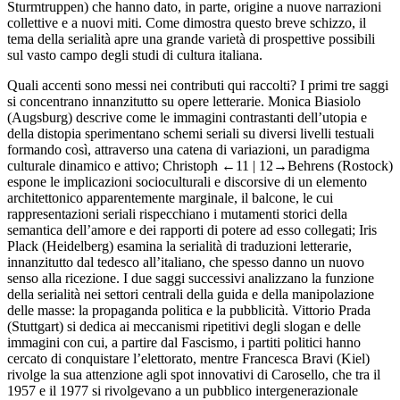
Sturmtruppen
) che hanno dato, in parte, origine a nuove narrazioni
collettive e a nuovi miti. Come dimostra questo breve schizzo, il
tema della serialità apre una grande varietà di prospettive possibili
sul vasto campo degli studi di cultura italiana.
Quali accenti sono messi nei contributi qui raccolti? I primi tre saggi
si concentrano innanzitutto su opere letterarie. Monica Biasiolo
(Augsburg) descrive come le immagini contrastanti dell’utopia e
della distopia sperimentano schemi seriali su diversi livelli testuali
formando così, attraverso una catena di variazioni, un paradigma
culturale dinamico e attivo; Christoph
←11 |
12→Behrens (Rostock)
espone le implicazioni socioculturali e discorsive di un elemento
architettonico apparentemente marginale, il balcone, le cui
rappresentazioni seriali rispecchiano i mutamenti storici della
semantica dell’amore e dei rapporti di potere ad esso collegati; Iris
Plack (Heidelberg) esamina la serialità di traduzioni letterarie,
innanzitutto dal tedesco all’italiano, che spesso danno un nuovo
senso alla ricezione. I due saggi successivi analizzano la funzione
della serialità nei settori centrali della guida e della manipolazione
delle masse: la propaganda politica e la pubblicità. Vittorio Prada
(Stuttgart) si dedica ai meccanismi ripetitivi degli slogan e delle
immagini con cui, a partire dal Fascismo, i partiti politici hanno
cercato di conquistare l’elettorato, mentre Francesca Bravi (Kiel)
rivolge la sua attenzione agli spot innovativi di
Carosello
, che tra il
1957 e il 1977 si rivolgevano a un pubblico intergenerazionale