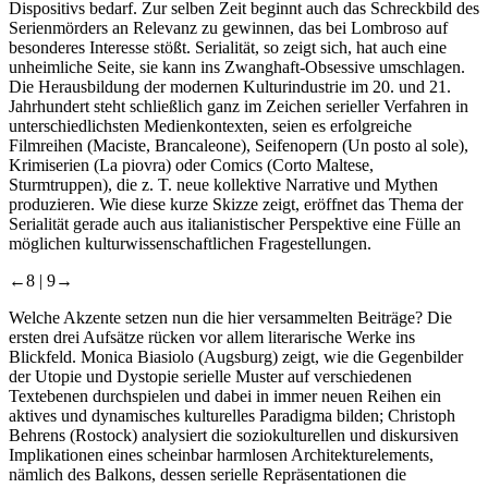
Dispositivs bedarf. Zur selben Zeit beginnt auch das Schreckbild des
Serienmörders an Relevanz zu gewinnen, das bei Lombroso auf
besonderes Interesse stößt. Serialität, so zeigt sich, hat auch eine
unheimliche Seite, sie kann ins Zwanghaft-Obsessive umschlagen.
Die Herausbildung der modernen Kulturindustrie im 20. und 21.
Jahrhundert steht schließlich ganz im Zeichen serieller Verfahren in
unterschiedlichsten Medienkontexten, seien es erfolgreiche
Filmreihen (Maciste, Brancaleone), Seifenopern (
Un posto al sole
),
Krimiserien (
La piovra
) oder Comics (
Corto Maltese
,
Sturmtruppen
), die z. T. neue kollektive Narrative und Mythen
produzieren. Wie diese kurze Skizze zeigt, eröffnet das Thema der
Serialität gerade auch aus italianistischer Perspektive eine Fülle an
möglichen kulturwissenschaftlichen Fragestellungen.
←8 |
9→
Welche Akzente setzen nun die hier versammelten Beiträge? Die
ersten drei Aufsätze rücken vor allem literarische Werke ins
Blickfeld. Monica Biasiolo (Augsburg) zeigt, wie die Gegenbilder
der Utopie und Dystopie serielle Muster auf verschiedenen
Textebenen durchspielen und dabei in immer neuen Reihen ein
aktives und dynamisches kulturelles Paradigma bilden; Christoph
Behrens (Rostock) analysiert die soziokulturellen und diskursiven
Implikationen eines scheinbar harmlosen Architekturelements,
nämlich des Balkons, dessen serielle Repräsentationen die