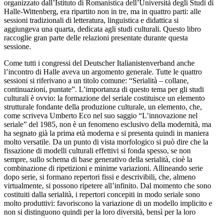
organizzato dall’Istituto di Romanistica dell’Università degli Studi di
Halle-Wittenberg, era ripartito non in tre, ma in quattro parti: alle
sessioni tradizionali di letteratura, linguistica e didattica si
aggiungeva una quarta, dedicata agli studi culturali. Questo libro
raccoglie gran parte delle relazioni presentate durante questa
sessione.
Come tutti i congressi del
Deutscher Italianistenverband
anche
l’incontro di Halle aveva un argomento generale. Tutte le quattro
sessioni si riferivano a un titolo comune: “Serialità – collane,
continuazioni, puntate”. L’importanza di questo tema per gli studi
culturali è ovvio: la formazione del seriale costituisce un elemento
strutturale fondante della produzione culturale, un elemento, che,
come scriveva Umberto Eco nel suo saggio “L’innovazione nel
seriale” del 1985, non è un fenomeno esclusivo della modernità, ma
ha segnato già la prima età moderna e si presenta quindi in maniera
molto versatile. Da un punto di vista morfologico si può dire che la
fissazione di modelli culturali effettivi si fonda spesso, se non
sempre, sullo schema di base generativo della serialità, cioè la
combinazione di ripetizioni e minime variazioni. Allineando serie
dopo serie, si formano repertori fissi e descrivibili, che, almeno
virtualmente, si possono ripetere all’infinito. Dal momento che sono
costituiti dalla serialità, i repertori concepiti in modo seriale sono
molto produttivi: favoriscono la variazione di un modello implicito e
non si distinguono quindi per la loro diversità, bensì per la loro