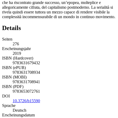
che ha riscontrato grande successo, un’epopea, molteplice e
allegoricamente cifrata, del capitalismo postmoderno. La serialità si
rivela quindi essere tuttora un mezzo capace di rendere visibile la
complessità incommensurabile di un mondo in continuo movimento.
Details
Seiten
276
Erscheinungsjahr
2019
ISBN (Hardcover)
9783631679432
ISBN (ePUB)
9783631708934
ISBN (MOBI)
9783631708941
ISBN (PDF)
9783653072761
DOI
10.3726/b15590
Sprache
Deutsch
Erscheinungsdatum