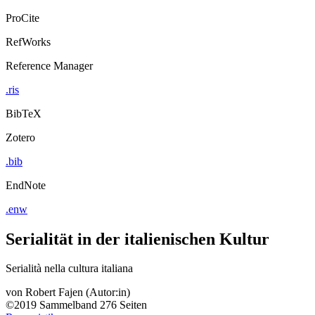
ProCite
RefWorks
Reference Manager
.ris
BibTeX
Zotero
.bib
EndNote
.enw
Serialität in der italienischen Kultur
Serialità nella cultura italiana
von
Robert Fajen (Autor:in)
©2019
Sammelband
276 Seiten