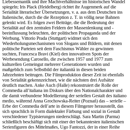
Liebessemantik und ihre Machtverhältnisse im historischen Wandel
spiegeln; Iris Plack (Heidelberg) richtet ihr Augenmerk auf die
Serialität literarischer Übersetzungen, v. a. aus dem Deutschen ins
Italienische, durch die die Rezeption z. T. in völlig neue Bahnen
gelenkt wird. Es folgen zwei Beiträge, die die Bedeutung der
Serialität auf den zentralen Feldern der Massenlenkung und -
beeinflussung beleuchten, der politischen Propaganda und der
Werbung. Vittorio Prada (Stuttgart) widmet sich den
Wiederholungsmechanismen von Slogans und Bildern, mit denen
politische Parteien seit dem Faschismus Wähler zu gewinnen
suchten, Francesca Bravi (Kiel) den innovativen Spots der
Werbesendung
Carosello
, die zwischen 1957 und 1977 zum
kulturellen Gemeingut mehrerer Generationen wurden und
maßgeblich zum Selbstbild der
italianità
in diesen beiden
Jahrzehnten beitrugen. Die Filmproduktion dieser Zeit ist ebenfalls
von Serialität gekennzeichnet, wie die nächsten drei Aufsätze
deutlich machen. Anke Auch (Halle) rekonstruiert die Rolle der
Commedia all’italiana im Diskurs über den Nationalcharakter und
die damit verbundene Modellierung der seriellen Gestalt des
italiano
medio
, während Anna Grochowska-Reiter (Poznań) das – serielle –
Erbe der Commedia dell’arte in diesem Filmgenre herausstellt, das
sich sprachlich in Form dialektaler Färbung und sozial in Gestalt
verschiedener Typisierungen niederschlägt. Sara Martin (Parma)
schließlich beschäftigt sich mit einer der bekanntesten italienischen
Serienfiguren des Mittelmaßes, Ugo Fantozzi, der in einer Reihe