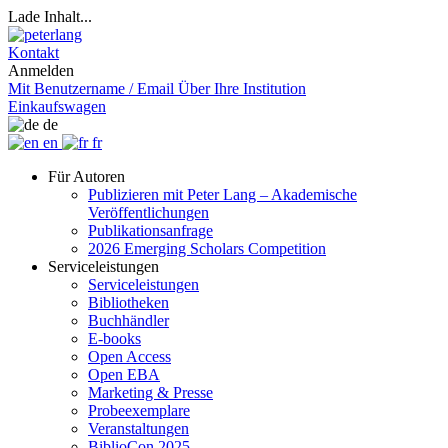
Lade Inhalt...
Kontakt
Anmelden
Mit Benutzername / Email
Über Ihre Institution
Einkaufswagen
de
en
fr
Für Autoren
Publizieren mit Peter Lang – Akademische
Veröffentlichungen
Publikationsanfrage
2026 Emerging Scholars Competition
Serviceleistungen
Serviceleistungen
Bibliotheken
Buchhändler
E-books
Open Access
Open EBA
Marketing & Presse
Probeexemplare
Veranstaltungen
BiblioCon 2025