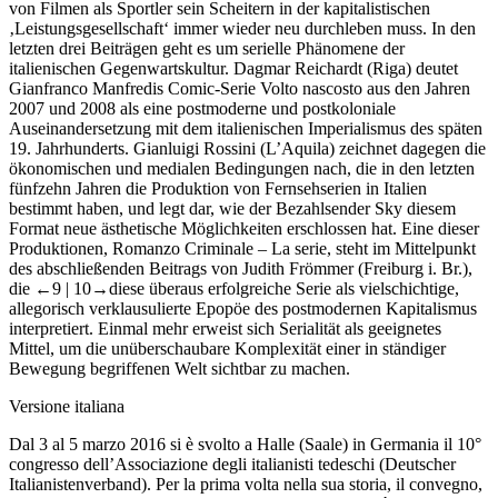
von Filmen als Sportler sein Scheitern in der kapitalistischen
‚Leistungsgesellschaft‘ immer wieder neu durchleben muss. In den
letzten drei Beiträgen geht es um serielle Phänomene der
italienischen Gegenwartskultur. Dagmar Reichardt (Riga) deutet
Gianfranco Manfredis Comic-Serie
Volto nascosto
aus den Jahren
2007 und 2008 als eine postmoderne und postkoloniale
Auseinandersetzung mit dem italienischen Imperialismus des späten
19. Jahrhunderts. Gianluigi Rossini (L’Aquila) zeichnet dagegen die
ökonomischen und medialen Bedingungen nach, die in den letzten
fünfzehn Jahren die Produktion von Fernsehserien in Italien
bestimmt haben, und legt dar, wie der Bezahlsender Sky diesem
Format neue ästhetische Möglichkeiten erschlossen hat. Eine dieser
Produktionen,
Romanzo Criminale – La serie
, steht im Mittelpunkt
des abschließenden Beitrags von Judith Frömmer (Freiburg i. Br.),
die
←9 |
10→diese überaus erfolgreiche Serie als vielschichtige,
allegorisch verklausulierte Epopöe des postmodernen Kapitalismus
interpretiert. Einmal mehr erweist sich Serialität als geeignetes
Mittel, um die unüberschaubare Komplexität einer in ständiger
Bewegung begriffenen Welt sichtbar zu machen.
Versione italiana
Dal 3 al 5 marzo 2016 si è svolto a Halle (Saale) in Germania il 10°
congresso dell’Associazione degli italianisti tedeschi (
Deutscher
Italianistenverband
). Per la prima volta nella sua storia, il convegno,