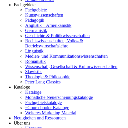
Fachgebiete
Fachgebiete
Kunstwissenschaften
Pädagogik
Anglistik – Amerikanistik
Germanistik
Geschichte & Politikwissenschaften
Rechtswissenschaften, Volks- &
Betriebswirtschaftslehre
Linguistik
Medien- und Kommunikationswissenschaften
Romanistik
Wissenschaft, Gesellschaft & Kulturwissenschaften
Slawistik
Theologie & Philosophie
Peter Lang Classics
Kataloge
Kataloge
Monatliche Neuerscheinungskataloge
Fachgebietskataloge
«Coursebook» Kataloge
Weiteres Marketing Material
Neuigkeiten und Ressourcen
Über uns