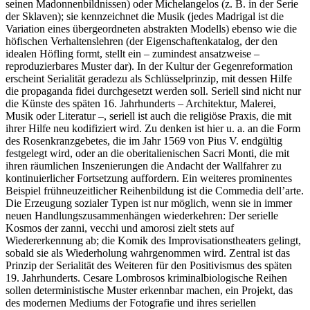
seinen Madonnenbildnissen) oder Michelangelos (z. B. in der Serie
der Sklaven); sie kennzeichnet die Musik (jedes Madrigal ist die
Variation eines übergeordneten abstrakten Modells) ebenso wie die
höfischen Verhaltenslehren (der Eigenschaftenkatalog, der den
idealen Höfling formt, stellt ein – zumindest ansatzweise –
reproduzierbares Muster dar). In der Kultur der Gegenreformation
erscheint Serialität geradezu als Schlüsselprinzip, mit dessen Hilfe
die
propaganda fidei
durchgesetzt werden soll. Seriell sind nicht nur
die Künste des späten 16. Jahrhunderts – Architektur, Malerei,
Musik oder Literatur –, seriell ist auch die religiöse Praxis, die mit
ihrer Hilfe neu kodifiziert wird. Zu denken ist hier u. a. an die Form
des Rosenkranzgebetes, die im Jahr 1569 von Pius V. endgültig
festgelegt wird, oder an die oberitalienischen Sacri Monti, die mit
ihren räumlichen Inszenierungen die Andacht der Wallfahrer zu
kontinuierlicher Fortsetzung auffordern. Ein weiteres prominentes
Beispiel frühneuzeitlicher Reihenbildung ist die Commedia dell’arte.
Die Erzeugung sozialer Typen ist nur möglich, wenn sie in immer
neuen Handlungszusammenhängen wiederkehren: Der serielle
Kosmos der
zanni
,
vecchi
und
amorosi
zielt stets auf
Wiedererkennung ab; die Komik des Improvisationstheaters gelingt,
sobald sie als Wiederholung wahrgenommen wird. Zentral ist das
Prinzip der Serialität des Weiteren für den Positivismus des späten
19. Jahrhunderts. Cesare Lombrosos kriminalbiologische Reihen
sollen deterministische Muster erkennbar machen, ein Projekt, das
des modernen Mediums der Fotografie und ihres seriellen