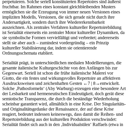
perpetuieren. Solche seriell konstituierten Repertoires sind äußerst
fruchtbar. Im Rahmen eines konstant gleichbleibenden Musters
ermöglichen sie die Erzeugung von immer neuen Versionen eines
impliziten Modells, Versionen, die sich gerade nicht durch ihre
Andersartigkeit, sondern durch ihre Wiedererkennbarkeit
auszeichnen. Als zentrales Verfahren kultureller Repertoirebildung
ist Serialität einerseits ein zentraler Motor kultureller Dynamiken, da
sie symbolische Formen vervielfältigt und verbreitet; andererseits
stellt sie aber auch – zumindest vordergründig – ein Prinzip
kultureller Stabilisierung dar, indem sie orientierende
Ordnungsschemata etabliert.
Serialität prägt, in unterschiedlichen medialen Modellierungen, die
gesamte italienische Kulturgeschichte von den Anfängen bis zur
Gegenwart. Seriell ist schon die frühe italienische Malerei vor
Giotto, die ein festes und wirkungsvolles Repertoire an affektiven
Ausdrucksweisen und zeichenhaften Gesten
←7 |
8→
entwickelt.
Solche ‚Pathosformeln‘ (Aby Warburg) erzeugen eine besondere Art
der Lesbarkeit und hermeneutischen Eindeutigkeit, doch gerät diese
semiotische Transparenz, die durch die beständige Wiederholung
scheinbar garantiert wird, allmählich in eine Krise. Der Singularitäts-
und Originalitätsgedanke der Renaissance, der auf diese Krise
reagiert, bedeutet indessen keineswegs, dass damit die Reihen- und
Repertoirebildung aus der kulturellen Produktion verschwindet:
Serialität findet sich auch in den ‚Individualstilen‘ Raffaels (etwa in