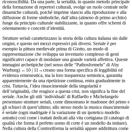
riconoscibilità. Da una parte, la serialità, in quanto metodo principale
della formazione di repertori culturali, svolge un ruolo centrale nelle
dinamiche culturali, poiché imprime slancio alla riproduzione e alla
diffusione di forme simboliche, dall’altra (almeno di primo acchito)
funge da principio culturale stabilizzante, in quanto offre schemi di
orientamento e concetti d’identità.
Strutture seriali caratterizzano la storia della cultura italiana sin dalle
origini, e questo nei mezzi espressivi più diversi. Seriale è per
esempio la pittura medievale prima di Giotto, un modo di
rappresentazione che sviluppa un inventario complesso di gesti
significativi capace di modulare una grande varietà affettiva. Queste
immagini archetipiche (nel senso delle “Pathosformeln” di Aby
Warburg)
←10 |
11→creano una forma specifica di leggibilità ed
evidenza ermeneutica, ma la loro trasparenza semiotica, garantita
apparentemente da una ripetizione continua, entra gradualmente in
crisi. Tuttavia, l’idea rinascimentale della singolarità e
dell’originalità, che reagisce a questa crisi, non significa la fine del
seriale. Anche gli stili ‘individuali’ di Raffaello e Michelangelo
presentano strutture seriali, come dimostrano le madonne del primo e
gli schiavi di quest’ultimo; allo stesso modo la musica rinascimentale
è seriale (ogni madrigale è la variazione di un ipotetico modello
astratto) così come i trattati dedicati alla vita cortigiana (il catalogo di
qualità che forma il perfetto uomo di corte è un modello da imitare).
Nella cultura della Controriforma la serialità appare addirittura come