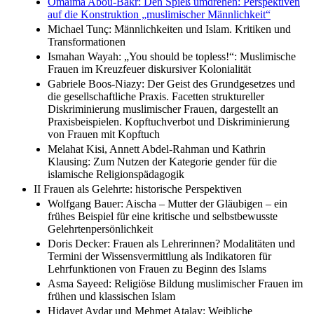
Omaima Abou-Bakr: Den Spieß umdrehen: Perspektiven
auf die Konstruktion „muslimischer Männlichkeit“
Michael Tunç: Männlichkeiten und Islam. Kritiken und
Transformationen
Ismahan Wayah: „You should be topless!“: Muslimische
Frauen im Kreuzfeuer diskursiver Kolonialität
Gabriele Boos-Niazy: Der Geist des Grundgesetzes und
die gesellschaftliche Praxis. Facetten struktureller
Diskriminierung muslimischer Frauen, dargestellt an
Praxisbeispielen. Kopftuchverbot und Diskriminierung
von Frauen mit Kopftuch
Melahat Kisi, Annett Abdel-Rahman und Kathrin
Klausing: Zum Nutzen der Kategorie gender für die
islamische Religionspädagogik
II Frauen als Gelehrte: historische Perspektiven
Wolfgang Bauer: Aischa – Mutter der Gläubigen – ein
frühes Beispiel für eine kritische und selbstbewusste
Gelehrtenpersönlichkeit
Doris Decker: Frauen als Lehrerinnen? Modalitäten und
Termini der Wissensvermittlung als Indikatoren für
Lehrfunktionen von Frauen zu Beginn des Islams
Asma Sayeed: Religiöse Bildung muslimischer Frauen im
frühen und klassischen Islam
Hidayet Aydar und Mehmet Atalay: Weibliche