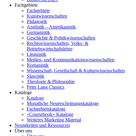
Fachgebiete
Fachgebiete
Kunstwissenschaften
Pädagogik
Anglistik – Amerikanistik
Germanistik
Geschichte & Politikwissenschaften
Rechtswissenschaften, Volks- &
Betriebswirtschaftslehre
Linguistik
Medien- und Kommunikationswissenschaften
Romanistik
Wissenschaft, Gesellschaft & Kulturwissenschaften
Slawistik
Theologie & Philosophie
Peter Lang Classics
Kataloge
Kataloge
Monatliche Neuerscheinungskataloge
Fachgebietskataloge
«Coursebook» Kataloge
Weiteres Marketing Material
Neuigkeiten und Ressourcen
Über uns