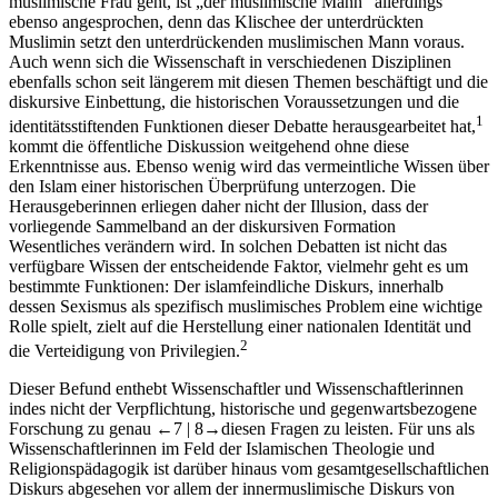
muslimische Frau geht, ist „der muslimische Mann“ allerdings
ebenso angesprochen, denn das Klischee der unterdrückten
Muslimin setzt den unterdrückenden muslimischen Mann voraus.
Auch wenn sich die Wissenschaft in verschiedenen Disziplinen
ebenfalls schon seit längerem mit diesen Themen beschäftigt und die
diskursive Einbettung, die historischen Voraussetzungen und die
1
identitätsstiftenden Funktionen dieser Debatte herausgearbeitet hat,
kommt die öffentliche Diskussion weitgehend ohne diese
Erkenntnisse aus. Ebenso wenig wird das vermeintliche Wissen über
den Islam einer historischen Überprüfung unterzogen. Die
Herausgeberinnen erliegen daher nicht der Illusion, dass der
vorliegende Sammelband an der diskursiven Formation
Wesentliches verändern wird. In solchen Debatten ist nicht das
verfügbare Wissen der entscheidende Faktor, vielmehr geht es um
bestimmte Funktionen: Der islamfeindliche Diskurs, innerhalb
dessen Sexismus als spezifisch muslimisches Problem eine wichtige
Rolle spielt, zielt auf die Herstellung einer nationalen Identität und
2
die Verteidigung von Privilegien.
Dieser Befund enthebt Wissenschaftler und Wissenschaftlerinnen
indes nicht der Verpflichtung, historische und gegenwartsbezogene
Forschung zu genau
←7 |
8→
diesen Fragen zu leisten. Für uns als
Wissenschaftlerinnen im Feld der Islamischen Theologie und
Religionspädagogik ist darüber hinaus vom gesamtgesellschaftlichen
Diskurs abgesehen vor allem der innermuslimische Diskurs von