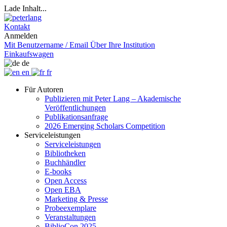
Lade Inhalt...
Kontakt
Anmelden
Mit Benutzername / Email
Über Ihre Institution
Einkaufswagen
de
en
fr
Für Autoren
Publizieren mit Peter Lang – Akademische
Veröffentlichungen
Publikationsanfrage
2026 Emerging Scholars Competition
Serviceleistungen
Serviceleistungen
Bibliotheken
Buchhändler
E-books
Open Access
Open EBA
Marketing & Presse
Probeexemplare
Veranstaltungen
BiblioCon 2025