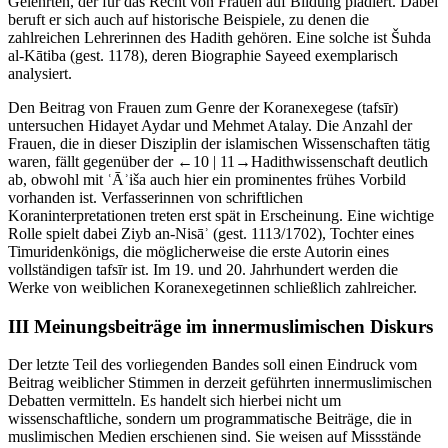
Gelehrten, der für das Recht von Frauen auf Bildung plädiert. Dabei
beruft er sich auch auf historische Beispiele, zu denen die
zahlreichen Lehrerinnen des Hadith gehören. Eine solche ist Šuhda
al-Kātiba (gest. 1178), deren Biographie Sayeed exemplarisch
analysiert.
Den Beitrag von Frauen zum Genre der Koranexegese (
tafsīr
)
untersuchen
Hidayet Aydar
und
Mehmet Atalay
. Die Anzahl der
Frauen, die in dieser Disziplin der islamischen Wissenschaften tätig
waren, fällt gegenüber der
←10 |
11→Hadithwissenschaft deutlich
ab, obwohl mit ʿĀʾiša auch hier ein prominentes frühes Vorbild
vorhanden ist. Verfasserinnen von schriftlichen
Koraninterpretationen treten erst spät in Erscheinung. Eine wichtige
Rolle spielt dabei Ziyb an-Nisāʾ (gest. 1113/1702), Tochter eines
Timuridenkönigs, die möglicherweise die erste Autorin eines
vollständigen
tafsīr
ist. Im 19. und 20. Jahrhundert werden die
Werke von weiblichen Koranexegetinnen schließlich zahlreicher.
III
Meinungsbeiträge im innermuslimischen Diskurs
Der letzte Teil des vorliegenden Bandes soll einen Eindruck vom
Beitrag weiblicher Stimmen in derzeit geführten innermuslimischen
Debatten vermitteln. Es handelt sich hierbei nicht um
wissenschaftliche, sondern um programmatische Beiträge, die in
muslimischen Medien erschienen sind. Sie weisen auf Missstände