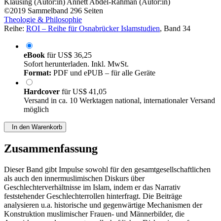
Klausing (Autor:in)
Annett Abdel-Rahman (Autor:in)
©2019
Sammelband
296 Seiten
Theologie & Philosophie
Reihe:
ROI – Reihe für Osnabrücker Islamstudien
, Band 34
eBook
für
US$ 36,25
Sofort herunterladen. Inkl. MwSt.
Format:
PDF und ePUB – für alle Geräte
Hardcover
für
US$ 41,05
Versand in ca. 10 Werktagen national, internationaler Versand
möglich
In den Warenkorb
Zusammenfassung
Dieser Band gibt Impulse sowohl für den gesamtgesellschaftlichen
als auch den innermuslimischen Diskurs über
Geschlechterverhältnisse im Islam, indem er das Narrativ
feststehender Geschlechterrollen hinterfragt. Die Beiträge
analysieren u.a. historische und gegenwärtige Mechanismen der
Konstruktion muslimischer Frauen- und Männerbilder, die