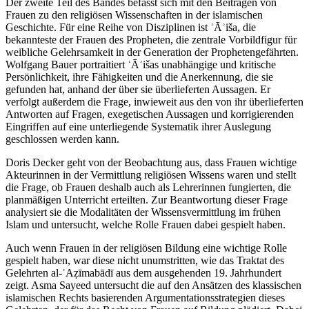
Der zweite Teil des Bandes befasst sich mit den Beiträgen von
Frauen zu den religiösen Wissenschaften in der islamischen
Geschichte. Für eine Reihe von Disziplinen ist ʿĀʾiša, die
bekannteste der Frauen des Propheten, die zentrale Vorbildfigur für
weibliche Gelehrsamkeit in der Generation der Prophetengefährten.
Wolfgang Bauer
portraitiert ʿĀʾišas unabhängige und kritische
Persönlichkeit, ihre Fähigkeiten und die Anerkennung, die sie
gefunden hat, anhand der über sie überlieferten Aussagen. Er
verfolgt außerdem die Frage, inwieweit aus den von ihr überlieferten
Antworten auf Fragen, exegetischen Aussagen und korrigierenden
Eingriffen auf eine unterliegende Systematik ihrer Auslegung
geschlossen werden kann.
Doris Decker
geht von der Beobachtung aus, dass Frauen wichtige
Akteurinnen in der Vermittlung religiösen Wissens waren und stellt
die Frage, ob Frauen deshalb auch als Lehrerinnen fungierten, die
planmäßigen Unterricht erteilten. Zur Beantwortung dieser Frage
analysiert sie die Modalitäten der Wissensvermittlung im frühen
Islam und untersucht, welche Rolle Frauen dabei gespielt haben.
Auch wenn Frauen in der religiösen Bildung eine wichtige Rolle
gespielt haben, war diese nicht unumstritten, wie das Traktat des
Gelehrten al-ʿAẓīmabādī aus dem ausgehenden 19. Jahrhundert
zeigt.
Asma Sayeed
untersucht die auf den Ansätzen des klassischen
islamischen Rechts basierenden Argumentationsstrategien dieses