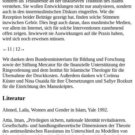
sondern als Teilhabende an der diskursiven Tradition des Islams
verstehen. Sie wollen Entwicklungen nicht nur analysieren, sondern
auch in den innermuslimischen Diskurs eingreifen. Wie die
Rezeption beider Beiträge gezeigt hat, finden solche Stimmen
inzwischen Gehör. Dies liegt auch daran, dass muslimische Medien,
vor allem im Internet, sich für solche Interventionen zunehmend
offen zeigen. Inwieweit sie Auswirkungen auf die Praxis haben,
wird sich noch erweisen müssen.
←11 |
12→
Wir danken dem Bundesministerium für Bildung und Forschung
sowie der Stiftung Mercator für die finanzielle Unterstützung der
Ringvorlesung und dem Institut für Islamische Theologie für die
Übernahme der Druckkosten. Außerdem danken wir Corinna
Küster und Nina Ouaida für ihre Übersetzungen und Safiye Bozkurt
für die Einrichtung des Manuskriptes.
Literatur
Ahmed, Laila,
Women and Gender in Islam
, Yale 1992.
Attia, Iman,
„Privilegien sichern, nationale Identität revitalisieren.
Gesellschafts- und handlungstheoretische Dimensionen der Theorie
des antimuslimischen Rassismus im Unterschied zu Modellen von