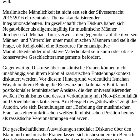
will.
Muslimische Männlichkeit ist nicht erst seit der Silvesternacht
2015/2016 ein zentrales Thema skandalisierender
Integrationsdebatten. Im gesellschaftlichen Diskurs haben sich
Negativbilder als allgemeingültig für muslimische Männer
durchgesetzt.
Michael Tunç
verweist demgegenüber auf die diversen
Männer- und Väterrollen unter muslimischen Männern und stellt die
Frage, ob Religiosität eine Ressource für emanzipative
Männlichkeitsbilder und aktive Väterlichkeit sein kann oder ob sie
konservative Geschlechterarrangements befördert.
Gegenwärtige Diskurse über muslimische Frauen können nicht
unabhängig von ihrem kolonial-rassistischen Entstehungskontext
diskutiert werden. Vor diesem Hintergrund verdeutlicht
Ismahan
Wayah
in ihrem Beitrag die Relevanz postkolonialer Kritik und
postkolonialer feministischer Ansätze, die den universalisierenden
weißen Feminismus und dessen Verknüpfung mit (Neo-)Kolonialität
und Orientalismus kritisieren. Am Beispiel des „Slutwalks“ zeigt die
Autorin, wie sich Bemühungen zur „Befreiung der muslimischen
Frau“ aus einer unkritischen weißen feministischen Position heraus
als rassistische Vereinnahmungen entlarven.
Die gesellschaftlichen Auswirkungen medialer Diskurse über den
Islam und muslimische Frauen lassen sich insbesondere im Bereich