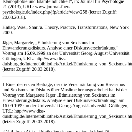
Islamophobie und Islamfeindlichkeit“
, in: Journal für Psychologie
21 (2013), URL:
www.journal-fuer-
psychologie.de/index.php/jfp/article/view/258
(letzter Zugriff:
20.03.2018).
Hallaq, Wael,
Sharīʿa. Theory, Practice, Transformations
, New York
2009.
Jäger, Margarete,
„Ethnisierung von Sexismus im
Einwanderungsdiskurs. Analyse einer Diskursverschränkung“
Vortrag am 16.09.1999 an der Universität Georg-August-Universität
Göttingen, URL:
http://www.diss-
duisburg.de/Internetbibliothek/Artikel/Ethnisierung_von_Sexismus.h
(letzter Zugriff: 20.03.2018).
1
Einer der ersten Beiträge, der die Verschränkung von Rassismus
und Sexismus im Diskurs über Muslime herausgearbeitet hat ist der
Vortrag von Margarete Jäger „Ethnisierung von Sexismus im
Einwanderungsdiskurs. Analyse einer Diskursverschränkung“ am
16.09.1999 an der Universität Georg-August-Universität Göttingen,
URL:
http://www.diss-
duisburg.de/Internetbibliothek/Artikel/Ethnisierung_von_Sexismus.h
(letzter Zugriff: 20.03.2018).
2
Vgl. Iman Attia, „Privilegien sichern, nationale Identität