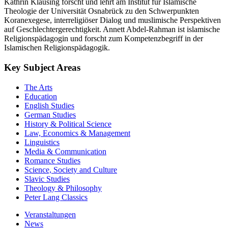
Kathrin Klausing forscht und lehrt am Institut für Islamische
Theologie der Universität Osnabrück zu den Schwerpunkten
Koranexegese, interreligiöser Dialog und muslimische Perspektiven
auf Geschlechtergerechtigkeit. Annett Abdel-Rahman ist islamische
Religionspädagogin und forscht zum Kompetenzbegriff in der
Islamischen Religionspädagogik.
Key Subject Areas
The Arts
Education
English Studies
German Studies
History & Political Science
Law, Economics & Management
Linguistics
Media & Communication
Romance Studies
Science, Society and Culture
Slavic Studies
Theology & Philosophy
Peter Lang Classics
Veranstaltungen
News