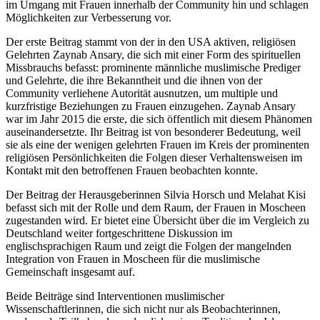
im Umgang mit Frauen innerhalb der Community hin und schlagen
Möglichkeiten zur Verbesserung vor.
Der erste Beitrag stammt von der in den USA aktiven, religiösen
Gelehrten
Zaynab Ansary
, die sich mit einer Form des spirituellen
Missbrauchs befasst: prominente männliche muslimische Prediger
und Gelehrte, die ihre Bekanntheit und die ihnen von der
Community verliehene Autorität ausnutzen, um multiple und
kurzfristige Beziehungen zu Frauen einzugehen. Zaynab Ansary
war im Jahr 2015 die erste, die sich öffentlich mit diesem Phänomen
auseinandersetzte. Ihr Beitrag ist von besonderer Bedeutung, weil
sie als eine der wenigen gelehrten Frauen im Kreis der prominenten
religiösen Persönlichkeiten die Folgen dieser Verhaltensweisen im
Kontakt mit den betroffenen Frauen beobachten konnte.
Der Beitrag der Herausgeberinnen
Silvia Horsch
und
Melahat Kisi
befasst sich mit der Rolle und dem Raum, der Frauen in Moscheen
zugestanden wird. Er bietet eine Übersicht über die im Vergleich zu
Deutschland weiter fortgeschrittene Diskussion im
englischsprachigen Raum und zeigt die Folgen der mangelnden
Integration von Frauen in Moscheen für die muslimische
Gemeinschaft insgesamt auf.
Beide Beiträge sind Interventionen muslimischer
Wissenschaftlerinnen, die sich nicht nur als Beobachterinnen,