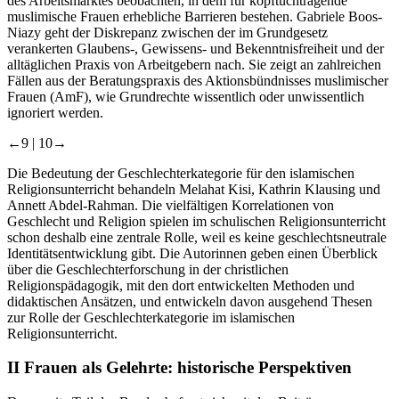
des Arbeitsmarktes beobachten, in dem für kopftuchtragende
muslimische Frauen erhebliche Barrieren bestehen.
Gabriele Boos-
Niazy
geht der Diskrepanz zwischen der im Grundgesetz
verankerten Glaubens-, Gewissens- und Bekenntnisfreiheit und der
alltäglichen Praxis von Arbeitgebern nach. Sie zeigt an zahlreichen
Fällen aus der Beratungspraxis des Aktionsbündnisses muslimischer
Frauen (AmF), wie Grundrechte wissentlich oder unwissentlich
ignoriert werden.
←9 |
10→
Die Bedeutung der Geschlechterkategorie für den islamischen
Religionsunterricht behandeln
Melahat Kisi
,
Kathrin Klausing
und
Annett Abdel-Rahman
. Die vielfältigen Korrelationen von
Geschlecht und Religion spielen im schulischen Religionsunterricht
schon deshalb eine zentrale Rolle, weil es keine geschlechtsneutrale
Identitätsentwicklung gibt. Die Autorinnen geben einen Überblick
über die Geschlechterforschung in der christlichen
Religionspädagogik, mit den dort entwickelten Methoden und
didaktischen Ansätzen, und entwickeln davon ausgehend Thesen
zur Rolle der Geschlechterkategorie im islamischen
Religionsunterricht.
II
Frauen als Gelehrte: historische Perspektiven