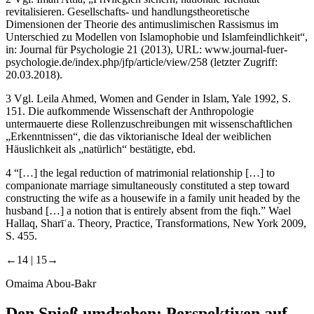
revitalisieren. Gesellschafts- und handlungstheoretische
Dimensionen der Theorie des antimuslimischen Rassismus im
Unterschied zu Modellen von Islamophobie und Islamfeindlichkeit“,
in: Journal für Psychologie 21 (2013), URL:
www.journal-fuer-
psychologie.de/index.php/jfp/article/view/258
(letzter Zugriff:
20.03.2018).
3
Vgl. Leila Ahmed,
Women and Gender in Islam
, Yale 1992, S.
151. Die aufkommende Wissenschaft der Anthropologie
untermauerte diese Rollenzuschreibungen mit wissenschaftlichen
„Erkenntnissen“, die das viktorianische Ideal der weiblichen
Häuslichkeit als „natürlich“ bestätigte, ebd.
4
“[…] the legal reduction of matrimonial relationship […] to
companionate marriage simultaneously constituted a step toward
constructing the wife as a housewife in a family unit headed by the
husband […] a notion that is entirely absent from the fiqh.” Wael
Hallaq,
Sharīʿa. Theory, Practice, Transformations
, New York 2009,
S. 455.
←14 |
15→
Omaima Abou-Bakr
Den Spieß umdrehen: Perspektiven auf