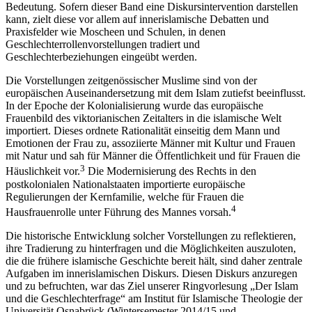
Bedeutung. Sofern dieser Band eine Diskursintervention darstellen
kann, zielt diese vor allem auf innerislamische Debatten und
Praxisfelder wie Moscheen und Schulen, in denen
Geschlechterrollenvorstellungen tradiert und
Geschlechterbeziehungen eingeübt werden.
Die Vorstellungen zeitgenössischer Muslime sind von der
europäischen Auseinandersetzung mit dem Islam zutiefst beeinflusst.
In der Epoche der Kolonialisierung wurde das europäische
Frauenbild des viktorianischen Zeitalters in die islamische Welt
importiert. Dieses ordnete Rationalität einseitig dem Mann und
Emotionen der Frau zu, assoziierte Männer mit Kultur und Frauen
mit Natur und sah für Männer die Öffentlichkeit und für Frauen die
3
Häuslichkeit vor.
Die Modernisierung des Rechts in den
postkolonialen Nationalstaaten importierte europäische
Regulierungen der Kernfamilie, welche für Frauen die
4
Hausfrauenrolle unter Führung des Mannes vorsah.
Die historische Entwicklung solcher Vorstellungen zu reflektieren,
ihre Tradierung zu hinterfragen und die Möglichkeiten auszuloten,
die die frühere islamische Geschichte bereit hält, sind daher zentrale
Aufgaben im innerislamischen Diskurs. Diesen Diskurs anzuregen
und zu befruchten, war das Ziel unserer Ringvorlesung „Der Islam
und die Geschlechterfrage“ am Institut für Islamische Theologie der
Universität Osnabrück (Wintersemester 2014/15 und