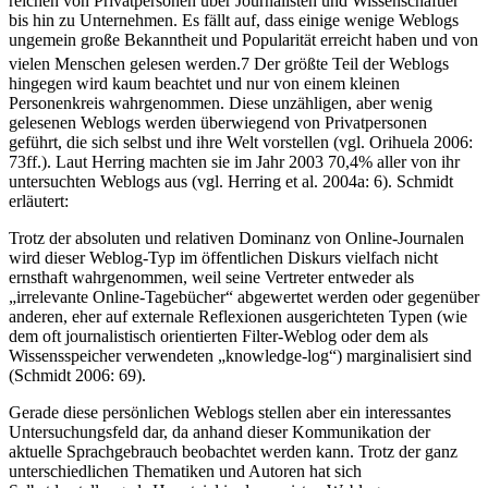
reichen von Privatpersonen über Journalisten und Wissenschaftler
bis hin zu Unternehmen. Es fällt auf, dass einige wenige Weblogs
ungemein große Bekanntheit und Popularität erreicht haben und von
vielen Menschen gelesen werden.
7
Der größte Teil der Weblogs
hingegen wird kaum beachtet und nur von einem kleinen
Personenkreis wahrgenommen. Diese unzähligen, aber wenig
gelesenen Weblogs werden überwiegend von Privatpersonen
geführt, die sich selbst und ihre Welt vorstellen (vgl. Orihuela 2006:
73ff.). Laut Herring machten sie im Jahr 2003 70,4% aller von ihr
untersuchten Weblogs aus (vgl. Herring et al. 2004a: 6). Schmidt
erläutert:
Trotz der absoluten und relativen Dominanz von Online-Journalen
wird dieser Weblog-Typ im öffentlichen Diskurs vielfach nicht
ernsthaft wahrgenommen, weil seine Vertreter entweder als
„irrelevante Online-Tagebücher“ abgewertet werden oder gegenüber
anderen, eher auf externale Reflexionen ausgerichteten Typen (wie
dem oft journalistisch orientierten Filter-Weblog oder dem als
Wissensspeicher verwendeten „knowledge-log“) marginalisiert sind
(Schmidt 2006: 69).
Gerade diese persönlichen Weblogs stellen aber ein interessantes
Untersuchungsfeld dar, da anhand dieser Kommunikation der
aktuelle Sprachgebrauch beobachtet werden kann. Trotz der ganz
unterschiedlichen Thematiken und Autoren hat sich