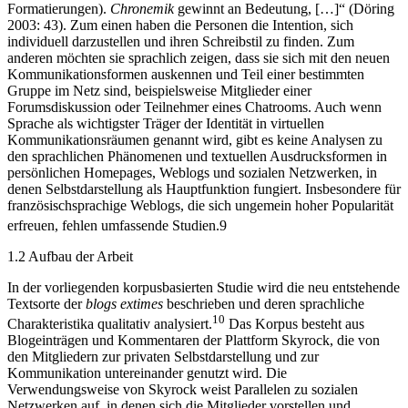
Formatierungen).
Chronemik
gewinnt an Bedeutung, […]“ (Döring
2003: 43). Zum einen haben die Personen die Intention, sich
individuell darzustellen und ihren Schreibstil zu finden. Zum
anderen möchten sie sprachlich zeigen, dass sie sich mit den neuen
Kommunikationsformen auskennen und Teil einer bestimmten
Gruppe im Netz sind, beispielsweise Mitglieder einer
Forumsdiskussion oder Teilnehmer eines Chatrooms. Auch wenn
Sprache als wichtigster Träger der Identität in virtuellen
Kommunikationsräumen genannt wird, gibt es keine Analysen zu
den sprachlichen Phänomenen und textuellen Ausdrucksformen in
persönlichen Homepages, Weblogs und sozialen Netzwerken, in
denen Selbstdarstellung als Hauptfunktion fungiert. Insbesondere für
französischsprachige Weblogs, die sich ungemein hoher Popularität
erfreuen, fehlen umfassende Studien.
9
1.2
Aufbau der Arbeit
In der vorliegenden korpusbasierten Studie wird die neu entstehende
Textsorte der
blogs extimes
beschrieben und deren sprachliche
10
Charakteristika qualitativ analysiert.
Das Korpus besteht aus
Blogeinträgen und Kommentaren der Plattform Skyrock, die von
den Mitgliedern zur privaten Selbstdarstellung und zur
Kommunikation untereinander genutzt wird. Die
Verwendungsweise von Skyrock weist Parallelen zu sozialen
Netzwerken auf, in denen sich die Mitglieder vorstellen und