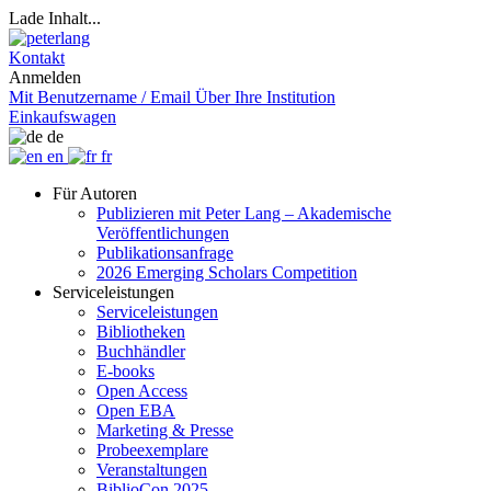
Lade Inhalt...
Kontakt
Anmelden
Mit Benutzername / Email
Über Ihre Institution
Einkaufswagen
de
en
fr
Für Autoren
Publizieren mit Peter Lang – Akademische
Veröffentlichungen
Publikationsanfrage
2026 Emerging Scholars Competition
Serviceleistungen
Serviceleistungen
Bibliotheken
Buchhändler
E-books
Open Access
Open EBA
Marketing & Presse
Probeexemplare
Veranstaltungen
BiblioCon 2025