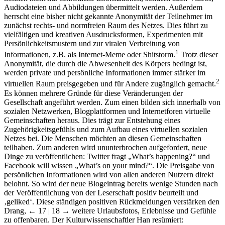
Audiodateien und Abbildungen übermittelt werden. Außerdem
herrscht eine bisher nicht gekannte Anonymität der Teilnehmer im
zunächst rechts- und normfreien Raum des Netzes. Dies führt zu
vielfältigen und kreativen Ausdrucksformen, Experimenten mit
Persönlichkeitsmustern und zur viralen Verbreitung von
1
Informationen, z.B. als Internet-Meme oder Shitstorm.
Trotz dieser
Anonymität, die durch die Abwesenheit des Körpers bedingt ist,
werden private und persönliche Informationen immer stärker im
2
virtuellen Raum preisgegeben und für Andere zugänglich gemacht.
Es können mehrere Gründe für diese Veränderungen der
Gesellschaft angeführt werden. Zum einen bilden sich innerhalb von
sozialen Netzwerken, Blogplattformen und Internetforen virtuelle
Gemeinschaften heraus. Dies trägt zur Entstehung eines
Zugehörigkeitsgefühls und zum Aufbau eines virtuellen sozialen
Netzes bei. Die Menschen möchten an diesen Gemeinschaften
teilhaben. Zum anderen wird ununterbrochen aufgefordert, neue
Dinge zu veröffentlichen: Twitter fragt „What’s happening?“ und
Facebook will wissen „What’s on your mind?“. Die Preisgabe von
persönlichen Informationen wird von allen anderen Nutzern direkt
belohnt. So wird der neue Blogeintrag bereits wenige Stunden nach
der Veröffentlichung von der Leserschaft positiv beurteilt und
‚geliked‘. Diese ständigen positiven Rückmeldungen verstärken den
Drang,
← 17 | 18 →
weitere Urlaubsfotos, Erlebnisse und Gefühle
zu offenbaren. Der Kulturwissenschaftler Han resümiert: