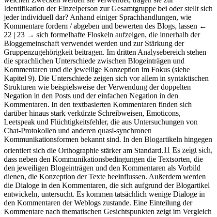
Identifikation der Einzelperson zur Gesamtgruppe bei oder stellt sich
jeder individuell dar? Anhand einiger Sprachhandlungen, wie
Kommentare fordern / abgeben und bewerten des Blogs, lassen
←
22 | 23 →
sich formelhafte Floskeln aufzeigen, die innerhalb der
Bloggemeinschaft verwendet werden und zur Stärkung der
Gruppenzugehörigkeit beitragen. Im dritten Analysebereich stehen
die sprachlichen Unterschiede zwischen Blogeinträgen und
Kommentaren und die jeweilige Konzeption im Fokus (siehe
Kapitel 9). Die Unterschiede zeigen sich vor allem in syntaktischen
Strukturen wie beispielsweise der Verwendung der doppelten
Negation in den Posts und der einfachen Negation in den
Kommentaren. In den textbasierten Kommentaren finden sich
darüber hinaus stark verkürzte Schreibweisen, Emoticons,
Leetspeak und Flüchtigkeitsfehler, die aus Untersuchungen von
Chat-Protokollen und anderen quasi-synchronen
Kommunikationsformen bekannt sind. In den Blogartikeln hingegen
orientiert sich die Orthographie stärker am Standard.
11
Es zeigt sich,
dass neben den Kommunikationsbedingungen die Textsorten, die
den jeweiligen Blogeinträgen und den Kommentaren als Vorbild
dienen, die Konzeption der Texte beeinflussen. Außerdem werden
die Dialoge in den Kommentaren, die sich aufgrund der Blogartikel
entwickeln, untersucht. Es kommen tatsächlich wenige Dialoge in
den Kommentaren der Weblogs zustande. Eine Einteilung der
Kommentare nach thematischen Gesichtspunkten zeigt im Vergleich