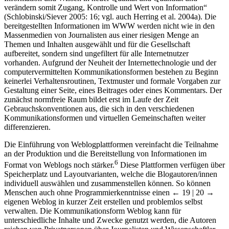
verändern somit Zugang, Kontrolle und Wert von Information“
(Schlobinski/Siever 2005: 16; vgl. auch Herring et al. 2004a). Die
bereitgestellten Informationen im WWW werden nicht wie in den
Massenmedien von Journalisten aus einer riesigen Menge an
Themen und Inhalten ausgewählt und für die Gesellschaft
aufbereitet, sondern sind ungefiltert für alle Internetnutzer
vorhanden. Aufgrund der Neuheit der Internettechnologie und der
computervermittelten Kommunikationsformen bestehen zu Beginn
keinerlei Verhaltensroutinen, Textmuster und formale Vorgaben zur
Gestaltung einer Seite, eines Beitrages oder eines Kommentars. Der
zunächst normfreie Raum bildet erst im Laufe der Zeit
Gebrauchskonventionen aus, die sich in den verschiedenen
Kommunikationsformen und virtuellen Gemeinschaften weiter
differenzieren.
Die Einführung von Weblogplattformen vereinfacht die Teilnahme
an der Produktion und die Bereitstellung von Informationen im
6
Format von Weblogs noch stärker.
Diese Plattformen verfügen über
Speicherplatz und Layoutvarianten, welche die Blogautoren/innen
individuell auswählen und zusammenstellen können. So können
Menschen auch ohne Programmierkenntnisse einen
← 19 | 20 →
eigenen Weblog in kurzer Zeit erstellen und problemlos selbst
verwalten. Die Kommunikationsform Weblog kann für
unterschiedliche Inhalte und Zwecke genutzt werden, die Autoren