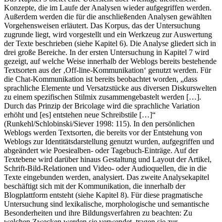
Konzepte, die im Laufe der Analysen wieder aufgegriffen werden.
Außerdem werden die für die anschließenden Analysen gewählten
Vorgehensweisen erläutert. Das Korpus, das der Untersuchung
zugrunde liegt, wird vorgestellt und ein Werkzeug zur Auswertung
der Texte beschrieben (siehe Kapitel 6). Die Analyse gliedert sich in
drei große Bereiche. In der ersten Untersuchung in Kapitel 7 wird
gezeigt, auf welche Weise innerhalb der Weblogs bereits bestehende
Textsorten aus der ‚Off-line-Kommunikation‘ genutzt werden. Für
die Chat-Kommunikation ist bereits beobachtet worden, „dass
sprachliche Elemente und Versatzstücke aus diversen Diskurswelten
zu einem spezifischen Stilmix zusammengebastelt werden […].
Durch das Prinzip der Bricolage wird die sprachliche Variation
erhöht und [es] entstehen neue Schreibstile […]“
(Runkehl/Schlobinski/Siever 1998: 115). In den persönlichen
Weblogs werden Textsorten, die bereits vor der Entstehung von
Weblogs zur Identitätsdarstellung genutzt wurden, aufgegriffen und
abgeändert wie Poesiealben- oder Tagebuch-Einträge. Auf der
Textebene wird darüber hinaus Gestaltung und Layout der Artikel,
Schrift-Bild-Relationen und Video- oder Audioquellen, die in die
Texte eingebunden werden, analysiert. Das zweite Analysekapitel
beschäftigt sich mit der Kommunikation, die innerhalb der
Blogplattform entsteht (siehe Kapitel 8). Für diese pragmatische
Untersuchung sind lexikalische, morphologische und semantische
Besonderheiten und ihre Bildungsverfahren zu beachten: Zu
welchen Zwecken werden sie verwendet, tragen sie zur