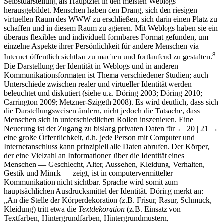
Selbstdarstellung als Hauptziel in den meisten Weblogs
herausgebildet. Menschen haben den Drang, sich den riesigen
virtuellen Raum des WWW zu erschließen, sich darin einen Platz zu
schaffen und in diesem Raum zu agieren. Mit Weblogs haben sie ein
überaus flexibles und individuell formbares Format gefunden, um
einzelne Aspekte ihrer Persönlichkeit für andere Menschen via
8
Internet öffentlich sichtbar zu machen und fortlaufend zu gestalten.
Die Darstellung der Identität in Weblogs und in anderen
Kommunikationsformaten ist Thema verschiedener Studien; auch
Unterschiede zwischen realer und virtueller Identität werden
beleuchtet und diskutiert (siehe u.a. Döring 2003; Döring 2010;
Carrington 2009; Metzner-Szigeth 2008). Es wird deutlich, dass sich
die Darstellungsweisen ändern, nicht jedoch die Tatsache, dass
Menschen sich in unterschiedlichen Rollen inszenieren. Eine
Neuerung ist der Zugang zu bislang privaten Daten für
← 20 | 21 →
eine große Öffentlichkeit, d.h. jede Person mit Computer und
Internetanschluss kann prinzipiell alle Daten abrufen. Der Körper,
der eine Vielzahl an Informationen über die Identität eines
Menschen — Geschlecht, Alter, Aussehen, Kleidung, Verhalten,
Gestik und Mimik — zeigt, ist in computervermittelter
Kommunikation nicht sichtbar. Sprache wird somit zum
hauptsächlichen Ausdrucksmittel der Identität. Döring merkt an:
„An die Stelle der Körperdekoration (z.B. Frisur, Rasur, Schmuck,
Kleidung) tritt etwa die
Textdekoration
(z.B. Einsatz von
Textfarben, Hintergrundfarben, Hintergrundmustern,