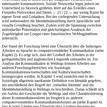
miteinander kommunizieren. Soziale Netzwerke legen jedoch im
Unterschied zu Skyrock größeren Wert auf das Erstellen eines
Freundes-Netzwerkes und bieten
← 21 | 22 →
nur wenig Raum für
eigene Texte und Gedanken. Bei der vorliegenden Untersuchung
wird insbesondere die Identitätsdarstellung durch sprachliche und
visuelle Gestaltung beachtet. Zudem wird die Spannung zwischen
individueller Präsentation und gleichzeitigem Ausdruck der
Zugehörigkeit zur Gruppe einer französischen Weblogplattform
untersucht.
Der Stand der Forschung bietet eine Übersicht über die bisherigen
Arbeiten zu Sprache in computervermittelter Kommunikation (siehe
Kapitel 2). Es zeigt sich, dass der Großteil der Arbeiten in der
germanistischen und anglistischen Linguistik entstanden ist. Zur
Analyse der Kommunikation in Weblogs können Arbeiten aus
anderen Forschungsbereichen wie Soziologie,
Kommunikationswissenschaften und Kulturwissenschaften
herangezogen werden. In Kapitel 3 wird zunächst eine in der
Soziologie allgemein anerkannte Definition von Identität gegeben,
um anschließend den Begriff der ‚virtuellen Identität‘ und die
Identitätsdarstellung in Weblogs zu beschreiben. Daran schließt sich
ein Aufriss der Geschichte der Weblogs und eine Charakterisierung
dieser Kommunikationsform im Vergleich zu anderen
computervermittelten Kommunikationsformen an (siehe Kapitel 4).
Das Kapitel 5 bietet eine Übersicht über wichtige theoretische