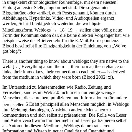
in umgekehrt chronologischer Reihenfolge, mit dem neuesten
Eintrag an erster Stelle, angeordnet sind. Die sogenannten
Blogeinträge oder -artikel, auch Posts genannt, können durch
Abbildungen, Hyperlinks, Video- und Audioquellen ergänzt
werden; Schrift bleibt jedoch weiterhin die wichtigste
4
Mitteilungsform. Weblogs
← 18 | 19 →
stellen eine völlig neue
Form der Kommunikation dar, die keine direkten Vorgänger hat, wie
beispielsweise der Briefverkehr für die E-Mail-Korrespondenz.
Blood beschreibt ihre Einzigartigkeit in der Einleitung von „We’ve
got blog“:
There is another thing to know about weblogs: they are native to the
web. […] Everything about them — their format, their reliance on
links, their immediacy, their connection to each other — is derived
from the medium in which they were born (Blood 2002: xi).
Im Unterschied zu Massenmedien wie Radio, Zeitung und
Fernsehen, sind es im Web 2.0 nicht mehr nur einige wenige
Menschen, die schreiben, publizieren und Informationen für andere
bereitstellen.
5
Es ist prinzipiell allen Menschen möglich, in Weblogs
ihre Meinung darzulegen, Ansichten anderer Menschen zu
kommentieren und sich selbst zu präsentieren. Die Rolle von Leser
und Autor verschwimmt immer mehr und Leser partizipieren selbst
als Autoren in diesem Medium. „Weblogs demokratisieren
Information und Wissen in neuer Qualität und Quantität und