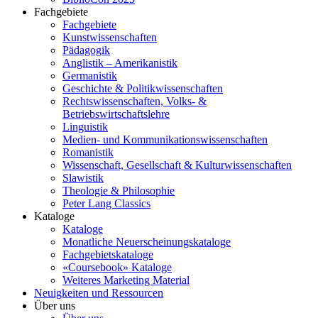
Fachgebiete
Fachgebiete
Kunstwissenschaften
Pädagogik
Anglistik – Amerikanistik
Germanistik
Geschichte & Politikwissenschaften
Rechtswissenschaften, Volks- &
Betriebswirtschaftslehre
Linguistik
Medien- und Kommunikationswissenschaften
Romanistik
Wissenschaft, Gesellschaft & Kulturwissenschaften
Slawistik
Theologie & Philosophie
Peter Lang Classics
Kataloge
Kataloge
Monatliche Neuerscheinungskataloge
Fachgebietskataloge
«Coursebook» Kataloge
Weiteres Marketing Material
Neuigkeiten und Ressourcen
Über uns