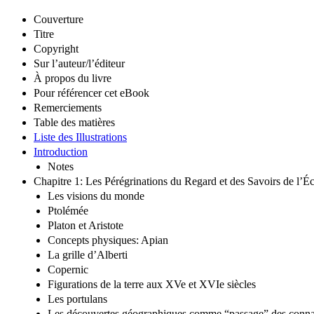
Couverture
Titre
Copyright
Sur l’auteur/l’éditeur
À propos du livre
Pour référencer cet eBook
Remerciements
Table des matières
Liste des Illustrations
Introduction
Notes
Chapitre 1: Les Pérégrinations du Regard et des Savoirs de l’É
Les visions du monde
Ptolémée
Platon et Aristote
Concepts physiques: Apian
La grille d’Alberti
Copernic
Figurations de la terre aux XVe et XVIe siècles
Les portulans
Les découvertes géographiques comme “passage” des conna