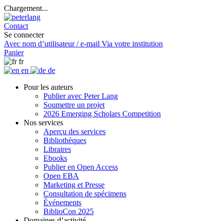
Chargement...
Contact
Se connecter
Avec nom d’utilisateur / e-mail
Via votre institution
Panier
fr
en
de
Pour les auteurs
Publier avec Peter Lang
Soumettre un projet
2026 Emerging Scholars Competition
Nos services
Aperçu des services
Bibliothèques
Libraires
Ebooks
Publier en Open Access
Open EBA
Marketing et Presse
Consultation de spécimens
Événements
BiblioCon 2025
Domaines d’activité