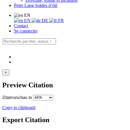
Diversité, équité et inclusion
Peter Lang Soldes d’été
EN
EN
DE
FR
Contact
Se connecter
×
Preview Citation
Zitatvorschau in
Copy to clipboard
Export Citation