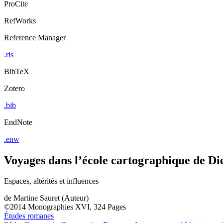
ProCite
RefWorks
Reference Manager
.ris
BibTeX
Zotero
.bib
EndNote
.enw
Voyages dans l’école cartographique de Di
Espaces, altérités et influences
de
Martine Sauret (Auteur)
©2014
Monographies
XVI, 324 Pages
Études romanes