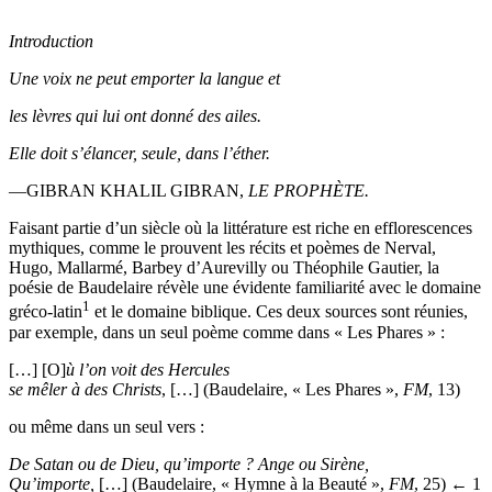
Introduction
Une voix ne peut emporter la langue et
les lèvres qui lui ont donné des ailes.
Elle doit s’élancer, seule, dans l’éther.
—G
IBRAN
K
HALIL
G
IBRAN
,
L
E
P
ROPHÈTE
.
Faisant partie d’un siècle où la littérature est riche en efflorescences
mythiques, comme le prouvent les récits et poèmes de Nerval,
Hugo, Mallarmé, Barbey d’Aurevilly ou Théophile Gautier, la
poésie de Baudelaire révèle une évidente familiarité avec le domaine
1
gréco-latin
et le domaine biblique. Ces deux sources sont réunies,
par exemple, dans un seul poème comme dans « Les Phares » :
[…] [O]
ù l’on voit des Hercules
se mêler à des Christs
, […] (Baudelaire, « Les Phares »,
FM
, 13)
ou même dans un seul vers :
De Satan ou de Dieu, qu’importe ? Ange ou Sirène,