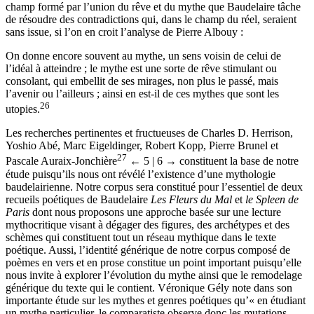
25
de divinisation ».
Aussi pouvons-nous remarquer que c’est dans le
champ formé par l’union du rêve et du mythe que Baudelaire tâche
de résoudre des contradictions qui, dans le champ du réel, seraient
sans issue, si l’on en croit l’analyse de Pierre Albouy :
On donne encore souvent au mythe, un sens voisin de celui de
l’idéal à atteindre ; le mythe est une sorte de rêve stimulant ou
consolant, qui embellit de ses mirages, non plus le passé, mais
l’avenir ou l’ailleurs ; ainsi en est-il de ces mythes que sont les
26
utopies.
Les recherches pertinentes et fructueuses de Charles D. Herrison,
Yoshio Abé, Marc Eigeldinger, Robert Kopp, Pierre Brunel et
27
Pascale Auraix-Jonchière
← 5 | 6 →
constituent la base de notre
étude puisqu’ils nous ont révélé l’existence d’une mythologie
baudelairienne. Notre corpus sera constitué pour l’essentiel de deux
recueils poétiques de Baudelaire
Les Fleurs du Mal
et
le Spleen de
Paris
dont nous proposons une approche basée sur une lecture
mythocritique visant à dégager des figures, des archétypes et des
schèmes qui constituent tout un réseau mythique dans le texte
poétique. Aussi, l’identité générique de notre corpus composé de
poèmes en vers et en prose constitue un point important puisqu’elle
nous invite à explorer l’évolution du mythe ainsi que le remodelage
générique du texte qui le contient. Véronique Gély note dans son
importante étude sur les mythes et genres poétiques qu’« en étudiant