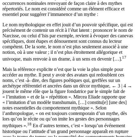
montrent bien que l’œuvre poétique de Baudelaire est riche en
occurrences nominales renvoyant de façon claire à des mythes
répertoriés. Le nom est considéré comme un élément efficace et
essentiel pour suggérer l’immanence d’un mythe :
Le nom mythologique en effet jouit d’un pouvoir spécifique, qui est
précisément de contenir un récit à l’état latent : prononcer le nom de
Narcisse, ou celui d’Isis par exemple, revient à évoquer des canevas
spécifiques, dont étapes et dénouement sont connus du lecteur
compétent. De la sorte, le nom n’est plus seulement associé à une
notion, où à une valeur ; il n’est plus étroitement allégorique et
17
univoque, mais renvoie à un drame, à un sens en devenir […].
Mais la référence explicite n’est que la voie la plus simple pour
accéder au mythe. Il peut y avoir des avatars qui redoublent ces
noms, c’est -à- dire, des figures poétiques qui, greffées sur un
archétype référentiel et ancrées dans un décor mythique,
← 3 | 4 →
jouent le même rôle que la figure fondatrice par le simple fait de
« l’imitation » et de la « répétition ». Mircea Eliade rapporte que
« l’imitation d’un modèle transhumain, […] constitu[e] [une des]
notes essentielles du comportement mythique ». Selon
l’anthropologue, « on est toujours contemporain d’un mythe, dès
lors qu’on le récite ou qu’on imite les gestes des personnages
18
mythiques ».
En d’autres termes, c’est « lorsqu’un événement
historique ou l’attitude d’un grand personnage apparaît en rupture