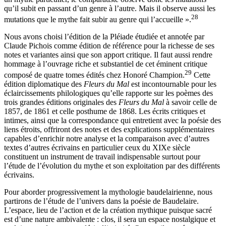
un mythe particulier, le comparatiste observe donc les mutations
qu’il subit en passant d’un genre à l’autre. Mais il observe aussi les
28
mutations que le mythe fait subir au genre qui l’accueille ».
Nous avons choisi l’édition de la Pléiade étudiée et annotée par
Claude Pichois comme édition de référence pour la richesse de ses
notes et variantes ainsi que son apport critique. Il faut aussi rendre
hommage à l’ouvrage riche et substantiel de cet éminent critique
29
composé de quatre tomes édités chez Honoré Champion.
Cette
édition diplomatique des
Fleurs du Mal
est incontournable pour les
éclaircissements philologiques qu’elle rapporte sur les poèmes des
trois grandes éditions originales des
Fleurs du Mal
à savoir celle de
1857, de 1861 et celle posthume de 1868. Les écrits critiques et
intimes, ainsi que la correspondance qui entretient avec la poésie des
liens étroits, offriront des notes et des explications supplémentaires
capables d’enrichir notre analyse et la comparaison avec d’autres
textes d’autres écrivains en particulier ceux du XIX
e
siècle
constituent un instrument de travail indispensable surtout pour
l’étude de l’évolution du mythe et son exploitation par des différents
écrivains.
Pour aborder progressivement la mythologie baudelairienne, nous
partirons de l’étude de l’univers dans la poésie de Baudelaire.
L’espace, lieu de l’action et de la création mythique puisque sacré