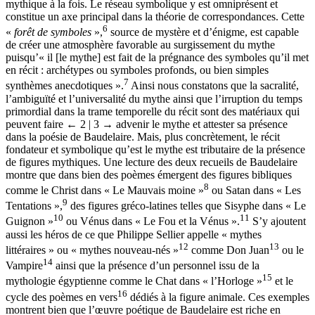
effet, l’écriture baudelairienne est une écriture symbolique et
mythique à la fois. Le réseau symbolique y est omniprésent et
constitue un axe principal dans la théorie de correspondances. Cette
6
«
forêt de symboles
»,
source de mystère et d’énigme, est capable
de créer une atmosphère favorable au surgissement du mythe
puisqu’« il [le mythe] est fait de la prégnance des symboles qu’il met
en récit : archétypes ou symboles profonds, ou bien simples
7
synthèmes anecdotiques ».
Ainsi nous constatons que la sacralité,
l’ambiguïté et l’universalité du mythe ainsi que l’irruption du temps
primordial dans la trame temporelle du récit sont des matériaux qui
peuvent faire
← 2 | 3 →
advenir le mythe et attester sa présence
dans la poésie de Baudelaire. Mais, plus concrètement, le récit
fondateur et symbolique qu’est le mythe est tributaire de la présence
de figures mythiques. Une lecture des deux recueils de Baudelaire
montre que dans bien des poèmes émergent des figures bibliques
8
comme le Christ dans « Le Mauvais moine »
ou Satan dans « Les
9
Tentations »,
des figures gréco-latines telles que Sisyphe dans « Le
10
11
Guignon »
ou Vénus dans « Le Fou et la Vénus ».
S’y ajoutent
aussi les héros de ce que Philippe Sellier appelle « mythes
12
13
littéraires » ou « mythes nouveau-nés »
comme Don Juan
ou le
14
Vampire
ainsi que la présence d’un personnel issu de la
15
mythologie égyptienne comme le Chat dans « l’Horloge »
et le
16
cycle des poèmes en vers
dédiés à la figure animale. Ces exemples