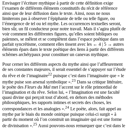
Envisager l’écriture mythique à partir de cette définition exige
l’examen de différents éléments constitutifs du récit de référence
ainsi que de leur diffusion dans le texte. Ainsi, nous ne nous
limiterons pas à observer l’épiphanie de telle ou telle figure, ou
l’émergence de tel ou tel mythe. Les occurrences textuelles seront,
bien sûr, un fil conducteur pour notre travail. Mais il s’agira plutôt de
voir comment les différentes figures, qu’elles soient bibliques ou
païennes, se mêlent et se complètent dans l’espace poétique dans un
parfait syncrétisme, comment elles tissent avec les
← 4 | 5 →
autres
éléments épars dans le texte poétique des liens à partir des différents
schèmes archétypaux pour constituer un canevas mythique.
Pour cerner les différents aspects du mythe ainsi que l’affleurement
de ses constantes majeures, il serait essentiel de s’appuyer sur l’étude
22
du rêve et de l’imaginaire
puisque c’est dans l’imaginaire que « le
23
mythe puise son arsenal symbolique ».
Dans sa critique littéraire,
le poète des
Fleurs du Mal
met l’accent sur le rôle primordial de
l’imagination et du rêve. Selon lui, « l’Imagination est une faculté
quasi divine qui perçoit tout d’abord, en dehors des méthodes
philosophiques, les rapports intimes et secrets des choses, les
24
correspondances et les analogies ».
Le poète, alors, fait appel au
mythe par le biais du monde onirique puisque celui-ci surgit « à
partir du moment où l’on construit un imaginaire qui est une forme