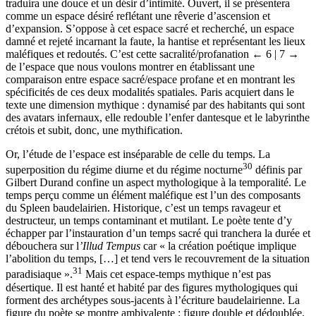
est d’une nature ambivalente : clos, il sera un espace nostalgique et
traduira une douce et un désir d’intimité. Ouvert, il se présentera
comme un espace désiré reflétant une rêverie d’ascension et
d’expansion. S’oppose à cet espace sacré et recherché, un espace
damné et rejeté incarnant la faute, la hantise et représentant les lieux
maléfiques et redoutés. C’est cette sacralité/profanation
← 6 | 7 →
de l’espace que nous voulons montrer en établissant une
comparaison entre espace sacré/espace profane et en montrant les
spécificités de ces deux modalités spatiales. Paris acquiert dans le
texte une dimension mythique : dynamisé par des habitants qui sont
des avatars infernaux, elle redouble l’enfer dantesque et le labyrinthe
crétois et subit, donc, une mythification.
Or, l’étude de l’espace est inséparable de celle du temps. La
30
superposition du régime diurne et du régime nocturne
définis par
Gilbert Durand confine un aspect mythologique à la temporalité. Le
temps perçu comme un élément maléfique est l’un des composants
du Spleen baudelairien. Historique, c’est un temps ravageur et
destructeur, un temps contaminant et mutilant. Le poète tente d’y
échapper par l’instauration d’un temps sacré qui tranchera la durée et
débouchera sur l
’Illud Tempus
car « la création poétique implique
l’abolition du temps, […] et tend vers le recouvrement de la situation
31
paradisiaque ».
Mais cet espace-temps mythique n’est pas
désertique. Il est hanté et habité par des figures mythologiques qui
forment des archétypes sous-jacents à l’écriture baudelairienne. La