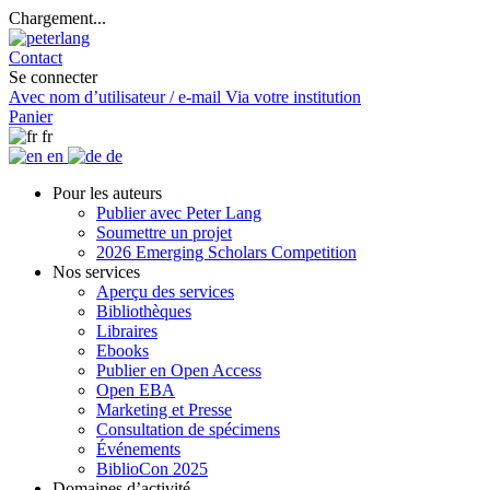
Chargement...
Contact
Se connecter
Avec nom d’utilisateur / e-mail
Via votre institution
Panier
fr
en
de
Pour les auteurs
Publier avec Peter Lang
Soumettre un projet
2026 Emerging Scholars Competition
Nos services
Aperçu des services
Bibliothèques
Libraires
Ebooks
Publier en Open Access
Open EBA
Marketing et Presse
Consultation de spécimens
Événements
BiblioCon 2025
Domaines d’activité