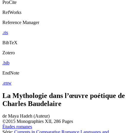
ProCite
RefWorks
Reference Manager
.ris
BibTeX
Zotero
.bib
EndNote
.enw
La Mythologie dans l’œuvre poétique de
Charles Baudelaire
de
Maya Hadeh (Auteur)
©2015
Monographies
XII, 286 Pages
Études romanes