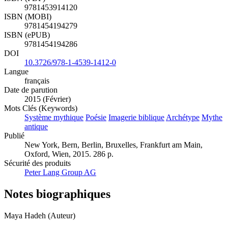
ISBN (PDF)
9781453914120
ISBN (MOBI)
9781454194279
ISBN (ePUB)
9781454194286
DOI
10.3726/978-1-4539-1412-0
Langue
français
Date de parution
2015 (Février)
Mots Clés (Keywords)
Système mythique
Poésie
Imagerie biblique
Archétype
Mythe
antique
Publié
New York, Bern, Berlin, Bruxelles, Frankfurt am Main,
Oxford, Wien, 2015. 286 p.
Sécurité des produits
Peter Lang Group AG
Notes biographiques
Maya Hadeh (Auteur)