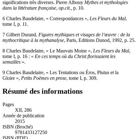
outre, au cours des âges, il se montre capable de porter des
significations très diverses. Pierre Albouy
Mythes et mythologies
dans la littérature française
,
op.cit.,
p. 10.
6
Charles Baudelaire, « Correspondances »,
Les Fleurs du Mal
,
tome I, p. 11.
7
Gilbert Durand,
Figures mythiques et visages de l’œuvre : de la
mythocritique à la mythanalyse
, Paris, Editions Dunod, 1992, p. 25.
8
Charles Baudelaire, « Le Mauvais Moine »,
Les Fleurs du Mal
,
tome I, p. 16 : «
En ces temps où du Christ florissaient les
semailles
».
9
Charles Baudelaire, « Les Tentations ou Éros, Plutus et la
Gloire »,
Petits Poèmes en prose
, tome I, p. 309.
Résumé des informations
Pages
XII, 286
Année de publication
2015
ISBN (Broché)
9781433127250