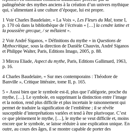
réponses en montrant comment Baudelaire procède par la
palingénésie des mythes anciens à la création d’un univers mythique
qui, s’alimentant à une culture d’époque, lui est propre.
1
Voir Charles Baudelaire, « La Voix »,
Les Fleurs du Mal,
tome I,
p. 170 où dans la bibliothèque de l’écrivain « […]
la cendre latine et
la poussière grecque, / se mêlaient
».
2
Voir André Siganos, « Définitions du mythe » in
Questions de
Mythocritique,
sous la direction de Danièle Chauvin, André Siganos
et Philippe Walter, Paris, Editions Imago, 2005, p. 88.
3
Mircea Eliade,
Aspect du mythe
, Paris, Editions Gallimard, 1963,
p. 16.
4
Charles Baudelaire, « Sur mes contemporains : Théodore de
Banville
»
, Critique littéraire, tome II, p. 165.
5
« Aussi bien que le symbole est-il, plus que l’allégorie, proche du
mythe, […]. Le symbole, en supprimant la distinction entre l’image
et la notion, rend plus difficile et plus incertain le raisonnement qui
permet de traduire la signification de l’emblème ; il se révèle
susceptible d’interprétations variées et tend à être plurivoque. C’est
ce que pleinement le mythe, […], le mythe se veut difficile et, moins
encore que le symbole, se laisse réduire à une explication unique. En