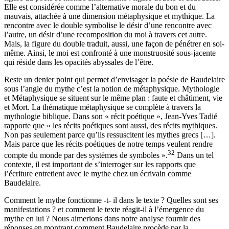
figure du poète se montre ambivalente : figure double et dédoublée.
Elle est considérée comme l’alternative morale du bon et du
mauvais, attachée à une dimension métaphysique et mythique. La
rencontre avec le double symbolise le désir d’une rencontre avec
l’autre, un désir d’une recomposition du moi à travers cet autre.
Mais, la figure du double traduit, aussi, une façon de pénétrer en soi-
même. Ainsi, le moi est confronté à une monstruosité sous-jacente
qui réside dans les opacités abyssales de l’être.
Reste un denier point qui permet d’envisager la poésie de Baudelaire
sous l’angle du mythe c’est la notion de métaphysique. Mythologie
et Métaphysique se situent sur le même plan : faute et châtiment, vie
et Mort. La thématique métaphysique se complète à travers la
mythologie biblique. Dans son « récit poétique », Jean-Yves Tadié
rapporte que « les récits poétiques sont aussi, des récits mythiques.
Non pas seulement parce qu’ils ressuscitent les mythes grecs […].
Mais parce que les récits poétiques de notre temps veulent rendre
32
compte du monde par des systèmes de symboles ».
Dans un tel
contexte, il est important de s’interroger sur les rapports que
l’écriture entretient avec le mythe chez un écrivain comme
Baudelaire.
Comment le mythe fonctionne -t- il dans le texte ? Quelles sont ses
manifestations ? et comment le texte réagit-il à l’émergence du
mythe en lui ? Nous aimerions dans notre analyse fournir des