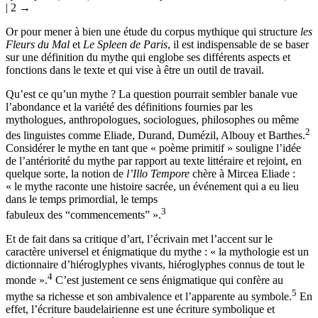
Qu’importe,
[…] (Baudelaire, « Hymne à la Beauté »,
FM
, 25)
← 1
| 2 →
Or pour mener à bien une étude du corpus mythique qui structure
les
Fleurs du Mal
et
Le Spleen de Paris
, il est indispensable de se baser
sur une définition du mythe qui englobe ses différents aspects et
fonctions dans le texte et qui vise à être un outil de travail.
Qu’est ce qu’un mythe ? La question pourrait sembler banale vue
l’abondance et la variété des définitions fournies par les
mythologues, anthropologues, sociologues, philosophes ou même
2
des linguistes comme Eliade, Durand, Dumézil, Albouy et Barthes.
Considérer le mythe en tant que « poème primitif » souligne l’idée
de l’antériorité du mythe par rapport au texte littéraire et rejoint, en
quelque sorte, la notion de
l’Illo Tempore
chère à Mircea Eliade :
« le mythe raconte une histoire sacrée, un événement qui a eu lieu
dans le temps primordial, le temps
3
fabuleux des “commencements” ».
Et de fait dans sa critique d’art, l’écrivain met l’accent sur le
caractère universel et énigmatique du mythe : « la mythologie est un
dictionnaire d’hiéroglyphes vivants, hiéroglyphes connus de tout le
4
monde ».
C’est justement ce sens énigmatique qui confère au
5
mythe sa richesse et son ambivalence et l’apparente au symbole.
En