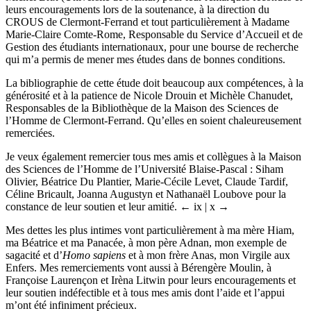
Michel Brix (Université de Namur) pour leur remarques fécondes et
leurs encouragements lors de la soutenance, à la direction du
CROUS de Clermont-Ferrand et tout particulièrement à Madame
Marie-Claire Comte-Rome, Responsable du Service d’Accueil et de
Gestion des étudiants internationaux, pour une bourse de recherche
qui m’a permis de mener mes études dans de bonnes conditions.
La bibliographie de cette étude doit beaucoup aux compétences, à la
générosité et à la patience de Nicole Drouin et Michèle Chanudet,
Responsables de la Bibliothèque de la Maison des Sciences de
l’Homme de Clermont-Ferrand. Qu’elles en soient chaleureusement
remerciées.
Je veux également remercier tous mes amis et collègues à la Maison
des Sciences de l’Homme de l’Université Blaise-Pascal : Siham
Olivier, Béatrice Du Plantier, Marie-Cécile Levet, Claude Tardif,
Céline Bricault, Joanna Augustyn et Nathanaël Loubove pour la
constance de leur soutien et leur amitié.
← ix | x →
Mes dettes les plus intimes vont particulièrement à ma mère Hiam,
ma Béatrice et ma Panacée, à mon père Adnan, mon exemple de
sagacité et d’
Homo sapiens
et à mon frère Anas, mon Virgile aux
Enfers. Mes remerciements vont aussi à Bérengère Moulin, à
Françoise Laurençon et Irèna Litwin pour leurs encouragements et
leur soutien indéfectible et à tous mes amis dont l’aide et l’appui