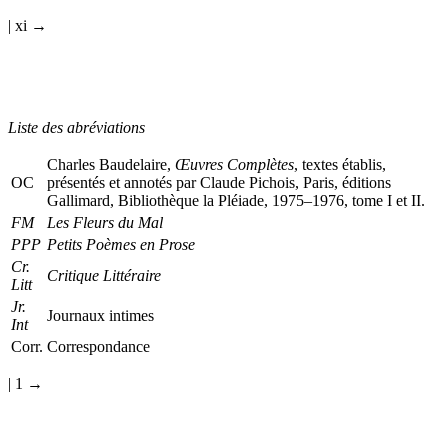
m’ont été infiniment précieux.
| xi →
Liste des abréviations
Charles Baudelaire,
Œuvres Complètes
, textes établis,
OC
présentés et annotés par Claude Pichois, Paris, éditions
Gallimard, Bibliothèque la Pléiade, 1975–1976, tome I et II.
FM
Les Fleurs du Mal
PPP
Petits Poèmes en Prose
Cr.
Critique Littéraire
Litt
Jr.
Journaux intimes
Int
Corr.
Correspondance
| 1 →