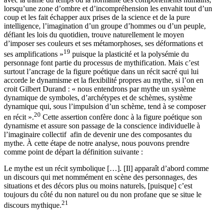
avec la trame du temps ou la normalité des comportements humains,
lorsqu’une zone d’ombre et d’incompréhension les envahit tout d’un
coup et les fait échapper aux prises de la science et de la pure
intelligence, l’imagination d’un groupe d’hommes ou d’un peuple,
défiant les lois du quotidien, trouve naturellement le moyen
d’imposer ses couleurs et ses métamorphoses, ses déformations et
19
ses amplifications »
puisque la plasticité et la polysémie du
personnage font partie du processus de mythification. Mais c’est
surtout l’ancrage de la figure poétique dans un récit sacré qui lui
accorde le dynamisme et la flexibilité propres au mythe, si l’on en
croit Gilbert Durand : « nous entendrons par mythe un système
dynamique de symboles, d’archétypes et de schèmes, système
dynamique qui, sous l’impulsion d’un schème, tend à se composer
20
en récit ».
Cette assertion confère donc à la figure poétique son
dynamisme et assure son passage de la conscience individuelle à
l’imaginaire collectif afin de devenir une des composantes du
mythe. À cette étape de notre analyse, nous pouvons prendre
comme point de départ la définition suivante :
Le mythe est un récit symbolique […]. [Il] apparaît d’abord comme
un discours qui met nommément en scène des personnages, des
situations et des décors plus ou moins naturels, [puisque] c’est
toujours du côté du non naturel ou du non profane que se situe le
21
discours mythique.