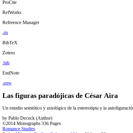
ProCite
RefWorks
Reference Manager
.ris
BibTeX
Zotero
.bib
EndNote
.enw
Las figuras paradójicas de César Aira
Un estudio semiótico y axiológico de la estereotipia y la autofiguració
by
Pablo Decock (Author)
©2014
Monographs
336 Pages
Romance Studies