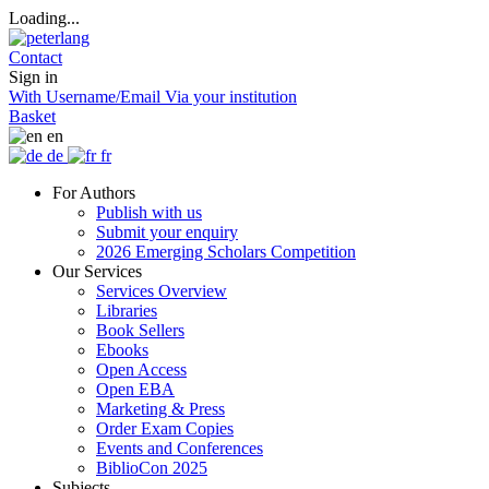
Loading...
Contact
Sign in
With Username/Email
Via your institution
Basket
en
de
fr
For Authors
Publish with us
Submit your enquiry
2026 Emerging Scholars Competition
Our Services
Services Overview
Libraries
Book Sellers
Ebooks
Open Access
Open EBA
Marketing & Press
Order Exam Copies
Events and Conferences
BiblioCon 2025
Subjects