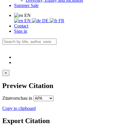
Diversity, Equity and Inclusion
Summer Sale
EN
EN
DE
FR
Contact
Sign in
×
Preview Citation
Zitatvorschau in
Copy to clipboard
Export Citation