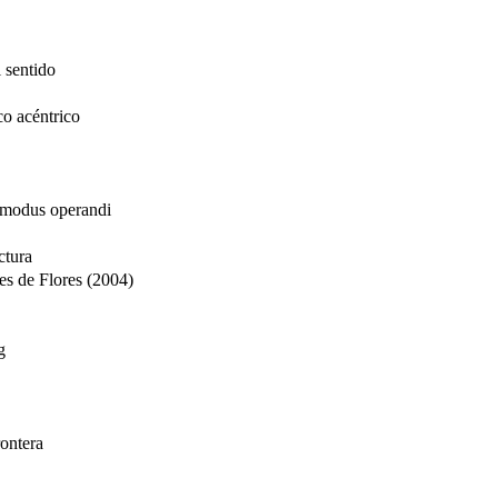
 sentido
o acéntrico
 modus operandi
ctura
es de Flores (2004)
g
rontera