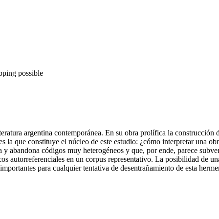
pping possible
iteratura argentina contemporánea. En su obra prolífica la construcción
a es la que constituye el núcleo de este estudio: ¿cómo interpretar una 
la y abandona códigos muy heterogéneos y que, por ende, parece subvertir
cos autorreferenciales en un corpus representativo. La posibilidad de una
s importantes para cualquier tentativa de desentrañamiento de esta herme