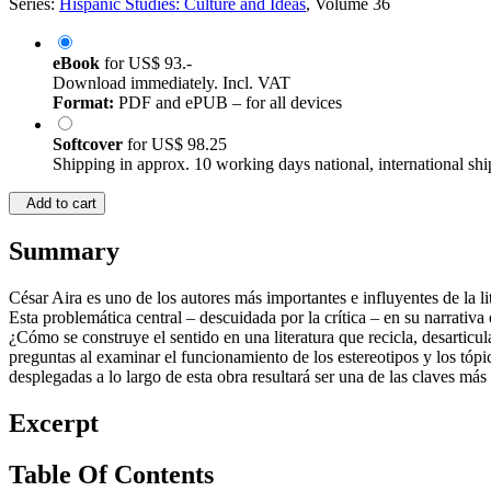
Series:
Hispanic Studies: Culture and Ideas
, Volume 36
eBook
for
US$ 93.-
Download immediately. Incl. VAT
Format:
PDF and ePUB – for all devices
Softcover
for
US$ 98.25
Shipping in approx. 10 working days national, international shi
Add to cart
Summary
César Aira es uno de los autores más importantes e influyentes de la l
Esta problemática central – descuidada por la crítica – en su narrativ
¿Cómo se construye el sentido en una literatura que recicla, desarticu
preguntas al examinar el funcionamiento de los estereotipos y los tópi
desplegadas a lo largo de esta obra resultará ser una de las claves má
Excerpt
Table Of Contents